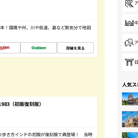
図本！国境や州、川や街道、島など旅気分で地図
詳細を見る
人気ス
-1983（初版復刻版）
球の歩き方インドの初版が復刻版で再登場！ 当時