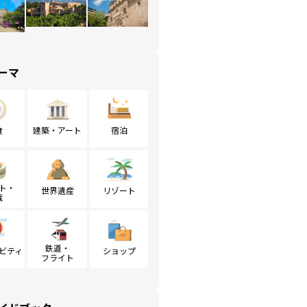
ーマ
食
建築・アート
宿泊
ト・
世界遺産
リゾート
戦
鉄道・
ビティ
ショップ
フライト