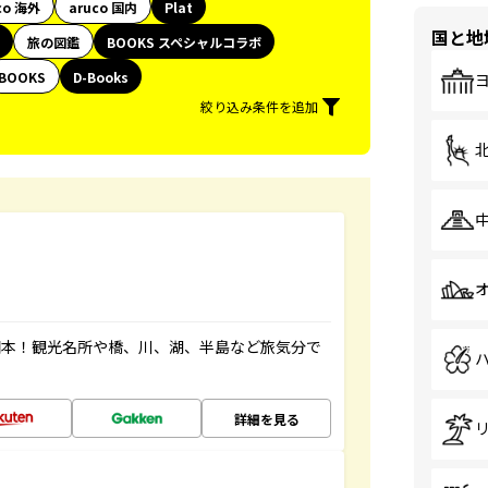
co 海外
aruco 国内
Plat
国と地
旅の図鑑
BOOKS スペシャルコラボ
BOOKS
D-Books
絞り込み条件を追加
図本！観光名所や橋、川、湖、半島など旅気分で
詳細を見る