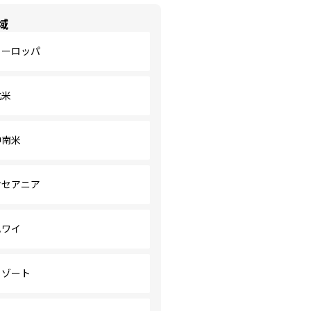
域
ヨーロッパ
北米
中南米
オセアニア
ハワイ
リゾート