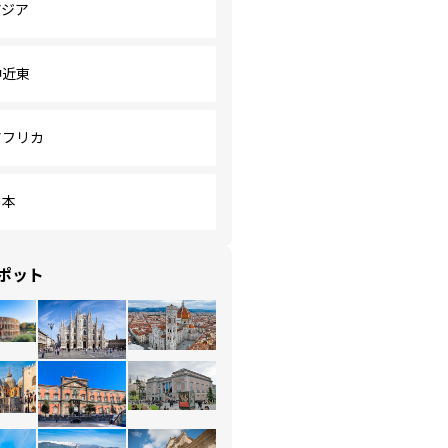
アジア
中近東
アフリカ
日本
ポット