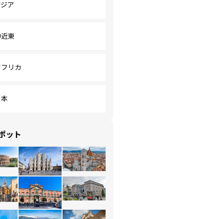
アジア
中近東
アフリカ
日本
ポット