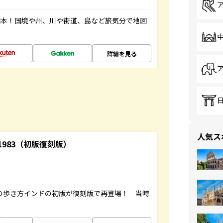
図本！国境や州、川や街道、島など旅気分で地図
詳細を見る
人気ス
-1983（初版復刻版）
球の歩き方インドの初版が復刻版で再登場！ 当時