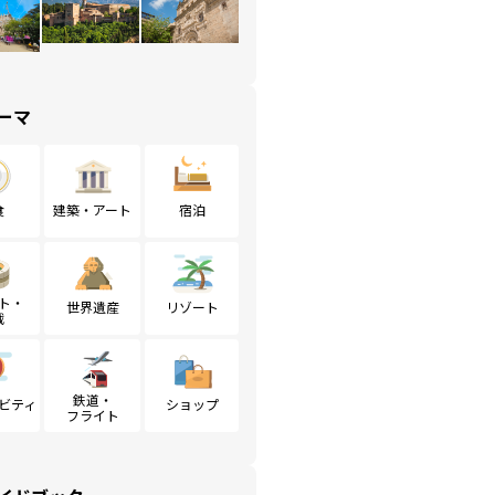
ーマ
食
建築・アート
宿泊
ト・
世界遺産
リゾート
戦
鉄道・
ビティ
ショップ
フライト