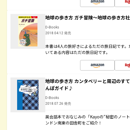
地球の歩き方 ガチ冒険～地球の歩き方
D-Books
2018.04.12 発売
本書は4人の旅好きによるただの旅日記です。
いてある内容はただの旅日記です。
地球の歩き方 カンタベリーと周辺のす
んぽガイド♪
D-Books
2018.07.26 発売
英会話本でおなじみの「Kayoの“秘密のノー
ンドン南東の田舎町をご紹介！