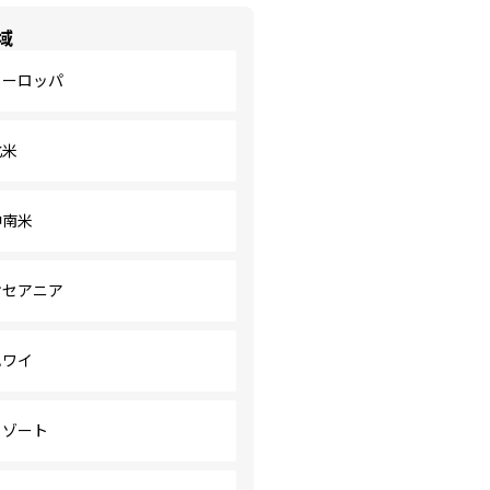
域
ヨーロッパ
北米
中南米
オセアニア
ハワイ
リゾート