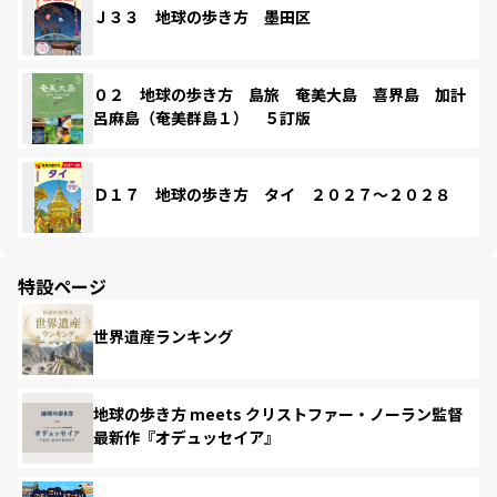
Ｊ３３ 地球の歩き方 墨田区
０２ 地球の歩き方 島旅 奄美大島 喜界島 加計
呂麻島（奄美群島１） ５訂版
Ｄ１７ 地球の歩き方 タイ ２０２７～２０２８
特設ページ
世界遺産ランキング
地球の歩き方 meets クリストファー・ノーラン監督
最新作『オデュッセイア』