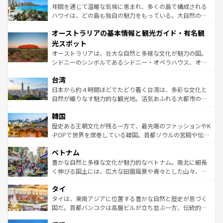
ンメントが詰まった刺激的なスポットだ。一方、アメリカ
年間を通じて温暖な気候に恵まれ、多くの島で構成される
西部には大自然が広がり、グランドキャニオンやイエロー
ハワイは、どの島も独自の魅力をもっている。大自然の神
ストーン国立公園といった絶景が堪能できる。さらに、南
秘を感じたいなら、火山が生み出した壮大な景観を誇るハ
オーストラリアの基本情報と観光ガイド・有名観
部のニューオーリンズでは、音楽と美食が融合した独特の
ワイ島は見逃せない。また、定番の観光地といえばオアフ
文化が魅力。旅行者はアメリカの各地域で異なる魅力を楽
島だが、静かな自然を求めるならマウイ島やカウアイ島が
光スポット
しみながら、その多様性と豊かな歴史を感じることができ
おすすめ。エメラルドグリーンに輝く海をはじめ、豊かな
オーストラリアは、壮大な自然と多様な文化が魅力の国。
るだろう。車でのロードトリップや列車の旅も、アメリカ
文化や歴史が息づいている。「アロハスピリット」と呼ば
シドニーのシンボルであるシドニー・オペラハウス、オー
ならではの贅沢な旅のスタイルだ。 なお、新着のアメリカ
れるおもてなしの心で訪れる人々を迎えてくれるハワイの
ストラリア東海岸北部に広がる大サンゴ礁地帯グレートバ
情報は
コンテンツ一覧
を参照してほしい。
人々、おいしいローカルフードやハワイアンミュージッ
台湾
リアリーフや大陸中央部にそびえるウルル（エアーズロッ
ク、伝統的なフラダンスなど、すべてがハワイの魅力を彩
ク）、タスマニアの美しい原生林やケアンズの熱帯雨林な
日本から約４時間ほどでたどり着く台湾は、多彩な文化と
っている。訪れるたびに新しい発見と感動が待っているハ
ど、見どころがたくさん。また、カフェやワイン、オージ
自然が織りなす魅力的な観光地。活気あふれる大都市の台
ワイを、存分に味わってほしい。 なお、新着のハワイ情報
ービーフなどの食文化も豊かで、美味しいものであふれて
北やノスタルジックな町並みが人気な九份（ジォウフェ
は
コンテンツ一覧
を参照してほしい。
韓国
いる。アクティビティも充実しており、サーフィンやダイ
ン）、静ひつな山岳地帯である台湾東部など、都市の喧騒
ビング、ハイキングなど、アウトドア好きにはたまらな
と山間の静けさが共存しており、訪れる人に新しい発見と
歴史ある王朝文化が残る一方で、最先端のファッションやK
い。オーストラリアの多彩な魅力を存分に味わいつくそ
驚きをもたらしてくれる。また、奥深い台湾の食文化も魅
-POPで世界を席巻している韓国。首都ソウルの宮殿や伝統
う。 なお、新着のオーストラリア情報は
コンテンツ一覧
を
力で、夜市などの屋台グルメから高級料理、ヘルシーで美
家屋が並ぶエリアでは韓国の歴史と文化に浸ることがで
参照してほしい。
ベトナム
容にもいいと評判のスイーツなど、バラエティ豊かな料理
き、地方に足を延ばせば四季折々の自然美を楽しむことが
が味わえる。 なお、新着の台湾情報は
コンテンツ一覧
を参
できる。そして、キムチや焼肉、絶品のストリートフード
豊かな自然と多様な文化が魅力的なベトナム。南北に細長
照してほしい。
まで、さまざまな韓国料理が待っている。夜には、韓国な
く伸びる国土には、広大な田園風景や青々とした山々、世
らではのナイトライフも堪能できる。あたたかいホスピタ
界遺産に登録された壮大な自然景観が点在し、都市部では
タイ
リティに包まれながら、韓国の多彩な魅力を心ゆくまで味
急速な発展と共に伝統が息づく。ハノイの古い町並みやホ
わってみてほしい。 なお、新着の韓国情報は
コンテンツ一
ーチミン市のフランス統治時代の建物も、独特の雰囲気を
タイは、東南アジアに位置する豊かな自然と歴史が息づく
覧
を参照してほしい。
醸し出している。また、バラエティの豊かさとおいしさで
国だ。首都バンコクは高層ビルが立ち並ぶ一方、伝統的な
世界中の食通を魅了してやまないベトナム料理も魅力のひ
寺院や市場がいたるところに点在し、古きよき文化と現代