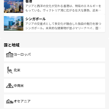
香港
とつ。フォーやバインミー、ベトナムコーヒーなどは、ぜ
の活気が交差している。北部ではチェンマイなどの山岳地
ひ現地で味わいたい。どの地域を訪れてもあたたかい人々
帯で自然と触れ合い、南部ではプーケットやクラビの美し
アジアと西洋の文化が交わる香港は、特有のエネルギーを
が旅行者を迎えてくれるので、きっと忘れられない旅にな
いビーチでリゾート気分を楽しむことができる。タイ料理
もっている。ヴィクトリア湾に広がる壮大な景色、近未来
るはずだ。 なお、新着のベトナム情報は
コンテンツ一覧
を
は世界的に有名で、屋台から高級レストランまで味覚を刺
的なアートスポット、そして歴史と現代が融合した町並
参照してほしい。
シンガポール
激する。気候は一年中温暖で、どの季節にも異なる楽しみ
み、どこを訪れても感動するはず。観光スポットが密集し
が待っている。親しみやすいタイの人々、仏教を中心とし
ており、効率よく見どころを回れるのも魅力。息をのむよ
アジアの交差点として多文化が融合した独自の魅力を放つ
た文化、そして多様な観光資源が、訪れる旅人を魅了し続
うな絶景から文化的な体験まで、香港を存分に楽しみ尽く
シンガポール。未来的な建築物が並ぶマリーナベイ、歴史
ける。 なお、新着のタイ情報は
コンテンツ一覧
を参照して
そう。 なお、新着の香港情報は
コンテンツ一覧
を参照して
と伝統を感じられるエスニックタウン、多数の緑豊かな公
ほしい。
ほしい。
園や自然保護区など、自然が調和した近代的な景観と文化
の多様性あふれるカラフルな町は、どこを歩いても新しい
国と地域
発見がある。さらに、治安のよさや充実した公共交通機関
も、旅行者にとっては魅力的なポイント。グルメも豊富
で、ホーカーズは地元の風情を楽しめる外せないスポット
ヨーロッパ
だ。訪れる人を飽きさせないシンガポールで、多様な魅力
を体感しよう。 なお、新着のシンガポール情報は
コンテン
ツ一覧
を参照してほしい。
北米
中南米
オセアニア