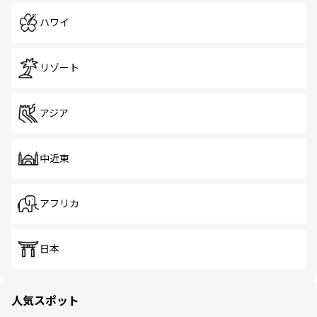
ハワイ
リゾート
アジア
中近東
アフリカ
日本
人気スポット