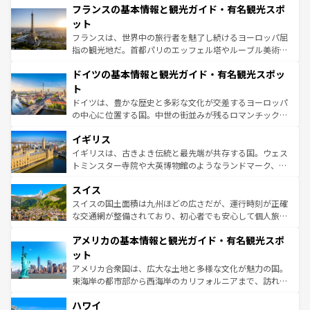
なお、新着のイタリア情報は
コンテンツ一覧
を参照してほ
フランスの基本情報と観光ガイド・有名観光スポ
文化が根付くこの国では、情熱的なフラメンコ、熱気あふ
しい。
れる闘牛、そして美味しいタパスが生活の一部となってい
ット
る。首都マドリードの洗練された雰囲気や、バルセロナの
フランスは、世界中の旅行者を魅了し続けるヨーロッパ屈
アートに溢れた街角から、地方では古代ローマ遺跡や中世
指の観光地だ。首都パリのエッフェル塔やルーブル美術館
の城塞都市、穏やかなビーチリゾートまで多彩な表情を見
といった象徴的なスポットから、田舎町の古風な美しさま
せる。地方によって風土や気候が異なるスペインはその個
ドイツの基本情報と観光ガイド・有名観光スポッ
で、幅広い魅力が詰まっている。華麗な宮殿、歴史的な大
性で訪れる人を魅了する。 なお、新着のスペイン情報は
コ
聖堂、美しいビーチ、そして豊かな自然が、訪れる者を心
ト
ンテンツ一覧
を参照してほしい。
から魅了する。また、フランスは美食の国としても知ら
ドイツは、豊かな歴史と多彩な文化が交差するヨーロッパ
れ、フランス料理はユネスコ無形文化遺産にも登録されて
の中心に位置する国。中世の街並みが残るロマンチック街
いる。シャンパンの発祥地であるランス、プロヴァンスの
道から、未来を先取りするようなモダンな都市まで多様な
香り高いラベンダー畑など、多彩な楽しみ方が可能だ。さ
イギリス
顔を持つこの国は、どこを歩いても飽きることがない。ベ
らに、パリ以外の地域にも魅力が溢れており、どの街角に
ルリンの文化的活気、バイエルン州のアルプスの絶景、そ
イギリスは、古きよき伝統と最先端が共存する国。ウェス
も豊かな歴史と文化が息づいている。パリ以外の個性あふ
してライン川沿いのワイン畑といった風景は必見。ビール
トミンスター寺院や大英博物館のようなランドマーク、歴
れる地方に足を運ぶとそれぞれで全く異なる文化を体験で
とソーセージを味わいながら地元の人と過ごす楽しい時間
史ある大学都市、美しい丘陵地帯や牧歌的な風景など、エ
きるだろう。 なお、新着のフランス情報は
コンテンツ一覧
スイス
は、お酒好きな人にはぜひ体験してほしい。 なお、新着の
リアごとに異なる魅力がある。また、優雅なアフタヌーン
を参照してほしい。
ドイツ情報は
コンテンツ一覧
を参照してほしい。
ティー、ビール好きにはたまらない英国パブ、サッカー観
スイスの国土面積は九州ほどの広さだが、運行時刻が正確
戦など、本場だからこそできる体験も豊富。イギリスを旅
な交通網が整備されており、初心者でも安心して個人旅行
して楽しみつくそう。 なお、新着のイギリス情報は
コンテ
を楽しめる。日本同様に時刻表どおりの旅が可能だ。中世
アメリカの基本情報と観光ガイド・有名観光スポ
ンツ一覧
を参照してほしい。
の建物がそのまま残る町や、スイスならではのユニークな
博物館もあり、アルプス観光だけでなく町歩きも満喫する
ット
ことができる。国民の所得が高いため物価も高いが、旅行
アメリカ合衆国は、広大な土地と多様な文化が魅力の国。
者向けの交通パス提供のサービスもあり、うまく活用すれ
東海岸の都市部から西海岸のカリフォルニアまで、訪れる
ば市内交通費無料で観光を楽しむこともできる。 なお、新
場所ごとに異なる風景と体験が待っている。ニューヨーク
着のスイス情報は
コンテンツ一覧
を参照してほしい。
ハワイ
のような巨大都市は、観光、ショッピング、エンターテイ