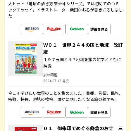
大ヒット「地球の歩き方 御朱印シリーズ」では初めてのコミ
ックエッセイ。イラストレーター柴田かおるが書きおろしまし
た
詳細を見る
Ｗ０１ 世界２４４の国と地域 改訂
版
１９７ヵ国と４７地域を旅の雑学とともに
解説
旅の図鑑
2024.07.18 発売
今こそ学びたい世界のことを集めました！首都、言語、民族、
宗教、特長、現地の挨拶、誰かに話したくなる旅の雑学も。
詳細を見る
０１ 御朱印でめぐる鎌倉のお寺 三