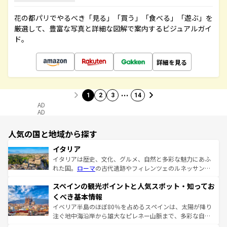
花の都パリでやるべき「見る」「買う」「食べる」「遊ぶ」を
厳選して、豊富な写真と詳細な図解で案内するビジュアルガイ
ド。
詳細を見る
…
1
2
3
14
AD
AD
人気の国と地域から探す
イタリア
イタリアは歴史、文化、グルメ、自然と多彩な魅力にあふ
れた国。
ローマ
の古代遺跡やフィレンツェのルネッサンス
美術、ヴェネツィアの運河など、歴史あるスポットはもち
スペインの観光ポイントと人気スポット・知ってお
ろん、トスカーナの美しい田園風景やアマルフィ海岸の絶
景など、自然景観も見逃せない。観光の合間には、本場の
くべき基本情報
ピザやパスタなど、絶品のイタリア料理を堪能することも
イベリア半島のほぼ80％を占めるスペインは、太陽が降り
できる。朝目覚めてから夜眠るまで、すべての瞬間を楽し
注ぐ地中海沿岸から雄大なピレネー山脈まで、多彩な自然
ませてくれるイタリアで、忘れられない旅をしてみよう！
と文化が詰まったヨーロッパ屈指の旅行先だ。多様な地域