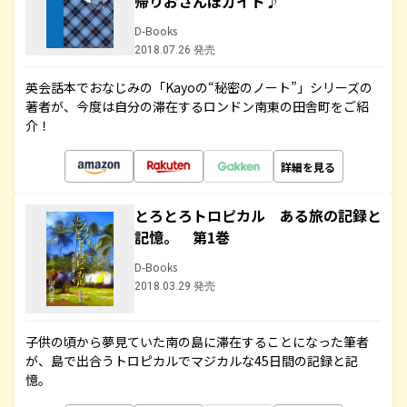
帰りおさんぽガイド♪
D-Books
2018.07.26 発売
英会話本でおなじみの「Kayoの“秘密のノート”」シリーズの
著者が、今度は自分の滞在するロンドン南東の田舎町をご紹
介！
詳細を見る
とろとろトロピカル ある旅の記録と
記憶。 第1巻
D-Books
2018.03.29 発売
子供の頃から夢見ていた南の島に滞在することになった筆者
が、島で出合うトロピカルでマジカルな45日間の記録と記
憶。