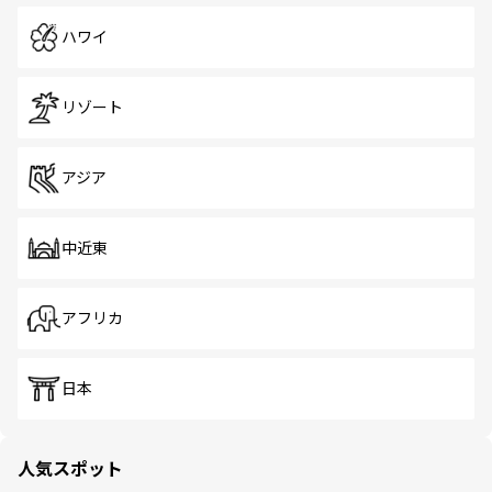
ハワイ
リゾート
アジア
中近東
アフリカ
日本
人気スポット