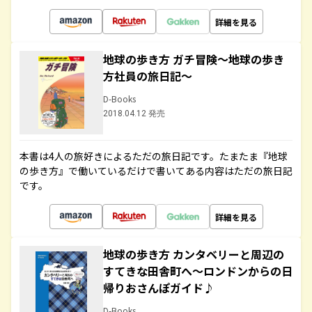
詳細を見る
地球の歩き方 ガチ冒険～地球の歩き
方社員の旅日記～
D-Books
2018.04.12 発売
本書は4人の旅好きによるただの旅日記です。たまたま『地球
の歩き方』で働いているだけで書いてある内容はただの旅日記
です。
詳細を見る
地球の歩き方 カンタベリーと周辺の
すてきな田舎町へ～ロンドンからの日
帰りおさんぽガイド♪
D-Books