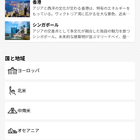
香港
とつ。フォーやバインミー、ベトナムコーヒーなどは、ぜ
の活気が交差している。北部ではチェンマイなどの山岳地
ひ現地で味わいたい。どの地域を訪れてもあたたかい人々
帯で自然と触れ合い、南部ではプーケットやクラビの美し
アジアと西洋の文化が交わる香港は、特有のエネルギーを
が旅行者を迎えてくれるので、きっと忘れられない旅にな
いビーチでリゾート気分を楽しむことができる。タイ料理
もっている。ヴィクトリア湾に広がる壮大な景色、近未来
るはずだ。 なお、新着のベトナム情報は
コンテンツ一覧
を
は世界的に有名で、屋台から高級レストランまで味覚を刺
的なアートスポット、そして歴史と現代が融合した町並
参照してほしい。
シンガポール
激する。気候は一年中温暖で、どの季節にも異なる楽しみ
み、どこを訪れても感動するはず。観光スポットが密集し
が待っている。親しみやすいタイの人々、仏教を中心とし
ており、効率よく見どころを回れるのも魅力。息をのむよ
アジアの交差点として多文化が融合した独自の魅力を放つ
た文化、そして多様な観光資源が、訪れる旅人を魅了し続
うな絶景から文化的な体験まで、香港を存分に楽しみ尽く
シンガポール。未来的な建築物が並ぶマリーナベイ、歴史
ける。 なお、新着のタイ情報は
コンテンツ一覧
を参照して
そう。 なお、新着の香港情報は
コンテンツ一覧
を参照して
と伝統を感じられるエスニックタウン、多数の緑豊かな公
ほしい。
ほしい。
園や自然保護区など、自然が調和した近代的な景観と文化
の多様性あふれるカラフルな町は、どこを歩いても新しい
国と地域
発見がある。さらに、治安のよさや充実した公共交通機関
も、旅行者にとっては魅力的なポイント。グルメも豊富
で、ホーカーズは地元の風情を楽しめる外せないスポット
ヨーロッパ
だ。訪れる人を飽きさせないシンガポールで、多様な魅力
を体感しよう。 なお、新着のシンガポール情報は
コンテン
ツ一覧
を参照してほしい。
北米
中南米
オセアニア