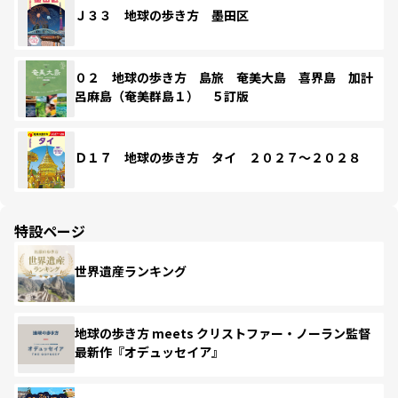
Ｊ３３ 地球の歩き方 墨田区
０２ 地球の歩き方 島旅 奄美大島 喜界島 加計
呂麻島（奄美群島１） ５訂版
Ｄ１７ 地球の歩き方 タイ ２０２７～２０２８
特設ページ
世界遺産ランキング
地球の歩き方 meets クリストファー・ノーラン監督
最新作『オデュッセイア』