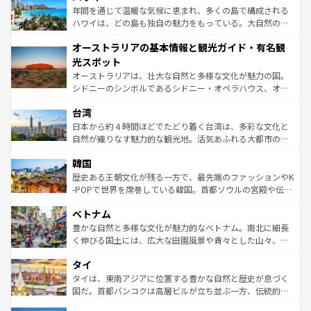
ンメントが詰まった刺激的なスポットだ。一方、アメリカ
年間を通じて温暖な気候に恵まれ、多くの島で構成される
西部には大自然が広がり、グランドキャニオンやイエロー
ハワイは、どの島も独自の魅力をもっている。大自然の神
ストーン国立公園といった絶景が堪能できる。さらに、南
秘を感じたいなら、火山が生み出した壮大な景観を誇るハ
オーストラリアの基本情報と観光ガイド・有名観
部のニューオーリンズでは、音楽と美食が融合した独特の
ワイ島は見逃せない。また、定番の観光地といえばオアフ
文化が魅力。旅行者はアメリカの各地域で異なる魅力を楽
島だが、静かな自然を求めるならマウイ島やカウアイ島が
光スポット
しみながら、その多様性と豊かな歴史を感じることができ
おすすめ。エメラルドグリーンに輝く海をはじめ、豊かな
オーストラリアは、壮大な自然と多様な文化が魅力の国。
るだろう。車でのロードトリップや列車の旅も、アメリカ
文化や歴史が息づいている。「アロハスピリット」と呼ば
シドニーのシンボルであるシドニー・オペラハウス、オー
ならではの贅沢な旅のスタイルだ。 なお、新着のアメリカ
れるおもてなしの心で訪れる人々を迎えてくれるハワイの
ストラリア東海岸北部に広がる大サンゴ礁地帯グレートバ
情報は
コンテンツ一覧
を参照してほしい。
人々、おいしいローカルフードやハワイアンミュージッ
台湾
リアリーフや大陸中央部にそびえるウルル（エアーズロッ
ク、伝統的なフラダンスなど、すべてがハワイの魅力を彩
ク）、タスマニアの美しい原生林やケアンズの熱帯雨林な
日本から約４時間ほどでたどり着く台湾は、多彩な文化と
っている。訪れるたびに新しい発見と感動が待っているハ
ど、見どころがたくさん。また、カフェやワイン、オージ
自然が織りなす魅力的な観光地。活気あふれる大都市の台
ワイを、存分に味わってほしい。 なお、新着のハワイ情報
ービーフなどの食文化も豊かで、美味しいものであふれて
北やノスタルジックな町並みが人気な九份（ジォウフェ
は
コンテンツ一覧
を参照してほしい。
韓国
いる。アクティビティも充実しており、サーフィンやダイ
ン）、静ひつな山岳地帯である台湾東部など、都市の喧騒
ビング、ハイキングなど、アウトドア好きにはたまらな
と山間の静けさが共存しており、訪れる人に新しい発見と
歴史ある王朝文化が残る一方で、最先端のファッションやK
い。オーストラリアの多彩な魅力を存分に味わいつくそ
驚きをもたらしてくれる。また、奥深い台湾の食文化も魅
-POPで世界を席巻している韓国。首都ソウルの宮殿や伝統
う。 なお、新着のオーストラリア情報は
コンテンツ一覧
を
力で、夜市などの屋台グルメから高級料理、ヘルシーで美
家屋が並ぶエリアでは韓国の歴史と文化に浸ることがで
参照してほしい。
ベトナム
容にもいいと評判のスイーツなど、バラエティ豊かな料理
き、地方に足を延ばせば四季折々の自然美を楽しむことが
が味わえる。 なお、新着の台湾情報は
コンテンツ一覧
を参
できる。そして、キムチや焼肉、絶品のストリートフード
豊かな自然と多様な文化が魅力的なベトナム。南北に細長
照してほしい。
まで、さまざまな韓国料理が待っている。夜には、韓国な
く伸びる国土には、広大な田園風景や青々とした山々、世
らではのナイトライフも堪能できる。あたたかいホスピタ
界遺産に登録された壮大な自然景観が点在し、都市部では
タイ
リティに包まれながら、韓国の多彩な魅力を心ゆくまで味
急速な発展と共に伝統が息づく。ハノイの古い町並みやホ
わってみてほしい。 なお、新着の韓国情報は
コンテンツ一
ーチミン市のフランス統治時代の建物も、独特の雰囲気を
タイは、東南アジアに位置する豊かな自然と歴史が息づく
覧
を参照してほしい。
醸し出している。また、バラエティの豊かさとおいしさで
国だ。首都バンコクは高層ビルが立ち並ぶ一方、伝統的な
世界中の食通を魅了してやまないベトナム料理も魅力のひ
寺院や市場がいたるところに点在し、古きよき文化と現代