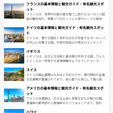
なお、新着のイタリア情報は
コンテンツ一覧
を参照してほ
フランスの基本情報と観光ガイド・有名観光スポ
文化が根付くこの国では、情熱的なフラメンコ、熱気あふ
しい。
れる闘牛、そして美味しいタパスが生活の一部となってい
ット
る。首都マドリードの洗練された雰囲気や、バルセロナの
フランスは、世界中の旅行者を魅了し続けるヨーロッパ屈
アートに溢れた街角から、地方では古代ローマ遺跡や中世
指の観光地だ。首都パリのエッフェル塔やルーブル美術館
の城塞都市、穏やかなビーチリゾートまで多彩な表情を見
といった象徴的なスポットから、田舎町の古風な美しさま
せる。地方によって風土や気候が異なるスペインはその個
ドイツの基本情報と観光ガイド・有名観光スポッ
で、幅広い魅力が詰まっている。華麗な宮殿、歴史的な大
性で訪れる人を魅了する。 なお、新着のスペイン情報は
コ
聖堂、美しいビーチ、そして豊かな自然が、訪れる者を心
ト
ンテンツ一覧
を参照してほしい。
から魅了する。また、フランスは美食の国としても知ら
ドイツは、豊かな歴史と多彩な文化が交差するヨーロッパ
れ、フランス料理はユネスコ無形文化遺産にも登録されて
の中心に位置する国。中世の街並みが残るロマンチック街
いる。シャンパンの発祥地であるランス、プロヴァンスの
道から、未来を先取りするようなモダンな都市まで多様な
香り高いラベンダー畑など、多彩な楽しみ方が可能だ。さ
イギリス
顔を持つこの国は、どこを歩いても飽きることがない。ベ
らに、パリ以外の地域にも魅力が溢れており、どの街角に
ルリンの文化的活気、バイエルン州のアルプスの絶景、そ
イギリスは、古きよき伝統と最先端が共存する国。ウェス
も豊かな歴史と文化が息づいている。パリ以外の個性あふ
してライン川沿いのワイン畑といった風景は必見。ビール
トミンスター寺院や大英博物館のようなランドマーク、歴
れる地方に足を運ぶとそれぞれで全く異なる文化を体験で
とソーセージを味わいながら地元の人と過ごす楽しい時間
史ある大学都市、美しい丘陵地帯や牧歌的な風景など、エ
きるだろう。 なお、新着のフランス情報は
コンテンツ一覧
スイス
は、お酒好きな人にはぜひ体験してほしい。 なお、新着の
リアごとに異なる魅力がある。また、優雅なアフタヌーン
を参照してほしい。
ドイツ情報は
コンテンツ一覧
を参照してほしい。
ティー、ビール好きにはたまらない英国パブ、サッカー観
スイスの国土面積は九州ほどの広さだが、運行時刻が正確
戦など、本場だからこそできる体験も豊富。イギリスを旅
な交通網が整備されており、初心者でも安心して個人旅行
して楽しみつくそう。 なお、新着のイギリス情報は
コンテ
を楽しめる。日本同様に時刻表どおりの旅が可能だ。中世
アメリカの基本情報と観光ガイド・有名観光スポ
ンツ一覧
を参照してほしい。
の建物がそのまま残る町や、スイスならではのユニークな
博物館もあり、アルプス観光だけでなく町歩きも満喫する
ット
ことができる。国民の所得が高いため物価も高いが、旅行
アメリカ合衆国は、広大な土地と多様な文化が魅力の国。
者向けの交通パス提供のサービスもあり、うまく活用すれ
東海岸の都市部から西海岸のカリフォルニアまで、訪れる
ば市内交通費無料で観光を楽しむこともできる。 なお、新
場所ごとに異なる風景と体験が待っている。ニューヨーク
着のスイス情報は
コンテンツ一覧
を参照してほしい。
ハワイ
のような巨大都市は、観光、ショッピング、エンターテイ