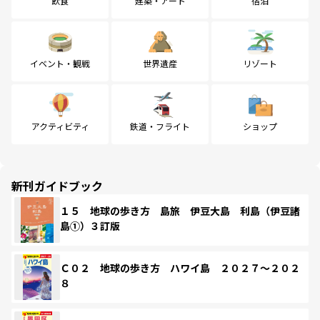
飲食
建築・アート
宿泊
イベント・観戦
世界遺産
リゾート
アクティビティ
鉄道・フライト
ショップ
新刊ガイドブック
１５ 地球の歩き方 島旅 伊豆大島 利島（伊豆諸
島①）３訂版
Ｃ０２ 地球の歩き方 ハワイ島 ２０２７～２０２
８