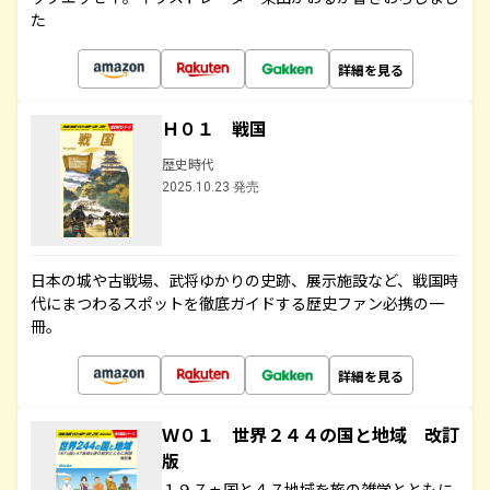
た
詳細を見る
Ｈ０１ 戦国
歴史時代
2025.10.23 発売
日本の城や古戦場、武将ゆかりの史跡、展示施設など、戦国時
代にまつわるスポットを徹底ガイドする歴史ファン必携の一
冊。
詳細を見る
Ｗ０１ 世界２４４の国と地域 改訂
版
１９７ヵ国と４７地域を旅の雑学とともに