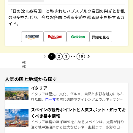
「日の沈まぬ帝国」と称されたハプスブルク帝国の栄光と動乱
の歴史をたどり、今なお各国に残る史跡を巡る歴史を旅するガ
イド。
詳細を見る
…
1
2
3
10
AD
AD
人気の国と地域から探す
イタリア
イタリアは歴史、文化、グルメ、自然と多彩な魅力にあふ
れた国。
ローマ
の古代遺跡やフィレンツェのルネッサンス
美術、ヴェネツィアの運河など、歴史あるスポットはもち
スペインの観光ポイントと人気スポット・知ってお
ろん、トスカーナの美しい田園風景やアマルフィ海岸の絶
景など、自然景観も見逃せない。観光の合間には、本場の
くべき基本情報
ピザやパスタなど、絶品のイタリア料理を堪能することも
イベリア半島のほぼ80％を占めるスペインは、太陽が降り
できる。朝目覚めてから夜眠るまで、すべての瞬間を楽し
注ぐ地中海沿岸から雄大なピレネー山脈まで、多彩な自然
ませてくれるイタリアで、忘れられない旅をしてみよう！
と文化が詰まったヨーロッパ屈指の旅行先だ。多様な地域