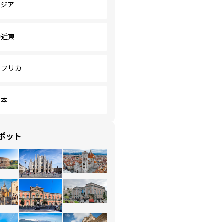
アジア
中近東
アフリカ
日本
ポット