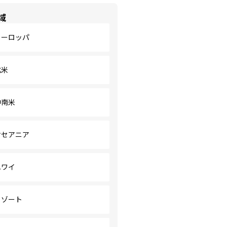
域
ヨーロッパ
北米
中南米
オセアニア
ハワイ
リゾート