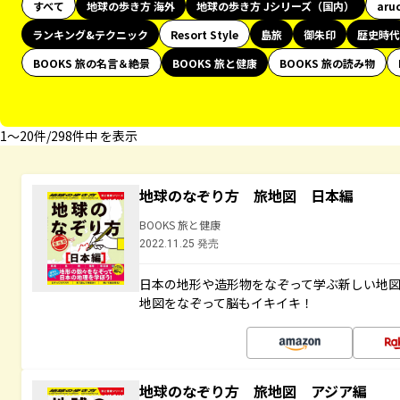
すべて
地球の歩き方 海外
地球の歩き方 Jシリーズ（国内）
aru
ランキング&テクニック
Resort Style
島旅
御朱印
歴史時代
BOOKS 旅の名言＆絶景
BOOKS 旅と健康
BOOKS 旅の読み物
1〜20件/298件中 を表示
地球のなぞり方 旅地図 日本編
BOOKS 旅と健康
2022.11.25 発売
日本の地形や造形物をなぞって学ぶ新しい地
地図をなぞって脳もイキイキ！
地球のなぞり方 旅地図 アジア編