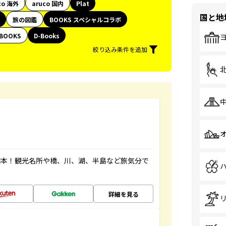
co 海外
aruco 国内
Plat
国と地
旅の図鑑
BOOKS スペシャルコラボ
BOOKS
D-Books
絞り込み条件を追加
図本！観光名所や橋、川、湖、半島など旅気分で
詳細を見る