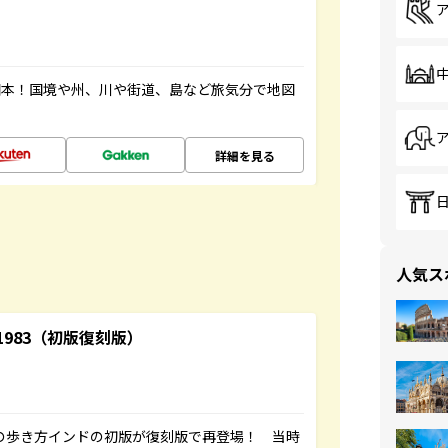
図本！国境や州、川や街道、島など旅気分で地図
詳細を見る
人気ス
-1983（初版復刻版）
球の歩き方インドの初版が復刻版で再登場！ 当時