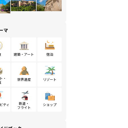
ーマ
食
建築・アート
宿泊
ト・
世界遺産
リゾート
戦
鉄道・
ビティ
ショップ
フライト