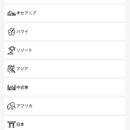
オセアニア
ハワイ
リゾート
アジア
中近東
アフリカ
日本