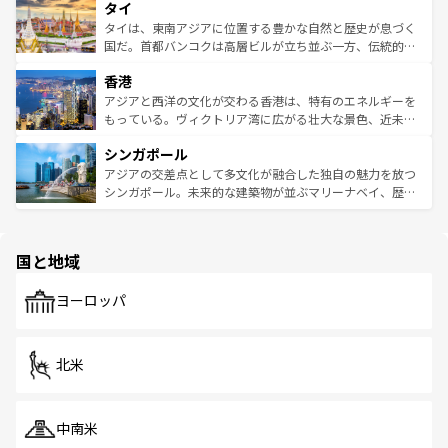
タイ
リティに包まれながら、韓国の多彩な魅力を心ゆくまで味
急速な発展と共に伝統が息づく。ハノイの古い町並みやホ
わってみてほしい。 なお、新着の韓国情報は
コンテンツ一
ーチミン市のフランス統治時代の建物も、独特の雰囲気を
タイは、東南アジアに位置する豊かな自然と歴史が息づく
覧
を参照してほしい。
醸し出している。また、バラエティの豊かさとおいしさで
国だ。首都バンコクは高層ビルが立ち並ぶ一方、伝統的な
世界中の食通を魅了してやまないベトナム料理も魅力のひ
寺院や市場がいたるところに点在し、古きよき文化と現代
香港
とつ。フォーやバインミー、ベトナムコーヒーなどは、ぜ
の活気が交差している。北部ではチェンマイなどの山岳地
ひ現地で味わいたい。どの地域を訪れてもあたたかい人々
帯で自然と触れ合い、南部ではプーケットやクラビの美し
アジアと西洋の文化が交わる香港は、特有のエネルギーを
が旅行者を迎えてくれるので、きっと忘れられない旅にな
いビーチでリゾート気分を楽しむことができる。タイ料理
もっている。ヴィクトリア湾に広がる壮大な景色、近未来
るはずだ。 なお、新着のベトナム情報は
コンテンツ一覧
を
は世界的に有名で、屋台から高級レストランまで味覚を刺
的なアートスポット、そして歴史と現代が融合した町並
参照してほしい。
シンガポール
激する。気候は一年中温暖で、どの季節にも異なる楽しみ
み、どこを訪れても感動するはず。観光スポットが密集し
が待っている。親しみやすいタイの人々、仏教を中心とし
ており、効率よく見どころを回れるのも魅力。息をのむよ
アジアの交差点として多文化が融合した独自の魅力を放つ
た文化、そして多様な観光資源が、訪れる旅人を魅了し続
うな絶景から文化的な体験まで、香港を存分に楽しみ尽く
シンガポール。未来的な建築物が並ぶマリーナベイ、歴史
ける。 なお、新着のタイ情報は
コンテンツ一覧
を参照して
そう。 なお、新着の香港情報は
コンテンツ一覧
を参照して
と伝統を感じられるエスニックタウン、多数の緑豊かな公
ほしい。
ほしい。
園や自然保護区など、自然が調和した近代的な景観と文化
の多様性あふれるカラフルな町は、どこを歩いても新しい
国と地域
発見がある。さらに、治安のよさや充実した公共交通機関
も、旅行者にとっては魅力的なポイント。グルメも豊富
で、ホーカーズは地元の風情を楽しめる外せないスポット
ヨーロッパ
だ。訪れる人を飽きさせないシンガポールで、多様な魅力
を体感しよう。 なお、新着のシンガポール情報は
コンテン
ツ一覧
を参照してほしい。
北米
中南米