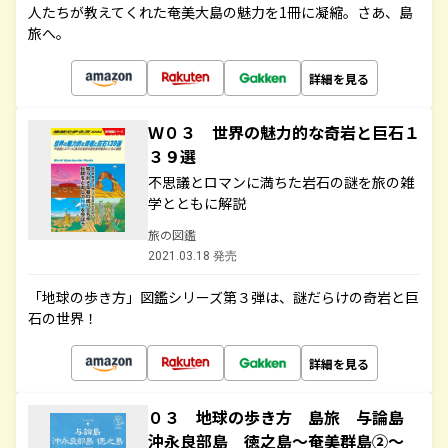
人たちが教えてくれた奄美大島の魅力を1冊に凝縮。さあ、島
旅へ。
詳細を見る
Ｗ０３ 世界の魅力的な奇岩と巨石１
３９選
不思議とロマンに満ちた岩石の謎を旅の雑
学とともに解説
旅の図鑑
2021.03.18 発売
「地球の歩き方」図鑑シリーズ第３弾は、謎だらけの奇岩と巨
石の世界！
詳細を見る
０３ 地球の歩き方 島旅 与論島
沖永良部島 徳之島～奄美群島②～