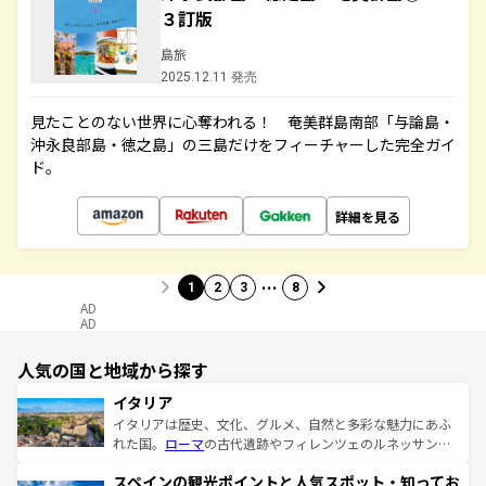
３訂版
島旅
2025.12.11 発売
見たことのない世界に心奪われる！ 奄美群島南部「与論島・
沖永良部島・徳之島」の三島だけをフィーチャーした完全ガイ
ド。
詳細を見る
…
1
2
3
8
AD
AD
人気の国と地域から探す
イタリア
イタリアは歴史、文化、グルメ、自然と多彩な魅力にあふ
れた国。
ローマ
の古代遺跡やフィレンツェのルネッサンス
美術、ヴェネツィアの運河など、歴史あるスポットはもち
スペインの観光ポイントと人気スポット・知ってお
ろん、トスカーナの美しい田園風景やアマルフィ海岸の絶