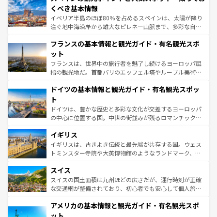
景など、自然景観も見逃せない。観光の合間には、本場の
くべき基本情報
ピザやパスタなど、絶品のイタリア料理を堪能することも
イベリア半島のほぼ80％を占めるスペインは、太陽が降り
できる。朝目覚めてから夜眠るまで、すべての瞬間を楽し
注ぐ地中海沿岸から雄大なピレネー山脈まで、多彩な自然
ませてくれるイタリアで、忘れられない旅をしてみよう！
と文化が詰まったヨーロッパ屈指の旅行先だ。多様な地域
なお、新着のイタリア情報は
コンテンツ一覧
を参照してほ
フランスの基本情報と観光ガイド・有名観光スポ
文化が根付くこの国では、情熱的なフラメンコ、熱気あふ
しい。
れる闘牛、そして美味しいタパスが生活の一部となってい
ット
る。首都マドリードの洗練された雰囲気や、バルセロナの
フランスは、世界中の旅行者を魅了し続けるヨーロッパ屈
アートに溢れた街角から、地方では古代ローマ遺跡や中世
指の観光地だ。首都パリのエッフェル塔やルーブル美術館
の城塞都市、穏やかなビーチリゾートまで多彩な表情を見
といった象徴的なスポットから、田舎町の古風な美しさま
せる。地方によって風土や気候が異なるスペインはその個
ドイツの基本情報と観光ガイド・有名観光スポッ
で、幅広い魅力が詰まっている。華麗な宮殿、歴史的な大
性で訪れる人を魅了する。 なお、新着のスペイン情報は
コ
聖堂、美しいビーチ、そして豊かな自然が、訪れる者を心
ト
ンテンツ一覧
を参照してほしい。
から魅了する。また、フランスは美食の国としても知ら
ドイツは、豊かな歴史と多彩な文化が交差するヨーロッパ
れ、フランス料理はユネスコ無形文化遺産にも登録されて
の中心に位置する国。中世の街並みが残るロマンチック街
いる。シャンパンの発祥地であるランス、プロヴァンスの
道から、未来を先取りするようなモダンな都市まで多様な
香り高いラベンダー畑など、多彩な楽しみ方が可能だ。さ
イギリス
顔を持つこの国は、どこを歩いても飽きることがない。ベ
らに、パリ以外の地域にも魅力が溢れており、どの街角に
ルリンの文化的活気、バイエルン州のアルプスの絶景、そ
イギリスは、古きよき伝統と最先端が共存する国。ウェス
も豊かな歴史と文化が息づいている。パリ以外の個性あふ
してライン川沿いのワイン畑といった風景は必見。ビール
トミンスター寺院や大英博物館のようなランドマーク、歴
れる地方に足を運ぶとそれぞれで全く異なる文化を体験で
とソーセージを味わいながら地元の人と過ごす楽しい時間
史ある大学都市、美しい丘陵地帯や牧歌的な風景など、エ
きるだろう。 なお、新着のフランス情報は
コンテンツ一覧
スイス
は、お酒好きな人にはぜひ体験してほしい。 なお、新着の
リアごとに異なる魅力がある。また、優雅なアフタヌーン
を参照してほしい。
ドイツ情報は
コンテンツ一覧
を参照してほしい。
ティー、ビール好きにはたまらない英国パブ、サッカー観
スイスの国土面積は九州ほどの広さだが、運行時刻が正確
戦など、本場だからこそできる体験も豊富。イギリスを旅
な交通網が整備されており、初心者でも安心して個人旅行
して楽しみつくそう。 なお、新着のイギリス情報は
コンテ
を楽しめる。日本同様に時刻表どおりの旅が可能だ。中世
アメリカの基本情報と観光ガイド・有名観光スポ
ンツ一覧
を参照してほしい。
の建物がそのまま残る町や、スイスならではのユニークな
博物館もあり、アルプス観光だけでなく町歩きも満喫する
ット