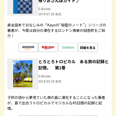
帰りおさんぽガイド♪
D-Books
2018.07.26 発売
英会話本でおなじみの「Kayoの“秘密のノート”」シリーズの
著者が、今度は自分の滞在するロンドン南東の田舎町をご紹
介！
詳細を見る
とろとろトロピカル ある旅の記録と
記憶。 第1巻
D-Books
2018.03.29 発売
子供の頃から夢見ていた南の島に滞在することになった筆者
が、島で出合うトロピカルでマジカルな45日間の記録と記
憶。