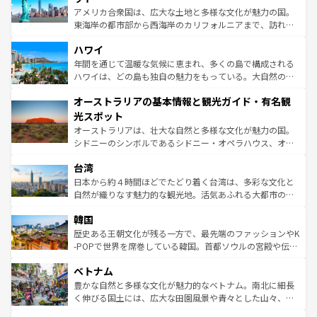
ことができる。国民の所得が高いため物価も高いが、旅行
アメリカ合衆国は、広大な土地と多様な文化が魅力の国。
者向けの交通パス提供のサービスもあり、うまく活用すれ
東海岸の都市部から西海岸のカリフォルニアまで、訪れる
ば市内交通費無料で観光を楽しむこともできる。 なお、新
場所ごとに異なる風景と体験が待っている。ニューヨーク
着のスイス情報は
コンテンツ一覧
を参照してほしい。
ハワイ
のような巨大都市は、観光、ショッピング、エンターテイ
ンメントが詰まった刺激的なスポットだ。一方、アメリカ
年間を通じて温暖な気候に恵まれ、多くの島で構成される
西部には大自然が広がり、グランドキャニオンやイエロー
ハワイは、どの島も独自の魅力をもっている。大自然の神
ストーン国立公園といった絶景が堪能できる。さらに、南
秘を感じたいなら、火山が生み出した壮大な景観を誇るハ
オーストラリアの基本情報と観光ガイド・有名観
部のニューオーリンズでは、音楽と美食が融合した独特の
ワイ島は見逃せない。また、定番の観光地といえばオアフ
文化が魅力。旅行者はアメリカの各地域で異なる魅力を楽
島だが、静かな自然を求めるならマウイ島やカウアイ島が
光スポット
しみながら、その多様性と豊かな歴史を感じることができ
おすすめ。エメラルドグリーンに輝く海をはじめ、豊かな
オーストラリアは、壮大な自然と多様な文化が魅力の国。
るだろう。車でのロードトリップや列車の旅も、アメリカ
文化や歴史が息づいている。「アロハスピリット」と呼ば
シドニーのシンボルであるシドニー・オペラハウス、オー
ならではの贅沢な旅のスタイルだ。 なお、新着のアメリカ
れるおもてなしの心で訪れる人々を迎えてくれるハワイの
ストラリア東海岸北部に広がる大サンゴ礁地帯グレートバ
情報は
コンテンツ一覧
を参照してほしい。
人々、おいしいローカルフードやハワイアンミュージッ
台湾
リアリーフや大陸中央部にそびえるウルル（エアーズロッ
ク、伝統的なフラダンスなど、すべてがハワイの魅力を彩
ク）、タスマニアの美しい原生林やケアンズの熱帯雨林な
日本から約４時間ほどでたどり着く台湾は、多彩な文化と
っている。訪れるたびに新しい発見と感動が待っているハ
ど、見どころがたくさん。また、カフェやワイン、オージ
自然が織りなす魅力的な観光地。活気あふれる大都市の台
ワイを、存分に味わってほしい。 なお、新着のハワイ情報
ービーフなどの食文化も豊かで、美味しいものであふれて
北やノスタルジックな町並みが人気な九份（ジォウフェ
は
コンテンツ一覧
を参照してほしい。
韓国
いる。アクティビティも充実しており、サーフィンやダイ
ン）、静ひつな山岳地帯である台湾東部など、都市の喧騒
ビング、ハイキングなど、アウトドア好きにはたまらな
と山間の静けさが共存しており、訪れる人に新しい発見と
歴史ある王朝文化が残る一方で、最先端のファッションやK
い。オーストラリアの多彩な魅力を存分に味わいつくそ
驚きをもたらしてくれる。また、奥深い台湾の食文化も魅
-POPで世界を席巻している韓国。首都ソウルの宮殿や伝統
う。 なお、新着のオーストラリア情報は
コンテンツ一覧
を
力で、夜市などの屋台グルメから高級料理、ヘルシーで美
家屋が並ぶエリアでは韓国の歴史と文化に浸ることがで
参照してほしい。
ベトナム
容にもいいと評判のスイーツなど、バラエティ豊かな料理
き、地方に足を延ばせば四季折々の自然美を楽しむことが
が味わえる。 なお、新着の台湾情報は
コンテンツ一覧
を参
できる。そして、キムチや焼肉、絶品のストリートフード
豊かな自然と多様な文化が魅力的なベトナム。南北に細長
照してほしい。
まで、さまざまな韓国料理が待っている。夜には、韓国な
く伸びる国土には、広大な田園風景や青々とした山々、世
らではのナイトライフも堪能できる。あたたかいホスピタ
界遺産に登録された壮大な自然景観が点在し、都市部では