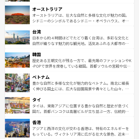
ストーン国立公園といった絶景が堪能できる。さらに、南
秘を感じたいなら、火山が生み出した壮大な景観を誇るハ
オーストラリア
部のニューオーリンズでは、音楽と美食が融合した独特の
ワイ島は見逃せない。また、定番の観光地といえばオアフ
文化が魅力。旅行者はアメリカの各地域で異なる魅力を楽
島だが、静かな自然を求めるならマウイ島やカウアイ島が
オーストラリアは、壮大な自然と多様な文化が魅力の国。
しみながら、その多様性と豊かな歴史を感じることができ
おすすめ。エメラルドグリーンに輝く海をはじめ、豊かな
シドニーのシンボルであるシドニー・オペラハウス、オー
るだろう。車でのロードトリップや列車の旅も、アメリカ
文化や歴史が息づいている。「アロハスピリット」と呼ば
ストラリア東海岸北部に広がる大サンゴ礁地帯グレートバ
ならではの贅沢な旅のスタイルだ。 なお、新着のアメリカ
台湾
れるおもてなしの心で訪れる人々を迎えてくれるハワイの
リアリーフや大陸中央部にそびえるウルル（エアーズロッ
情報は
コンテンツ一覧
を参照してほしい。
人々、おいしいローカルフードやハワイアンミュージッ
ク）、タスマニアの美しい原生林やケアンズの熱帯雨林な
日本から約４時間ほどでたどり着く台湾は、多彩な文化と
ク、伝統的なフラダンスなど、すべてがハワイの魅力を彩
ど、見どころがたくさん。また、カフェやワイン、オージ
自然が織りなす魅力的な観光地。活気あふれる大都市の台
っている。訪れるたびに新しい発見と感動が待っているハ
ービーフなどの食文化も豊かで、美味しいものであふれて
北やノスタルジックな町並みが人気な九份（ジォウフェ
ワイを、存分に味わってほしい。 なお、新着のハワイ情報
韓国
いる。アクティビティも充実しており、サーフィンやダイ
ン）、静ひつな山岳地帯である台湾東部など、都市の喧騒
は
コンテンツ一覧
を参照してほしい。
ビング、ハイキングなど、アウトドア好きにはたまらな
と山間の静けさが共存しており、訪れる人に新しい発見と
歴史ある王朝文化が残る一方で、最先端のファッションやK
い。オーストラリアの多彩な魅力を存分に味わいつくそ
驚きをもたらしてくれる。また、奥深い台湾の食文化も魅
-POPで世界を席巻している韓国。首都ソウルの宮殿や伝統
う。 なお、新着のオーストラリア情報は
コンテンツ一覧
を
力で、夜市などの屋台グルメから高級料理、ヘルシーで美
家屋が並ぶエリアでは韓国の歴史と文化に浸ることがで
参照してほしい。
ベトナム
容にもいいと評判のスイーツなど、バラエティ豊かな料理
き、地方に足を延ばせば四季折々の自然美を楽しむことが
が味わえる。 なお、新着の台湾情報は
コンテンツ一覧
を参
できる。そして、キムチや焼肉、絶品のストリートフード
豊かな自然と多様な文化が魅力的なベトナム。南北に細長
照してほしい。
まで、さまざまな韓国料理が待っている。夜には、韓国な
く伸びる国土には、広大な田園風景や青々とした山々、世
らではのナイトライフも堪能できる。あたたかいホスピタ
界遺産に登録された壮大な自然景観が点在し、都市部では
タイ
リティに包まれながら、韓国の多彩な魅力を心ゆくまで味
急速な発展と共に伝統が息づく。ハノイの古い町並みやホ
わってみてほしい。 なお、新着の韓国情報は
コンテンツ一
ーチミン市のフランス統治時代の建物も、独特の雰囲気を
タイは、東南アジアに位置する豊かな自然と歴史が息づく
覧
を参照してほしい。
醸し出している。また、バラエティの豊かさとおいしさで
国だ。首都バンコクは高層ビルが立ち並ぶ一方、伝統的な
世界中の食通を魅了してやまないベトナム料理も魅力のひ
寺院や市場がいたるところに点在し、古きよき文化と現代
香港
とつ。フォーやバインミー、ベトナムコーヒーなどは、ぜ
の活気が交差している。北部ではチェンマイなどの山岳地
ひ現地で味わいたい。どの地域を訪れてもあたたかい人々
帯で自然と触れ合い、南部ではプーケットやクラビの美し
アジアと西洋の文化が交わる香港は、特有のエネルギーを
が旅行者を迎えてくれるので、きっと忘れられない旅にな
いビーチでリゾート気分を楽しむことができる。タイ料理
もっている。ヴィクトリア湾に広がる壮大な景色、近未来
るはずだ。 なお、新着のベトナム情報は
コンテンツ一覧
を