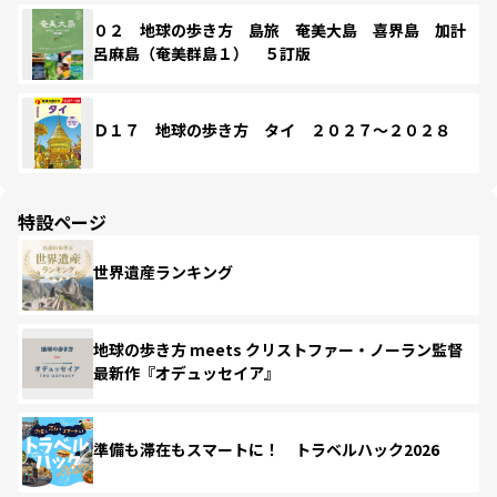
０２ 地球の歩き方 島旅 奄美大島 喜界島 加計
呂麻島（奄美群島１） ５訂版
Ｄ１７ 地球の歩き方 タイ ２０２７～２０２８
特設ページ
世界遺産ランキング
地球の歩き方 meets クリストファー・ノーラン監督
最新作『オデュッセイア』
準備も滞在もスマートに！ トラベルハック2026