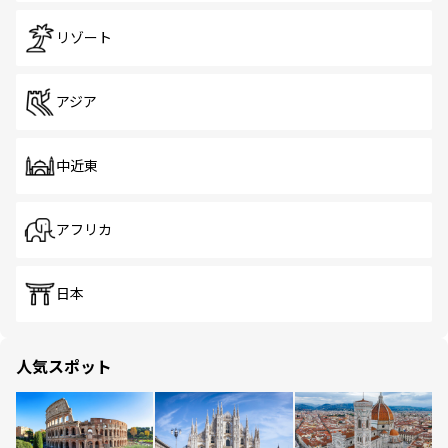
リゾート
アジア
中近東
アフリカ
日本
人気スポット