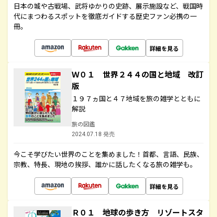
日本の城や古戦場、武将ゆかりの史跡、展示施設など、戦国時
代にまつわるスポットを徹底ガイドする歴史ファン必携の一
冊。
詳細を見る
Ｗ０１ 世界２４４の国と地域 改訂
版
１９７ヵ国と４７地域を旅の雑学とともに
解説
旅の図鑑
2024.07.18 発売
今こそ学びたい世界のことを集めました！首都、言語、民族、
宗教、特長、現地の挨拶、誰かに話したくなる旅の雑学も。
詳細を見る
Ｒ０１ 地球の歩き方 リゾートスタ