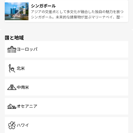
は世界的に有名で、屋台から高級レストランまで味覚を刺
的なアートスポット、そして歴史と現代が融合した町並
参照してほしい。
シンガポール
激する。気候は一年中温暖で、どの季節にも異なる楽しみ
み、どこを訪れても感動するはず。観光スポットが密集し
が待っている。親しみやすいタイの人々、仏教を中心とし
ており、効率よく見どころを回れるのも魅力。息をのむよ
アジアの交差点として多文化が融合した独自の魅力を放つ
た文化、そして多様な観光資源が、訪れる旅人を魅了し続
うな絶景から文化的な体験まで、香港を存分に楽しみ尽く
シンガポール。未来的な建築物が並ぶマリーナベイ、歴史
ける。 なお、新着のタイ情報は
コンテンツ一覧
を参照して
そう。 なお、新着の香港情報は
コンテンツ一覧
を参照して
と伝統を感じられるエスニックタウン、多数の緑豊かな公
ほしい。
ほしい。
園や自然保護区など、自然が調和した近代的な景観と文化
の多様性あふれるカラフルな町は、どこを歩いても新しい
国と地域
発見がある。さらに、治安のよさや充実した公共交通機関
も、旅行者にとっては魅力的なポイント。グルメも豊富
で、ホーカーズは地元の風情を楽しめる外せないスポット
ヨーロッパ
だ。訪れる人を飽きさせないシンガポールで、多様な魅力
を体感しよう。 なお、新着のシンガポール情報は
コンテン
ツ一覧
を参照してほしい。
北米
中南米
オセアニア
ハワイ