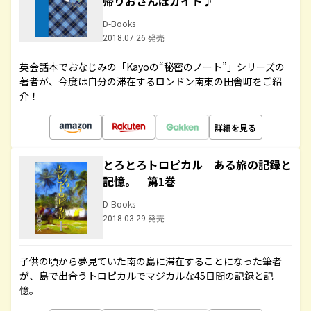
帰りおさんぽガイド♪
D-Books
2018.07.26 発売
英会話本でおなじみの「Kayoの“秘密のノート”」シリーズの
著者が、今度は自分の滞在するロンドン南東の田舎町をご紹
介！
詳細を見る
とろとろトロピカル ある旅の記録と
記憶。 第1巻
D-Books
2018.03.29 発売
子供の頃から夢見ていた南の島に滞在することになった筆者
が、島で出合うトロピカルでマジカルな45日間の記録と記
憶。