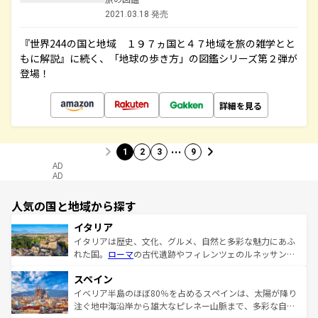
2021.03.18 発売
『世界244の国と地域 １９７ヵ国と４７地域を旅の雑学とと
もに解説』に続く、「地球の歩き方」の図鑑シリーズ第２弾が
登場！
詳細を見る
…
1
2
3
9
AD
AD
人気の国と地域から探す
イタリア
イタリアは歴史、文化、グルメ、自然と多彩な魅力にあふ
れた国。
ローマ
の古代遺跡やフィレンツェのルネッサンス
美術、ヴェネツィアの運河など、歴史あるスポットはもち
スペイン
ろん、トスカーナの美しい田園風景やアマルフィ海岸の絶
景など、自然景観も見逃せない。観光の合間には、本場の
イベリア半島のほぼ80％を占めるスペインは、太陽が降り
ピザやパスタなど、絶品のイタリア料理を堪能することも
注ぐ地中海沿岸から雄大なピレネー山脈まで、多彩な自然
できる。朝目覚めてから夜眠るまで、すべての瞬間を楽し