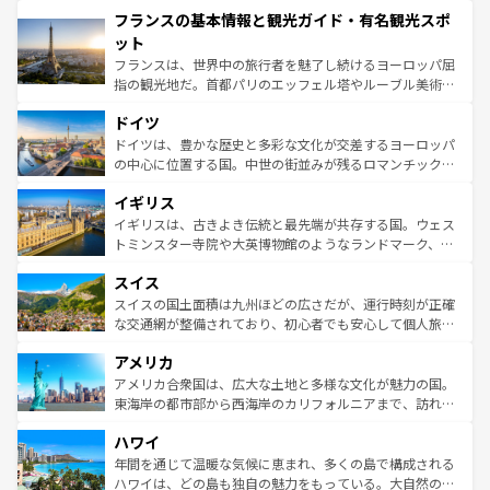
と文化が詰まったヨーロッパ屈指の旅行先だ。多様な地域
フランスの基本情報と観光ガイド・有名観光スポ
ませてくれるイタリアで、忘れられない旅をしてみよう！
文化が根付くこの国では、情熱的なフラメンコ、熱気あふ
なお、新着のイタリア情報は
コンテンツ一覧
を参照してほ
れる闘牛、そして美味しいタパスが生活の一部となってい
ット
しい。
る。首都マドリードの洗練された雰囲気や、バルセロナの
フランスは、世界中の旅行者を魅了し続けるヨーロッパ屈
アートに溢れた街角から、地方では古代ローマ遺跡や中世
指の観光地だ。首都パリのエッフェル塔やルーブル美術館
の城塞都市、穏やかなビーチリゾートまで多彩な表情を見
といった象徴的なスポットから、田舎町の古風な美しさま
せる。地方によって風土や気候が異なるスペインはその個
ドイツ
で、幅広い魅力が詰まっている。華麗な宮殿、歴史的な大
性で訪れる人を魅了する。 なお、新着のスペイン情報は
コ
聖堂、美しいビーチ、そして豊かな自然が、訪れる者を心
ドイツは、豊かな歴史と多彩な文化が交差するヨーロッパ
ンテンツ一覧
を参照してほしい。
から魅了する。また、フランスは美食の国としても知ら
の中心に位置する国。中世の街並みが残るロマンチック街
れ、フランス料理はユネスコ無形文化遺産にも登録されて
道から、未来を先取りするようなモダンな都市まで多様な
イギリス
いる。シャンパンの発祥地であるランス、プロヴァンスの
顔を持つこの国は、どこを歩いても飽きることがない。ベ
香り高いラベンダー畑など、多彩な楽しみ方が可能だ。さ
ルリンの文化的活気、バイエルン州のアルプスの絶景、そ
イギリスは、古きよき伝統と最先端が共存する国。ウェス
らに、パリ以外の地域にも魅力が溢れており、どの街角に
してライン川沿いのワイン畑といった風景は必見。ビール
トミンスター寺院や大英博物館のようなランドマーク、歴
も豊かな歴史と文化が息づいている。パリ以外の個性あふ
とソーセージを味わいながら地元の人と過ごす楽しい時間
史ある大学都市、美しい丘陵地帯や牧歌的な風景など、エ
れる地方に足を運ぶとそれぞれで全く異なる文化を体験で
スイス
は、お酒好きな人にはぜひ体験してほしい。 なお、新着の
リアごとに異なる魅力がある。また、優雅なアフタヌーン
きるだろう。 なお、新着のフランス情報は
コンテンツ一覧
ドイツ情報は
コンテンツ一覧
を参照してほしい。
ティー、ビール好きにはたまらない英国パブ、サッカー観
スイスの国土面積は九州ほどの広さだが、運行時刻が正確
を参照してほしい。
戦など、本場だからこそできる体験も豊富。イギリスを旅
な交通網が整備されており、初心者でも安心して個人旅行
して楽しみつくそう。 なお、新着のイギリス情報は
コンテ
を楽しめる。日本同様に時刻表どおりの旅が可能だ。中世
アメリカ
ンツ一覧
を参照してほしい。
の建物がそのまま残る町や、スイスならではのユニークな
博物館もあり、アルプス観光だけでなく町歩きも満喫する
アメリカ合衆国は、広大な土地と多様な文化が魅力の国。
ことができる。国民の所得が高いため物価も高いが、旅行
東海岸の都市部から西海岸のカリフォルニアまで、訪れる
者向けの交通パス提供のサービスもあり、うまく活用すれ
場所ごとに異なる風景と体験が待っている。ニューヨーク
ハワイ
ば市内交通費無料で観光を楽しむこともできる。 なお、新
のような巨大都市は、観光、ショッピング、エンターテイ
着のスイス情報は
コンテンツ一覧
を参照してほしい。
ンメントが詰まった刺激的なスポットだ。一方、アメリカ
年間を通じて温暖な気候に恵まれ、多くの島で構成される
西部には大自然が広がり、グランドキャニオンやイエロー
ハワイは、どの島も独自の魅力をもっている。大自然の神