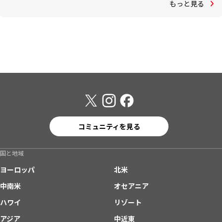
もっと見る
コミュニティを見る
国と地域
ヨーロッパ
北米
中南米
オセアニア
ハワイ
リゾート
アジア
中近東