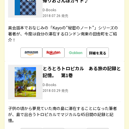
帰りおさんぽガイド♪
D-Books
2018.07.26 発売
英会話本でおなじみの「Kayoの“秘密のノート”」シリーズの
著者が、今度は自分の滞在するロンドン南東の田舎町をご紹
介！
詳細を見る
とろとろトロピカル ある旅の記録と
記憶。 第1巻
D-Books
2018.03.29 発売
子供の頃から夢見ていた南の島に滞在することになった筆者
が、島で出合うトロピカルでマジカルな45日間の記録と記
憶。