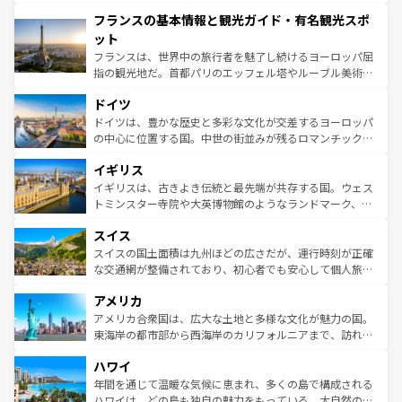
できる。朝目覚めてから夜眠るまで、すべての瞬間を楽し
と文化が詰まったヨーロッパ屈指の旅行先だ。多様な地域
フランスの基本情報と観光ガイド・有名観光スポ
ませてくれるイタリアで、忘れられない旅をしてみよう！
文化が根付くこの国では、情熱的なフラメンコ、熱気あふ
なお、新着のイタリア情報は
コンテンツ一覧
を参照してほ
れる闘牛、そして美味しいタパスが生活の一部となってい
ット
しい。
る。首都マドリードの洗練された雰囲気や、バルセロナの
フランスは、世界中の旅行者を魅了し続けるヨーロッパ屈
アートに溢れた街角から、地方では古代ローマ遺跡や中世
指の観光地だ。首都パリのエッフェル塔やルーブル美術館
の城塞都市、穏やかなビーチリゾートまで多彩な表情を見
といった象徴的なスポットから、田舎町の古風な美しさま
せる。地方によって風土や気候が異なるスペインはその個
ドイツ
で、幅広い魅力が詰まっている。華麗な宮殿、歴史的な大
性で訪れる人を魅了する。 なお、新着のスペイン情報は
コ
聖堂、美しいビーチ、そして豊かな自然が、訪れる者を心
ドイツは、豊かな歴史と多彩な文化が交差するヨーロッパ
ンテンツ一覧
を参照してほしい。
から魅了する。また、フランスは美食の国としても知ら
の中心に位置する国。中世の街並みが残るロマンチック街
れ、フランス料理はユネスコ無形文化遺産にも登録されて
道から、未来を先取りするようなモダンな都市まで多様な
イギリス
いる。シャンパンの発祥地であるランス、プロヴァンスの
顔を持つこの国は、どこを歩いても飽きることがない。ベ
香り高いラベンダー畑など、多彩な楽しみ方が可能だ。さ
ルリンの文化的活気、バイエルン州のアルプスの絶景、そ
イギリスは、古きよき伝統と最先端が共存する国。ウェス
らに、パリ以外の地域にも魅力が溢れており、どの街角に
してライン川沿いのワイン畑といった風景は必見。ビール
トミンスター寺院や大英博物館のようなランドマーク、歴
も豊かな歴史と文化が息づいている。パリ以外の個性あふ
とソーセージを味わいながら地元の人と過ごす楽しい時間
史ある大学都市、美しい丘陵地帯や牧歌的な風景など、エ
れる地方に足を運ぶとそれぞれで全く異なる文化を体験で
スイス
は、お酒好きな人にはぜひ体験してほしい。 なお、新着の
リアごとに異なる魅力がある。また、優雅なアフタヌーン
きるだろう。 なお、新着のフランス情報は
コンテンツ一覧
ドイツ情報は
コンテンツ一覧
を参照してほしい。
ティー、ビール好きにはたまらない英国パブ、サッカー観
スイスの国土面積は九州ほどの広さだが、運行時刻が正確
を参照してほしい。
戦など、本場だからこそできる体験も豊富。イギリスを旅
な交通網が整備されており、初心者でも安心して個人旅行
して楽しみつくそう。 なお、新着のイギリス情報は
コンテ
を楽しめる。日本同様に時刻表どおりの旅が可能だ。中世
アメリカ
ンツ一覧
を参照してほしい。
の建物がそのまま残る町や、スイスならではのユニークな
博物館もあり、アルプス観光だけでなく町歩きも満喫する
アメリカ合衆国は、広大な土地と多様な文化が魅力の国。
ことができる。国民の所得が高いため物価も高いが、旅行
東海岸の都市部から西海岸のカリフォルニアまで、訪れる
者向けの交通パス提供のサービスもあり、うまく活用すれ
場所ごとに異なる風景と体験が待っている。ニューヨーク
ハワイ
ば市内交通費無料で観光を楽しむこともできる。 なお、新
のような巨大都市は、観光、ショッピング、エンターテイ
着のスイス情報は
コンテンツ一覧
を参照してほしい。
ンメントが詰まった刺激的なスポットだ。一方、アメリカ
年間を通じて温暖な気候に恵まれ、多くの島で構成される
西部には大自然が広がり、グランドキャニオンやイエロー
ハワイは、どの島も独自の魅力をもっている。大自然の神