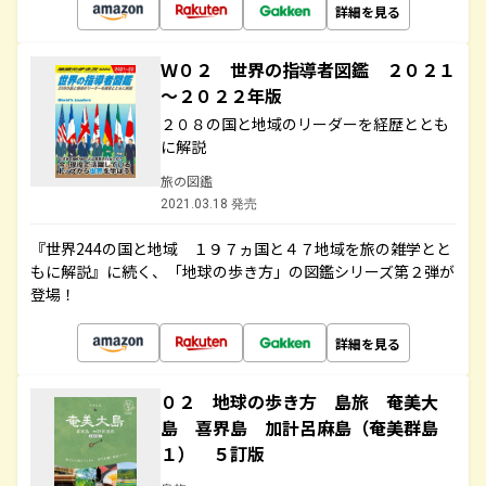
詳細を見る
Ｗ０２ 世界の指導者図鑑 ２０２１
～２０２２年版
２０８の国と地域のリーダーを経歴ととも
に解説
旅の図鑑
2021.03.18 発売
『世界244の国と地域 １９７ヵ国と４７地域を旅の雑学とと
もに解説』に続く、「地球の歩き方」の図鑑シリーズ第２弾が
登場！
詳細を見る
０２ 地球の歩き方 島旅 奄美大
島 喜界島 加計呂麻島（奄美群島
１） ５訂版