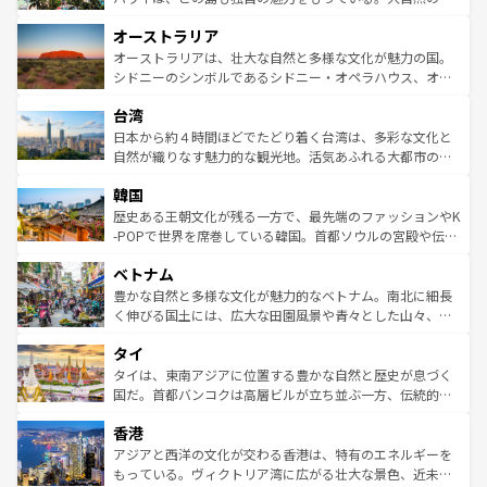
ストーン国立公園といった絶景が堪能できる。さらに、南
秘を感じたいなら、火山が生み出した壮大な景観を誇るハ
オーストラリア
部のニューオーリンズでは、音楽と美食が融合した独特の
ワイ島は見逃せない。また、定番の観光地といえばオアフ
文化が魅力。旅行者はアメリカの各地域で異なる魅力を楽
島だが、静かな自然を求めるならマウイ島やカウアイ島が
オーストラリアは、壮大な自然と多様な文化が魅力の国。
しみながら、その多様性と豊かな歴史を感じることができ
おすすめ。エメラルドグリーンに輝く海をはじめ、豊かな
シドニーのシンボルであるシドニー・オペラハウス、オー
るだろう。車でのロードトリップや列車の旅も、アメリカ
文化や歴史が息づいている。「アロハスピリット」と呼ば
ストラリア東海岸北部に広がる大サンゴ礁地帯グレートバ
ならではの贅沢な旅のスタイルだ。 なお、新着のアメリカ
台湾
れるおもてなしの心で訪れる人々を迎えてくれるハワイの
リアリーフや大陸中央部にそびえるウルル（エアーズロッ
情報は
コンテンツ一覧
を参照してほしい。
人々、おいしいローカルフードやハワイアンミュージッ
ク）、タスマニアの美しい原生林やケアンズの熱帯雨林な
日本から約４時間ほどでたどり着く台湾は、多彩な文化と
ク、伝統的なフラダンスなど、すべてがハワイの魅力を彩
ど、見どころがたくさん。また、カフェやワイン、オージ
自然が織りなす魅力的な観光地。活気あふれる大都市の台
っている。訪れるたびに新しい発見と感動が待っているハ
ービーフなどの食文化も豊かで、美味しいものであふれて
北やノスタルジックな町並みが人気な九份（ジォウフェ
ワイを、存分に味わってほしい。 なお、新着のハワイ情報
韓国
いる。アクティビティも充実しており、サーフィンやダイ
ン）、静ひつな山岳地帯である台湾東部など、都市の喧騒
は
コンテンツ一覧
を参照してほしい。
ビング、ハイキングなど、アウトドア好きにはたまらな
と山間の静けさが共存しており、訪れる人に新しい発見と
歴史ある王朝文化が残る一方で、最先端のファッションやK
い。オーストラリアの多彩な魅力を存分に味わいつくそ
驚きをもたらしてくれる。また、奥深い台湾の食文化も魅
-POPで世界を席巻している韓国。首都ソウルの宮殿や伝統
う。 なお、新着のオーストラリア情報は
コンテンツ一覧
を
力で、夜市などの屋台グルメから高級料理、ヘルシーで美
家屋が並ぶエリアでは韓国の歴史と文化に浸ることがで
参照してほしい。
ベトナム
容にもいいと評判のスイーツなど、バラエティ豊かな料理
き、地方に足を延ばせば四季折々の自然美を楽しむことが
が味わえる。 なお、新着の台湾情報は
コンテンツ一覧
を参
できる。そして、キムチや焼肉、絶品のストリートフード
豊かな自然と多様な文化が魅力的なベトナム。南北に細長
照してほしい。
まで、さまざまな韓国料理が待っている。夜には、韓国な
く伸びる国土には、広大な田園風景や青々とした山々、世
らではのナイトライフも堪能できる。あたたかいホスピタ
界遺産に登録された壮大な自然景観が点在し、都市部では
タイ
リティに包まれながら、韓国の多彩な魅力を心ゆくまで味
急速な発展と共に伝統が息づく。ハノイの古い町並みやホ
わってみてほしい。 なお、新着の韓国情報は
コンテンツ一
ーチミン市のフランス統治時代の建物も、独特の雰囲気を
タイは、東南アジアに位置する豊かな自然と歴史が息づく
覧
を参照してほしい。
醸し出している。また、バラエティの豊かさとおいしさで
国だ。首都バンコクは高層ビルが立ち並ぶ一方、伝統的な
世界中の食通を魅了してやまないベトナム料理も魅力のひ
寺院や市場がいたるところに点在し、古きよき文化と現代
香港
とつ。フォーやバインミー、ベトナムコーヒーなどは、ぜ
の活気が交差している。北部ではチェンマイなどの山岳地
ひ現地で味わいたい。どの地域を訪れてもあたたかい人々
帯で自然と触れ合い、南部ではプーケットやクラビの美し
アジアと西洋の文化が交わる香港は、特有のエネルギーを
が旅行者を迎えてくれるので、きっと忘れられない旅にな
いビーチでリゾート気分を楽しむことができる。タイ料理
もっている。ヴィクトリア湾に広がる壮大な景色、近未来