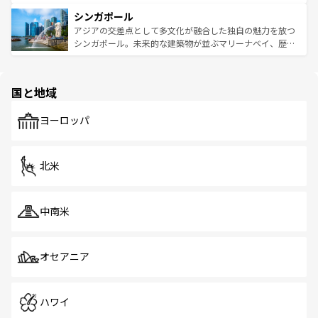
るはずだ。 なお、新着のベトナム情報は
コンテンツ一覧
を
は世界的に有名で、屋台から高級レストランまで味覚を刺
的なアートスポット、そして歴史と現代が融合した町並
参照してほしい。
シンガポール
激する。気候は一年中温暖で、どの季節にも異なる楽しみ
み、どこを訪れても感動するはず。観光スポットが密集し
が待っている。親しみやすいタイの人々、仏教を中心とし
ており、効率よく見どころを回れるのも魅力。息をのむよ
アジアの交差点として多文化が融合した独自の魅力を放つ
た文化、そして多様な観光資源が、訪れる旅人を魅了し続
うな絶景から文化的な体験まで、香港を存分に楽しみ尽く
シンガポール。未来的な建築物が並ぶマリーナベイ、歴史
ける。 なお、新着のタイ情報は
コンテンツ一覧
を参照して
そう。 なお、新着の香港情報は
コンテンツ一覧
を参照して
と伝統を感じられるエスニックタウン、多数の緑豊かな公
ほしい。
ほしい。
園や自然保護区など、自然が調和した近代的な景観と文化
の多様性あふれるカラフルな町は、どこを歩いても新しい
国と地域
発見がある。さらに、治安のよさや充実した公共交通機関
も、旅行者にとっては魅力的なポイント。グルメも豊富
で、ホーカーズは地元の風情を楽しめる外せないスポット
ヨーロッパ
だ。訪れる人を飽きさせないシンガポールで、多様な魅力
を体感しよう。 なお、新着のシンガポール情報は
コンテン
ツ一覧
を参照してほしい。
北米
中南米
オセアニア
ハワイ