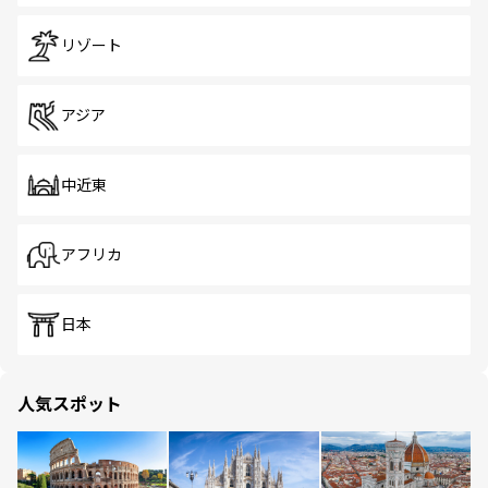
リゾート
アジア
中近東
アフリカ
日本
人気スポット