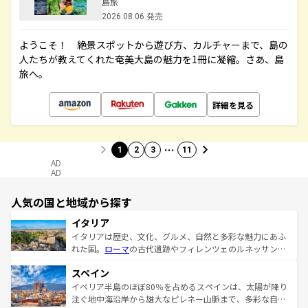
島旅
2026.08.06 発売
ようこそ！ 絶景スポットから遊び方、カルチャーまで、島の
人たちが教えてくれた奄美大島の魅力を1冊に凝縮。さあ、島
旅へ。
詳細を見る
…
1
2
3
11
AD
AD
人気の国と地域から探す
イタリア
イタリアは歴史、文化、グルメ、自然と多彩な魅力にあふ
れた国。
ローマ
の古代遺跡やフィレンツェのルネッサンス
美術、ヴェネツィアの運河など、歴史あるスポットはもち
スペイン
ろん、トスカーナの美しい田園風景やアマルフィ海岸の絶
景など、自然景観も見逃せない。観光の合間には、本場の
イベリア半島のほぼ80％を占めるスペインは、太陽が降り
ピザやパスタなど、絶品のイタリア料理を堪能することも
注ぐ地中海沿岸から雄大なピレネー山脈まで、多彩な自然