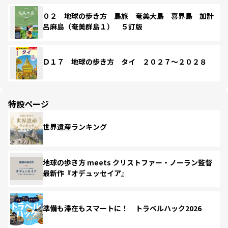
０２ 地球の歩き方 島旅 奄美大島 喜界島 加計
呂麻島（奄美群島１） ５訂版
Ｄ１７ 地球の歩き方 タイ ２０２７～２０２８
特設ページ
世界遺産ランキング
地球の歩き方 meets クリストファー・ノーラン監督
最新作『オデュッセイア』
準備も滞在もスマートに！ トラベルハック2026