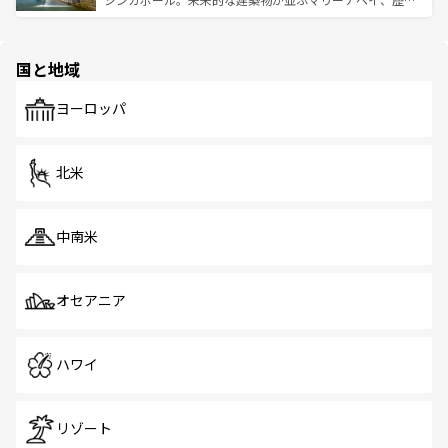
ける。 なお、新着のタイ情報は
コンテンツ一覧
を参照して
そう。 なお、新着の香港情報は
コンテンツ一覧
を参照して
と伝統を感じられるエスニックタウン、多数の緑豊かな公
ほしい。
ほしい。
園や自然保護区など、自然が調和した近代的な景観と文化
の多様性あふれるカラフルな町は、どこを歩いても新しい
国と地域
発見がある。さらに、治安のよさや充実した公共交通機関
も、旅行者にとっては魅力的なポイント。グルメも豊富
で、ホーカーズは地元の風情を楽しめる外せないスポット
ヨーロッパ
だ。訪れる人を飽きさせないシンガポールで、多様な魅力
を体感しよう。 なお、新着のシンガポール情報は
コンテン
ツ一覧
を参照してほしい。
北米
中南米
オセアニア
ハワイ
リゾート