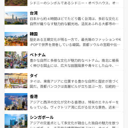
しみながら、その多様性と豊かな歴史を感じることができ
おすすめ。エメラルドグリーンに輝く海をはじめ、豊かな
シドニーのシンボルであるシドニー・オペラハウス、オー
るだろう。車でのロードトリップや列車の旅も、アメリカ
文化や歴史が息づいている。「アロハスピリット」と呼ば
ストラリア東海岸北部に広がる大サンゴ礁地帯グレートバ
ならではの贅沢な旅のスタイルだ。 なお、新着のアメリカ
台湾
れるおもてなしの心で訪れる人々を迎えてくれるハワイの
リアリーフや大陸中央部にそびえるウルル（エアーズロッ
情報は
コンテンツ一覧
を参照してほしい。
人々、おいしいローカルフードやハワイアンミュージッ
ク）、タスマニアの美しい原生林やケアンズの熱帯雨林な
日本から約４時間ほどでたどり着く台湾は、多彩な文化と
ク、伝統的なフラダンスなど、すべてがハワイの魅力を彩
ど、見どころがたくさん。また、カフェやワイン、オージ
自然が織りなす魅力的な観光地。活気あふれる大都市の台
っている。訪れるたびに新しい発見と感動が待っているハ
ービーフなどの食文化も豊かで、美味しいものであふれて
北やノスタルジックな町並みが人気な九份（ジォウフェ
ワイを、存分に味わってほしい。 なお、新着のハワイ情報
韓国
いる。アクティビティも充実しており、サーフィンやダイ
ン）、静ひつな山岳地帯である台湾東部など、都市の喧騒
は
コンテンツ一覧
を参照してほしい。
ビング、ハイキングなど、アウトドア好きにはたまらな
と山間の静けさが共存しており、訪れる人に新しい発見と
歴史ある王朝文化が残る一方で、最先端のファッションやK
い。オーストラリアの多彩な魅力を存分に味わいつくそ
驚きをもたらしてくれる。また、奥深い台湾の食文化も魅
-POPで世界を席巻している韓国。首都ソウルの宮殿や伝統
う。 なお、新着のオーストラリア情報は
コンテンツ一覧
を
力で、夜市などの屋台グルメから高級料理、ヘルシーで美
家屋が並ぶエリアでは韓国の歴史と文化に浸ることがで
参照してほしい。
ベトナム
容にもいいと評判のスイーツなど、バラエティ豊かな料理
き、地方に足を延ばせば四季折々の自然美を楽しむことが
が味わえる。 なお、新着の台湾情報は
コンテンツ一覧
を参
できる。そして、キムチや焼肉、絶品のストリートフード
豊かな自然と多様な文化が魅力的なベトナム。南北に細長
照してほしい。
まで、さまざまな韓国料理が待っている。夜には、韓国な
く伸びる国土には、広大な田園風景や青々とした山々、世
らではのナイトライフも堪能できる。あたたかいホスピタ
界遺産に登録された壮大な自然景観が点在し、都市部では
タイ
リティに包まれながら、韓国の多彩な魅力を心ゆくまで味
急速な発展と共に伝統が息づく。ハノイの古い町並みやホ
わってみてほしい。 なお、新着の韓国情報は
コンテンツ一
ーチミン市のフランス統治時代の建物も、独特の雰囲気を
タイは、東南アジアに位置する豊かな自然と歴史が息づく
覧
を参照してほしい。
醸し出している。また、バラエティの豊かさとおいしさで
国だ。首都バンコクは高層ビルが立ち並ぶ一方、伝統的な
世界中の食通を魅了してやまないベトナム料理も魅力のひ
寺院や市場がいたるところに点在し、古きよき文化と現代
香港
とつ。フォーやバインミー、ベトナムコーヒーなどは、ぜ
の活気が交差している。北部ではチェンマイなどの山岳地
ひ現地で味わいたい。どの地域を訪れてもあたたかい人々
帯で自然と触れ合い、南部ではプーケットやクラビの美し
アジアと西洋の文化が交わる香港は、特有のエネルギーを
が旅行者を迎えてくれるので、きっと忘れられない旅にな
いビーチでリゾート気分を楽しむことができる。タイ料理
もっている。ヴィクトリア湾に広がる壮大な景色、近未来
るはずだ。 なお、新着のベトナム情報は
コンテンツ一覧
を
は世界的に有名で、屋台から高級レストランまで味覚を刺
的なアートスポット、そして歴史と現代が融合した町並
参照してほしい。
シンガポール
激する。気候は一年中温暖で、どの季節にも異なる楽しみ
み、どこを訪れても感動するはず。観光スポットが密集し
が待っている。親しみやすいタイの人々、仏教を中心とし
ており、効率よく見どころを回れるのも魅力。息をのむよ
アジアの交差点として多文化が融合した独自の魅力を放つ
た文化、そして多様な観光資源が、訪れる旅人を魅了し続
うな絶景から文化的な体験まで、香港を存分に楽しみ尽く
シンガポール。未来的な建築物が並ぶマリーナベイ、歴史