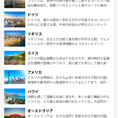
れる闘牛、そして美味しいタパスが生活の一部となってい
フランスは、世界中の旅行者を魅了し続けるヨーロッパ屈
しい。
る。首都マドリードの洗練された雰囲気や、バルセロナの
指の観光地だ。首都パリのエッフェル塔やルーブル美術館
アートに溢れた街角から、地方では古代ローマ遺跡や中世
といった象徴的なスポットから、田舎町の古風な美しさま
ドイツ
の城塞都市、穏やかなビーチリゾートまで多彩な表情を見
で、幅広い魅力が詰まっている。華麗な宮殿、歴史的な大
せる。地方によって風土や気候が異なるスペインはその個
聖堂、美しいビーチ、そして豊かな自然が、訪れる者を心
ドイツは、豊かな歴史と多彩な文化が交差するヨーロッパ
性で訪れる人を魅了する。 なお、新着のスペイン情報は
コ
から魅了する。また、フランスは美食の国としても知ら
の中心に位置する国。中世の街並みが残るロマンチック街
ンテンツ一覧
を参照してほしい。
れ、フランス料理はユネスコ無形文化遺産にも登録されて
道から、未来を先取りするようなモダンな都市まで多様な
イギリス
いる。シャンパンの発祥地であるランス、プロヴァンスの
顔を持つこの国は、どこを歩いても飽きることがない。ベ
香り高いラベンダー畑など、多彩な楽しみ方が可能だ。さ
ルリンの文化的活気、バイエルン州のアルプスの絶景、そ
イギリスは、古きよき伝統と最先端が共存する国。ウェス
らに、パリ以外の地域にも魅力が溢れており、どの街角に
してライン川沿いのワイン畑といった風景は必見。ビール
トミンスター寺院や大英博物館のようなランドマーク、歴
も豊かな歴史と文化が息づいている。パリ以外の個性あふ
とソーセージを味わいながら地元の人と過ごす楽しい時間
史ある大学都市、美しい丘陵地帯や牧歌的な風景など、エ
れる地方に足を運ぶとそれぞれで全く異なる文化を体験で
スイス
は、お酒好きな人にはぜひ体験してほしい。 なお、新着の
リアごとに異なる魅力がある。また、優雅なアフタヌーン
きるだろう。 なお、新着のフランス情報は
コンテンツ一覧
ドイツ情報は
コンテンツ一覧
を参照してほしい。
ティー、ビール好きにはたまらない英国パブ、サッカー観
スイスの国土面積は九州ほどの広さだが、運行時刻が正確
を参照してほしい。
戦など、本場だからこそできる体験も豊富。イギリスを旅
な交通網が整備されており、初心者でも安心して個人旅行
して楽しみつくそう。 なお、新着のイギリス情報は
コンテ
を楽しめる。日本同様に時刻表どおりの旅が可能だ。中世
アメリカ
ンツ一覧
を参照してほしい。
の建物がそのまま残る町や、スイスならではのユニークな
博物館もあり、アルプス観光だけでなく町歩きも満喫する
アメリカ合衆国は、広大な土地と多様な文化が魅力の国。
ことができる。国民の所得が高いため物価も高いが、旅行
東海岸の都市部から西海岸のカリフォルニアまで、訪れる
者向けの交通パス提供のサービスもあり、うまく活用すれ
場所ごとに異なる風景と体験が待っている。ニューヨーク
ハワイ
ば市内交通費無料で観光を楽しむこともできる。 なお、新
のような巨大都市は、観光、ショッピング、エンターテイ
着のスイス情報は
コンテンツ一覧
を参照してほしい。
ンメントが詰まった刺激的なスポットだ。一方、アメリカ
年間を通じて温暖な気候に恵まれ、多くの島で構成される
西部には大自然が広がり、グランドキャニオンやイエロー
ハワイは、どの島も独自の魅力をもっている。大自然の神
ストーン国立公園といった絶景が堪能できる。さらに、南
秘を感じたいなら、火山が生み出した壮大な景観を誇るハ
オーストラリア
部のニューオーリンズでは、音楽と美食が融合した独特の
ワイ島は見逃せない。また、定番の観光地といえばオアフ
文化が魅力。旅行者はアメリカの各地域で異なる魅力を楽
島だが、静かな自然を求めるならマウイ島やカウアイ島が
オーストラリアは、壮大な自然と多様な文化が魅力の国。