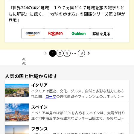
『世界244の国と地域 １９７ヵ国と４７地域を旅の雑学とと
もに解説』に続く、「地球の歩き方」の図鑑シリーズ第２弾が
登場！
詳細を見る
…
1
2
3
8
AD
AD
人気の国と地域から探す
イタリア
イタリアは歴史、文化、グルメ、自然と多彩な魅力にあふ
れた国。
ローマ
の古代遺跡やフィレンツェのルネッサンス
美術、ヴェネツィアの運河など、歴史あるスポットはもち
スペイン
ろん、トスカーナの美しい田園風景やアマルフィ海岸の絶
景など、自然景観も見逃せない。観光の合間には、本場の
イベリア半島のほぼ80％を占めるスペインは、太陽が降り
ピザやパスタなど、絶品のイタリア料理を堪能することも
注ぐ地中海沿岸から雄大なピレネー山脈まで、多彩な自然
できる。朝目覚めてから夜眠るまで、すべての瞬間を楽し
と文化が詰まったヨーロッパ屈指の旅行先だ。多様な地域
フランス
ませてくれるイタリアで、忘れられない旅をしてみよう！
文化が根付くこの国では、情熱的なフラメンコ、熱気あふ
なお、新着のイタリア情報は
コンテンツ一覧
を参照してほ