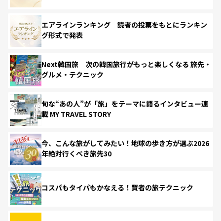
エアラインランキング 読者の投票をもとにランキン
グ形式で発表
Next韓国旅 次の韓国旅行がもっと楽しくなる 旅先・
グルメ・テクニック
旬な“あの人”が「旅」をテーマに語るインタビュー連
載 MY TRAVEL STORY
今、こんな旅がしてみたい！地球の歩き方が選ぶ2026
年絶対行くべき旅先30
コスパもタイパもかなえる！賢者の旅テクニック