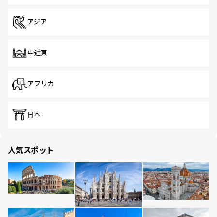
アジア
中近東
アフリカ
日本
人気スポット