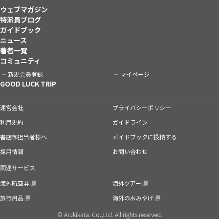
ウェブマガジン
特派員ブログ
ガイドブック
ニュース
著者一覧
コミュニティ
新規会員登録
マイページ
GOOD LUCK TRIP
運営会社
プライバシーポリシー
利用規約
ガイドライン
書店御担当者様へ
ガイドブックに投稿する
採用情報
お問い合わせ
関連サービス
海外航空券
海外ツアー
旅行用品
海外のおみやげ
© Arukikata. Co.,Ltd. All rights reserved.