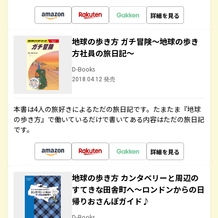
詳細を見る
地球の歩き方 ガチ冒険～地球の歩き
方社員の旅日記～
D-Books
2018.04.12 発売
本書は4人の旅好きによるただの旅日記です。たまたま『地球
の歩き方』で働いているだけで書いてある内容はただの旅日記
です。
詳細を見る
地球の歩き方 カンタベリーと周辺の
すてきな田舎町へ～ロンドンからの日
帰りおさんぽガイド♪
D-Books