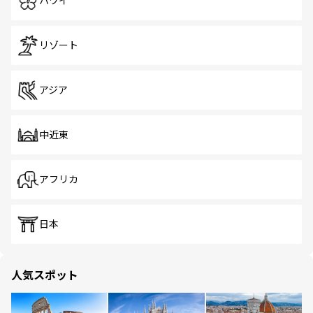
ハワイ
リゾート
アジア
中近東
アフリカ
日本
人気スポット