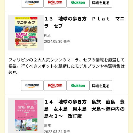
詳細を見る
１３ 地球の歩き方 Ｐｌａｔ マニ
ラ セブ
Plat
2024.05.30 発売
フィリピンの２大人気タウンのマニラ、セブの情報を厳選して
掲載。行くべきスポットを凝縮したモデルプランや巻頭特集は
必見。
詳細を見る
１４ 地球の歩き方 島旅 直島 豊
島 女木島 男木島 犬島～瀬戸内の
島々２～ 改訂版
島旅
2022.03.24 発売