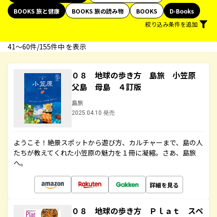
BOOKS 旅と健康
BOOKS 旅の読み物
BOOKS
D-Books
絞り込み条件を追加
41〜60件/155件中 を表示
０８ 地球の歩き方 島旅 小笠原
父島 母島 ４訂版
島旅
2025.04.10 発売
ようこそ！絶景スポットから遊び方、カルチャーまで、島の人
たちが教えてくれた小笠原の魅力を１冊に凝縮。さあ、島旅
へ。
詳細を見る
０８ 地球の歩き方 Ｐｌａｔ スペ