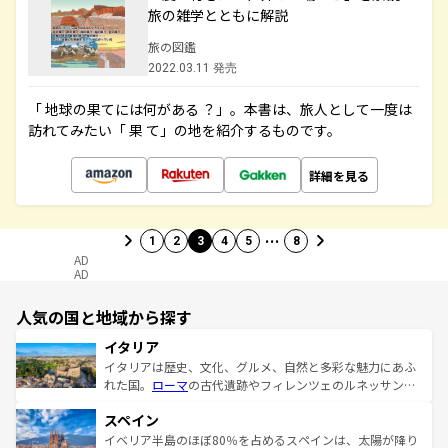
旅の雑学とともに解説
旅の図鑑
2022.03.11 発売
「 地球の果てには何がある ？」。本書は、旅人として一度は
訪れてみたい「 果 て」の地を紹介するものです。
詳細を見る
…
1
2
3
4
5
8
AD
AD
人気の国と地域から探す
イタリア
イタリアは歴史、文化、グルメ、自然と多彩な魅力にあふ
れた国。
ローマ
の古代遺跡やフィレンツェのルネッサンス
美術、ヴェネツィアの運河など、歴史あるスポットはもち
スペイン
ろん、トスカーナの美しい田園風景やアマルフィ海岸の絶
景など、自然景観も見逃せない。観光の合間には、本場の
イベリア半島のほぼ80％を占めるスペインは、太陽が降り