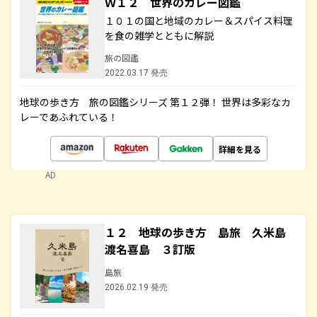
Ｗ１２ 世界のカレー図鑑
１０１の国と地域のカレー＆スパイス料理
を食の雑学とともに解説
旅の図鑑
2022.03.17 発売
地球の歩き方 旅の図鑑シリーズ 第１２弾！ 世界は多彩なカ
レーであふれている！
詳細を見る
AD
１２ 地球の歩き方 島旅 久米島
渡名喜島 ３訂版
島旅
2026.02.19 発売