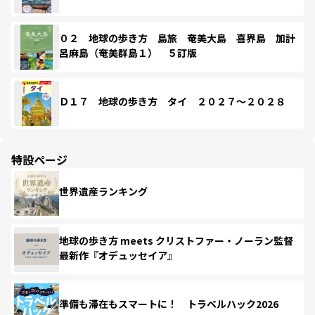
０２ 地球の歩き方 島旅 奄美大島 喜界島 加計
呂麻島（奄美群島１） ５訂版
Ｄ１７ 地球の歩き方 タイ ２０２７～２０２８
特設ページ
世界遺産ランキング
地球の歩き方 meets クリストファー・ノーラン監督
最新作『オデュッセイア』
準備も滞在もスマートに！ トラベルハック2026