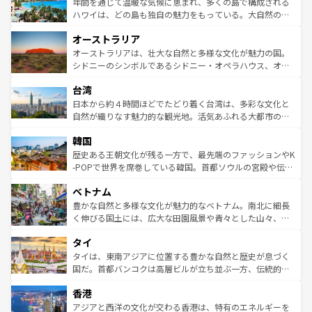
着のスイス情報は
コンテンツ一覧
を参照してほしい。
ンメントが詰まった刺激的なスポットだ。一方、アメリカ
年間を通じて温暖な気候に恵まれ、多くの島で構成される
西部には大自然が広がり、グランドキャニオンやイエロー
ハワイは、どの島も独自の魅力をもっている。大自然の神
ストーン国立公園といった絶景が堪能できる。さらに、南
秘を感じたいなら、火山が生み出した壮大な景観を誇るハ
オーストラリア
部のニューオーリンズでは、音楽と美食が融合した独特の
ワイ島は見逃せない。また、定番の観光地といえばオアフ
文化が魅力。旅行者はアメリカの各地域で異なる魅力を楽
島だが、静かな自然を求めるならマウイ島やカウアイ島が
オーストラリアは、壮大な自然と多様な文化が魅力の国。
しみながら、その多様性と豊かな歴史を感じることができ
おすすめ。エメラルドグリーンに輝く海をはじめ、豊かな
シドニーのシンボルであるシドニー・オペラハウス、オー
るだろう。車でのロードトリップや列車の旅も、アメリカ
文化や歴史が息づいている。「アロハスピリット」と呼ば
ストラリア東海岸北部に広がる大サンゴ礁地帯グレートバ
ならではの贅沢な旅のスタイルだ。 なお、新着のアメリカ
台湾
れるおもてなしの心で訪れる人々を迎えてくれるハワイの
リアリーフや大陸中央部にそびえるウルル（エアーズロッ
情報は
コンテンツ一覧
を参照してほしい。
人々、おいしいローカルフードやハワイアンミュージッ
ク）、タスマニアの美しい原生林やケアンズの熱帯雨林な
日本から約４時間ほどでたどり着く台湾は、多彩な文化と
ク、伝統的なフラダンスなど、すべてがハワイの魅力を彩
ど、見どころがたくさん。また、カフェやワイン、オージ
自然が織りなす魅力的な観光地。活気あふれる大都市の台
っている。訪れるたびに新しい発見と感動が待っているハ
ービーフなどの食文化も豊かで、美味しいものであふれて
北やノスタルジックな町並みが人気な九份（ジォウフェ
ワイを、存分に味わってほしい。 なお、新着のハワイ情報
韓国
いる。アクティビティも充実しており、サーフィンやダイ
ン）、静ひつな山岳地帯である台湾東部など、都市の喧騒
は
コンテンツ一覧
を参照してほしい。
ビング、ハイキングなど、アウトドア好きにはたまらな
と山間の静けさが共存しており、訪れる人に新しい発見と
歴史ある王朝文化が残る一方で、最先端のファッションやK
い。オーストラリアの多彩な魅力を存分に味わいつくそ
驚きをもたらしてくれる。また、奥深い台湾の食文化も魅
-POPで世界を席巻している韓国。首都ソウルの宮殿や伝統
う。 なお、新着のオーストラリア情報は
コンテンツ一覧
を
力で、夜市などの屋台グルメから高級料理、ヘルシーで美
家屋が並ぶエリアでは韓国の歴史と文化に浸ることがで
参照してほしい。
ベトナム
容にもいいと評判のスイーツなど、バラエティ豊かな料理
き、地方に足を延ばせば四季折々の自然美を楽しむことが
が味わえる。 なお、新着の台湾情報は
コンテンツ一覧
を参
できる。そして、キムチや焼肉、絶品のストリートフード
豊かな自然と多様な文化が魅力的なベトナム。南北に細長
照してほしい。
まで、さまざまな韓国料理が待っている。夜には、韓国な
く伸びる国土には、広大な田園風景や青々とした山々、世
らではのナイトライフも堪能できる。あたたかいホスピタ
界遺産に登録された壮大な自然景観が点在し、都市部では
タイ
リティに包まれながら、韓国の多彩な魅力を心ゆくまで味
急速な発展と共に伝統が息づく。ハノイの古い町並みやホ
わってみてほしい。 なお、新着の韓国情報は
コンテンツ一
ーチミン市のフランス統治時代の建物も、独特の雰囲気を
タイは、東南アジアに位置する豊かな自然と歴史が息づく
覧
を参照してほしい。
醸し出している。また、バラエティの豊かさとおいしさで
国だ。首都バンコクは高層ビルが立ち並ぶ一方、伝統的な
世界中の食通を魅了してやまないベトナム料理も魅力のひ
寺院や市場がいたるところに点在し、古きよき文化と現代
香港
とつ。フォーやバインミー、ベトナムコーヒーなどは、ぜ
の活気が交差している。北部ではチェンマイなどの山岳地
ひ現地で味わいたい。どの地域を訪れてもあたたかい人々
帯で自然と触れ合い、南部ではプーケットやクラビの美し
アジアと西洋の文化が交わる香港は、特有のエネルギーを