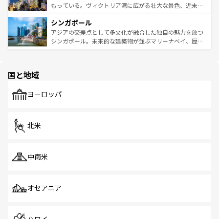
が旅行者を迎えてくれるので、きっと忘れられない旅にな
いビーチでリゾート気分を楽しむことができる。タイ料理
もっている。ヴィクトリア湾に広がる壮大な景色、近未来
るはずだ。 なお、新着のベトナム情報は
コンテンツ一覧
を
は世界的に有名で、屋台から高級レストランまで味覚を刺
的なアートスポット、そして歴史と現代が融合した町並
参照してほしい。
シンガポール
激する。気候は一年中温暖で、どの季節にも異なる楽しみ
み、どこを訪れても感動するはず。観光スポットが密集し
が待っている。親しみやすいタイの人々、仏教を中心とし
ており、効率よく見どころを回れるのも魅力。息をのむよ
アジアの交差点として多文化が融合した独自の魅力を放つ
た文化、そして多様な観光資源が、訪れる旅人を魅了し続
うな絶景から文化的な体験まで、香港を存分に楽しみ尽く
シンガポール。未来的な建築物が並ぶマリーナベイ、歴史
ける。 なお、新着のタイ情報は
コンテンツ一覧
を参照して
そう。 なお、新着の香港情報は
コンテンツ一覧
を参照して
と伝統を感じられるエスニックタウン、多数の緑豊かな公
ほしい。
ほしい。
園や自然保護区など、自然が調和した近代的な景観と文化
の多様性あふれるカラフルな町は、どこを歩いても新しい
国と地域
発見がある。さらに、治安のよさや充実した公共交通機関
も、旅行者にとっては魅力的なポイント。グルメも豊富
で、ホーカーズは地元の風情を楽しめる外せないスポット
ヨーロッパ
だ。訪れる人を飽きさせないシンガポールで、多様な魅力
を体感しよう。 なお、新着のシンガポール情報は
コンテン
ツ一覧
を参照してほしい。
北米
中南米
オセアニア