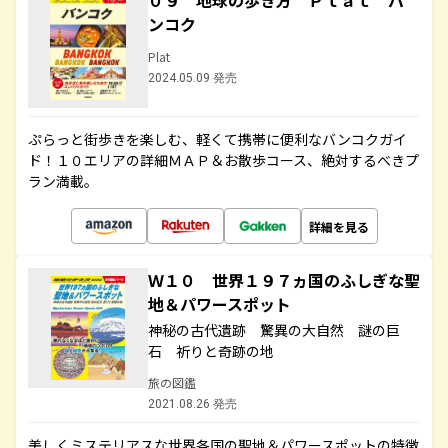
０９ 地球の歩き方 Ｐｌａｔ バ
ンコク
Plat
2024.05.09 発売
ぷらっと街歩きを楽しむ、軽くて携帯に便利なバンコクガイ
ド！１０エリアの詳細ＭＡＰ＆お散歩コース、絶対するべきプ
ラン満載。
詳細を見る
Ｗ１０ 世界１９７ヵ国のふしぎな聖
地＆パワースポット
神秘の古代遺跡 驚異の大自然 謎の巨
石 祈りと奇跡の地
旅の図鑑
2021.08.26 発売
美しくミステリアスな世界各国の聖地＆パワースポットの特徴