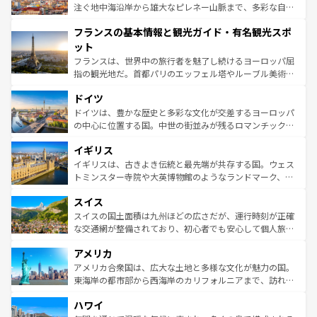
ピザやパスタなど、絶品のイタリア料理を堪能することも
注ぐ地中海沿岸から雄大なピレネー山脈まで、多彩な自然
できる。朝目覚めてから夜眠るまで、すべての瞬間を楽し
と文化が詰まったヨーロッパ屈指の旅行先だ。多様な地域
フランスの基本情報と観光ガイド・有名観光スポ
ませてくれるイタリアで、忘れられない旅をしてみよう！
文化が根付くこの国では、情熱的なフラメンコ、熱気あふ
なお、新着のイタリア情報は
コンテンツ一覧
を参照してほ
れる闘牛、そして美味しいタパスが生活の一部となってい
ット
しい。
る。首都マドリードの洗練された雰囲気や、バルセロナの
フランスは、世界中の旅行者を魅了し続けるヨーロッパ屈
アートに溢れた街角から、地方では古代ローマ遺跡や中世
指の観光地だ。首都パリのエッフェル塔やルーブル美術館
の城塞都市、穏やかなビーチリゾートまで多彩な表情を見
といった象徴的なスポットから、田舎町の古風な美しさま
せる。地方によって風土や気候が異なるスペインはその個
ドイツ
で、幅広い魅力が詰まっている。華麗な宮殿、歴史的な大
性で訪れる人を魅了する。 なお、新着のスペイン情報は
コ
聖堂、美しいビーチ、そして豊かな自然が、訪れる者を心
ドイツは、豊かな歴史と多彩な文化が交差するヨーロッパ
ンテンツ一覧
を参照してほしい。
から魅了する。また、フランスは美食の国としても知ら
の中心に位置する国。中世の街並みが残るロマンチック街
れ、フランス料理はユネスコ無形文化遺産にも登録されて
道から、未来を先取りするようなモダンな都市まで多様な
イギリス
いる。シャンパンの発祥地であるランス、プロヴァンスの
顔を持つこの国は、どこを歩いても飽きることがない。ベ
香り高いラベンダー畑など、多彩な楽しみ方が可能だ。さ
ルリンの文化的活気、バイエルン州のアルプスの絶景、そ
イギリスは、古きよき伝統と最先端が共存する国。ウェス
らに、パリ以外の地域にも魅力が溢れており、どの街角に
してライン川沿いのワイン畑といった風景は必見。ビール
トミンスター寺院や大英博物館のようなランドマーク、歴
も豊かな歴史と文化が息づいている。パリ以外の個性あふ
とソーセージを味わいながら地元の人と過ごす楽しい時間
史ある大学都市、美しい丘陵地帯や牧歌的な風景など、エ
れる地方に足を運ぶとそれぞれで全く異なる文化を体験で
スイス
は、お酒好きな人にはぜひ体験してほしい。 なお、新着の
リアごとに異なる魅力がある。また、優雅なアフタヌーン
きるだろう。 なお、新着のフランス情報は
コンテンツ一覧
ドイツ情報は
コンテンツ一覧
を参照してほしい。
ティー、ビール好きにはたまらない英国パブ、サッカー観
スイスの国土面積は九州ほどの広さだが、運行時刻が正確
を参照してほしい。
戦など、本場だからこそできる体験も豊富。イギリスを旅
な交通網が整備されており、初心者でも安心して個人旅行
して楽しみつくそう。 なお、新着のイギリス情報は
コンテ
を楽しめる。日本同様に時刻表どおりの旅が可能だ。中世
アメリカ
ンツ一覧
を参照してほしい。
の建物がそのまま残る町や、スイスならではのユニークな
博物館もあり、アルプス観光だけでなく町歩きも満喫する
アメリカ合衆国は、広大な土地と多様な文化が魅力の国。
ことができる。国民の所得が高いため物価も高いが、旅行
東海岸の都市部から西海岸のカリフォルニアまで、訪れる
者向けの交通パス提供のサービスもあり、うまく活用すれ
場所ごとに異なる風景と体験が待っている。ニューヨーク
ハワイ
ば市内交通費無料で観光を楽しむこともできる。 なお、新
のような巨大都市は、観光、ショッピング、エンターテイ