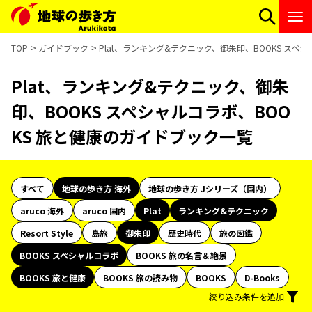
TOP
ガイドブック
Plat、ランキング&テクニック、御朱印、BOOKS スペ
Plat、ランキング&テクニック、御朱
印、BOOKS スペシャルコラボ、BOO
KS 旅と健康のガイドブック一覧
すべて
地球の歩き方 海外
地球の歩き方 Jシリーズ（国内）
aruco 海外
aruco 国内
Plat
ランキング&テクニック
Resort Style
島旅
御朱印
歴史時代
旅の図鑑
BOOKS スペシャルコラボ
BOOKS 旅の名言＆絶景
BOOKS 旅と健康
BOOKS 旅の読み物
BOOKS
D-Books
絞り込み条件を追加