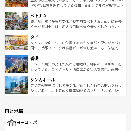
い。オーストラリアの多彩な魅力を存分に味わいつくそ
驚きをもたらしてくれる。また、奥深い台湾の食文化も魅
-POPで世界を席巻している韓国。首都ソウルの宮殿や伝統
う。 なお、新着のオーストラリア情報は
コンテンツ一覧
を
力で、夜市などの屋台グルメから高級料理、ヘルシーで美
家屋が並ぶエリアでは韓国の歴史と文化に浸ることがで
参照してほしい。
ベトナム
容にもいいと評判のスイーツなど、バラエティ豊かな料理
き、地方に足を延ばせば四季折々の自然美を楽しむことが
が味わえる。 なお、新着の台湾情報は
コンテンツ一覧
を参
できる。そして、キムチや焼肉、絶品のストリートフード
豊かな自然と多様な文化が魅力的なベトナム。南北に細長
照してほしい。
まで、さまざまな韓国料理が待っている。夜には、韓国な
く伸びる国土には、広大な田園風景や青々とした山々、世
らではのナイトライフも堪能できる。あたたかいホスピタ
界遺産に登録された壮大な自然景観が点在し、都市部では
タイ
リティに包まれながら、韓国の多彩な魅力を心ゆくまで味
急速な発展と共に伝統が息づく。ハノイの古い町並みやホ
わってみてほしい。 なお、新着の韓国情報は
コンテンツ一
ーチミン市のフランス統治時代の建物も、独特の雰囲気を
タイは、東南アジアに位置する豊かな自然と歴史が息づく
覧
を参照してほしい。
醸し出している。また、バラエティの豊かさとおいしさで
国だ。首都バンコクは高層ビルが立ち並ぶ一方、伝統的な
世界中の食通を魅了してやまないベトナム料理も魅力のひ
寺院や市場がいたるところに点在し、古きよき文化と現代
香港
とつ。フォーやバインミー、ベトナムコーヒーなどは、ぜ
の活気が交差している。北部ではチェンマイなどの山岳地
ひ現地で味わいたい。どの地域を訪れてもあたたかい人々
帯で自然と触れ合い、南部ではプーケットやクラビの美し
アジアと西洋の文化が交わる香港は、特有のエネルギーを
が旅行者を迎えてくれるので、きっと忘れられない旅にな
いビーチでリゾート気分を楽しむことができる。タイ料理
もっている。ヴィクトリア湾に広がる壮大な景色、近未来
るはずだ。 なお、新着のベトナム情報は
コンテンツ一覧
を
は世界的に有名で、屋台から高級レストランまで味覚を刺
的なアートスポット、そして歴史と現代が融合した町並
参照してほしい。
シンガポール
激する。気候は一年中温暖で、どの季節にも異なる楽しみ
み、どこを訪れても感動するはず。観光スポットが密集し
が待っている。親しみやすいタイの人々、仏教を中心とし
ており、効率よく見どころを回れるのも魅力。息をのむよ
アジアの交差点として多文化が融合した独自の魅力を放つ
た文化、そして多様な観光資源が、訪れる旅人を魅了し続
うな絶景から文化的な体験まで、香港を存分に楽しみ尽く
シンガポール。未来的な建築物が並ぶマリーナベイ、歴史
ける。 なお、新着のタイ情報は
コンテンツ一覧
を参照して
そう。 なお、新着の香港情報は
コンテンツ一覧
を参照して
と伝統を感じられるエスニックタウン、多数の緑豊かな公
ほしい。
ほしい。
園や自然保護区など、自然が調和した近代的な景観と文化
の多様性あふれるカラフルな町は、どこを歩いても新しい
国と地域
発見がある。さらに、治安のよさや充実した公共交通機関
も、旅行者にとっては魅力的なポイント。グルメも豊富
で、ホーカーズは地元の風情を楽しめる外せないスポット
ヨーロッパ
だ。訪れる人を飽きさせないシンガポールで、多様な魅力