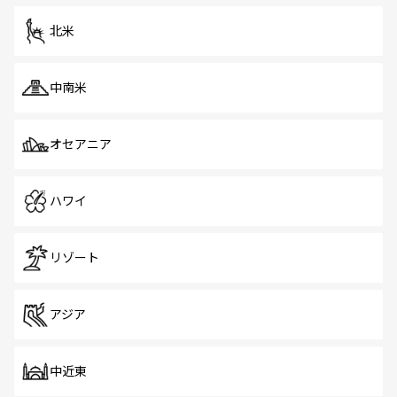
を体感しよう。 なお、新着のシンガポール情報は
コンテン
ツ一覧
を参照してほしい。
北米
中南米
オセアニア
ハワイ
リゾート
アジア
中近東