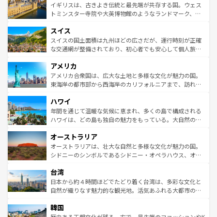
香り高いラベンダー畑など、多彩な楽しみ方が可能だ。さ
ルリンの文化的活気、バイエルン州のアルプスの絶景、そ
イギリスは、古きよき伝統と最先端が共存する国。ウェス
らに、パリ以外の地域にも魅力が溢れており、どの街角に
してライン川沿いのワイン畑といった風景は必見。ビール
トミンスター寺院や大英博物館のようなランドマーク、歴
も豊かな歴史と文化が息づいている。パリ以外の個性あふ
とソーセージを味わいながら地元の人と過ごす楽しい時間
史ある大学都市、美しい丘陵地帯や牧歌的な風景など、エ
れる地方に足を運ぶとそれぞれで全く異なる文化を体験で
スイス
は、お酒好きな人にはぜひ体験してほしい。 なお、新着の
リアごとに異なる魅力がある。また、優雅なアフタヌーン
きるだろう。 なお、新着のフランス情報は
コンテンツ一覧
ドイツ情報は
コンテンツ一覧
を参照してほしい。
ティー、ビール好きにはたまらない英国パブ、サッカー観
スイスの国土面積は九州ほどの広さだが、運行時刻が正確
を参照してほしい。
戦など、本場だからこそできる体験も豊富。イギリスを旅
な交通網が整備されており、初心者でも安心して個人旅行
して楽しみつくそう。 なお、新着のイギリス情報は
コンテ
を楽しめる。日本同様に時刻表どおりの旅が可能だ。中世
アメリカ
ンツ一覧
を参照してほしい。
の建物がそのまま残る町や、スイスならではのユニークな
博物館もあり、アルプス観光だけでなく町歩きも満喫する
アメリカ合衆国は、広大な土地と多様な文化が魅力の国。
ことができる。国民の所得が高いため物価も高いが、旅行
東海岸の都市部から西海岸のカリフォルニアまで、訪れる
者向けの交通パス提供のサービスもあり、うまく活用すれ
場所ごとに異なる風景と体験が待っている。ニューヨーク
ハワイ
ば市内交通費無料で観光を楽しむこともできる。 なお、新
のような巨大都市は、観光、ショッピング、エンターテイ
着のスイス情報は
コンテンツ一覧
を参照してほしい。
ンメントが詰まった刺激的なスポットだ。一方、アメリカ
年間を通じて温暖な気候に恵まれ、多くの島で構成される
西部には大自然が広がり、グランドキャニオンやイエロー
ハワイは、どの島も独自の魅力をもっている。大自然の神
ストーン国立公園といった絶景が堪能できる。さらに、南
秘を感じたいなら、火山が生み出した壮大な景観を誇るハ
オーストラリア
部のニューオーリンズでは、音楽と美食が融合した独特の
ワイ島は見逃せない。また、定番の観光地といえばオアフ
文化が魅力。旅行者はアメリカの各地域で異なる魅力を楽
島だが、静かな自然を求めるならマウイ島やカウアイ島が
オーストラリアは、壮大な自然と多様な文化が魅力の国。
しみながら、その多様性と豊かな歴史を感じることができ
おすすめ。エメラルドグリーンに輝く海をはじめ、豊かな
シドニーのシンボルであるシドニー・オペラハウス、オー
るだろう。車でのロードトリップや列車の旅も、アメリカ
文化や歴史が息づいている。「アロハスピリット」と呼ば
ストラリア東海岸北部に広がる大サンゴ礁地帯グレートバ
ならではの贅沢な旅のスタイルだ。 なお、新着のアメリカ
台湾
れるおもてなしの心で訪れる人々を迎えてくれるハワイの
リアリーフや大陸中央部にそびえるウルル（エアーズロッ
情報は
コンテンツ一覧
を参照してほしい。
人々、おいしいローカルフードやハワイアンミュージッ
ク）、タスマニアの美しい原生林やケアンズの熱帯雨林な
日本から約４時間ほどでたどり着く台湾は、多彩な文化と
ク、伝統的なフラダンスなど、すべてがハワイの魅力を彩
ど、見どころがたくさん。また、カフェやワイン、オージ
自然が織りなす魅力的な観光地。活気あふれる大都市の台
っている。訪れるたびに新しい発見と感動が待っているハ
ービーフなどの食文化も豊かで、美味しいものであふれて
北やノスタルジックな町並みが人気な九份（ジォウフェ
ワイを、存分に味わってほしい。 なお、新着のハワイ情報
韓国
いる。アクティビティも充実しており、サーフィンやダイ
ン）、静ひつな山岳地帯である台湾東部など、都市の喧騒
は
コンテンツ一覧
を参照してほしい。
ビング、ハイキングなど、アウトドア好きにはたまらな
と山間の静けさが共存しており、訪れる人に新しい発見と
歴史ある王朝文化が残る一方で、最先端のファッションやK