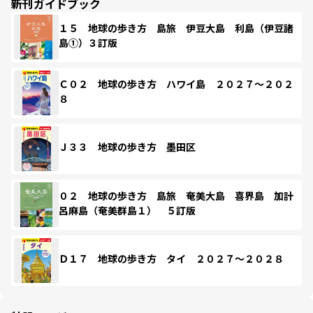
新刊ガイドブック
１５ 地球の歩き方 島旅 伊豆大島 利島（伊豆諸
島①）３訂版
Ｃ０２ 地球の歩き方 ハワイ島 ２０２７～２０２
８
Ｊ３３ 地球の歩き方 墨田区
０２ 地球の歩き方 島旅 奄美大島 喜界島 加計
呂麻島（奄美群島１） ５訂版
Ｄ１７ 地球の歩き方 タイ ２０２７～２０２８