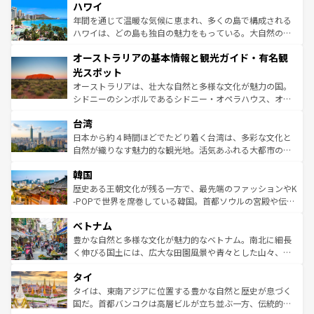
着のスイス情報は
コンテンツ一覧
を参照してほしい。
ハワイ
のような巨大都市は、観光、ショッピング、エンターテイ
ンメントが詰まった刺激的なスポットだ。一方、アメリカ
年間を通じて温暖な気候に恵まれ、多くの島で構成される
西部には大自然が広がり、グランドキャニオンやイエロー
ハワイは、どの島も独自の魅力をもっている。大自然の神
ストーン国立公園といった絶景が堪能できる。さらに、南
秘を感じたいなら、火山が生み出した壮大な景観を誇るハ
オーストラリアの基本情報と観光ガイド・有名観
部のニューオーリンズでは、音楽と美食が融合した独特の
ワイ島は見逃せない。また、定番の観光地といえばオアフ
文化が魅力。旅行者はアメリカの各地域で異なる魅力を楽
島だが、静かな自然を求めるならマウイ島やカウアイ島が
光スポット
しみながら、その多様性と豊かな歴史を感じることができ
おすすめ。エメラルドグリーンに輝く海をはじめ、豊かな
オーストラリアは、壮大な自然と多様な文化が魅力の国。
るだろう。車でのロードトリップや列車の旅も、アメリカ
文化や歴史が息づいている。「アロハスピリット」と呼ば
シドニーのシンボルであるシドニー・オペラハウス、オー
ならではの贅沢な旅のスタイルだ。 なお、新着のアメリカ
れるおもてなしの心で訪れる人々を迎えてくれるハワイの
ストラリア東海岸北部に広がる大サンゴ礁地帯グレートバ
情報は
コンテンツ一覧
を参照してほしい。
人々、おいしいローカルフードやハワイアンミュージッ
台湾
リアリーフや大陸中央部にそびえるウルル（エアーズロッ
ク、伝統的なフラダンスなど、すべてがハワイの魅力を彩
ク）、タスマニアの美しい原生林やケアンズの熱帯雨林な
日本から約４時間ほどでたどり着く台湾は、多彩な文化と
っている。訪れるたびに新しい発見と感動が待っているハ
ど、見どころがたくさん。また、カフェやワイン、オージ
自然が織りなす魅力的な観光地。活気あふれる大都市の台
ワイを、存分に味わってほしい。 なお、新着のハワイ情報
ービーフなどの食文化も豊かで、美味しいものであふれて
北やノスタルジックな町並みが人気な九份（ジォウフェ
は
コンテンツ一覧
を参照してほしい。
韓国
いる。アクティビティも充実しており、サーフィンやダイ
ン）、静ひつな山岳地帯である台湾東部など、都市の喧騒
ビング、ハイキングなど、アウトドア好きにはたまらな
と山間の静けさが共存しており、訪れる人に新しい発見と
歴史ある王朝文化が残る一方で、最先端のファッションやK
い。オーストラリアの多彩な魅力を存分に味わいつくそ
驚きをもたらしてくれる。また、奥深い台湾の食文化も魅
-POPで世界を席巻している韓国。首都ソウルの宮殿や伝統
う。 なお、新着のオーストラリア情報は
コンテンツ一覧
を
力で、夜市などの屋台グルメから高級料理、ヘルシーで美
家屋が並ぶエリアでは韓国の歴史と文化に浸ることがで
参照してほしい。
ベトナム
容にもいいと評判のスイーツなど、バラエティ豊かな料理
き、地方に足を延ばせば四季折々の自然美を楽しむことが
が味わえる。 なお、新着の台湾情報は
コンテンツ一覧
を参
できる。そして、キムチや焼肉、絶品のストリートフード
豊かな自然と多様な文化が魅力的なベトナム。南北に細長
照してほしい。
まで、さまざまな韓国料理が待っている。夜には、韓国な
く伸びる国土には、広大な田園風景や青々とした山々、世
らではのナイトライフも堪能できる。あたたかいホスピタ
界遺産に登録された壮大な自然景観が点在し、都市部では
タイ
リティに包まれながら、韓国の多彩な魅力を心ゆくまで味
急速な発展と共に伝統が息づく。ハノイの古い町並みやホ
わってみてほしい。 なお、新着の韓国情報は
コンテンツ一
ーチミン市のフランス統治時代の建物も、独特の雰囲気を
タイは、東南アジアに位置する豊かな自然と歴史が息づく
覧
を参照してほしい。
醸し出している。また、バラエティの豊かさとおいしさで
国だ。首都バンコクは高層ビルが立ち並ぶ一方、伝統的な