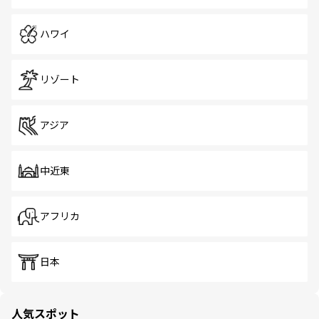
ハワイ
リゾート
アジア
中近東
アフリカ
日本
人気スポット