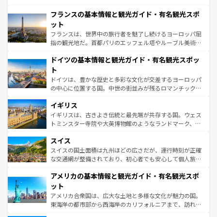
ませてくれるイタリアで、忘れられない旅をしてみよう！
と文化が詰まったヨーロッパ屈指の旅行先だ。多様な地域
なお、新着のイタリア情報は
コンテンツ一覧
を参照してほ
フランスの基本情報と観光ガイド・有名観光スポ
文化が根付くこの国では、情熱的なフラメンコ、熱気あふ
しい。
れる闘牛、そして美味しいタパスが生活の一部となってい
ット
る。首都マドリードの洗練された雰囲気や、バルセロナの
フランスは、世界中の旅行者を魅了し続けるヨーロッパ屈
アートに溢れた街角から、地方では古代ローマ遺跡や中世
指の観光地だ。首都パリのエッフェル塔やルーブル美術館
の城塞都市、穏やかなビーチリゾートまで多彩な表情を見
といった象徴的なスポットから、田舎町の古風な美しさま
せる。地方によって風土や気候が異なるスペインはその個
ドイツの基本情報と観光ガイド・有名観光スポッ
で、幅広い魅力が詰まっている。華麗な宮殿、歴史的な大
性で訪れる人を魅了する。 なお、新着のスペイン情報は
コ
聖堂、美しいビーチ、そして豊かな自然が、訪れる者を心
ト
ンテンツ一覧
を参照してほしい。
から魅了する。また、フランスは美食の国としても知ら
ドイツは、豊かな歴史と多彩な文化が交差するヨーロッパ
れ、フランス料理はユネスコ無形文化遺産にも登録されて
の中心に位置する国。中世の街並みが残るロマンチック街
いる。シャンパンの発祥地であるランス、プロヴァンスの
道から、未来を先取りするようなモダンな都市まで多様な
香り高いラベンダー畑など、多彩な楽しみ方が可能だ。さ
イギリス
顔を持つこの国は、どこを歩いても飽きることがない。ベ
らに、パリ以外の地域にも魅力が溢れており、どの街角に
ルリンの文化的活気、バイエルン州のアルプスの絶景、そ
イギリスは、古きよき伝統と最先端が共存する国。ウェス
も豊かな歴史と文化が息づいている。パリ以外の個性あふ
してライン川沿いのワイン畑といった風景は必見。ビール
トミンスター寺院や大英博物館のようなランドマーク、歴
れる地方に足を運ぶとそれぞれで全く異なる文化を体験で
とソーセージを味わいながら地元の人と過ごす楽しい時間
史ある大学都市、美しい丘陵地帯や牧歌的な風景など、エ
きるだろう。 なお、新着のフランス情報は
コンテンツ一覧
スイス
は、お酒好きな人にはぜひ体験してほしい。 なお、新着の
リアごとに異なる魅力がある。また、優雅なアフタヌーン
を参照してほしい。
ドイツ情報は
コンテンツ一覧
を参照してほしい。
ティー、ビール好きにはたまらない英国パブ、サッカー観
スイスの国土面積は九州ほどの広さだが、運行時刻が正確
戦など、本場だからこそできる体験も豊富。イギリスを旅
な交通網が整備されており、初心者でも安心して個人旅行
して楽しみつくそう。 なお、新着のイギリス情報は
コンテ
を楽しめる。日本同様に時刻表どおりの旅が可能だ。中世
アメリカの基本情報と観光ガイド・有名観光スポ
ンツ一覧
を参照してほしい。
の建物がそのまま残る町や、スイスならではのユニークな
博物館もあり、アルプス観光だけでなく町歩きも満喫する
ット
ことができる。国民の所得が高いため物価も高いが、旅行
アメリカ合衆国は、広大な土地と多様な文化が魅力の国。
者向けの交通パス提供のサービスもあり、うまく活用すれ
東海岸の都市部から西海岸のカリフォルニアまで、訪れる
ば市内交通費無料で観光を楽しむこともできる。 なお、新
場所ごとに異なる風景と体験が待っている。ニューヨーク