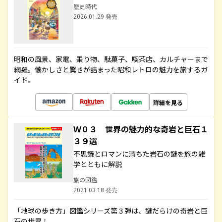
歴史時代
2026.01.29 発売
昭和の風景、家電、乗り物、駄菓子、喫茶店、カルチャーまで
網羅。懐かしさと驚きが詰まった昭和レトロの魅力を旅するガ
イド。
詳細を見る
Ｗ０３ 世界の魅力的な奇岩と巨石１
３９選
不思議とロマンに満ちた岩石の謎を旅の雑
学とともに解説
旅の図鑑
2021.03.18 発売
「地球の歩き方」図鑑シリーズ第３弾は、謎だらけの奇岩と巨
石の世界！