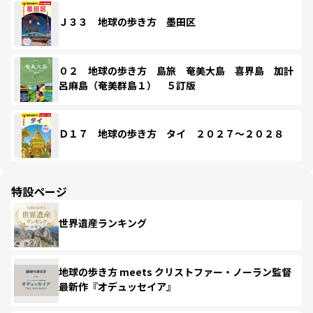
Ｊ３３ 地球の歩き方 墨田区
０２ 地球の歩き方 島旅 奄美大島 喜界島 加計
呂麻島（奄美群島１） ５訂版
Ｄ１７ 地球の歩き方 タイ ２０２７～２０２８
特設ページ
世界遺産ランキング
地球の歩き方 meets クリストファー・ノーラン監督
最新作『オデュッセイア』