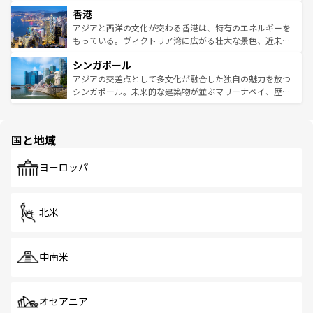
世界中の食通を魅了してやまないベトナム料理も魅力のひ
寺院や市場がいたるところに点在し、古きよき文化と現代
香港
とつ。フォーやバインミー、ベトナムコーヒーなどは、ぜ
の活気が交差している。北部ではチェンマイなどの山岳地
ひ現地で味わいたい。どの地域を訪れてもあたたかい人々
帯で自然と触れ合い、南部ではプーケットやクラビの美し
アジアと西洋の文化が交わる香港は、特有のエネルギーを
が旅行者を迎えてくれるので、きっと忘れられない旅にな
いビーチでリゾート気分を楽しむことができる。タイ料理
もっている。ヴィクトリア湾に広がる壮大な景色、近未来
るはずだ。 なお、新着のベトナム情報は
コンテンツ一覧
を
は世界的に有名で、屋台から高級レストランまで味覚を刺
的なアートスポット、そして歴史と現代が融合した町並
参照してほしい。
シンガポール
激する。気候は一年中温暖で、どの季節にも異なる楽しみ
み、どこを訪れても感動するはず。観光スポットが密集し
が待っている。親しみやすいタイの人々、仏教を中心とし
ており、効率よく見どころを回れるのも魅力。息をのむよ
アジアの交差点として多文化が融合した独自の魅力を放つ
た文化、そして多様な観光資源が、訪れる旅人を魅了し続
うな絶景から文化的な体験まで、香港を存分に楽しみ尽く
シンガポール。未来的な建築物が並ぶマリーナベイ、歴史
ける。 なお、新着のタイ情報は
コンテンツ一覧
を参照して
そう。 なお、新着の香港情報は
コンテンツ一覧
を参照して
と伝統を感じられるエスニックタウン、多数の緑豊かな公
ほしい。
ほしい。
園や自然保護区など、自然が調和した近代的な景観と文化
の多様性あふれるカラフルな町は、どこを歩いても新しい
国と地域
発見がある。さらに、治安のよさや充実した公共交通機関
も、旅行者にとっては魅力的なポイント。グルメも豊富
で、ホーカーズは地元の風情を楽しめる外せないスポット
ヨーロッパ
だ。訪れる人を飽きさせないシンガポールで、多様な魅力
を体感しよう。 なお、新着のシンガポール情報は
コンテン
ツ一覧
を参照してほしい。
北米
中南米
オセアニア