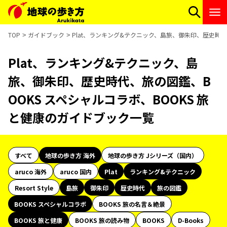
TOP
ガイドブック
Plat、ランキング&テクニック、島旅、御朱印、歴史時代
Plat、ランキング&テクニック、島
旅、御朱印、歴史時代、旅の図鑑、B
OOKS スペシャルコラボ、BOOKS 旅
と健康のガイドブック一覧
すべて
地球の歩き方 海外
地球の歩き方 Jシリーズ（国内）
aruco 海外
aruco 国内
Plat
ランキング&テクニック
Resort Style
島旅
御朱印
歴史時代
旅の図鑑
BOOKS スペシャルコラボ
BOOKS 旅の名言＆絶景
BOOKS 旅と健康
BOOKS 旅の読み物
BOOKS
D-Books