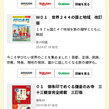
詳細を見る
Ｗ０１ 世界２４４の国と地域 改訂
版
１９７ヵ国と４７地域を旅の雑学とともに
解説
旅の図鑑
2024.07.18 発売
今こそ学びたい世界のことを集めました！首都、言語、民族、
宗教、特長、現地の挨拶、誰かに話したくなる旅の雑学も。
詳細を見る
０１ 御朱印でめぐる鎌倉のお寺 三
十三観音完全掲載 三訂版
御朱印
2019.08.07 発売