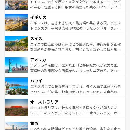
性で訪れる人を魅了する。 なお、新着のスペイン情報は
コ
聖堂、美しいビーチ、そして豊かな自然が、訪れる者を心
ドイツは、豊かな歴史と多彩な文化が交差するヨーロッパ
ンテンツ一覧
を参照してほしい。
から魅了する。また、フランスは美食の国としても知ら
の中心に位置する国。中世の街並みが残るロマンチック街
れ、フランス料理はユネスコ無形文化遺産にも登録されて
道から、未来を先取りするようなモダンな都市まで多様な
イギリス
いる。シャンパンの発祥地であるランス、プロヴァンスの
顔を持つこの国は、どこを歩いても飽きることがない。ベ
香り高いラベンダー畑など、多彩な楽しみ方が可能だ。さ
ルリンの文化的活気、バイエルン州のアルプスの絶景、そ
イギリスは、古きよき伝統と最先端が共存する国。ウェス
らに、パリ以外の地域にも魅力が溢れており、どの街角に
してライン川沿いのワイン畑といった風景は必見。ビール
トミンスター寺院や大英博物館のようなランドマーク、歴
も豊かな歴史と文化が息づいている。パリ以外の個性あふ
とソーセージを味わいながら地元の人と過ごす楽しい時間
史ある大学都市、美しい丘陵地帯や牧歌的な風景など、エ
れる地方に足を運ぶとそれぞれで全く異なる文化を体験で
スイス
は、お酒好きな人にはぜひ体験してほしい。 なお、新着の
リアごとに異なる魅力がある。また、優雅なアフタヌーン
きるだろう。 なお、新着のフランス情報は
コンテンツ一覧
ドイツ情報は
コンテンツ一覧
を参照してほしい。
ティー、ビール好きにはたまらない英国パブ、サッカー観
スイスの国土面積は九州ほどの広さだが、運行時刻が正確
を参照してほしい。
戦など、本場だからこそできる体験も豊富。イギリスを旅
な交通網が整備されており、初心者でも安心して個人旅行
して楽しみつくそう。 なお、新着のイギリス情報は
コンテ
を楽しめる。日本同様に時刻表どおりの旅が可能だ。中世
アメリカ
ンツ一覧
を参照してほしい。
の建物がそのまま残る町や、スイスならではのユニークな
博物館もあり、アルプス観光だけでなく町歩きも満喫する
アメリカ合衆国は、広大な土地と多様な文化が魅力の国。
ことができる。国民の所得が高いため物価も高いが、旅行
東海岸の都市部から西海岸のカリフォルニアまで、訪れる
者向けの交通パス提供のサービスもあり、うまく活用すれ
場所ごとに異なる風景と体験が待っている。ニューヨーク
ハワイ
ば市内交通費無料で観光を楽しむこともできる。 なお、新
のような巨大都市は、観光、ショッピング、エンターテイ
着のスイス情報は
コンテンツ一覧
を参照してほしい。
ンメントが詰まった刺激的なスポットだ。一方、アメリカ
年間を通じて温暖な気候に恵まれ、多くの島で構成される
西部には大自然が広がり、グランドキャニオンやイエロー
ハワイは、どの島も独自の魅力をもっている。大自然の神
ストーン国立公園といった絶景が堪能できる。さらに、南
秘を感じたいなら、火山が生み出した壮大な景観を誇るハ
オーストラリア
部のニューオーリンズでは、音楽と美食が融合した独特の
ワイ島は見逃せない。また、定番の観光地といえばオアフ
文化が魅力。旅行者はアメリカの各地域で異なる魅力を楽
島だが、静かな自然を求めるならマウイ島やカウアイ島が
オーストラリアは、壮大な自然と多様な文化が魅力の国。
しみながら、その多様性と豊かな歴史を感じることができ
おすすめ。エメラルドグリーンに輝く海をはじめ、豊かな
シドニーのシンボルであるシドニー・オペラハウス、オー
るだろう。車でのロードトリップや列車の旅も、アメリカ
文化や歴史が息づいている。「アロハスピリット」と呼ば
ストラリア東海岸北部に広がる大サンゴ礁地帯グレートバ
ならではの贅沢な旅のスタイルだ。 なお、新着のアメリカ
台湾
れるおもてなしの心で訪れる人々を迎えてくれるハワイの
リアリーフや大陸中央部にそびえるウルル（エアーズロッ
情報は
コンテンツ一覧
を参照してほしい。
人々、おいしいローカルフードやハワイアンミュージッ
ク）、タスマニアの美しい原生林やケアンズの熱帯雨林な
日本から約４時間ほどでたどり着く台湾は、多彩な文化と