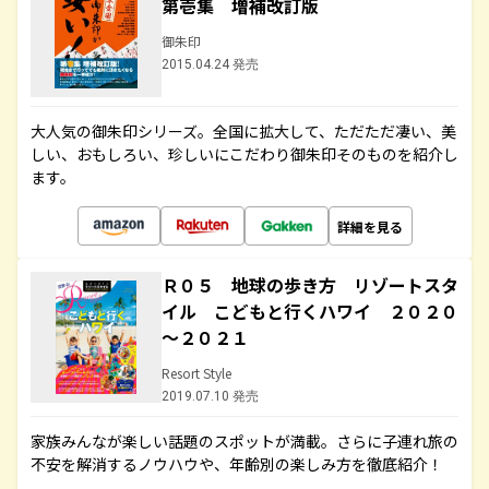
第壱集 増補改訂版
御朱印
2015.04.24 発売
大人気の御朱印シリーズ。全国に拡大して、ただただ凄い、美
しい、おもしろい、珍しいにこだわり御朱印そのものを紹介し
ます。
詳細を見る
Ｒ０５ 地球の歩き方 リゾートスタ
イル こどもと行くハワイ ２０２０
～２０２１
Resort Style
2019.07.10 発売
家族みんなが楽しい話題のスポットが満載。さらに子連れ旅の
不安を解消するノウハウや、年齢別の楽しみ方を徹底紹介！