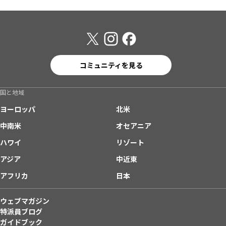
コミュニティを見る
国と地域
ヨーロッパ
北米
中南米
オセアニア
ハワイ
リゾート
アジア
中近東
アフリカ
日本
ウェブマガジン
特派員ブログ
ガイドブック