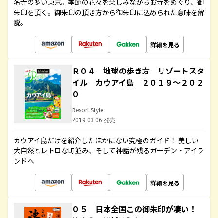
名寺の多い東京。季節の花々を楽しみながらお寺をめぐり、御
朱印を頂く。御朱印の頂き方から御朱印に込められた意味を解
説。
詳細を見る
Ｒ０４ 地球の歩き方 リゾートスタ
イル カウアイ島 ２０１９～２０２
０
Resort Style
2019.03.06 発売
カウアイ島だけを紹介したほかにない究極のガイド！ 美しい
大自然とレトロな町並み、そして神話が残るガーデン・アイラ
ンドへ
詳細を見る
０５ 日本全国この御朱印が凄い！