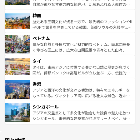
ク、伝統的なフラダンスなど、すべてがハワイの魅力を彩
ど、見どころがたくさん。また、カフェやワイン、オージ
自然が織りなす魅力的な観光地。活気あふれる大都市の台
っている。訪れるたびに新しい発見と感動が待っているハ
ービーフなどの食文化も豊かで、美味しいものであふれて
北やノスタルジックな町並みが人気な九份（ジォウフェ
ワイを、存分に味わってほしい。 なお、新着のハワイ情報
韓国
いる。アクティビティも充実しており、サーフィンやダイ
ン）、静ひつな山岳地帯である台湾東部など、都市の喧騒
は
コンテンツ一覧
を参照してほしい。
ビング、ハイキングなど、アウトドア好きにはたまらな
と山間の静けさが共存しており、訪れる人に新しい発見と
歴史ある王朝文化が残る一方で、最先端のファッションやK
い。オーストラリアの多彩な魅力を存分に味わいつくそ
驚きをもたらしてくれる。また、奥深い台湾の食文化も魅
-POPで世界を席巻している韓国。首都ソウルの宮殿や伝統
う。 なお、新着のオーストラリア情報は
コンテンツ一覧
を
力で、夜市などの屋台グルメから高級料理、ヘルシーで美
家屋が並ぶエリアでは韓国の歴史と文化に浸ることがで
参照してほしい。
ベトナム
容にもいいと評判のスイーツなど、バラエティ豊かな料理
き、地方に足を延ばせば四季折々の自然美を楽しむことが
が味わえる。 なお、新着の台湾情報は
コンテンツ一覧
を参
できる。そして、キムチや焼肉、絶品のストリートフード
豊かな自然と多様な文化が魅力的なベトナム。南北に細長
照してほしい。
まで、さまざまな韓国料理が待っている。夜には、韓国な
く伸びる国土には、広大な田園風景や青々とした山々、世
らではのナイトライフも堪能できる。あたたかいホスピタ
界遺産に登録された壮大な自然景観が点在し、都市部では
タイ
リティに包まれながら、韓国の多彩な魅力を心ゆくまで味
急速な発展と共に伝統が息づく。ハノイの古い町並みやホ
わってみてほしい。 なお、新着の韓国情報は
コンテンツ一
ーチミン市のフランス統治時代の建物も、独特の雰囲気を
タイは、東南アジアに位置する豊かな自然と歴史が息づく
覧
を参照してほしい。
醸し出している。また、バラエティの豊かさとおいしさで
国だ。首都バンコクは高層ビルが立ち並ぶ一方、伝統的な
世界中の食通を魅了してやまないベトナム料理も魅力のひ
寺院や市場がいたるところに点在し、古きよき文化と現代
香港
とつ。フォーやバインミー、ベトナムコーヒーなどは、ぜ
の活気が交差している。北部ではチェンマイなどの山岳地
ひ現地で味わいたい。どの地域を訪れてもあたたかい人々
帯で自然と触れ合い、南部ではプーケットやクラビの美し
アジアと西洋の文化が交わる香港は、特有のエネルギーを
が旅行者を迎えてくれるので、きっと忘れられない旅にな
いビーチでリゾート気分を楽しむことができる。タイ料理
もっている。ヴィクトリア湾に広がる壮大な景色、近未来
るはずだ。 なお、新着のベトナム情報は
コンテンツ一覧
を
は世界的に有名で、屋台から高級レストランまで味覚を刺
的なアートスポット、そして歴史と現代が融合した町並
参照してほしい。
シンガポール
激する。気候は一年中温暖で、どの季節にも異なる楽しみ
み、どこを訪れても感動するはず。観光スポットが密集し
が待っている。親しみやすいタイの人々、仏教を中心とし
ており、効率よく見どころを回れるのも魅力。息をのむよ
アジアの交差点として多文化が融合した独自の魅力を放つ
た文化、そして多様な観光資源が、訪れる旅人を魅了し続
うな絶景から文化的な体験まで、香港を存分に楽しみ尽く
シンガポール。未来的な建築物が並ぶマリーナベイ、歴史
ける。 なお、新着のタイ情報は
コンテンツ一覧
を参照して
そう。 なお、新着の香港情報は
コンテンツ一覧
を参照して
と伝統を感じられるエスニックタウン、多数の緑豊かな公
ほしい。
ほしい。
園や自然保護区など、自然が調和した近代的な景観と文化
の多様性あふれるカラフルな町は、どこを歩いても新しい