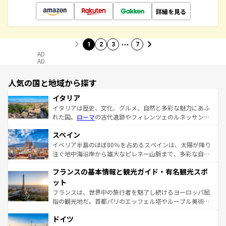
詳細を見る
…
1
2
3
7
AD
AD
人気の国と地域から探す
イタリア
イタリアは歴史、文化、グルメ、自然と多彩な魅力にあふ
れた国。
ローマ
の古代遺跡やフィレンツェのルネッサンス
美術、ヴェネツィアの運河など、歴史あるスポットはもち
スペイン
ろん、トスカーナの美しい田園風景やアマルフィ海岸の絶
景など、自然景観も見逃せない。観光の合間には、本場の
イベリア半島のほぼ80％を占めるスペインは、太陽が降り
ピザやパスタなど、絶品のイタリア料理を堪能することも
注ぐ地中海沿岸から雄大なピレネー山脈まで、多彩な自然
できる。朝目覚めてから夜眠るまで、すべての瞬間を楽し
と文化が詰まったヨーロッパ屈指の旅行先だ。多様な地域
フランスの基本情報と観光ガイド・有名観光スポ
ませてくれるイタリアで、忘れられない旅をしてみよう！
文化が根付くこの国では、情熱的なフラメンコ、熱気あふ
なお、新着のイタリア情報は
コンテンツ一覧
を参照してほ
れる闘牛、そして美味しいタパスが生活の一部となってい
ット
しい。
る。首都マドリードの洗練された雰囲気や、バルセロナの
フランスは、世界中の旅行者を魅了し続けるヨーロッパ屈
アートに溢れた街角から、地方では古代ローマ遺跡や中世
指の観光地だ。首都パリのエッフェル塔やルーブル美術館
の城塞都市、穏やかなビーチリゾートまで多彩な表情を見
といった象徴的なスポットから、田舎町の古風な美しさま
せる。地方によって風土や気候が異なるスペインはその個
ドイツ
で、幅広い魅力が詰まっている。華麗な宮殿、歴史的な大