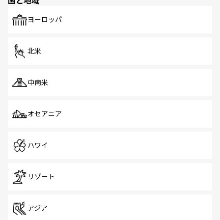
国と地域
発見がある。さらに、治安のよさや充実した公共交通機関
も、旅行者にとっては魅力的なポイント。グルメも豊富
で、ホーカーズは地元の風情を楽しめる外せないスポット
ヨーロッパ
だ。訪れる人を飽きさせないシンガポールで、多様な魅力
を体感しよう。 なお、新着のシンガポール情報は
コンテン
ツ一覧
を参照してほしい。
北米
中南米
オセアニア
ハワイ
リゾート
アジア