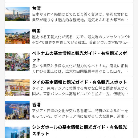
情報は
コンテンツ一覧
を参照してほしい。
れるおもてなしの心で訪れる人々を迎えてくれるハワイの
ストラリア東海岸北部に広がる大サンゴ礁地帯グレートバ
人々、おいしいローカルフードやハワイアンミュージッ
台湾
リアリーフや大陸中央部にそびえるウルル（エアーズロッ
ク、伝統的なフラダンスなど、すべてがハワイの魅力を彩
ク）、タスマニアの美しい原生林やケアンズの熱帯雨林な
日本から約４時間ほどでたどり着く台湾は、多彩な文化と
っている。訪れるたびに新しい発見と感動が待っているハ
ど、見どころがたくさん。また、カフェやワイン、オージ
自然が織りなす魅力的な観光地。活気あふれる大都市の台
ワイを、存分に味わってほしい。 なお、新着のハワイ情報
ービーフなどの食文化も豊かで、美味しいものであふれて
北やノスタルジックな町並みが人気な九份（ジォウフェ
は
コンテンツ一覧
を参照してほしい。
韓国
いる。アクティビティも充実しており、サーフィンやダイ
ン）、静ひつな山岳地帯である台湾東部など、都市の喧騒
ビング、ハイキングなど、アウトドア好きにはたまらな
と山間の静けさが共存しており、訪れる人に新しい発見と
歴史ある王朝文化が残る一方で、最先端のファッションやK
い。オーストラリアの多彩な魅力を存分に味わいつくそ
驚きをもたらしてくれる。また、奥深い台湾の食文化も魅
-POPで世界を席巻している韓国。首都ソウルの宮殿や伝統
う。 なお、新着のオーストラリア情報は
コンテンツ一覧
を
力で、夜市などの屋台グルメから高級料理、ヘルシーで美
家屋が並ぶエリアでは韓国の歴史と文化に浸ることがで
参照してほしい。
ベトナムの基本情報と観光ガイド・有名観光スポ
容にもいいと評判のスイーツなど、バラエティ豊かな料理
き、地方に足を延ばせば四季折々の自然美を楽しむことが
が味わえる。 なお、新着の台湾情報は
コンテンツ一覧
を参
できる。そして、キムチや焼肉、絶品のストリートフード
ット
照してほしい。
まで、さまざまな韓国料理が待っている。夜には、韓国な
豊かな自然と多様な文化が魅力的なベトナム。南北に細長
らではのナイトライフも堪能できる。あたたかいホスピタ
く伸びる国土には、広大な田園風景や青々とした山々、世
リティに包まれながら、韓国の多彩な魅力を心ゆくまで味
界遺産に登録された壮大な自然景観が点在し、都市部では
わってみてほしい。 なお、新着の韓国情報は
コンテンツ一
タイの基本情報と観光ガイド・有名観光スポット
急速な発展と共に伝統が息づく。ハノイの古い町並みやホ
覧
を参照してほしい。
ーチミン市のフランス統治時代の建物も、独特の雰囲気を
タイは、東南アジアに位置する豊かな自然と歴史が息づく
醸し出している。また、バラエティの豊かさとおいしさで
国だ。首都バンコクは高層ビルが立ち並ぶ一方、伝統的な
世界中の食通を魅了してやまないベトナム料理も魅力のひ
寺院や市場がいたるところに点在し、古きよき文化と現代
香港
とつ。フォーやバインミー、ベトナムコーヒーなどは、ぜ
の活気が交差している。北部ではチェンマイなどの山岳地
ひ現地で味わいたい。どの地域を訪れてもあたたかい人々
帯で自然と触れ合い、南部ではプーケットやクラビの美し
アジアと西洋の文化が交わる香港は、特有のエネルギーを
が旅行者を迎えてくれるので、きっと忘れられない旅にな
いビーチでリゾート気分を楽しむことができる。タイ料理
もっている。ヴィクトリア湾に広がる壮大な景色、近未来
るはずだ。 なお、新着のベトナム情報は
コンテンツ一覧
を
は世界的に有名で、屋台から高級レストランまで味覚を刺
的なアートスポット、そして歴史と現代が融合した町並
参照してほしい。
シンガポールの基本情報と観光ガイド・有名観光
激する。気候は一年中温暖で、どの季節にも異なる楽しみ
み、どこを訪れても感動するはず。観光スポットが密集し
が待っている。親しみやすいタイの人々、仏教を中心とし
ており、効率よく見どころを回れるのも魅力。息をのむよ
スポット
た文化、そして多様な観光資源が、訪れる旅人を魅了し続