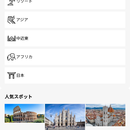
リゾート
アジア
中近東
アフリカ
日本
人気スポット