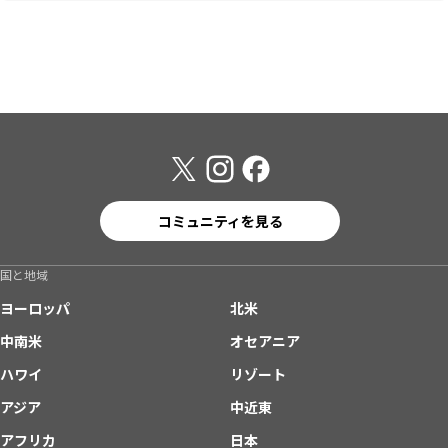
コミュニティを見る
国と地域
ヨーロッパ
北米
中南米
オセアニア
ハワイ
リゾート
アジア
中近東
アフリカ
日本