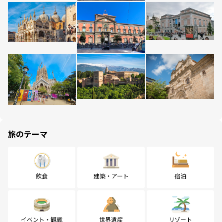
旅のテーマ
飲食
建築・アート
宿泊
イベント・観戦
世界遺産
リゾート