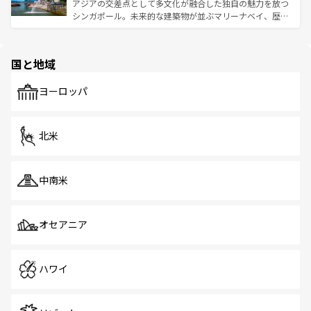
うな絶景から文化的な体験まで、香港を存分に楽しみ尽く
アジアの交差点として多文化が融合した独自の魅力を放つ
ける。 なお、新着のタイ情報は
コンテンツ一覧
を参照して
そう。 なお、新着の香港情報は
コンテンツ一覧
を参照して
シンガポール。未来的な建築物が並ぶマリーナベイ、歴史
ほしい。
ほしい。
と伝統を感じられるエスニックタウン、多数の緑豊かな公
園や自然保護区など、自然が調和した近代的な景観と文化
の多様性あふれるカラフルな町は、どこを歩いても新しい
国と地域
発見がある。さらに、治安のよさや充実した公共交通機関
も、旅行者にとっては魅力的なポイント。グルメも豊富
で、ホーカーズは地元の風情を楽しめる外せないスポット
ヨーロッパ
だ。訪れる人を飽きさせないシンガポールで、多様な魅力
を体感しよう。 なお、新着のシンガポール情報は
コンテン
ツ一覧
を参照してほしい。
北米
中南米
オセアニア
ハワイ