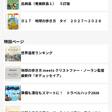
呂麻島（奄美群島１） ５訂版
Ｄ１７ 地球の歩き方 タイ ２０２７～２０２８
特設ページ
世界遺産ランキング
地球の歩き方 meets クリストファー・ノーラン監督
最新作『オデュッセイア』
準備も滞在もスマートに！ トラベルハック2026