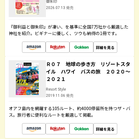
御朱印
2026.07.13 発売
『御利益と御朱印』が凄い、を基準に全国7万社から厳選した
神社を紹介。ビギナーに優しく、ツウも納得の1冊です。
詳細を見る
Ｒ０７ 地球の歩き方 リゾートスタ
イル ハワイ バスの旅 ２０２０～
２０２１
Resort Style
2019.11.06 発売
オアフ島内を網羅する105ルート、約4000停留所を持つザ・バ
ス。旅行者に便利なルートを厳選して掲載。
詳細を見る