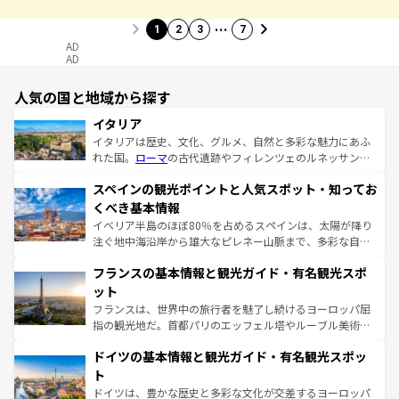
…
1
2
3
7
AD
AD
人気の国と地域から探す
イタリア
イタリアは歴史、文化、グルメ、自然と多彩な魅力にあふ
れた国。
ローマ
の古代遺跡やフィレンツェのルネッサンス
美術、ヴェネツィアの運河など、歴史あるスポットはもち
スペインの観光ポイントと人気スポット・知ってお
ろん、トスカーナの美しい田園風景やアマルフィ海岸の絶
景など、自然景観も見逃せない。観光の合間には、本場の
くべき基本情報
ピザやパスタなど、絶品のイタリア料理を堪能することも
イベリア半島のほぼ80％を占めるスペインは、太陽が降り
できる。朝目覚めてから夜眠るまで、すべての瞬間を楽し
注ぐ地中海沿岸から雄大なピレネー山脈まで、多彩な自然
ませてくれるイタリアで、忘れられない旅をしてみよう！
と文化が詰まったヨーロッパ屈指の旅行先だ。多様な地域
なお、新着のイタリア情報は
コンテンツ一覧
を参照してほ
フランスの基本情報と観光ガイド・有名観光スポ
文化が根付くこの国では、情熱的なフラメンコ、熱気あふ
しい。
れる闘牛、そして美味しいタパスが生活の一部となってい
ット
る。首都マドリードの洗練された雰囲気や、バルセロナの
フランスは、世界中の旅行者を魅了し続けるヨーロッパ屈
アートに溢れた街角から、地方では古代ローマ遺跡や中世
指の観光地だ。首都パリのエッフェル塔やルーブル美術館
の城塞都市、穏やかなビーチリゾートまで多彩な表情を見
といった象徴的なスポットから、田舎町の古風な美しさま
せる。地方によって風土や気候が異なるスペインはその個
ドイツの基本情報と観光ガイド・有名観光スポッ
で、幅広い魅力が詰まっている。華麗な宮殿、歴史的な大
性で訪れる人を魅了する。 なお、新着のスペイン情報は
コ
聖堂、美しいビーチ、そして豊かな自然が、訪れる者を心
ト
ンテンツ一覧
を参照してほしい。
から魅了する。また、フランスは美食の国としても知ら
ドイツは、豊かな歴史と多彩な文化が交差するヨーロッパ