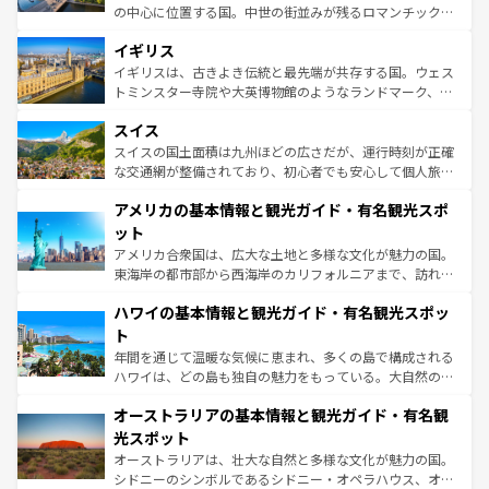
れ、フランス料理はユネスコ無形文化遺産にも登録されて
の中心に位置する国。中世の街並みが残るロマンチック街
いる。シャンパンの発祥地であるランス、プロヴァンスの
道から、未来を先取りするようなモダンな都市まで多様な
香り高いラベンダー畑など、多彩な楽しみ方が可能だ。さ
イギリス
顔を持つこの国は、どこを歩いても飽きることがない。ベ
らに、パリ以外の地域にも魅力が溢れており、どの街角に
ルリンの文化的活気、バイエルン州のアルプスの絶景、そ
イギリスは、古きよき伝統と最先端が共存する国。ウェス
も豊かな歴史と文化が息づいている。パリ以外の個性あふ
してライン川沿いのワイン畑といった風景は必見。ビール
トミンスター寺院や大英博物館のようなランドマーク、歴
れる地方に足を運ぶとそれぞれで全く異なる文化を体験で
とソーセージを味わいながら地元の人と過ごす楽しい時間
史ある大学都市、美しい丘陵地帯や牧歌的な風景など、エ
きるだろう。 なお、新着のフランス情報は
コンテンツ一覧
スイス
は、お酒好きな人にはぜひ体験してほしい。 なお、新着の
リアごとに異なる魅力がある。また、優雅なアフタヌーン
を参照してほしい。
ドイツ情報は
コンテンツ一覧
を参照してほしい。
ティー、ビール好きにはたまらない英国パブ、サッカー観
スイスの国土面積は九州ほどの広さだが、運行時刻が正確
戦など、本場だからこそできる体験も豊富。イギリスを旅
な交通網が整備されており、初心者でも安心して個人旅行
して楽しみつくそう。 なお、新着のイギリス情報は
コンテ
を楽しめる。日本同様に時刻表どおりの旅が可能だ。中世
アメリカの基本情報と観光ガイド・有名観光スポ
ンツ一覧
を参照してほしい。
の建物がそのまま残る町や、スイスならではのユニークな
博物館もあり、アルプス観光だけでなく町歩きも満喫する
ット
ことができる。国民の所得が高いため物価も高いが、旅行
アメリカ合衆国は、広大な土地と多様な文化が魅力の国。
者向けの交通パス提供のサービスもあり、うまく活用すれ
東海岸の都市部から西海岸のカリフォルニアまで、訪れる
ば市内交通費無料で観光を楽しむこともできる。 なお、新
場所ごとに異なる風景と体験が待っている。ニューヨーク
着のスイス情報は
コンテンツ一覧
を参照してほしい。
ハワイの基本情報と観光ガイド・有名観光スポッ
のような巨大都市は、観光、ショッピング、エンターテイ
ンメントが詰まった刺激的なスポットだ。一方、アメリカ
ト
西部には大自然が広がり、グランドキャニオンやイエロー
年間を通じて温暖な気候に恵まれ、多くの島で構成される
ストーン国立公園といった絶景が堪能できる。さらに、南
ハワイは、どの島も独自の魅力をもっている。大自然の神
部のニューオーリンズでは、音楽と美食が融合した独特の
秘を感じたいなら、火山が生み出した壮大な景観を誇るハ
文化が魅力。旅行者はアメリカの各地域で異なる魅力を楽
オーストラリアの基本情報と観光ガイド・有名観
ワイ島は見逃せない。また、定番の観光地といえばオアフ
しみながら、その多様性と豊かな歴史を感じることができ
島だが、静かな自然を求めるならマウイ島やカウアイ島が
光スポット
るだろう。車でのロードトリップや列車の旅も、アメリカ
おすすめ。エメラルドグリーンに輝く海をはじめ、豊かな
オーストラリアは、壮大な自然と多様な文化が魅力の国。
ならではの贅沢な旅のスタイルだ。 なお、新着のアメリカ
文化や歴史が息づいている。「アロハスピリット」と呼ば
シドニーのシンボルであるシドニー・オペラハウス、オー