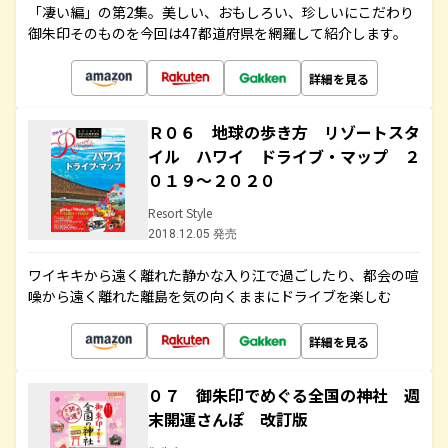
「凄い編」の第2集。美しい、おもしろい、珍しいにこだわり
御朱印そのものを今回は47都道府県を網羅して紹介します。
詳細を見る
Ｒ０６ 地球の歩き方 リゾートスタ
イル ハワイ ドライブ・マップ ２
０１９～２０２０
Resort Style
2018.12.05 発売
ワイキキから遠く離れた静かな入り江で過ごしたり、都会の喧
噪から遠く離れた離島を気の向くままにドライブを楽しむ
詳細を見る
０７ 御朱印でめぐる全国の神社 週
末開運さんぽ 改訂版