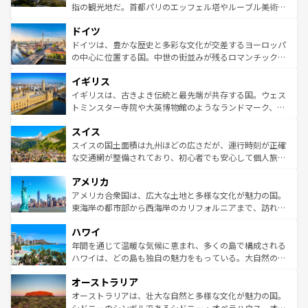
アートに溢れた街角から、地方では古代ローマ遺跡や中世
指の観光地だ。首都パリのエッフェル塔やルーブル美術館
の城塞都市、穏やかなビーチリゾートまで多彩な表情を見
といった象徴的なスポットから、田舎町の古風な美しさま
せる。地方によって風土や気候が異なるスペインはその個
ドイツ
で、幅広い魅力が詰まっている。華麗な宮殿、歴史的な大
性で訪れる人を魅了する。 なお、新着のスペイン情報は
コ
聖堂、美しいビーチ、そして豊かな自然が、訪れる者を心
ドイツは、豊かな歴史と多彩な文化が交差するヨーロッパ
ンテンツ一覧
を参照してほしい。
から魅了する。また、フランスは美食の国としても知ら
の中心に位置する国。中世の街並みが残るロマンチック街
れ、フランス料理はユネスコ無形文化遺産にも登録されて
道から、未来を先取りするようなモダンな都市まで多様な
イギリス
いる。シャンパンの発祥地であるランス、プロヴァンスの
顔を持つこの国は、どこを歩いても飽きることがない。ベ
香り高いラベンダー畑など、多彩な楽しみ方が可能だ。さ
ルリンの文化的活気、バイエルン州のアルプスの絶景、そ
イギリスは、古きよき伝統と最先端が共存する国。ウェス
らに、パリ以外の地域にも魅力が溢れており、どの街角に
してライン川沿いのワイン畑といった風景は必見。ビール
トミンスター寺院や大英博物館のようなランドマーク、歴
も豊かな歴史と文化が息づいている。パリ以外の個性あふ
とソーセージを味わいながら地元の人と過ごす楽しい時間
史ある大学都市、美しい丘陵地帯や牧歌的な風景など、エ
れる地方に足を運ぶとそれぞれで全く異なる文化を体験で
スイス
は、お酒好きな人にはぜひ体験してほしい。 なお、新着の
リアごとに異なる魅力がある。また、優雅なアフタヌーン
きるだろう。 なお、新着のフランス情報は
コンテンツ一覧
ドイツ情報は
コンテンツ一覧
を参照してほしい。
ティー、ビール好きにはたまらない英国パブ、サッカー観
スイスの国土面積は九州ほどの広さだが、運行時刻が正確
を参照してほしい。
戦など、本場だからこそできる体験も豊富。イギリスを旅
な交通網が整備されており、初心者でも安心して個人旅行
して楽しみつくそう。 なお、新着のイギリス情報は
コンテ
を楽しめる。日本同様に時刻表どおりの旅が可能だ。中世
アメリカ
ンツ一覧
を参照してほしい。
の建物がそのまま残る町や、スイスならではのユニークな
博物館もあり、アルプス観光だけでなく町歩きも満喫する
アメリカ合衆国は、広大な土地と多様な文化が魅力の国。
ことができる。国民の所得が高いため物価も高いが、旅行
東海岸の都市部から西海岸のカリフォルニアまで、訪れる
者向けの交通パス提供のサービスもあり、うまく活用すれ
場所ごとに異なる風景と体験が待っている。ニューヨーク
ハワイ
ば市内交通費無料で観光を楽しむこともできる。 なお、新
のような巨大都市は、観光、ショッピング、エンターテイ
着のスイス情報は
コンテンツ一覧
を参照してほしい。
ンメントが詰まった刺激的なスポットだ。一方、アメリカ
年間を通じて温暖な気候に恵まれ、多くの島で構成される
西部には大自然が広がり、グランドキャニオンやイエロー
ハワイは、どの島も独自の魅力をもっている。大自然の神
ストーン国立公園といった絶景が堪能できる。さらに、南
秘を感じたいなら、火山が生み出した壮大な景観を誇るハ
オーストラリア
部のニューオーリンズでは、音楽と美食が融合した独特の
ワイ島は見逃せない。また、定番の観光地といえばオアフ
文化が魅力。旅行者はアメリカの各地域で異なる魅力を楽
島だが、静かな自然を求めるならマウイ島やカウアイ島が
オーストラリアは、壮大な自然と多様な文化が魅力の国。
しみながら、その多様性と豊かな歴史を感じることができ
おすすめ。エメラルドグリーンに輝く海をはじめ、豊かな
シドニーのシンボルであるシドニー・オペラハウス、オー