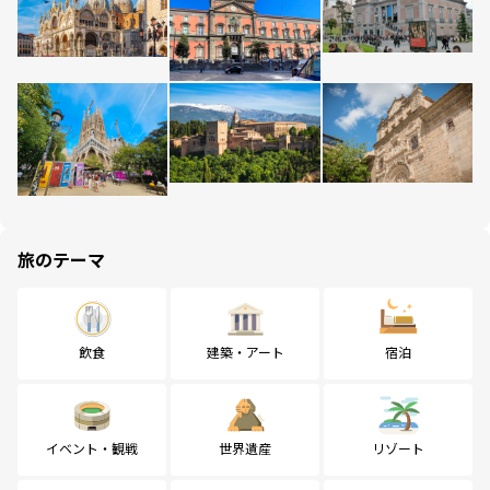
旅のテーマ
飲食
建築・アート
宿泊
イベント・観戦
世界遺産
リゾート