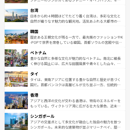
るだろう。車でのロードトリップや列車の旅も、アメリカ
文化や歴史が息づいている。「アロハスピリット」と呼ば
ストラリア東海岸北部に広がる大サンゴ礁地帯グレートバ
ならではの贅沢な旅のスタイルだ。 なお、新着のアメリカ
台湾
れるおもてなしの心で訪れる人々を迎えてくれるハワイの
リアリーフや大陸中央部にそびえるウルル（エアーズロッ
情報は
コンテンツ一覧
を参照してほしい。
人々、おいしいローカルフードやハワイアンミュージッ
ク）、タスマニアの美しい原生林やケアンズの熱帯雨林な
日本から約４時間ほどでたどり着く台湾は、多彩な文化と
ク、伝統的なフラダンスなど、すべてがハワイの魅力を彩
ど、見どころがたくさん。また、カフェやワイン、オージ
自然が織りなす魅力的な観光地。活気あふれる大都市の台
っている。訪れるたびに新しい発見と感動が待っているハ
ービーフなどの食文化も豊かで、美味しいものであふれて
北やノスタルジックな町並みが人気な九份（ジォウフェ
ワイを、存分に味わってほしい。 なお、新着のハワイ情報
韓国
いる。アクティビティも充実しており、サーフィンやダイ
ン）、静ひつな山岳地帯である台湾東部など、都市の喧騒
は
コンテンツ一覧
を参照してほしい。
ビング、ハイキングなど、アウトドア好きにはたまらな
と山間の静けさが共存しており、訪れる人に新しい発見と
歴史ある王朝文化が残る一方で、最先端のファッションやK
い。オーストラリアの多彩な魅力を存分に味わいつくそ
驚きをもたらしてくれる。また、奥深い台湾の食文化も魅
-POPで世界を席巻している韓国。首都ソウルの宮殿や伝統
う。 なお、新着のオーストラリア情報は
コンテンツ一覧
を
力で、夜市などの屋台グルメから高級料理、ヘルシーで美
家屋が並ぶエリアでは韓国の歴史と文化に浸ることがで
参照してほしい。
ベトナム
容にもいいと評判のスイーツなど、バラエティ豊かな料理
き、地方に足を延ばせば四季折々の自然美を楽しむことが
が味わえる。 なお、新着の台湾情報は
コンテンツ一覧
を参
できる。そして、キムチや焼肉、絶品のストリートフード
豊かな自然と多様な文化が魅力的なベトナム。南北に細長
照してほしい。
まで、さまざまな韓国料理が待っている。夜には、韓国な
く伸びる国土には、広大な田園風景や青々とした山々、世
らではのナイトライフも堪能できる。あたたかいホスピタ
界遺産に登録された壮大な自然景観が点在し、都市部では
タイ
リティに包まれながら、韓国の多彩な魅力を心ゆくまで味
急速な発展と共に伝統が息づく。ハノイの古い町並みやホ
わってみてほしい。 なお、新着の韓国情報は
コンテンツ一
ーチミン市のフランス統治時代の建物も、独特の雰囲気を
タイは、東南アジアに位置する豊かな自然と歴史が息づく
覧
を参照してほしい。
醸し出している。また、バラエティの豊かさとおいしさで
国だ。首都バンコクは高層ビルが立ち並ぶ一方、伝統的な
世界中の食通を魅了してやまないベトナム料理も魅力のひ
寺院や市場がいたるところに点在し、古きよき文化と現代
香港
とつ。フォーやバインミー、ベトナムコーヒーなどは、ぜ
の活気が交差している。北部ではチェンマイなどの山岳地
ひ現地で味わいたい。どの地域を訪れてもあたたかい人々
帯で自然と触れ合い、南部ではプーケットやクラビの美し
アジアと西洋の文化が交わる香港は、特有のエネルギーを
が旅行者を迎えてくれるので、きっと忘れられない旅にな
いビーチでリゾート気分を楽しむことができる。タイ料理
もっている。ヴィクトリア湾に広がる壮大な景色、近未来
るはずだ。 なお、新着のベトナム情報は
コンテンツ一覧
を
は世界的に有名で、屋台から高級レストランまで味覚を刺
的なアートスポット、そして歴史と現代が融合した町並
参照してほしい。
シンガポール
激する。気候は一年中温暖で、どの季節にも異なる楽しみ
み、どこを訪れても感動するはず。観光スポットが密集し
が待っている。親しみやすいタイの人々、仏教を中心とし
ており、効率よく見どころを回れるのも魅力。息をのむよ
アジアの交差点として多文化が融合した独自の魅力を放つ
た文化、そして多様な観光資源が、訪れる旅人を魅了し続
うな絶景から文化的な体験まで、香港を存分に楽しみ尽く
シンガポール。未来的な建築物が並ぶマリーナベイ、歴史