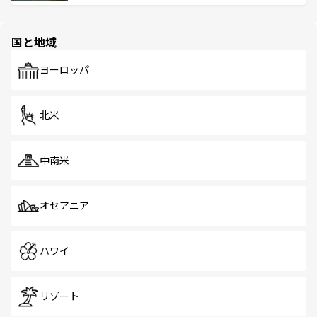
ける。 なお、新着のタイ情報は
コンテンツ一覧
を参照して
そう。 なお、新着の香港情報は
コンテンツ一覧
を参照して
と伝統を感じられるエスニックタウン、多数の緑豊かな公
ほしい。
ほしい。
園や自然保護区など、自然が調和した近代的な景観と文化
の多様性あふれるカラフルな町は、どこを歩いても新しい
国と地域
発見がある。さらに、治安のよさや充実した公共交通機関
も、旅行者にとっては魅力的なポイント。グルメも豊富
で、ホーカーズは地元の風情を楽しめる外せないスポット
ヨーロッパ
だ。訪れる人を飽きさせないシンガポールで、多様な魅力
を体感しよう。 なお、新着のシンガポール情報は
コンテン
ツ一覧
を参照してほしい。
北米
中南米
オセアニア
ハワイ
リゾート