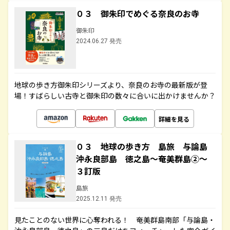
０３ 御朱印でめぐる奈良のお寺
御朱印
2024.06.27 発売
地球の歩き方御朱印シリーズより、奈良のお寺の最新版が登
場！すばらしい古寺と御朱印の数々に合いに出かけませんか？
詳細を見る
０３ 地球の歩き方 島旅 与論島
沖永良部島 徳之島～奄美群島②～
３訂版
島旅
2025.12.11 発売
見たことのない世界に心奪われる！ 奄美群島南部「与論島・