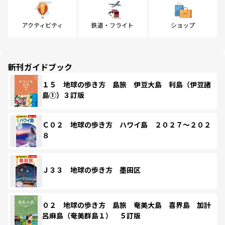
アクティビティ
鉄道・フライト
ショップ
新刊ガイドブック
１５ 地球の歩き方 島旅 伊豆大島 利島（伊豆諸
島①）３訂版
Ｃ０２ 地球の歩き方 ハワイ島 ２０２７～２０２
８
Ｊ３３ 地球の歩き方 墨田区
０２ 地球の歩き方 島旅 奄美大島 喜界島 加計
呂麻島（奄美群島１） ５訂版