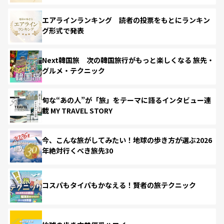
エアラインランキング 読者の投票をもとにランキン
グ形式で発表
Next韓国旅 次の韓国旅行がもっと楽しくなる 旅先・
グルメ・テクニック
旬な“あの人”が「旅」をテーマに語るインタビュー連
載 MY TRAVEL STORY
今、こんな旅がしてみたい！地球の歩き方が選ぶ2026
年絶対行くべき旅先30
コスパもタイパもかなえる！賢者の旅テクニック