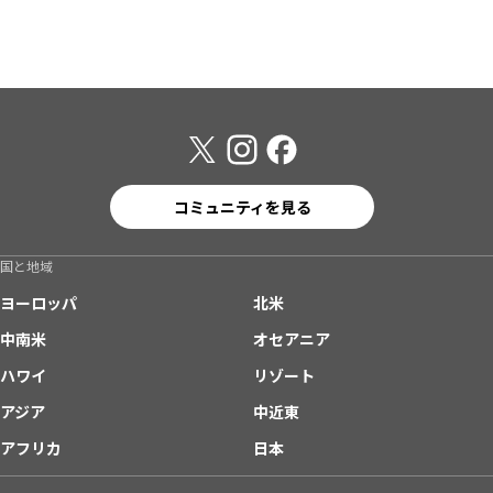
コミュニティを見る
国と地域
ヨーロッパ
北米
中南米
オセアニア
ハワイ
リゾート
アジア
中近東
アフリカ
日本