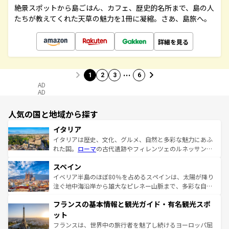
絶景スポットから島ごはん、カフェ、歴史的名所まで、島の人
たちが教えてくれた天草の魅力を1冊に凝縮。さあ、島旅へ。
詳細を見る
…
1
2
3
6
AD
AD
人気の国と地域から探す
イタリア
イタリアは歴史、文化、グルメ、自然と多彩な魅力にあふ
れた国。
ローマ
の古代遺跡やフィレンツェのルネッサンス
美術、ヴェネツィアの運河など、歴史あるスポットはもち
スペイン
ろん、トスカーナの美しい田園風景やアマルフィ海岸の絶
景など、自然景観も見逃せない。観光の合間には、本場の
イベリア半島のほぼ80％を占めるスペインは、太陽が降り
ピザやパスタなど、絶品のイタリア料理を堪能することも
注ぐ地中海沿岸から雄大なピレネー山脈まで、多彩な自然
できる。朝目覚めてから夜眠るまで、すべての瞬間を楽し
と文化が詰まったヨーロッパ屈指の旅行先だ。多様な地域
フランスの基本情報と観光ガイド・有名観光スポ
ませてくれるイタリアで、忘れられない旅をしてみよう！
文化が根付くこの国では、情熱的なフラメンコ、熱気あふ
なお、新着のイタリア情報は
コンテンツ一覧
を参照してほ
れる闘牛、そして美味しいタパスが生活の一部となってい
ット
しい。
る。首都マドリードの洗練された雰囲気や、バルセロナの
フランスは、世界中の旅行者を魅了し続けるヨーロッパ屈