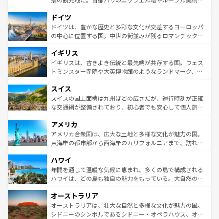
の城塞都市、穏やかなビーチリゾートまで多彩な表情を見
といった象徴的なスポットから、田舎町の古風な美しさま
せる。地方によって風土や気候が異なるスペインはその個
ドイツ
で、幅広い魅力が詰まっている。華麗な宮殿、歴史的な大
性で訪れる人を魅了する。 なお、新着のスペイン情報は
コ
聖堂、美しいビーチ、そして豊かな自然が、訪れる者を心
ドイツは、豊かな歴史と多彩な文化が交差するヨーロッパ
ンテンツ一覧
を参照してほしい。
から魅了する。また、フランスは美食の国としても知ら
の中心に位置する国。中世の街並みが残るロマンチック街
れ、フランス料理はユネスコ無形文化遺産にも登録されて
道から、未来を先取りするようなモダンな都市まで多様な
イギリス
いる。シャンパンの発祥地であるランス、プロヴァンスの
顔を持つこの国は、どこを歩いても飽きることがない。ベ
香り高いラベンダー畑など、多彩な楽しみ方が可能だ。さ
ルリンの文化的活気、バイエルン州のアルプスの絶景、そ
イギリスは、古きよき伝統と最先端が共存する国。ウェス
らに、パリ以外の地域にも魅力が溢れており、どの街角に
してライン川沿いのワイン畑といった風景は必見。ビール
トミンスター寺院や大英博物館のようなランドマーク、歴
も豊かな歴史と文化が息づいている。パリ以外の個性あふ
とソーセージを味わいながら地元の人と過ごす楽しい時間
史ある大学都市、美しい丘陵地帯や牧歌的な風景など、エ
れる地方に足を運ぶとそれぞれで全く異なる文化を体験で
スイス
は、お酒好きな人にはぜひ体験してほしい。 なお、新着の
リアごとに異なる魅力がある。また、優雅なアフタヌーン
きるだろう。 なお、新着のフランス情報は
コンテンツ一覧
ドイツ情報は
コンテンツ一覧
を参照してほしい。
ティー、ビール好きにはたまらない英国パブ、サッカー観
スイスの国土面積は九州ほどの広さだが、運行時刻が正確
を参照してほしい。
戦など、本場だからこそできる体験も豊富。イギリスを旅
な交通網が整備されており、初心者でも安心して個人旅行
して楽しみつくそう。 なお、新着のイギリス情報は
コンテ
を楽しめる。日本同様に時刻表どおりの旅が可能だ。中世
アメリカ
ンツ一覧
を参照してほしい。
の建物がそのまま残る町や、スイスならではのユニークな
博物館もあり、アルプス観光だけでなく町歩きも満喫する
アメリカ合衆国は、広大な土地と多様な文化が魅力の国。
ことができる。国民の所得が高いため物価も高いが、旅行
東海岸の都市部から西海岸のカリフォルニアまで、訪れる
者向けの交通パス提供のサービスもあり、うまく活用すれ
場所ごとに異なる風景と体験が待っている。ニューヨーク
ハワイ
ば市内交通費無料で観光を楽しむこともできる。 なお、新
のような巨大都市は、観光、ショッピング、エンターテイ
着のスイス情報は
コンテンツ一覧
を参照してほしい。
ンメントが詰まった刺激的なスポットだ。一方、アメリカ
年間を通じて温暖な気候に恵まれ、多くの島で構成される
西部には大自然が広がり、グランドキャニオンやイエロー
ハワイは、どの島も独自の魅力をもっている。大自然の神
ストーン国立公園といった絶景が堪能できる。さらに、南
秘を感じたいなら、火山が生み出した壮大な景観を誇るハ
オーストラリア
部のニューオーリンズでは、音楽と美食が融合した独特の
ワイ島は見逃せない。また、定番の観光地といえばオアフ
文化が魅力。旅行者はアメリカの各地域で異なる魅力を楽
島だが、静かな自然を求めるならマウイ島やカウアイ島が
オーストラリアは、壮大な自然と多様な文化が魅力の国。
しみながら、その多様性と豊かな歴史を感じることができ
おすすめ。エメラルドグリーンに輝く海をはじめ、豊かな
シドニーのシンボルであるシドニー・オペラハウス、オー