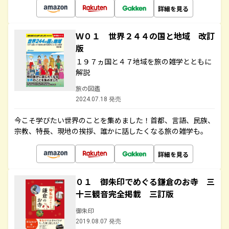
詳細を見る
Ｗ０１ 世界２４４の国と地域 改訂
版
１９７ヵ国と４７地域を旅の雑学とともに
解説
旅の図鑑
2024.07.18 発売
今こそ学びたい世界のことを集めました！首都、言語、民族、
宗教、特長、現地の挨拶、誰かに話したくなる旅の雑学も。
詳細を見る
０１ 御朱印でめぐる鎌倉のお寺 三
十三観音完全掲載 三訂版
御朱印
2019.08.07 発売