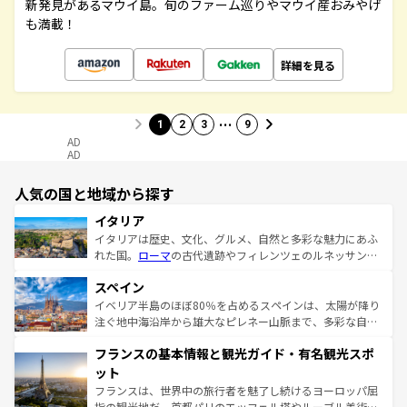
新発見があるマウイ島。旬のファーム巡りやマウイ産おみやげ
も満載！
詳細を見る
…
1
2
3
9
AD
AD
人気の国と地域から探す
イタリア
イタリアは歴史、文化、グルメ、自然と多彩な魅力にあふ
れた国。
ローマ
の古代遺跡やフィレンツェのルネッサンス
美術、ヴェネツィアの運河など、歴史あるスポットはもち
スペイン
ろん、トスカーナの美しい田園風景やアマルフィ海岸の絶
景など、自然景観も見逃せない。観光の合間には、本場の
イベリア半島のほぼ80％を占めるスペインは、太陽が降り
ピザやパスタなど、絶品のイタリア料理を堪能することも
注ぐ地中海沿岸から雄大なピレネー山脈まで、多彩な自然
できる。朝目覚めてから夜眠るまで、すべての瞬間を楽し
と文化が詰まったヨーロッパ屈指の旅行先だ。多様な地域
フランスの基本情報と観光ガイド・有名観光スポ
ませてくれるイタリアで、忘れられない旅をしてみよう！
文化が根付くこの国では、情熱的なフラメンコ、熱気あふ
なお、新着のイタリア情報は
コンテンツ一覧
を参照してほ
れる闘牛、そして美味しいタパスが生活の一部となってい
ット
しい。
る。首都マドリードの洗練された雰囲気や、バルセロナの
フランスは、世界中の旅行者を魅了し続けるヨーロッパ屈
アートに溢れた街角から、地方では古代ローマ遺跡や中世
指の観光地だ。首都パリのエッフェル塔やルーブル美術館