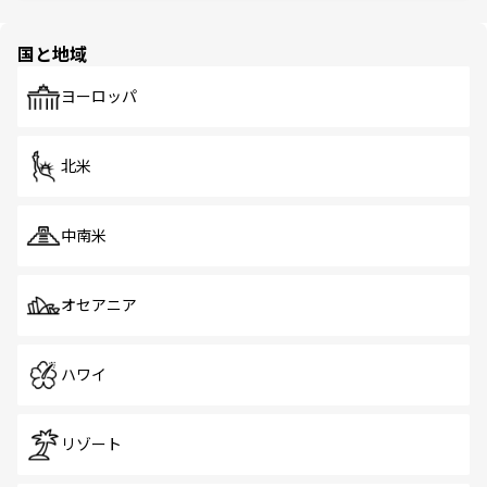
ほしい。
ほしい。
園や自然保護区など、自然が調和した近代的な景観と文化
の多様性あふれるカラフルな町は、どこを歩いても新しい
国と地域
発見がある。さらに、治安のよさや充実した公共交通機関
も、旅行者にとっては魅力的なポイント。グルメも豊富
で、ホーカーズは地元の風情を楽しめる外せないスポット
ヨーロッパ
だ。訪れる人を飽きさせないシンガポールで、多様な魅力
を体感しよう。 なお、新着のシンガポール情報は
コンテン
ツ一覧
を参照してほしい。
北米
中南米
オセアニア
ハワイ
リゾート