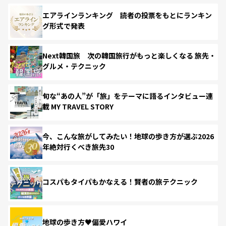
エアラインランキング 読者の投票をもとにランキン
グ形式で発表
Next韓国旅 次の韓国旅行がもっと楽しくなる 旅先・
グルメ・テクニック
旬な“あの人”が「旅」をテーマに語るインタビュー連
載 MY TRAVEL STORY
今、こんな旅がしてみたい！地球の歩き方が選ぶ2026
年絶対行くべき旅先30
コスパもタイパもかなえる！賢者の旅テクニック
地球の歩き方♥偏愛ハワイ