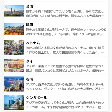
るだろう。車でのロードトリップや列車の旅も、アメリカ
文化や歴史が息づいている。「アロハスピリット」と呼ば
ストラリア東海岸北部に広がる大サンゴ礁地帯グレートバ
ならではの贅沢な旅のスタイルだ。 なお、新着のアメリカ
台湾
れるおもてなしの心で訪れる人々を迎えてくれるハワイの
リアリーフや大陸中央部にそびえるウルル（エアーズロッ
情報は
コンテンツ一覧
を参照してほしい。
人々、おいしいローカルフードやハワイアンミュージッ
ク）、タスマニアの美しい原生林やケアンズの熱帯雨林な
日本から約４時間ほどでたどり着く台湾は、多彩な文化と
ク、伝統的なフラダンスなど、すべてがハワイの魅力を彩
ど、見どころがたくさん。また、カフェやワイン、オージ
自然が織りなす魅力的な観光地。活気あふれる大都市の台
っている。訪れるたびに新しい発見と感動が待っているハ
ービーフなどの食文化も豊かで、美味しいものであふれて
北やノスタルジックな町並みが人気な九份（ジォウフェ
ワイを、存分に味わってほしい。 なお、新着のハワイ情報
韓国
いる。アクティビティも充実しており、サーフィンやダイ
ン）、静ひつな山岳地帯である台湾東部など、都市の喧騒
は
コンテンツ一覧
を参照してほしい。
ビング、ハイキングなど、アウトドア好きにはたまらな
と山間の静けさが共存しており、訪れる人に新しい発見と
歴史ある王朝文化が残る一方で、最先端のファッションやK
い。オーストラリアの多彩な魅力を存分に味わいつくそ
驚きをもたらしてくれる。また、奥深い台湾の食文化も魅
-POPで世界を席巻している韓国。首都ソウルの宮殿や伝統
う。 なお、新着のオーストラリア情報は
コンテンツ一覧
を
力で、夜市などの屋台グルメから高級料理、ヘルシーで美
家屋が並ぶエリアでは韓国の歴史と文化に浸ることがで
参照してほしい。
ベトナム
容にもいいと評判のスイーツなど、バラエティ豊かな料理
き、地方に足を延ばせば四季折々の自然美を楽しむことが
が味わえる。 なお、新着の台湾情報は
コンテンツ一覧
を参
できる。そして、キムチや焼肉、絶品のストリートフード
豊かな自然と多様な文化が魅力的なベトナム。南北に細長
照してほしい。
まで、さまざまな韓国料理が待っている。夜には、韓国な
く伸びる国土には、広大な田園風景や青々とした山々、世
らではのナイトライフも堪能できる。あたたかいホスピタ
界遺産に登録された壮大な自然景観が点在し、都市部では
タイ
リティに包まれながら、韓国の多彩な魅力を心ゆくまで味
急速な発展と共に伝統が息づく。ハノイの古い町並みやホ
わってみてほしい。 なお、新着の韓国情報は
コンテンツ一
ーチミン市のフランス統治時代の建物も、独特の雰囲気を
タイは、東南アジアに位置する豊かな自然と歴史が息づく
覧
を参照してほしい。
醸し出している。また、バラエティの豊かさとおいしさで
国だ。首都バンコクは高層ビルが立ち並ぶ一方、伝統的な
世界中の食通を魅了してやまないベトナム料理も魅力のひ
寺院や市場がいたるところに点在し、古きよき文化と現代
香港
とつ。フォーやバインミー、ベトナムコーヒーなどは、ぜ
の活気が交差している。北部ではチェンマイなどの山岳地
ひ現地で味わいたい。どの地域を訪れてもあたたかい人々
帯で自然と触れ合い、南部ではプーケットやクラビの美し
アジアと西洋の文化が交わる香港は、特有のエネルギーを
が旅行者を迎えてくれるので、きっと忘れられない旅にな
いビーチでリゾート気分を楽しむことができる。タイ料理
もっている。ヴィクトリア湾に広がる壮大な景色、近未来
るはずだ。 なお、新着のベトナム情報は
コンテンツ一覧
を
は世界的に有名で、屋台から高級レストランまで味覚を刺
的なアートスポット、そして歴史と現代が融合した町並
参照してほしい。
シンガポール
激する。気候は一年中温暖で、どの季節にも異なる楽しみ
み、どこを訪れても感動するはず。観光スポットが密集し
が待っている。親しみやすいタイの人々、仏教を中心とし
ており、効率よく見どころを回れるのも魅力。息をのむよ
アジアの交差点として多文化が融合した独自の魅力を放つ
た文化、そして多様な観光資源が、訪れる旅人を魅了し続
うな絶景から文化的な体験まで、香港を存分に楽しみ尽く
シンガポール。未来的な建築物が並ぶマリーナベイ、歴史
ける。 なお、新着のタイ情報は
コンテンツ一覧
を参照して
そう。 なお、新着の香港情報は
コンテンツ一覧
を参照して
と伝統を感じられるエスニックタウン、多数の緑豊かな公