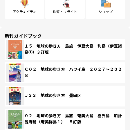
アクティビティ
鉄道・フライト
ショップ
新刊ガイドブック
１５ 地球の歩き方 島旅 伊豆大島 利島（伊豆諸
島①）３訂版
Ｃ０２ 地球の歩き方 ハワイ島 ２０２７～２０２
８
Ｊ３３ 地球の歩き方 墨田区
０２ 地球の歩き方 島旅 奄美大島 喜界島 加計
呂麻島（奄美群島１） ５訂版