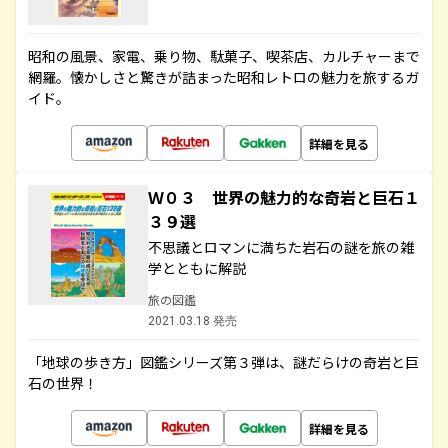
昭和の風景、家電、乗り物、駄菓子、喫茶店、カルチャーまで
網羅。懐かしさと驚きが詰まった昭和レトロの魅力を旅するガ
イド。
詳細を見る
Ｗ０３ 世界の魅力的な奇岩と巨石１
３９選
不思議とロマンに満ちた岩石の謎を旅の雑
学とともに解説
旅の図鑑
2021.03.18 発売
「地球の歩き方」図鑑シリーズ第３弾は、謎だらけの奇岩と巨
石の世界！
詳細を見る