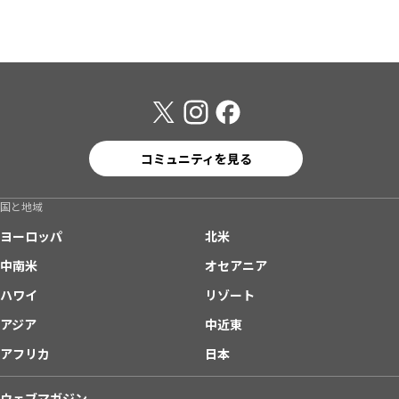
コミュニティを見る
国と地域
ヨーロッパ
北米
中南米
オセアニア
ハワイ
リゾート
アジア
中近東
アフリカ
日本
ウェブマガジン