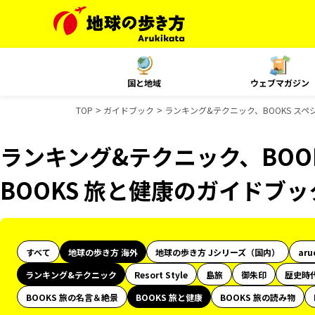
国と地域
ウェブマガジン
TOP
ガイドブック
ランキング&テクニック、BOOKS スペ
ランキング&テクニック、BOO
BOOKS 旅と健康のガイドブ
すべて
地球の歩き方 海外
地球の歩き方 Jシリーズ（国内）
aru
ランキング&テクニック
Resort Style
島旅
御朱印
歴史時
BOOKS 旅の名言＆絶景
BOOKS 旅と健康
BOOKS 旅の読み物