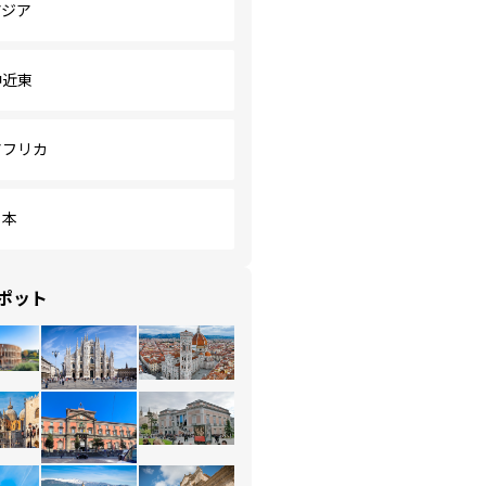
アジア
中近東
アフリカ
日本
ポット