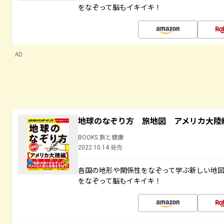
をなぞって脳もイキイキ！
AD
地球のなぞり方 旅地図 アメリカ大陸
BOOKS 旅と健康
2022.10.14 発売
各国の地形や関係性をなぞって学ぶ新しい地
をなぞって脳もイキイキ！