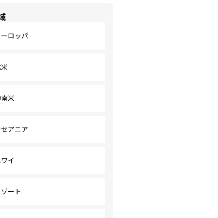
域
ヨーロッパ
北米
中南米
オセアニア
ハワイ
リゾート