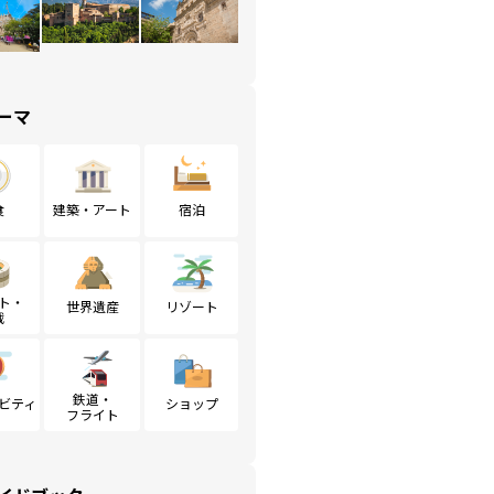
ーマ
食
建築・アート
宿泊
ト・
世界遺産
リゾート
戦
鉄道・
ビティ
ショップ
フライト