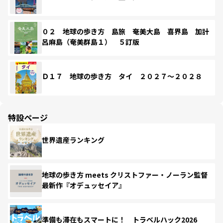
０２ 地球の歩き方 島旅 奄美大島 喜界島 加計
呂麻島（奄美群島１） ５訂版
Ｄ１７ 地球の歩き方 タイ ２０２７～２０２８
特設ページ
世界遺産ランキング
地球の歩き方 meets クリストファー・ノーラン監督
最新作『オデュッセイア』
準備も滞在もスマートに！ トラベルハック2026