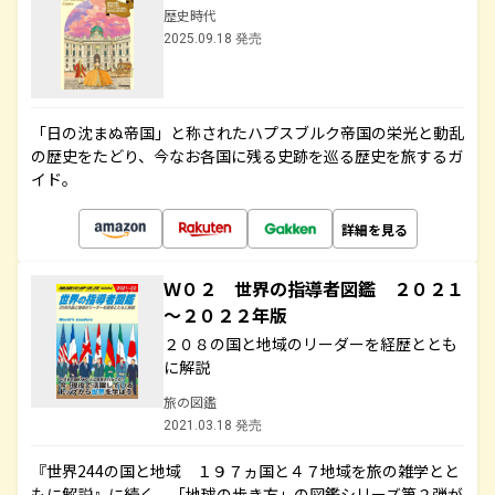
歴史時代
2025.09.18 発売
「日の沈まぬ帝国」と称されたハプスブルク帝国の栄光と動乱
の歴史をたどり、今なお各国に残る史跡を巡る歴史を旅するガ
イド。
詳細を見る
Ｗ０２ 世界の指導者図鑑 ２０２１
～２０２２年版
２０８の国と地域のリーダーを経歴ととも
に解説
旅の図鑑
2021.03.18 発売
『世界244の国と地域 １９７ヵ国と４７地域を旅の雑学とと
もに解説』に続く、「地球の歩き方」の図鑑シリーズ第２弾が