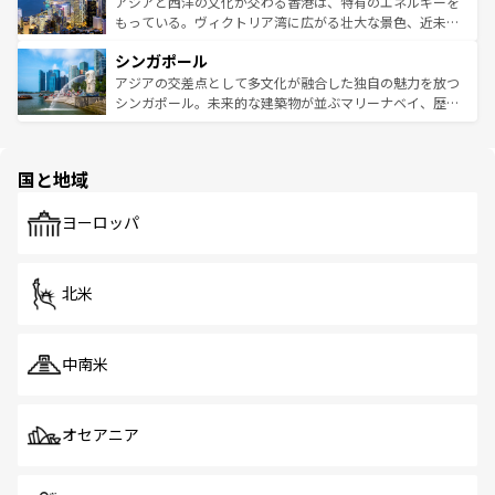
帯で自然と触れ合い、南部ではプーケットやクラビの美し
アジアと西洋の文化が交わる香港は、特有のエネルギーを
が旅行者を迎えてくれるので、きっと忘れられない旅にな
いビーチでリゾート気分を楽しむことができる。タイ料理
もっている。ヴィクトリア湾に広がる壮大な景色、近未来
るはずだ。 なお、新着のベトナム情報は
コンテンツ一覧
を
は世界的に有名で、屋台から高級レストランまで味覚を刺
的なアートスポット、そして歴史と現代が融合した町並
参照してほしい。
シンガポール
激する。気候は一年中温暖で、どの季節にも異なる楽しみ
み、どこを訪れても感動するはず。観光スポットが密集し
が待っている。親しみやすいタイの人々、仏教を中心とし
ており、効率よく見どころを回れるのも魅力。息をのむよ
アジアの交差点として多文化が融合した独自の魅力を放つ
た文化、そして多様な観光資源が、訪れる旅人を魅了し続
うな絶景から文化的な体験まで、香港を存分に楽しみ尽く
シンガポール。未来的な建築物が並ぶマリーナベイ、歴史
ける。 なお、新着のタイ情報は
コンテンツ一覧
を参照して
そう。 なお、新着の香港情報は
コンテンツ一覧
を参照して
と伝統を感じられるエスニックタウン、多数の緑豊かな公
ほしい。
ほしい。
園や自然保護区など、自然が調和した近代的な景観と文化
の多様性あふれるカラフルな町は、どこを歩いても新しい
国と地域
発見がある。さらに、治安のよさや充実した公共交通機関
も、旅行者にとっては魅力的なポイント。グルメも豊富
で、ホーカーズは地元の風情を楽しめる外せないスポット
ヨーロッパ
だ。訪れる人を飽きさせないシンガポールで、多様な魅力
を体感しよう。 なお、新着のシンガポール情報は
コンテン
ツ一覧
を参照してほしい。
北米
中南米
オセアニア