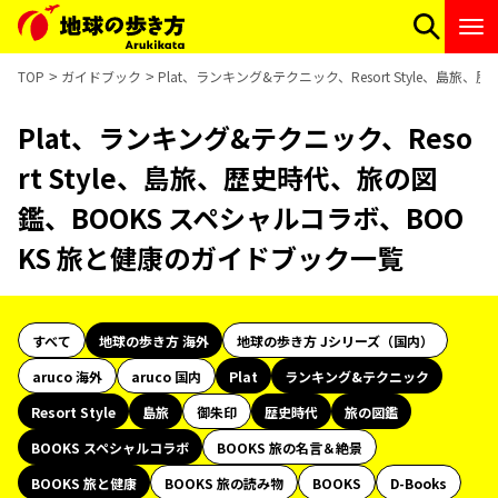
TOP
ガイドブック
Plat、ランキング&テクニック、Resort Style、島
Plat、ランキング&テクニック、Reso
rt Style、島旅、歴史時代、旅の図
鑑、BOOKS スペシャルコラボ、BOO
KS 旅と健康のガイドブック一覧
すべて
地球の歩き方 海外
地球の歩き方 Jシリーズ（国内）
aruco 海外
aruco 国内
Plat
ランキング&テクニック
Resort Style
島旅
御朱印
歴史時代
旅の図鑑
BOOKS スペシャルコラボ
BOOKS 旅の名言＆絶景
BOOKS 旅と健康
BOOKS 旅の読み物
BOOKS
D-Books