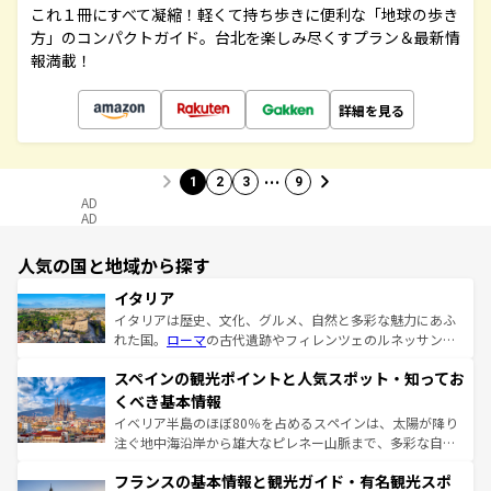
これ１冊にすべて凝縮！軽くて持ち歩きに便利な「地球の歩き
方」のコンパクトガイド。台北を楽しみ尽くすプラン＆最新情
報満載！
詳細を見る
…
1
2
3
9
AD
AD
人気の国と地域から探す
イタリア
イタリアは歴史、文化、グルメ、自然と多彩な魅力にあふ
れた国。
ローマ
の古代遺跡やフィレンツェのルネッサンス
美術、ヴェネツィアの運河など、歴史あるスポットはもち
スペインの観光ポイントと人気スポット・知ってお
ろん、トスカーナの美しい田園風景やアマルフィ海岸の絶
景など、自然景観も見逃せない。観光の合間には、本場の
くべき基本情報
ピザやパスタなど、絶品のイタリア料理を堪能することも
イベリア半島のほぼ80％を占めるスペインは、太陽が降り
できる。朝目覚めてから夜眠るまで、すべての瞬間を楽し
注ぐ地中海沿岸から雄大なピレネー山脈まで、多彩な自然
ませてくれるイタリアで、忘れられない旅をしてみよう！
と文化が詰まったヨーロッパ屈指の旅行先だ。多様な地域
なお、新着のイタリア情報は
コンテンツ一覧
を参照してほ
フランスの基本情報と観光ガイド・有名観光スポ
文化が根付くこの国では、情熱的なフラメンコ、熱気あふ