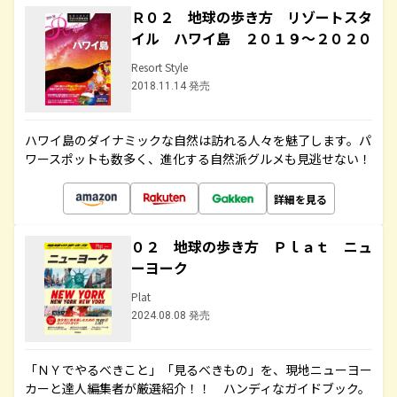
Ｒ０２ 地球の歩き方 リゾートスタ
イル ハワイ島 ２０１９～２０２０
Resort Style
2018.11.14 発売
ハワイ島のダイナミックな自然は訪れる人々を魅了します。パ
ワースポットも数多く、進化する自然派グルメも見逃せない！
詳細を見る
０２ 地球の歩き方 Ｐｌａｔ ニュ
ーヨーク
Plat
2024.08.08 発売
「ＮＹでやるべきこと」「見るべきもの」を、現地ニューヨー
カーと達人編集者が厳選紹介！！ ハンディなガイドブック。