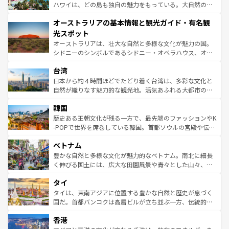
西部には大自然が広がり、グランドキャニオンやイエロー
ハワイは、どの島も独自の魅力をもっている。大自然の神
ストーン国立公園といった絶景が堪能できる。さらに、南
秘を感じたいなら、火山が生み出した壮大な景観を誇るハ
オーストラリアの基本情報と観光ガイド・有名観
部のニューオーリンズでは、音楽と美食が融合した独特の
ワイ島は見逃せない。また、定番の観光地といえばオアフ
文化が魅力。旅行者はアメリカの各地域で異なる魅力を楽
島だが、静かな自然を求めるならマウイ島やカウアイ島が
光スポット
しみながら、その多様性と豊かな歴史を感じることができ
おすすめ。エメラルドグリーンに輝く海をはじめ、豊かな
オーストラリアは、壮大な自然と多様な文化が魅力の国。
るだろう。車でのロードトリップや列車の旅も、アメリカ
文化や歴史が息づいている。「アロハスピリット」と呼ば
シドニーのシンボルであるシドニー・オペラハウス、オー
ならではの贅沢な旅のスタイルだ。 なお、新着のアメリカ
れるおもてなしの心で訪れる人々を迎えてくれるハワイの
ストラリア東海岸北部に広がる大サンゴ礁地帯グレートバ
情報は
コンテンツ一覧
を参照してほしい。
人々、おいしいローカルフードやハワイアンミュージッ
台湾
リアリーフや大陸中央部にそびえるウルル（エアーズロッ
ク、伝統的なフラダンスなど、すべてがハワイの魅力を彩
ク）、タスマニアの美しい原生林やケアンズの熱帯雨林な
日本から約４時間ほどでたどり着く台湾は、多彩な文化と
っている。訪れるたびに新しい発見と感動が待っているハ
ど、見どころがたくさん。また、カフェやワイン、オージ
自然が織りなす魅力的な観光地。活気あふれる大都市の台
ワイを、存分に味わってほしい。 なお、新着のハワイ情報
ービーフなどの食文化も豊かで、美味しいものであふれて
北やノスタルジックな町並みが人気な九份（ジォウフェ
は
コンテンツ一覧
を参照してほしい。
韓国
いる。アクティビティも充実しており、サーフィンやダイ
ン）、静ひつな山岳地帯である台湾東部など、都市の喧騒
ビング、ハイキングなど、アウトドア好きにはたまらな
と山間の静けさが共存しており、訪れる人に新しい発見と
歴史ある王朝文化が残る一方で、最先端のファッションやK
い。オーストラリアの多彩な魅力を存分に味わいつくそ
驚きをもたらしてくれる。また、奥深い台湾の食文化も魅
-POPで世界を席巻している韓国。首都ソウルの宮殿や伝統
う。 なお、新着のオーストラリア情報は
コンテンツ一覧
を
力で、夜市などの屋台グルメから高級料理、ヘルシーで美
家屋が並ぶエリアでは韓国の歴史と文化に浸ることがで
参照してほしい。
ベトナム
容にもいいと評判のスイーツなど、バラエティ豊かな料理
き、地方に足を延ばせば四季折々の自然美を楽しむことが
が味わえる。 なお、新着の台湾情報は
コンテンツ一覧
を参
できる。そして、キムチや焼肉、絶品のストリートフード
豊かな自然と多様な文化が魅力的なベトナム。南北に細長
照してほしい。
まで、さまざまな韓国料理が待っている。夜には、韓国な
く伸びる国土には、広大な田園風景や青々とした山々、世
らではのナイトライフも堪能できる。あたたかいホスピタ
界遺産に登録された壮大な自然景観が点在し、都市部では
タイ
リティに包まれながら、韓国の多彩な魅力を心ゆくまで味
急速な発展と共に伝統が息づく。ハノイの古い町並みやホ
わってみてほしい。 なお、新着の韓国情報は
コンテンツ一
ーチミン市のフランス統治時代の建物も、独特の雰囲気を
タイは、東南アジアに位置する豊かな自然と歴史が息づく
覧
を参照してほしい。
醸し出している。また、バラエティの豊かさとおいしさで
国だ。首都バンコクは高層ビルが立ち並ぶ一方、伝統的な
世界中の食通を魅了してやまないベトナム料理も魅力のひ
寺院や市場がいたるところに点在し、古きよき文化と現代
香港
とつ。フォーやバインミー、ベトナムコーヒーなどは、ぜ
の活気が交差している。北部ではチェンマイなどの山岳地
ひ現地で味わいたい。どの地域を訪れてもあたたかい人々