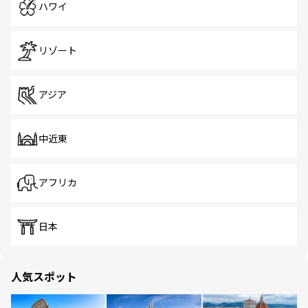
ハワイ
リゾート
アジア
中近東
アフリカ
日本
人気スポット