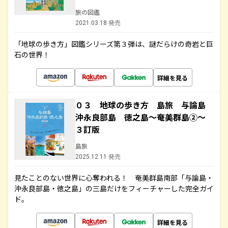
旅の図鑑
2021.03.18 発売
「地球の歩き方」図鑑シリーズ第３弾は、謎だらけの奇岩と巨
石の世界！
詳細を見る
０３ 地球の歩き方 島旅 与論島
沖永良部島 徳之島～奄美群島②～
３訂版
島旅
2025.12.11 発売
見たことのない世界に心奪われる！ 奄美群島南部「与論島・
沖永良部島・徳之島」の三島だけをフィーチャーした完全ガイ
ド。
詳細を見る