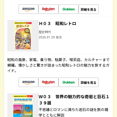
詳細を見る
Ｈ０３ 昭和レトロ
歴史時代
2026.01.29 発売
昭和の風景、家電、乗り物、駄菓子、喫茶店、カルチャーまで
網羅。懐かしさと驚きが詰まった昭和レトロの魅力を旅するガ
イド。
詳細を見る
Ｗ０３ 世界の魅力的な奇岩と巨石１
３９選
不思議とロマンに満ちた岩石の謎を旅の雑
学とともに解説