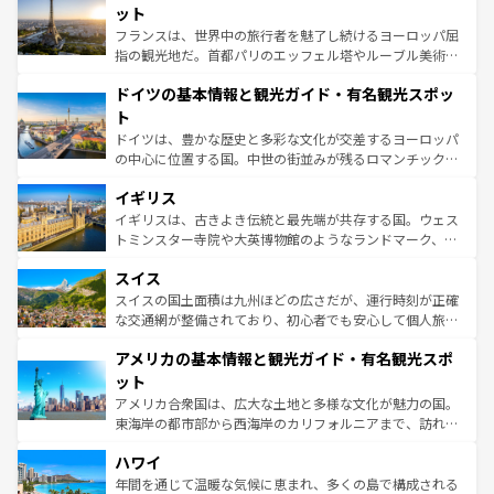
しい。
れる闘牛、そして美味しいタパスが生活の一部となってい
ット
る。首都マドリードの洗練された雰囲気や、バルセロナの
フランスは、世界中の旅行者を魅了し続けるヨーロッパ屈
アートに溢れた街角から、地方では古代ローマ遺跡や中世
指の観光地だ。首都パリのエッフェル塔やルーブル美術館
の城塞都市、穏やかなビーチリゾートまで多彩な表情を見
といった象徴的なスポットから、田舎町の古風な美しさま
せる。地方によって風土や気候が異なるスペインはその個
ドイツの基本情報と観光ガイド・有名観光スポッ
で、幅広い魅力が詰まっている。華麗な宮殿、歴史的な大
性で訪れる人を魅了する。 なお、新着のスペイン情報は
コ
聖堂、美しいビーチ、そして豊かな自然が、訪れる者を心
ト
ンテンツ一覧
を参照してほしい。
から魅了する。また、フランスは美食の国としても知ら
ドイツは、豊かな歴史と多彩な文化が交差するヨーロッパ
れ、フランス料理はユネスコ無形文化遺産にも登録されて
の中心に位置する国。中世の街並みが残るロマンチック街
いる。シャンパンの発祥地であるランス、プロヴァンスの
道から、未来を先取りするようなモダンな都市まで多様な
香り高いラベンダー畑など、多彩な楽しみ方が可能だ。さ
イギリス
顔を持つこの国は、どこを歩いても飽きることがない。ベ
らに、パリ以外の地域にも魅力が溢れており、どの街角に
ルリンの文化的活気、バイエルン州のアルプスの絶景、そ
イギリスは、古きよき伝統と最先端が共存する国。ウェス
も豊かな歴史と文化が息づいている。パリ以外の個性あふ
してライン川沿いのワイン畑といった風景は必見。ビール
トミンスター寺院や大英博物館のようなランドマーク、歴
れる地方に足を運ぶとそれぞれで全く異なる文化を体験で
とソーセージを味わいながら地元の人と過ごす楽しい時間
史ある大学都市、美しい丘陵地帯や牧歌的な風景など、エ
きるだろう。 なお、新着のフランス情報は
コンテンツ一覧
スイス
は、お酒好きな人にはぜひ体験してほしい。 なお、新着の
リアごとに異なる魅力がある。また、優雅なアフタヌーン
を参照してほしい。
ドイツ情報は
コンテンツ一覧
を参照してほしい。
ティー、ビール好きにはたまらない英国パブ、サッカー観
スイスの国土面積は九州ほどの広さだが、運行時刻が正確
戦など、本場だからこそできる体験も豊富。イギリスを旅
な交通網が整備されており、初心者でも安心して個人旅行
して楽しみつくそう。 なお、新着のイギリス情報は
コンテ
を楽しめる。日本同様に時刻表どおりの旅が可能だ。中世
アメリカの基本情報と観光ガイド・有名観光スポ
ンツ一覧
を参照してほしい。
の建物がそのまま残る町や、スイスならではのユニークな
博物館もあり、アルプス観光だけでなく町歩きも満喫する
ット
ことができる。国民の所得が高いため物価も高いが、旅行
アメリカ合衆国は、広大な土地と多様な文化が魅力の国。
者向けの交通パス提供のサービスもあり、うまく活用すれ
東海岸の都市部から西海岸のカリフォルニアまで、訪れる
ば市内交通費無料で観光を楽しむこともできる。 なお、新
場所ごとに異なる風景と体験が待っている。ニューヨーク
着のスイス情報は
コンテンツ一覧
を参照してほしい。
ハワイ
のような巨大都市は、観光、ショッピング、エンターテイ
ンメントが詰まった刺激的なスポットだ。一方、アメリカ
年間を通じて温暖な気候に恵まれ、多くの島で構成される