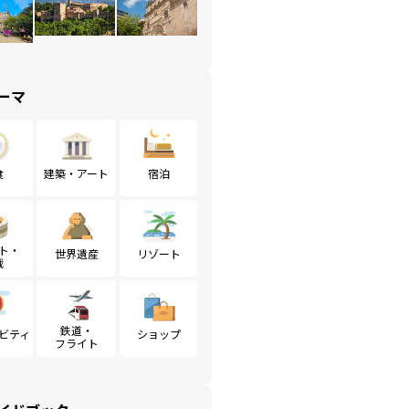
ーマ
食
建築・アート
宿泊
ト・
世界遺産
リゾート
戦
鉄道・
ビティ
ショップ
フライト