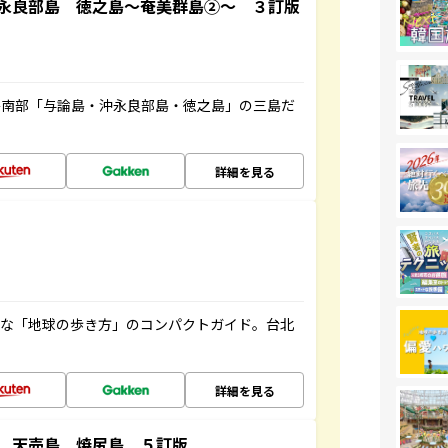
永良部島 徳之島～奄美群島②～ ３訂版
島南部「与論島・沖永良部島・徳之島」の三島だ
詳細を見る
利な「地球の歩き方」のコンパクトガイド。台北
詳細を見る
 天売島 焼尻島 ５訂版