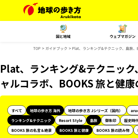
国と地域
ウェブマガジン
TOP
ガイドブック
Plat、ランキング&テクニック、島旅、
Plat、ランキング&テクニック
ャルコラボ、BOOKS 旅と健
すべて
地球の歩き方 海外
地球の歩き方 Jシリーズ（国内）
aru
ランキング&テクニック
Resort Style
島旅
御朱印
歴史時
BOOKS 旅の名言＆絶景
BOOKS 旅と健康
BOOKS 旅の読み物