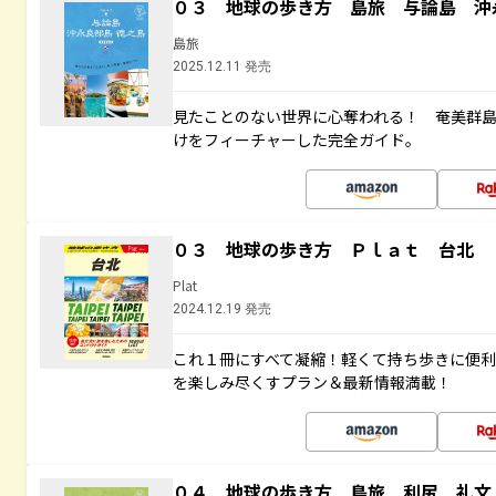
０３ 地球の歩き方 島旅 与論島 沖
島旅
2025.12.11 発売
見たことのない世界に心奪われる！ 奄美群
けをフィーチャーした完全ガイド。
０３ 地球の歩き方 Ｐｌａｔ 台北
Plat
2024.12.19 発売
これ１冊にすべて凝縮！軽くて持ち歩きに便
を楽しみ尽くすプラン＆最新情報満載！
０４ 地球の歩き方 島旅 利尻 礼文