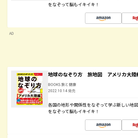
をなぞって脳もイキイキ！
AD
地球のなぞり方 旅地図 アメリカ大陸
BOOKS 旅と健康
2022.10.14 発売
各国の地形や関係性をなぞって学ぶ新しい地
をなぞって脳もイキイキ！