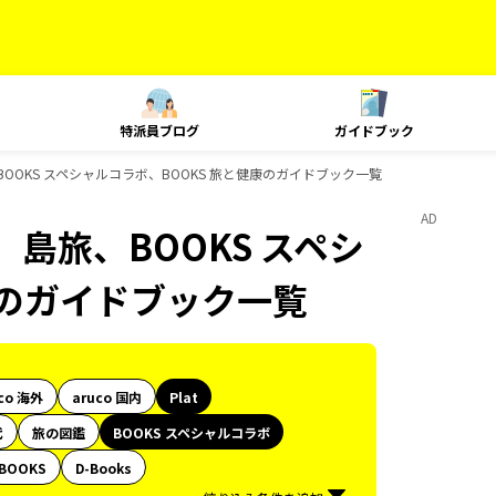
特派員ブログ
ガイドブック
BOOKS スペシャルコラボ、BOOKS 旅と健康のガイドブック一覧
AD
、島旅、BOOKS スペシ
康のガイドブック一覧
co 海外
aruco 国内
Plat
代
旅の図鑑
BOOKS スペシャルコラボ
BOOKS
D-Books