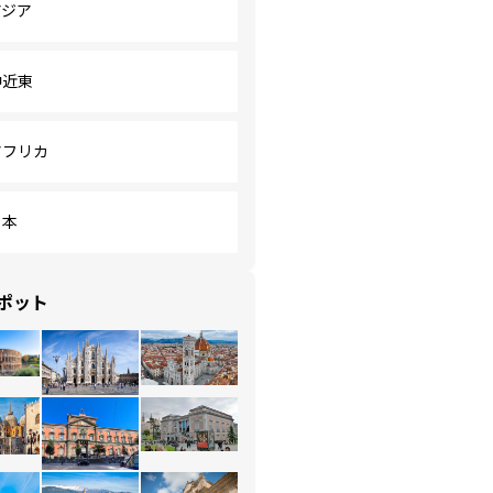
アジア
中近東
アフリカ
日本
ポット