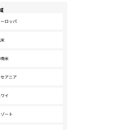
域
ヨーロッパ
北米
中南米
オセアニア
ハワイ
リゾート