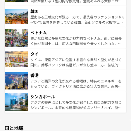
ク、伝統的なフラダンスなど、すべてがハワイの魅力を彩
ど、見どころがたくさん。また、カフェやワイン、オージ
自然が織りなす魅力的な観光地。活気あふれる大都市の台
っている。訪れるたびに新しい発見と感動が待っているハ
ービーフなどの食文化も豊かで、美味しいものであふれて
北やノスタルジックな町並みが人気な九份（ジォウフェ
ワイを、存分に味わってほしい。 なお、新着のハワイ情報
韓国
いる。アクティビティも充実しており、サーフィンやダイ
ン）、静ひつな山岳地帯である台湾東部など、都市の喧騒
は
コンテンツ一覧
を参照してほしい。
ビング、ハイキングなど、アウトドア好きにはたまらな
と山間の静けさが共存しており、訪れる人に新しい発見と
歴史ある王朝文化が残る一方で、最先端のファッションやK
い。オーストラリアの多彩な魅力を存分に味わいつくそ
驚きをもたらしてくれる。また、奥深い台湾の食文化も魅
-POPで世界を席巻している韓国。首都ソウルの宮殿や伝統
う。 なお、新着のオーストラリア情報は
コンテンツ一覧
を
力で、夜市などの屋台グルメから高級料理、ヘルシーで美
家屋が並ぶエリアでは韓国の歴史と文化に浸ることがで
参照してほしい。
ベトナム
容にもいいと評判のスイーツなど、バラエティ豊かな料理
き、地方に足を延ばせば四季折々の自然美を楽しむことが
が味わえる。 なお、新着の台湾情報は
コンテンツ一覧
を参
できる。そして、キムチや焼肉、絶品のストリートフード
豊かな自然と多様な文化が魅力的なベトナム。南北に細長
照してほしい。
まで、さまざまな韓国料理が待っている。夜には、韓国な
く伸びる国土には、広大な田園風景や青々とした山々、世
らではのナイトライフも堪能できる。あたたかいホスピタ
界遺産に登録された壮大な自然景観が点在し、都市部では
タイ
リティに包まれながら、韓国の多彩な魅力を心ゆくまで味
急速な発展と共に伝統が息づく。ハノイの古い町並みやホ
わってみてほしい。 なお、新着の韓国情報は
コンテンツ一
ーチミン市のフランス統治時代の建物も、独特の雰囲気を
タイは、東南アジアに位置する豊かな自然と歴史が息づく
覧
を参照してほしい。
醸し出している。また、バラエティの豊かさとおいしさで
国だ。首都バンコクは高層ビルが立ち並ぶ一方、伝統的な
世界中の食通を魅了してやまないベトナム料理も魅力のひ
寺院や市場がいたるところに点在し、古きよき文化と現代
香港
とつ。フォーやバインミー、ベトナムコーヒーなどは、ぜ
の活気が交差している。北部ではチェンマイなどの山岳地
ひ現地で味わいたい。どの地域を訪れてもあたたかい人々
帯で自然と触れ合い、南部ではプーケットやクラビの美し
アジアと西洋の文化が交わる香港は、特有のエネルギーを
が旅行者を迎えてくれるので、きっと忘れられない旅にな
いビーチでリゾート気分を楽しむことができる。タイ料理
もっている。ヴィクトリア湾に広がる壮大な景色、近未来
るはずだ。 なお、新着のベトナム情報は
コンテンツ一覧
を
は世界的に有名で、屋台から高級レストランまで味覚を刺
的なアートスポット、そして歴史と現代が融合した町並
参照してほしい。
シンガポール
激する。気候は一年中温暖で、どの季節にも異なる楽しみ
み、どこを訪れても感動するはず。観光スポットが密集し
が待っている。親しみやすいタイの人々、仏教を中心とし
ており、効率よく見どころを回れるのも魅力。息をのむよ
アジアの交差点として多文化が融合した独自の魅力を放つ
た文化、そして多様な観光資源が、訪れる旅人を魅了し続
うな絶景から文化的な体験まで、香港を存分に楽しみ尽く
シンガポール。未来的な建築物が並ぶマリーナベイ、歴史
ける。 なお、新着のタイ情報は
コンテンツ一覧
を参照して
そう。 なお、新着の香港情報は
コンテンツ一覧
を参照して
と伝統を感じられるエスニックタウン、多数の緑豊かな公
ほしい。
ほしい。
園や自然保護区など、自然が調和した近代的な景観と文化
の多様性あふれるカラフルな町は、どこを歩いても新しい
国と地域
発見がある。さらに、治安のよさや充実した公共交通機関