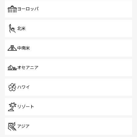
も、旅行者にとっては魅力的なポイント。グルメも豊富
で、ホーカーズは地元の風情を楽しめる外せないスポット
ヨーロッパ
だ。訪れる人を飽きさせないシンガポールで、多様な魅力
を体感しよう。 なお、新着のシンガポール情報は
コンテン
ツ一覧
を参照してほしい。
北米
中南米
オセアニア
ハワイ
リゾート
アジア