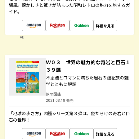
網羅。懐かしさと驚きが詰まった昭和レトロの魅力を旅するガ
イド。
詳細を見る
AD
Ｗ０３ 世界の魅力的な奇岩と巨石１
３９選
不思議とロマンに満ちた岩石の謎を旅の雑
学とともに解説
旅の図鑑
2021.03.18 発売
「地球の歩き方」図鑑シリーズ第３弾は、謎だらけの奇岩と巨
石の世界！
詳細を見る