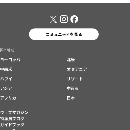
コミュニティを見る
国と地域
ヨーロッパ
北米
中南米
オセアニア
ハワイ
リゾート
アジア
中近東
アフリカ
日本
ウェブマガジン
特派員ブログ
ガイドブック