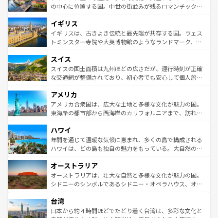
ンテンツ一覧
を参照してほしい。
から魅了する。また、フランスは美食の国としても知ら
の中心に位置する国。中世の街並みが残るロマンチック街
れ、フランス料理はユネスコ無形文化遺産にも登録されて
道から、未来を先取りするようなモダンな都市まで多様な
イギリス
いる。シャンパンの発祥地であるランス、プロヴァンスの
顔を持つこの国は、どこを歩いても飽きることがない。ベ
香り高いラベンダー畑など、多彩な楽しみ方が可能だ。さ
ルリンの文化的活気、バイエルン州のアルプスの絶景、そ
イギリスは、古きよき伝統と最先端が共存する国。ウェス
らに、パリ以外の地域にも魅力が溢れており、どの街角に
してライン川沿いのワイン畑といった風景は必見。ビール
トミンスター寺院や大英博物館のようなランドマーク、歴
も豊かな歴史と文化が息づいている。パリ以外の個性あふ
とソーセージを味わいながら地元の人と過ごす楽しい時間
史ある大学都市、美しい丘陵地帯や牧歌的な風景など、エ
れる地方に足を運ぶとそれぞれで全く異なる文化を体験で
スイス
は、お酒好きな人にはぜひ体験してほしい。 なお、新着の
リアごとに異なる魅力がある。また、優雅なアフタヌーン
きるだろう。 なお、新着のフランス情報は
コンテンツ一覧
ドイツ情報は
コンテンツ一覧
を参照してほしい。
ティー、ビール好きにはたまらない英国パブ、サッカー観
スイスの国土面積は九州ほどの広さだが、運行時刻が正確
を参照してほしい。
戦など、本場だからこそできる体験も豊富。イギリスを旅
な交通網が整備されており、初心者でも安心して個人旅行
して楽しみつくそう。 なお、新着のイギリス情報は
コンテ
を楽しめる。日本同様に時刻表どおりの旅が可能だ。中世
アメリカ
ンツ一覧
を参照してほしい。
の建物がそのまま残る町や、スイスならではのユニークな
博物館もあり、アルプス観光だけでなく町歩きも満喫する
アメリカ合衆国は、広大な土地と多様な文化が魅力の国。
ことができる。国民の所得が高いため物価も高いが、旅行
東海岸の都市部から西海岸のカリフォルニアまで、訪れる
者向けの交通パス提供のサービスもあり、うまく活用すれ
場所ごとに異なる風景と体験が待っている。ニューヨーク
ハワイ
ば市内交通費無料で観光を楽しむこともできる。 なお、新
のような巨大都市は、観光、ショッピング、エンターテイ
着のスイス情報は
コンテンツ一覧
を参照してほしい。
ンメントが詰まった刺激的なスポットだ。一方、アメリカ
年間を通じて温暖な気候に恵まれ、多くの島で構成される
西部には大自然が広がり、グランドキャニオンやイエロー
ハワイは、どの島も独自の魅力をもっている。大自然の神
ストーン国立公園といった絶景が堪能できる。さらに、南
秘を感じたいなら、火山が生み出した壮大な景観を誇るハ
オーストラリア
部のニューオーリンズでは、音楽と美食が融合した独特の
ワイ島は見逃せない。また、定番の観光地といえばオアフ
文化が魅力。旅行者はアメリカの各地域で異なる魅力を楽
島だが、静かな自然を求めるならマウイ島やカウアイ島が
オーストラリアは、壮大な自然と多様な文化が魅力の国。
しみながら、その多様性と豊かな歴史を感じることができ
おすすめ。エメラルドグリーンに輝く海をはじめ、豊かな
シドニーのシンボルであるシドニー・オペラハウス、オー
るだろう。車でのロードトリップや列車の旅も、アメリカ
文化や歴史が息づいている。「アロハスピリット」と呼ば
ストラリア東海岸北部に広がる大サンゴ礁地帯グレートバ
ならではの贅沢な旅のスタイルだ。 なお、新着のアメリカ
台湾
れるおもてなしの心で訪れる人々を迎えてくれるハワイの
リアリーフや大陸中央部にそびえるウルル（エアーズロッ
情報は
コンテンツ一覧
を参照してほしい。
人々、おいしいローカルフードやハワイアンミュージッ
ク）、タスマニアの美しい原生林やケアンズの熱帯雨林な
日本から約４時間ほどでたどり着く台湾は、多彩な文化と