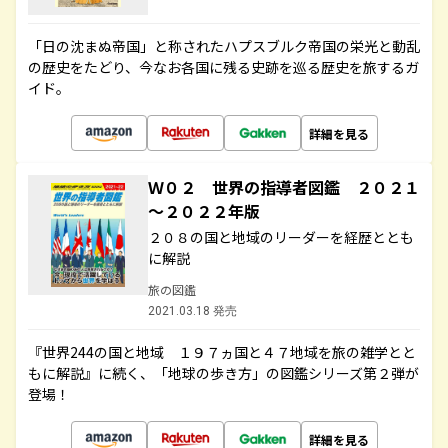
「日の沈まぬ帝国」と称されたハプスブルク帝国の栄光と動乱
の歴史をたどり、今なお各国に残る史跡を巡る歴史を旅するガ
イド。
詳細を見る
Ｗ０２ 世界の指導者図鑑 ２０２１
～２０２２年版
２０８の国と地域のリーダーを経歴ととも
に解説
旅の図鑑
2021.03.18 発売
『世界244の国と地域 １９７ヵ国と４７地域を旅の雑学とと
もに解説』に続く、「地球の歩き方」の図鑑シリーズ第２弾が
登場！
詳細を見る