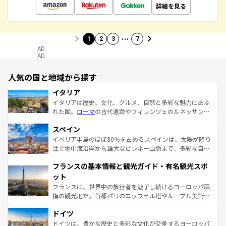
詳細を見る
…
1
2
3
7
AD
AD
人気の国と地域から探す
イタリア
イタリアは歴史、文化、グルメ、自然と多彩な魅力にあふ
れた国。
ローマ
の古代遺跡やフィレンツェのルネッサンス
美術、ヴェネツィアの運河など、歴史あるスポットはもち
スペイン
ろん、トスカーナの美しい田園風景やアマルフィ海岸の絶
景など、自然景観も見逃せない。観光の合間には、本場の
イベリア半島のほぼ80％を占めるスペインは、太陽が降り
ピザやパスタなど、絶品のイタリア料理を堪能することも
注ぐ地中海沿岸から雄大なピレネー山脈まで、多彩な自然
できる。朝目覚めてから夜眠るまで、すべての瞬間を楽し
と文化が詰まったヨーロッパ屈指の旅行先だ。多様な地域
フランスの基本情報と観光ガイド・有名観光スポ
ませてくれるイタリアで、忘れられない旅をしてみよう！
文化が根付くこの国では、情熱的なフラメンコ、熱気あふ
なお、新着のイタリア情報は
コンテンツ一覧
を参照してほ
れる闘牛、そして美味しいタパスが生活の一部となってい
ット
しい。
る。首都マドリードの洗練された雰囲気や、バルセロナの
フランスは、世界中の旅行者を魅了し続けるヨーロッパ屈
アートに溢れた街角から、地方では古代ローマ遺跡や中世
指の観光地だ。首都パリのエッフェル塔やルーブル美術館
の城塞都市、穏やかなビーチリゾートまで多彩な表情を見
といった象徴的なスポットから、田舎町の古風な美しさま
せる。地方によって風土や気候が異なるスペインはその個
ドイツ
で、幅広い魅力が詰まっている。華麗な宮殿、歴史的な大
性で訪れる人を魅了する。 なお、新着のスペイン情報は
コ
聖堂、美しいビーチ、そして豊かな自然が、訪れる者を心
ドイツは、豊かな歴史と多彩な文化が交差するヨーロッパ