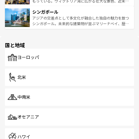
が旅行者を迎えてくれるので、きっと忘れられない旅にな
いビーチでリゾート気分を楽しむことができる。タイ料理
もっている。ヴィクトリア湾に広がる壮大な景色、近未来
るはずだ。 なお、新着のベトナム情報は
コンテンツ一覧
を
は世界的に有名で、屋台から高級レストランまで味覚を刺
的なアートスポット、そして歴史と現代が融合した町並
参照してほしい。
シンガポール
激する。気候は一年中温暖で、どの季節にも異なる楽しみ
み、どこを訪れても感動するはず。観光スポットが密集し
が待っている。親しみやすいタイの人々、仏教を中心とし
ており、効率よく見どころを回れるのも魅力。息をのむよ
アジアの交差点として多文化が融合した独自の魅力を放つ
た文化、そして多様な観光資源が、訪れる旅人を魅了し続
うな絶景から文化的な体験まで、香港を存分に楽しみ尽く
シンガポール。未来的な建築物が並ぶマリーナベイ、歴史
ける。 なお、新着のタイ情報は
コンテンツ一覧
を参照して
そう。 なお、新着の香港情報は
コンテンツ一覧
を参照して
と伝統を感じられるエスニックタウン、多数の緑豊かな公
ほしい。
ほしい。
園や自然保護区など、自然が調和した近代的な景観と文化
の多様性あふれるカラフルな町は、どこを歩いても新しい
国と地域
発見がある。さらに、治安のよさや充実した公共交通機関
も、旅行者にとっては魅力的なポイント。グルメも豊富
で、ホーカーズは地元の風情を楽しめる外せないスポット
ヨーロッパ
だ。訪れる人を飽きさせないシンガポールで、多様な魅力
を体感しよう。 なお、新着のシンガポール情報は
コンテン
ツ一覧
を参照してほしい。
北米
中南米
オセアニア
ハワイ