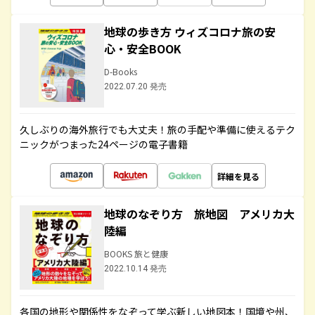
地球の歩き方 ウィズコロナ旅の安
心・安全BOOK
D-Books
2022.07.20 発売
久しぶりの海外旅行でも大丈夫！旅の手配や準備に使えるテク
ニックがつまった24ページの電子書籍
詳細を見る
地球のなぞり方 旅地図 アメリカ大
陸編
BOOKS 旅と健康
2022.10.14 発売
各国の地形や関係性をなぞって学ぶ新しい地図本！国境や州、