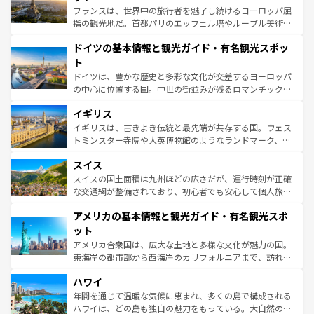
る。首都マドリードの洗練された雰囲気や、バルセロナの
フランスは、世界中の旅行者を魅了し続けるヨーロッパ屈
アートに溢れた街角から、地方では古代ローマ遺跡や中世
指の観光地だ。首都パリのエッフェル塔やルーブル美術館
の城塞都市、穏やかなビーチリゾートまで多彩な表情を見
といった象徴的なスポットから、田舎町の古風な美しさま
せる。地方によって風土や気候が異なるスペインはその個
ドイツの基本情報と観光ガイド・有名観光スポッ
で、幅広い魅力が詰まっている。華麗な宮殿、歴史的な大
性で訪れる人を魅了する。 なお、新着のスペイン情報は
コ
聖堂、美しいビーチ、そして豊かな自然が、訪れる者を心
ト
ンテンツ一覧
を参照してほしい。
から魅了する。また、フランスは美食の国としても知ら
ドイツは、豊かな歴史と多彩な文化が交差するヨーロッパ
れ、フランス料理はユネスコ無形文化遺産にも登録されて
の中心に位置する国。中世の街並みが残るロマンチック街
いる。シャンパンの発祥地であるランス、プロヴァンスの
道から、未来を先取りするようなモダンな都市まで多様な
香り高いラベンダー畑など、多彩な楽しみ方が可能だ。さ
イギリス
顔を持つこの国は、どこを歩いても飽きることがない。ベ
らに、パリ以外の地域にも魅力が溢れており、どの街角に
ルリンの文化的活気、バイエルン州のアルプスの絶景、そ
イギリスは、古きよき伝統と最先端が共存する国。ウェス
も豊かな歴史と文化が息づいている。パリ以外の個性あふ
してライン川沿いのワイン畑といった風景は必見。ビール
トミンスター寺院や大英博物館のようなランドマーク、歴
れる地方に足を運ぶとそれぞれで全く異なる文化を体験で
とソーセージを味わいながら地元の人と過ごす楽しい時間
史ある大学都市、美しい丘陵地帯や牧歌的な風景など、エ
きるだろう。 なお、新着のフランス情報は
コンテンツ一覧
スイス
は、お酒好きな人にはぜひ体験してほしい。 なお、新着の
リアごとに異なる魅力がある。また、優雅なアフタヌーン
を参照してほしい。
ドイツ情報は
コンテンツ一覧
を参照してほしい。
ティー、ビール好きにはたまらない英国パブ、サッカー観
スイスの国土面積は九州ほどの広さだが、運行時刻が正確
戦など、本場だからこそできる体験も豊富。イギリスを旅
な交通網が整備されており、初心者でも安心して個人旅行
して楽しみつくそう。 なお、新着のイギリス情報は
コンテ
を楽しめる。日本同様に時刻表どおりの旅が可能だ。中世
アメリカの基本情報と観光ガイド・有名観光スポ
ンツ一覧
を参照してほしい。
の建物がそのまま残る町や、スイスならではのユニークな
博物館もあり、アルプス観光だけでなく町歩きも満喫する
ット
ことができる。国民の所得が高いため物価も高いが、旅行
アメリカ合衆国は、広大な土地と多様な文化が魅力の国。
者向けの交通パス提供のサービスもあり、うまく活用すれ
東海岸の都市部から西海岸のカリフォルニアまで、訪れる
ば市内交通費無料で観光を楽しむこともできる。 なお、新
場所ごとに異なる風景と体験が待っている。ニューヨーク
着のスイス情報は
コンテンツ一覧
を参照してほしい。
ハワイ
のような巨大都市は、観光、ショッピング、エンターテイ
ンメントが詰まった刺激的なスポットだ。一方、アメリカ
年間を通じて温暖な気候に恵まれ、多くの島で構成される
西部には大自然が広がり、グランドキャニオンやイエロー
ハワイは、どの島も独自の魅力をもっている。大自然の神