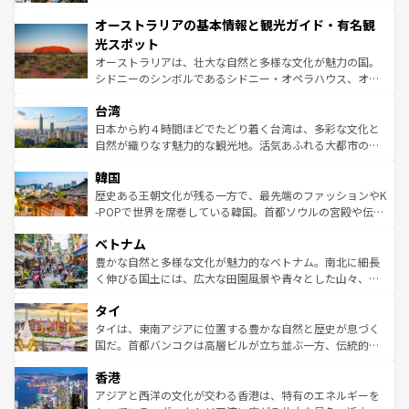
ストーン国立公園といった絶景が堪能できる。さらに、南
秘を感じたいなら、火山が生み出した壮大な景観を誇るハ
オーストラリアの基本情報と観光ガイド・有名観
部のニューオーリンズでは、音楽と美食が融合した独特の
ワイ島は見逃せない。また、定番の観光地といえばオアフ
文化が魅力。旅行者はアメリカの各地域で異なる魅力を楽
島だが、静かな自然を求めるならマウイ島やカウアイ島が
光スポット
しみながら、その多様性と豊かな歴史を感じることができ
おすすめ。エメラルドグリーンに輝く海をはじめ、豊かな
オーストラリアは、壮大な自然と多様な文化が魅力の国。
るだろう。車でのロードトリップや列車の旅も、アメリカ
文化や歴史が息づいている。「アロハスピリット」と呼ば
シドニーのシンボルであるシドニー・オペラハウス、オー
ならではの贅沢な旅のスタイルだ。 なお、新着のアメリカ
れるおもてなしの心で訪れる人々を迎えてくれるハワイの
ストラリア東海岸北部に広がる大サンゴ礁地帯グレートバ
情報は
コンテンツ一覧
を参照してほしい。
人々、おいしいローカルフードやハワイアンミュージッ
台湾
リアリーフや大陸中央部にそびえるウルル（エアーズロッ
ク、伝統的なフラダンスなど、すべてがハワイの魅力を彩
ク）、タスマニアの美しい原生林やケアンズの熱帯雨林な
日本から約４時間ほどでたどり着く台湾は、多彩な文化と
っている。訪れるたびに新しい発見と感動が待っているハ
ど、見どころがたくさん。また、カフェやワイン、オージ
自然が織りなす魅力的な観光地。活気あふれる大都市の台
ワイを、存分に味わってほしい。 なお、新着のハワイ情報
ービーフなどの食文化も豊かで、美味しいものであふれて
北やノスタルジックな町並みが人気な九份（ジォウフェ
は
コンテンツ一覧
を参照してほしい。
韓国
いる。アクティビティも充実しており、サーフィンやダイ
ン）、静ひつな山岳地帯である台湾東部など、都市の喧騒
ビング、ハイキングなど、アウトドア好きにはたまらな
と山間の静けさが共存しており、訪れる人に新しい発見と
歴史ある王朝文化が残る一方で、最先端のファッションやK
い。オーストラリアの多彩な魅力を存分に味わいつくそ
驚きをもたらしてくれる。また、奥深い台湾の食文化も魅
-POPで世界を席巻している韓国。首都ソウルの宮殿や伝統
う。 なお、新着のオーストラリア情報は
コンテンツ一覧
を
力で、夜市などの屋台グルメから高級料理、ヘルシーで美
家屋が並ぶエリアでは韓国の歴史と文化に浸ることがで
参照してほしい。
ベトナム
容にもいいと評判のスイーツなど、バラエティ豊かな料理
き、地方に足を延ばせば四季折々の自然美を楽しむことが
が味わえる。 なお、新着の台湾情報は
コンテンツ一覧
を参
できる。そして、キムチや焼肉、絶品のストリートフード
豊かな自然と多様な文化が魅力的なベトナム。南北に細長
照してほしい。
まで、さまざまな韓国料理が待っている。夜には、韓国な
く伸びる国土には、広大な田園風景や青々とした山々、世
らではのナイトライフも堪能できる。あたたかいホスピタ
界遺産に登録された壮大な自然景観が点在し、都市部では
タイ
リティに包まれながら、韓国の多彩な魅力を心ゆくまで味
急速な発展と共に伝統が息づく。ハノイの古い町並みやホ
わってみてほしい。 なお、新着の韓国情報は
コンテンツ一
ーチミン市のフランス統治時代の建物も、独特の雰囲気を
タイは、東南アジアに位置する豊かな自然と歴史が息づく
覧
を参照してほしい。
醸し出している。また、バラエティの豊かさとおいしさで
国だ。首都バンコクは高層ビルが立ち並ぶ一方、伝統的な
世界中の食通を魅了してやまないベトナム料理も魅力のひ
寺院や市場がいたるところに点在し、古きよき文化と現代
香港
とつ。フォーやバインミー、ベトナムコーヒーなどは、ぜ
の活気が交差している。北部ではチェンマイなどの山岳地
ひ現地で味わいたい。どの地域を訪れてもあたたかい人々
帯で自然と触れ合い、南部ではプーケットやクラビの美し
アジアと西洋の文化が交わる香港は、特有のエネルギーを