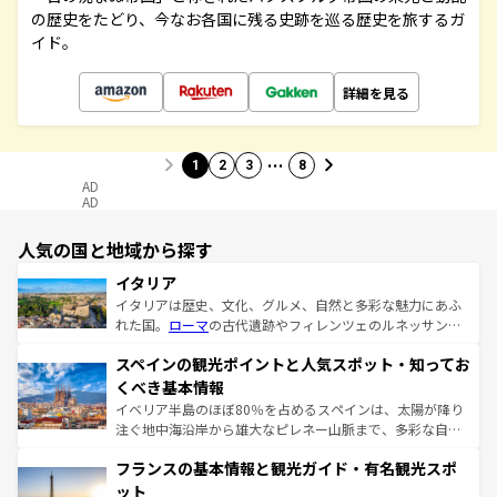
の歴史をたどり、今なお各国に残る史跡を巡る歴史を旅するガ
イド。
詳細を見る
…
1
2
3
8
AD
AD
人気の国と地域から探す
イタリア
イタリアは歴史、文化、グルメ、自然と多彩な魅力にあふ
れた国。
ローマ
の古代遺跡やフィレンツェのルネッサンス
美術、ヴェネツィアの運河など、歴史あるスポットはもち
スペインの観光ポイントと人気スポット・知ってお
ろん、トスカーナの美しい田園風景やアマルフィ海岸の絶
景など、自然景観も見逃せない。観光の合間には、本場の
くべき基本情報
ピザやパスタなど、絶品のイタリア料理を堪能することも
イベリア半島のほぼ80％を占めるスペインは、太陽が降り
できる。朝目覚めてから夜眠るまで、すべての瞬間を楽し
注ぐ地中海沿岸から雄大なピレネー山脈まで、多彩な自然
ませてくれるイタリアで、忘れられない旅をしてみよう！
と文化が詰まったヨーロッパ屈指の旅行先だ。多様な地域
なお、新着のイタリア情報は
コンテンツ一覧
を参照してほ
フランスの基本情報と観光ガイド・有名観光スポ
文化が根付くこの国では、情熱的なフラメンコ、熱気あふ
しい。
れる闘牛、そして美味しいタパスが生活の一部となってい
ット