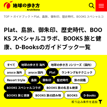
TOP
ガイドブック
Plat、島旅、御朱印、歴史時代、BOOKS スペシャルコラ
Plat、島旅、御朱印、歴史時代、BOO
KS スペシャルコラボ、BOOKS 旅と健
康、D-Booksのガイドブック一覧
すべて
地球の歩き方 海外
地球の歩き方 Jシリーズ（国内）
aruco 海外
aruco 国内
Plat
ランキング&テクニック
Resort Style
島旅
御朱印
歴史時代
旅の図鑑
BOOKS スペシャルコラボ
BOOKS 旅の名言＆絶景
BOOKS 旅と健康
BOOKS 旅の読み物
BOOKS
D-Books
絞り込み条件を追加