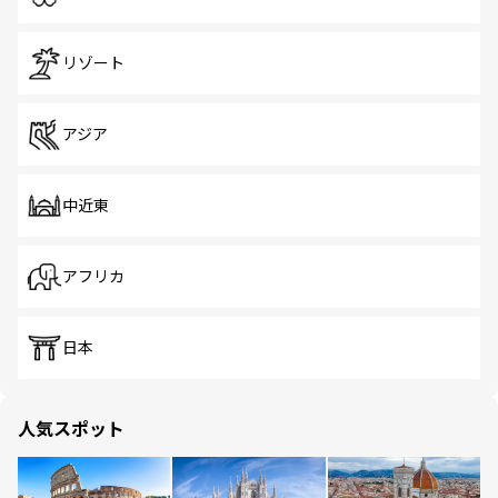
リゾート
アジア
中近東
アフリカ
日本
人気スポット