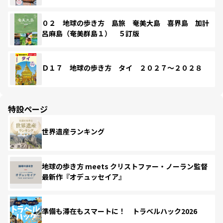
０２ 地球の歩き方 島旅 奄美大島 喜界島 加計
呂麻島（奄美群島１） ５訂版
Ｄ１７ 地球の歩き方 タイ ２０２７～２０２８
特設ページ
世界遺産ランキング
地球の歩き方 meets クリストファー・ノーラン監督
最新作『オデュッセイア』
準備も滞在もスマートに！ トラベルハック2026