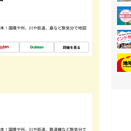
図本！国境や州、川や街道、島など旅気分で地図
詳細を見る
図本！国境や州、川や街道、鉄道線など旅気分で