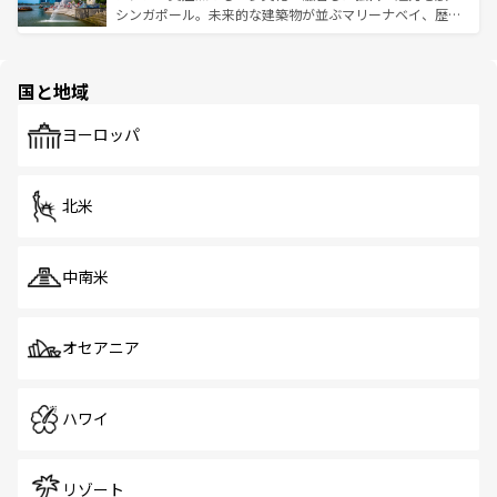
た文化、そして多様な観光資源が、訪れる旅人を魅了し続
うな絶景から文化的な体験まで、香港を存分に楽しみ尽く
シンガポール。未来的な建築物が並ぶマリーナベイ、歴史
ける。 なお、新着のタイ情報は
コンテンツ一覧
を参照して
そう。 なお、新着の香港情報は
コンテンツ一覧
を参照して
と伝統を感じられるエスニックタウン、多数の緑豊かな公
ほしい。
ほしい。
園や自然保護区など、自然が調和した近代的な景観と文化
の多様性あふれるカラフルな町は、どこを歩いても新しい
国と地域
発見がある。さらに、治安のよさや充実した公共交通機関
も、旅行者にとっては魅力的なポイント。グルメも豊富
で、ホーカーズは地元の風情を楽しめる外せないスポット
ヨーロッパ
だ。訪れる人を飽きさせないシンガポールで、多様な魅力
を体感しよう。 なお、新着のシンガポール情報は
コンテン
ツ一覧
を参照してほしい。
北米
中南米
オセアニア
ハワイ
リゾート