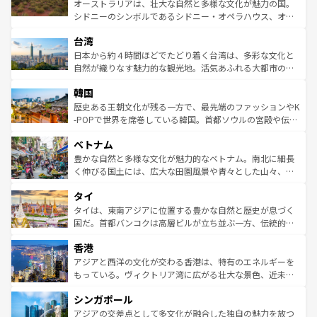
おすすめ。エメラルドグリーンに輝く海をはじめ、豊かな
オーストラリアは、壮大な自然と多様な文化が魅力の国。
るだろう。車でのロードトリップや列車の旅も、アメリカ
文化や歴史が息づいている。「アロハスピリット」と呼ば
シドニーのシンボルであるシドニー・オペラハウス、オー
ならではの贅沢な旅のスタイルだ。 なお、新着のアメリカ
れるおもてなしの心で訪れる人々を迎えてくれるハワイの
ストラリア東海岸北部に広がる大サンゴ礁地帯グレートバ
情報は
コンテンツ一覧
を参照してほしい。
人々、おいしいローカルフードやハワイアンミュージッ
台湾
リアリーフや大陸中央部にそびえるウルル（エアーズロッ
ク、伝統的なフラダンスなど、すべてがハワイの魅力を彩
ク）、タスマニアの美しい原生林やケアンズの熱帯雨林な
日本から約４時間ほどでたどり着く台湾は、多彩な文化と
っている。訪れるたびに新しい発見と感動が待っているハ
ど、見どころがたくさん。また、カフェやワイン、オージ
自然が織りなす魅力的な観光地。活気あふれる大都市の台
ワイを、存分に味わってほしい。 なお、新着のハワイ情報
ービーフなどの食文化も豊かで、美味しいものであふれて
北やノスタルジックな町並みが人気な九份（ジォウフェ
は
コンテンツ一覧
を参照してほしい。
韓国
いる。アクティビティも充実しており、サーフィンやダイ
ン）、静ひつな山岳地帯である台湾東部など、都市の喧騒
ビング、ハイキングなど、アウトドア好きにはたまらな
と山間の静けさが共存しており、訪れる人に新しい発見と
歴史ある王朝文化が残る一方で、最先端のファッションやK
い。オーストラリアの多彩な魅力を存分に味わいつくそ
驚きをもたらしてくれる。また、奥深い台湾の食文化も魅
-POPで世界を席巻している韓国。首都ソウルの宮殿や伝統
う。 なお、新着のオーストラリア情報は
コンテンツ一覧
を
力で、夜市などの屋台グルメから高級料理、ヘルシーで美
家屋が並ぶエリアでは韓国の歴史と文化に浸ることがで
参照してほしい。
ベトナム
容にもいいと評判のスイーツなど、バラエティ豊かな料理
き、地方に足を延ばせば四季折々の自然美を楽しむことが
が味わえる。 なお、新着の台湾情報は
コンテンツ一覧
を参
できる。そして、キムチや焼肉、絶品のストリートフード
豊かな自然と多様な文化が魅力的なベトナム。南北に細長
照してほしい。
まで、さまざまな韓国料理が待っている。夜には、韓国な
く伸びる国土には、広大な田園風景や青々とした山々、世
らではのナイトライフも堪能できる。あたたかいホスピタ
界遺産に登録された壮大な自然景観が点在し、都市部では
タイ
リティに包まれながら、韓国の多彩な魅力を心ゆくまで味
急速な発展と共に伝統が息づく。ハノイの古い町並みやホ
わってみてほしい。 なお、新着の韓国情報は
コンテンツ一
ーチミン市のフランス統治時代の建物も、独特の雰囲気を
タイは、東南アジアに位置する豊かな自然と歴史が息づく
覧
を参照してほしい。
醸し出している。また、バラエティの豊かさとおいしさで
国だ。首都バンコクは高層ビルが立ち並ぶ一方、伝統的な
世界中の食通を魅了してやまないベトナム料理も魅力のひ
寺院や市場がいたるところに点在し、古きよき文化と現代
香港
とつ。フォーやバインミー、ベトナムコーヒーなどは、ぜ
の活気が交差している。北部ではチェンマイなどの山岳地
ひ現地で味わいたい。どの地域を訪れてもあたたかい人々
帯で自然と触れ合い、南部ではプーケットやクラビの美し
アジアと西洋の文化が交わる香港は、特有のエネルギーを
が旅行者を迎えてくれるので、きっと忘れられない旅にな
いビーチでリゾート気分を楽しむことができる。タイ料理
もっている。ヴィクトリア湾に広がる壮大な景色、近未来
るはずだ。 なお、新着のベトナム情報は
コンテンツ一覧
を
は世界的に有名で、屋台から高級レストランまで味覚を刺
的なアートスポット、そして歴史と現代が融合した町並
参照してほしい。
シンガポール
激する。気候は一年中温暖で、どの季節にも異なる楽しみ
み、どこを訪れても感動するはず。観光スポットが密集し
が待っている。親しみやすいタイの人々、仏教を中心とし
ており、効率よく見どころを回れるのも魅力。息をのむよ
アジアの交差点として多文化が融合した独自の魅力を放つ