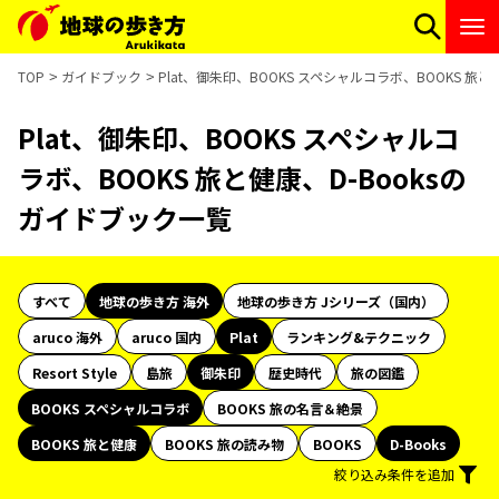
TOP
ガイドブック
Plat、御朱印、BOOKS スペシャルコラボ、BOOKS 旅
Plat、御朱印、BOOKS スペシャルコ
ラボ、BOOKS 旅と健康、D-Booksの
ガイドブック一覧
すべて
地球の歩き方 海外
地球の歩き方 Jシリーズ（国内）
aruco 海外
aruco 国内
Plat
ランキング&テクニック
Resort Style
島旅
御朱印
歴史時代
旅の図鑑
BOOKS スペシャルコラボ
BOOKS 旅の名言＆絶景
BOOKS 旅と健康
BOOKS 旅の読み物
BOOKS
D-Books
絞り込み条件を追加