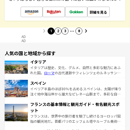
詳細を見る
…
1
2
3
8
AD
AD
人気の国と地域から探す
イタリア
イタリアは歴史、文化、グルメ、自然と多彩な魅力にあふ
れた国。
ローマ
の古代遺跡やフィレンツェのルネッサンス
美術、ヴェネツィアの運河など、歴史あるスポットはもち
スペイン
ろん、トスカーナの美しい田園風景やアマルフィ海岸の絶
景など、自然景観も見逃せない。観光の合間には、本場の
イベリア半島のほぼ80％を占めるスペインは、太陽が降り
ピザやパスタなど、絶品のイタリア料理を堪能することも
注ぐ地中海沿岸から雄大なピレネー山脈まで、多彩な自然
できる。朝目覚めてから夜眠るまで、すべての瞬間を楽し
と文化が詰まったヨーロッパ屈指の旅行先だ。多様な地域
フランスの基本情報と観光ガイド・有名観光スポ
ませてくれるイタリアで、忘れられない旅をしてみよう！
文化が根付くこの国では、情熱的なフラメンコ、熱気あふ
なお、新着のイタリア情報は
コンテンツ一覧
を参照してほ
れる闘牛、そして美味しいタパスが生活の一部となってい
ット
しい。
る。首都マドリードの洗練された雰囲気や、バルセロナの
フランスは、世界中の旅行者を魅了し続けるヨーロッパ屈
アートに溢れた街角から、地方では古代ローマ遺跡や中世
指の観光地だ。首都パリのエッフェル塔やルーブル美術館
の城塞都市、穏やかなビーチリゾートまで多彩な表情を見
といった象徴的なスポットから、田舎町の古風な美しさま