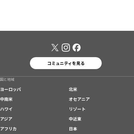
コミュニティを見る
国と地域
ヨーロッパ
北米
中南米
オセアニア
ハワイ
リゾート
アジア
中近東
アフリカ
日本