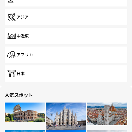
アジア
中近東
アフリカ
日本
人気スポット