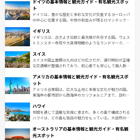
せる。地方によって風土や気候が異なるスペインはその個
ドイツの基本情報と観光ガイド・有名観光スポッ
で、幅広い魅力が詰まっている。華麗な宮殿、歴史的な大
性で訪れる人を魅了する。 なお、新着のスペイン情報は
コ
聖堂、美しいビーチ、そして豊かな自然が、訪れる者を心
ト
ンテンツ一覧
を参照してほしい。
から魅了する。また、フランスは美食の国としても知ら
ドイツは、豊かな歴史と多彩な文化が交差するヨーロッパ
れ、フランス料理はユネスコ無形文化遺産にも登録されて
の中心に位置する国。中世の街並みが残るロマンチック街
いる。シャンパンの発祥地であるランス、プロヴァンスの
道から、未来を先取りするようなモダンな都市まで多様な
香り高いラベンダー畑など、多彩な楽しみ方が可能だ。さ
イギリス
顔を持つこの国は、どこを歩いても飽きることがない。ベ
らに、パリ以外の地域にも魅力が溢れており、どの街角に
ルリンの文化的活気、バイエルン州のアルプスの絶景、そ
イギリスは、古きよき伝統と最先端が共存する国。ウェス
も豊かな歴史と文化が息づいている。パリ以外の個性あふ
してライン川沿いのワイン畑といった風景は必見。ビール
トミンスター寺院や大英博物館のようなランドマーク、歴
れる地方に足を運ぶとそれぞれで全く異なる文化を体験で
とソーセージを味わいながら地元の人と過ごす楽しい時間
史ある大学都市、美しい丘陵地帯や牧歌的な風景など、エ
きるだろう。 なお、新着のフランス情報は
コンテンツ一覧
スイス
は、お酒好きな人にはぜひ体験してほしい。 なお、新着の
リアごとに異なる魅力がある。また、優雅なアフタヌーン
を参照してほしい。
ドイツ情報は
コンテンツ一覧
を参照してほしい。
ティー、ビール好きにはたまらない英国パブ、サッカー観
スイスの国土面積は九州ほどの広さだが、運行時刻が正確
戦など、本場だからこそできる体験も豊富。イギリスを旅
な交通網が整備されており、初心者でも安心して個人旅行
して楽しみつくそう。 なお、新着のイギリス情報は
コンテ
を楽しめる。日本同様に時刻表どおりの旅が可能だ。中世
アメリカの基本情報と観光ガイド・有名観光スポ
ンツ一覧
を参照してほしい。
の建物がそのまま残る町や、スイスならではのユニークな
博物館もあり、アルプス観光だけでなく町歩きも満喫する
ット
ことができる。国民の所得が高いため物価も高いが、旅行
アメリカ合衆国は、広大な土地と多様な文化が魅力の国。
者向けの交通パス提供のサービスもあり、うまく活用すれ
東海岸の都市部から西海岸のカリフォルニアまで、訪れる
ば市内交通費無料で観光を楽しむこともできる。 なお、新
場所ごとに異なる風景と体験が待っている。ニューヨーク
着のスイス情報は
コンテンツ一覧
を参照してほしい。
ハワイ
のような巨大都市は、観光、ショッピング、エンターテイ
ンメントが詰まった刺激的なスポットだ。一方、アメリカ
年間を通じて温暖な気候に恵まれ、多くの島で構成される
西部には大自然が広がり、グランドキャニオンやイエロー
ハワイは、どの島も独自の魅力をもっている。大自然の神
ストーン国立公園といった絶景が堪能できる。さらに、南
秘を感じたいなら、火山が生み出した壮大な景観を誇るハ
オーストラリアの基本情報と観光ガイド・有名観
部のニューオーリンズでは、音楽と美食が融合した独特の
ワイ島は見逃せない。また、定番の観光地といえばオアフ
文化が魅力。旅行者はアメリカの各地域で異なる魅力を楽
島だが、静かな自然を求めるならマウイ島やカウアイ島が
光スポット
しみながら、その多様性と豊かな歴史を感じることができ