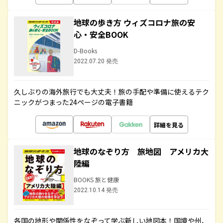
地球の歩き方 ウィズコロナ旅の安
心・安全BOOK
D-Books
2022.07.20 発売
久しぶりの海外旅行でも大丈夫！旅の手配や準備に使えるテク
ニックがつまった24ページの電子書籍
詳細を見る
地球のなぞり方 旅地図 アメリカ大
陸編
BOOKS 旅と健康
2022.10.14 発売
各国の地形や関係性をなぞって学ぶ新しい地図本！国境や州、