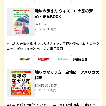
地球の歩き方 ウィズコロナ旅の安
心・安全BOOK
D-Books
2022.07.20 発売
久しぶりの海外旅行でも大丈夫！旅の手配や準備に使えるテク
ニックがつまった24ページの電子書籍
詳細を見る
地球のなぞり方 旅地図 アメリカ大
陸編
BOOKS 旅と健康
2022.10.14 発売
各国の地形や関係性をなぞって学ぶ新しい地図本！国境や州、