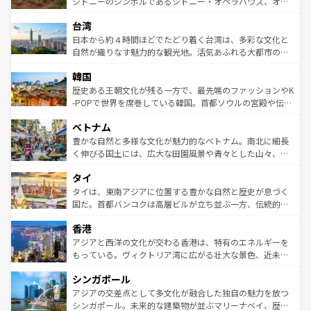
おすすめ。エメラルドグリーンに輝く海をはじめ、豊かな
シドニーのシンボルであるシドニー・オペラハウス、オー
るだろう。車でのロードトリップや列車の旅も、アメリカ
文化や歴史が息づいている。「アロハスピリット」と呼ば
ストラリア東海岸北部に広がる大サンゴ礁地帯グレートバ
ならではの贅沢な旅のスタイルだ。 なお、新着のアメリカ
台湾
れるおもてなしの心で訪れる人々を迎えてくれるハワイの
リアリーフや大陸中央部にそびえるウルル（エアーズロッ
情報は
コンテンツ一覧
を参照してほしい。
人々、おいしいローカルフードやハワイアンミュージッ
ク）、タスマニアの美しい原生林やケアンズの熱帯雨林な
日本から約４時間ほどでたどり着く台湾は、多彩な文化と
ク、伝統的なフラダンスなど、すべてがハワイの魅力を彩
ど、見どころがたくさん。また、カフェやワイン、オージ
自然が織りなす魅力的な観光地。活気あふれる大都市の台
っている。訪れるたびに新しい発見と感動が待っているハ
ービーフなどの食文化も豊かで、美味しいものであふれて
北やノスタルジックな町並みが人気な九份（ジォウフェ
ワイを、存分に味わってほしい。 なお、新着のハワイ情報
韓国
いる。アクティビティも充実しており、サーフィンやダイ
ン）、静ひつな山岳地帯である台湾東部など、都市の喧騒
は
コンテンツ一覧
を参照してほしい。
ビング、ハイキングなど、アウトドア好きにはたまらな
と山間の静けさが共存しており、訪れる人に新しい発見と
歴史ある王朝文化が残る一方で、最先端のファッションやK
い。オーストラリアの多彩な魅力を存分に味わいつくそ
驚きをもたらしてくれる。また、奥深い台湾の食文化も魅
-POPで世界を席巻している韓国。首都ソウルの宮殿や伝統
う。 なお、新着のオーストラリア情報は
コンテンツ一覧
を
力で、夜市などの屋台グルメから高級料理、ヘルシーで美
家屋が並ぶエリアでは韓国の歴史と文化に浸ることがで
参照してほしい。
ベトナム
容にもいいと評判のスイーツなど、バラエティ豊かな料理
き、地方に足を延ばせば四季折々の自然美を楽しむことが
が味わえる。 なお、新着の台湾情報は
コンテンツ一覧
を参
できる。そして、キムチや焼肉、絶品のストリートフード
豊かな自然と多様な文化が魅力的なベトナム。南北に細長
照してほしい。
まで、さまざまな韓国料理が待っている。夜には、韓国な
く伸びる国土には、広大な田園風景や青々とした山々、世
らではのナイトライフも堪能できる。あたたかいホスピタ
界遺産に登録された壮大な自然景観が点在し、都市部では
タイ
リティに包まれながら、韓国の多彩な魅力を心ゆくまで味
急速な発展と共に伝統が息づく。ハノイの古い町並みやホ
わってみてほしい。 なお、新着の韓国情報は
コンテンツ一
ーチミン市のフランス統治時代の建物も、独特の雰囲気を
タイは、東南アジアに位置する豊かな自然と歴史が息づく
覧
を参照してほしい。
醸し出している。また、バラエティの豊かさとおいしさで
国だ。首都バンコクは高層ビルが立ち並ぶ一方、伝統的な
世界中の食通を魅了してやまないベトナム料理も魅力のひ
寺院や市場がいたるところに点在し、古きよき文化と現代
香港
とつ。フォーやバインミー、ベトナムコーヒーなどは、ぜ
の活気が交差している。北部ではチェンマイなどの山岳地
ひ現地で味わいたい。どの地域を訪れてもあたたかい人々
帯で自然と触れ合い、南部ではプーケットやクラビの美し
アジアと西洋の文化が交わる香港は、特有のエネルギーを
が旅行者を迎えてくれるので、きっと忘れられない旅にな
いビーチでリゾート気分を楽しむことができる。タイ料理
もっている。ヴィクトリア湾に広がる壮大な景色、近未来
るはずだ。 なお、新着のベトナム情報は
コンテンツ一覧
を
は世界的に有名で、屋台から高級レストランまで味覚を刺
的なアートスポット、そして歴史と現代が融合した町並
参照してほしい。
シンガポール
激する。気候は一年中温暖で、どの季節にも異なる楽しみ
み、どこを訪れても感動するはず。観光スポットが密集し
が待っている。親しみやすいタイの人々、仏教を中心とし
ており、効率よく見どころを回れるのも魅力。息をのむよ
アジアの交差点として多文化が融合した独自の魅力を放つ
た文化、そして多様な観光資源が、訪れる旅人を魅了し続
うな絶景から文化的な体験まで、香港を存分に楽しみ尽く
シンガポール。未来的な建築物が並ぶマリーナベイ、歴史