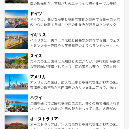
アートに溢れた街角から、地方では古代ローマ遺跡や中世
指の観光地だ。首都パリのエッフェル塔やルーブル美術館
の城塞都市、穏やかなビーチリゾートまで多彩な表情を見
といった象徴的なスポットから、田舎町の古風な美しさま
せる。地方によって風土や気候が異なるスペインはその個
ドイツ
で、幅広い魅力が詰まっている。華麗な宮殿、歴史的な大
性で訪れる人を魅了する。 なお、新着のスペイン情報は
コ
聖堂、美しいビーチ、そして豊かな自然が、訪れる者を心
ドイツは、豊かな歴史と多彩な文化が交差するヨーロッパ
ンテンツ一覧
を参照してほしい。
から魅了する。また、フランスは美食の国としても知ら
の中心に位置する国。中世の街並みが残るロマンチック街
れ、フランス料理はユネスコ無形文化遺産にも登録されて
道から、未来を先取りするようなモダンな都市まで多様な
イギリス
いる。シャンパンの発祥地であるランス、プロヴァンスの
顔を持つこの国は、どこを歩いても飽きることがない。ベ
香り高いラベンダー畑など、多彩な楽しみ方が可能だ。さ
ルリンの文化的活気、バイエルン州のアルプスの絶景、そ
イギリスは、古きよき伝統と最先端が共存する国。ウェス
らに、パリ以外の地域にも魅力が溢れており、どの街角に
してライン川沿いのワイン畑といった風景は必見。ビール
トミンスター寺院や大英博物館のようなランドマーク、歴
も豊かな歴史と文化が息づいている。パリ以外の個性あふ
とソーセージを味わいながら地元の人と過ごす楽しい時間
史ある大学都市、美しい丘陵地帯や牧歌的な風景など、エ
れる地方に足を運ぶとそれぞれで全く異なる文化を体験で
スイス
は、お酒好きな人にはぜひ体験してほしい。 なお、新着の
リアごとに異なる魅力がある。また、優雅なアフタヌーン
きるだろう。 なお、新着のフランス情報は
コンテンツ一覧
ドイツ情報は
コンテンツ一覧
を参照してほしい。
ティー、ビール好きにはたまらない英国パブ、サッカー観
スイスの国土面積は九州ほどの広さだが、運行時刻が正確
を参照してほしい。
戦など、本場だからこそできる体験も豊富。イギリスを旅
な交通網が整備されており、初心者でも安心して個人旅行
して楽しみつくそう。 なお、新着のイギリス情報は
コンテ
を楽しめる。日本同様に時刻表どおりの旅が可能だ。中世
アメリカ
ンツ一覧
を参照してほしい。
の建物がそのまま残る町や、スイスならではのユニークな
博物館もあり、アルプス観光だけでなく町歩きも満喫する
アメリカ合衆国は、広大な土地と多様な文化が魅力の国。
ことができる。国民の所得が高いため物価も高いが、旅行
東海岸の都市部から西海岸のカリフォルニアまで、訪れる
者向けの交通パス提供のサービスもあり、うまく活用すれ
場所ごとに異なる風景と体験が待っている。ニューヨーク
ハワイ
ば市内交通費無料で観光を楽しむこともできる。 なお、新
のような巨大都市は、観光、ショッピング、エンターテイ
着のスイス情報は
コンテンツ一覧
を参照してほしい。
ンメントが詰まった刺激的なスポットだ。一方、アメリカ
年間を通じて温暖な気候に恵まれ、多くの島で構成される
西部には大自然が広がり、グランドキャニオンやイエロー
ハワイは、どの島も独自の魅力をもっている。大自然の神
ストーン国立公園といった絶景が堪能できる。さらに、南
秘を感じたいなら、火山が生み出した壮大な景観を誇るハ
オーストラリア
部のニューオーリンズでは、音楽と美食が融合した独特の
ワイ島は見逃せない。また、定番の観光地といえばオアフ
文化が魅力。旅行者はアメリカの各地域で異なる魅力を楽
島だが、静かな自然を求めるならマウイ島やカウアイ島が
オーストラリアは、壮大な自然と多様な文化が魅力の国。
しみながら、その多様性と豊かな歴史を感じることができ