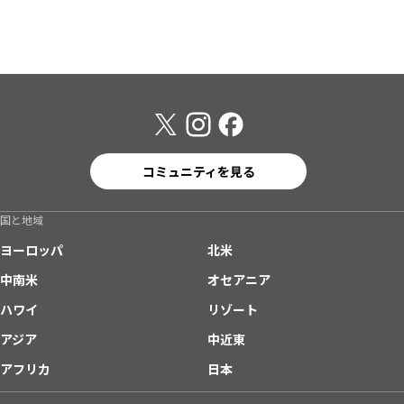
コミュニティを見る
国と地域
ヨーロッパ
北米
中南米
オセアニア
ハワイ
リゾート
アジア
中近東
アフリカ
日本