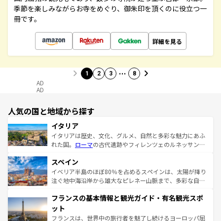
季節を楽しみながらお寺をめぐり、御朱印を頂くのに役立つ一
冊です。
詳細を見る
…
1
2
3
8
AD
AD
人気の国と地域から探す
イタリア
イタリアは歴史、文化、グルメ、自然と多彩な魅力にあふ
れた国。
ローマ
の古代遺跡やフィレンツェのルネッサンス
美術、ヴェネツィアの運河など、歴史あるスポットはもち
スペイン
ろん、トスカーナの美しい田園風景やアマルフィ海岸の絶
景など、自然景観も見逃せない。観光の合間には、本場の
イベリア半島のほぼ80％を占めるスペインは、太陽が降り
ピザやパスタなど、絶品のイタリア料理を堪能することも
注ぐ地中海沿岸から雄大なピレネー山脈まで、多彩な自然
できる。朝目覚めてから夜眠るまで、すべての瞬間を楽し
と文化が詰まったヨーロッパ屈指の旅行先だ。多様な地域
フランスの基本情報と観光ガイド・有名観光スポ
ませてくれるイタリアで、忘れられない旅をしてみよう！
文化が根付くこの国では、情熱的なフラメンコ、熱気あふ
なお、新着のイタリア情報は
コンテンツ一覧
を参照してほ
れる闘牛、そして美味しいタパスが生活の一部となってい
ット
しい。
る。首都マドリードの洗練された雰囲気や、バルセロナの
フランスは、世界中の旅行者を魅了し続けるヨーロッパ屈