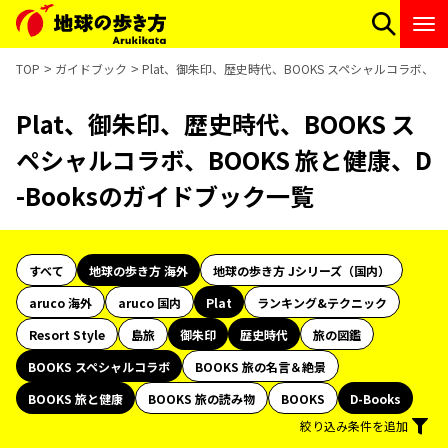
TOP
ガイドブック
Plat、御朱印、歴史時代、BOOKS スペシャルコラボ、BO
Plat、御朱印、歴史時代、BOOKS ス
ペシャルコラボ、BOOKS 旅と健康、D
-Booksのガイドブック一覧
すべて
地球の歩き方 海外
地球の歩き方 Jシリーズ（国内）
aruco 海外
aruco 国内
Plat
ランキング&テクニック
Resort Style
島旅
御朱印
歴史時代
旅の図鑑
BOOKS スペシャルコラボ
BOOKS 旅の名言＆絶景
BOOKS 旅と健康
BOOKS 旅の読み物
BOOKS
D-Books
絞り込み条件を追加