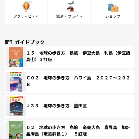
アクティビティ
鉄道・フライト
ショップ
新刊ガイドブック
１５ 地球の歩き方 島旅 伊豆大島 利島（伊豆諸
島①）３訂版
Ｃ０２ 地球の歩き方 ハワイ島 ２０２７～２０２
８
Ｊ３３ 地球の歩き方 墨田区
０２ 地球の歩き方 島旅 奄美大島 喜界島 加計
呂麻島（奄美群島１） ５訂版