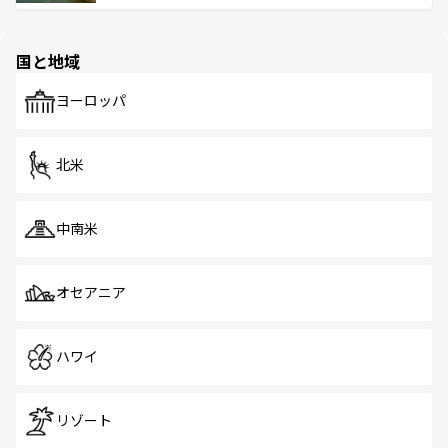
ける。 なお、新着のタイ情報は
コンテンツ一覧
を参照して
そう。 なお、新着の香港情報は
コンテンツ一覧
を参照して
と伝統を感じられるエスニックタウン、多数の緑豊かな公
ほしい。
ほしい。
園や自然保護区など、自然が調和した近代的な景観と文化
の多様性あふれるカラフルな町は、どこを歩いても新しい
国と地域
発見がある。さらに、治安のよさや充実した公共交通機関
も、旅行者にとっては魅力的なポイント。グルメも豊富
で、ホーカーズは地元の風情を楽しめる外せないスポット
ヨーロッパ
だ。訪れる人を飽きさせないシンガポールで、多様な魅力
を体感しよう。 なお、新着のシンガポール情報は
コンテン
ツ一覧
を参照してほしい。
北米
中南米
オセアニア
ハワイ
リゾート