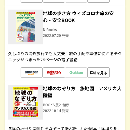
地球の歩き方 ウィズコロナ旅の安
心・安全BOOK
D-Books
2022.07.20 発売
久しぶりの海外旅行でも大丈夫！旅の手配や準備に使えるテク
ニックがつまった24ページの電子書籍
詳細を見る
地球のなぞり方 旅地図 アメリカ大
陸編
BOOKS 旅と健康
2022.10.14 発売
各国の地形や関係性をなぞって学ぶ新しい地図本！国境や州、