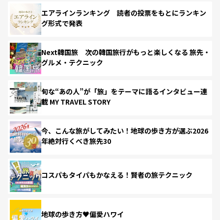
エアラインランキング 読者の投票をもとにランキン
グ形式で発表
Next韓国旅 次の韓国旅行がもっと楽しくなる 旅先・
グルメ・テクニック
旬な“あの人”が「旅」をテーマに語るインタビュー連
載 MY TRAVEL STORY
今、こんな旅がしてみたい！地球の歩き方が選ぶ2026
年絶対行くべき旅先30
コスパもタイパもかなえる！賢者の旅テクニック
地球の歩き方♥偏愛ハワイ