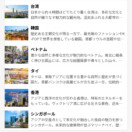
るだろう。車でのロードトリップや列車の旅も、アメリカ
文化や歴史が息づいている。「アロハスピリット」と呼ば
ストラリア東海岸北部に広がる大サンゴ礁地帯グレートバ
ならではの贅沢な旅のスタイルだ。 なお、新着のアメリカ
台湾
れるおもてなしの心で訪れる人々を迎えてくれるハワイの
リアリーフや大陸中央部にそびえるウルル（エアーズロッ
情報は
コンテンツ一覧
を参照してほしい。
人々、おいしいローカルフードやハワイアンミュージッ
ク）、タスマニアの美しい原生林やケアンズの熱帯雨林な
日本から約４時間ほどでたどり着く台湾は、多彩な文化と
ク、伝統的なフラダンスなど、すべてがハワイの魅力を彩
ど、見どころがたくさん。また、カフェやワイン、オージ
自然が織りなす魅力的な観光地。活気あふれる大都市の台
っている。訪れるたびに新しい発見と感動が待っているハ
ービーフなどの食文化も豊かで、美味しいものであふれて
北やノスタルジックな町並みが人気な九份（ジォウフェ
ワイを、存分に味わってほしい。 なお、新着のハワイ情報
韓国
いる。アクティビティも充実しており、サーフィンやダイ
ン）、静ひつな山岳地帯である台湾東部など、都市の喧騒
は
コンテンツ一覧
を参照してほしい。
ビング、ハイキングなど、アウトドア好きにはたまらな
と山間の静けさが共存しており、訪れる人に新しい発見と
歴史ある王朝文化が残る一方で、最先端のファッションやK
い。オーストラリアの多彩な魅力を存分に味わいつくそ
驚きをもたらしてくれる。また、奥深い台湾の食文化も魅
-POPで世界を席巻している韓国。首都ソウルの宮殿や伝統
う。 なお、新着のオーストラリア情報は
コンテンツ一覧
を
力で、夜市などの屋台グルメから高級料理、ヘルシーで美
家屋が並ぶエリアでは韓国の歴史と文化に浸ることがで
参照してほしい。
ベトナム
容にもいいと評判のスイーツなど、バラエティ豊かな料理
き、地方に足を延ばせば四季折々の自然美を楽しむことが
が味わえる。 なお、新着の台湾情報は
コンテンツ一覧
を参
できる。そして、キムチや焼肉、絶品のストリートフード
豊かな自然と多様な文化が魅力的なベトナム。南北に細長
照してほしい。
まで、さまざまな韓国料理が待っている。夜には、韓国な
く伸びる国土には、広大な田園風景や青々とした山々、世
らではのナイトライフも堪能できる。あたたかいホスピタ
界遺産に登録された壮大な自然景観が点在し、都市部では
タイ
リティに包まれながら、韓国の多彩な魅力を心ゆくまで味
急速な発展と共に伝統が息づく。ハノイの古い町並みやホ
わってみてほしい。 なお、新着の韓国情報は
コンテンツ一
ーチミン市のフランス統治時代の建物も、独特の雰囲気を
タイは、東南アジアに位置する豊かな自然と歴史が息づく
覧
を参照してほしい。
醸し出している。また、バラエティの豊かさとおいしさで
国だ。首都バンコクは高層ビルが立ち並ぶ一方、伝統的な
世界中の食通を魅了してやまないベトナム料理も魅力のひ
寺院や市場がいたるところに点在し、古きよき文化と現代
香港
とつ。フォーやバインミー、ベトナムコーヒーなどは、ぜ
の活気が交差している。北部ではチェンマイなどの山岳地
ひ現地で味わいたい。どの地域を訪れてもあたたかい人々
帯で自然と触れ合い、南部ではプーケットやクラビの美し
アジアと西洋の文化が交わる香港は、特有のエネルギーを
が旅行者を迎えてくれるので、きっと忘れられない旅にな
いビーチでリゾート気分を楽しむことができる。タイ料理
もっている。ヴィクトリア湾に広がる壮大な景色、近未来
るはずだ。 なお、新着のベトナム情報は
コンテンツ一覧
を
は世界的に有名で、屋台から高級レストランまで味覚を刺
的なアートスポット、そして歴史と現代が融合した町並
参照してほしい。
シンガポール
激する。気候は一年中温暖で、どの季節にも異なる楽しみ
み、どこを訪れても感動するはず。観光スポットが密集し
が待っている。親しみやすいタイの人々、仏教を中心とし
ており、効率よく見どころを回れるのも魅力。息をのむよ
アジアの交差点として多文化が融合した独自の魅力を放つ
た文化、そして多様な観光資源が、訪れる旅人を魅了し続
うな絶景から文化的な体験まで、香港を存分に楽しみ尽く
シンガポール。未来的な建築物が並ぶマリーナベイ、歴史
ける。 なお、新着のタイ情報は
コンテンツ一覧
を参照して
そう。 なお、新着の香港情報は
コンテンツ一覧
を参照して
と伝統を感じられるエスニックタウン、多数の緑豊かな公