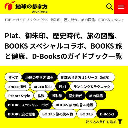
TOP
ガイドブック
Plat、御朱印、歴史時代、旅の図鑑、BOOKS スペシャル
Plat、御朱印、歴史時代、旅の図鑑、
BOOKS スペシャルコラボ、BOOKS 旅
と健康、D-Booksのガイドブック一覧
すべて
地球の歩き方 海外
地球の歩き方 Jシリーズ（国内）
aruco 海外
aruco 国内
Plat
ランキング&テクニック
Resort Style
島旅
御朱印
歴史時代
旅の図鑑
BOOKS スペシャルコラボ
BOOKS 旅の名言＆絶景
BOOKS 旅と健康
BOOKS 旅の読み物
BOOKS
D-Books
絞り込み条件を追加