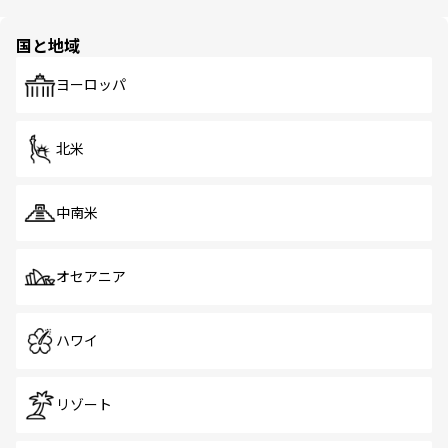
ほしい。
ほしい。
園や自然保護区など、自然が調和した近代的な景観と文化
の多様性あふれるカラフルな町は、どこを歩いても新しい
国と地域
発見がある。さらに、治安のよさや充実した公共交通機関
も、旅行者にとっては魅力的なポイント。グルメも豊富
で、ホーカーズは地元の風情を楽しめる外せないスポット
ヨーロッパ
だ。訪れる人を飽きさせないシンガポールで、多様な魅力
を体感しよう。 なお、新着のシンガポール情報は
コンテン
ツ一覧
を参照してほしい。
北米
中南米
オセアニア
ハワイ
リゾート