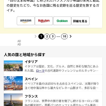
「日の沈まぬ帝国」と称されたハプスブルク帝国の栄光と動乱
の歴史をたどり、今なお各国に残る史跡を巡る歴史を旅するガ
イド。
詳細を見る
…
1
2
3
10
AD
AD
人気の国と地域から探す
イタリア
イタリアは歴史、文化、グルメ、自然と多彩な魅力にあふ
れた国。
ローマ
の古代遺跡やフィレンツェのルネッサンス
美術、ヴェネツィアの運河など、歴史あるスポットはもち
スペイン
ろん、トスカーナの美しい田園風景やアマルフィ海岸の絶
景など、自然景観も見逃せない。観光の合間には、本場の
イベリア半島のほぼ80％を占めるスペインは、太陽が降り
ピザやパスタなど、絶品のイタリア料理を堪能することも
注ぐ地中海沿岸から雄大なピレネー山脈まで、多彩な自然
できる。朝目覚めてから夜眠るまで、すべての瞬間を楽し
と文化が詰まったヨーロッパ屈指の旅行先だ。多様な地域
フランス
ませてくれるイタリアで、忘れられない旅をしてみよう！
文化が根付くこの国では、情熱的なフラメンコ、熱気あふ
なお、新着のイタリア情報は
コンテンツ一覧
を参照してほ
れる闘牛、そして美味しいタパスが生活の一部となってい
フランスは、世界中の旅行者を魅了し続けるヨーロッパ屈
しい。
る。首都マドリードの洗練された雰囲気や、バルセロナの
指の観光地だ。首都パリのエッフェル塔やルーブル美術館