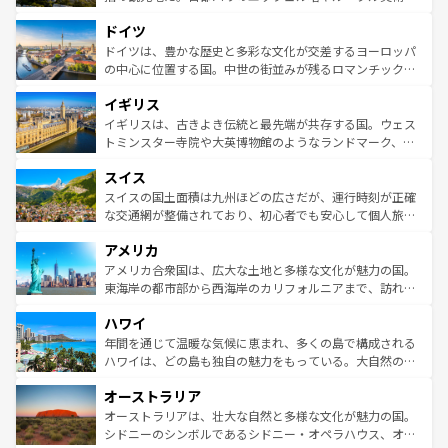
アートに溢れた街角から、地方では古代ローマ遺跡や中世
といった象徴的なスポットから、田舎町の古風な美しさま
ドイツ
の城塞都市、穏やかなビーチリゾートまで多彩な表情を見
で、幅広い魅力が詰まっている。華麗な宮殿、歴史的な大
せる。地方によって風土や気候が異なるスペインはその個
聖堂、美しいビーチ、そして豊かな自然が、訪れる者を心
ドイツは、豊かな歴史と多彩な文化が交差するヨーロッパ
性で訪れる人を魅了する。 なお、新着のスペイン情報は
コ
から魅了する。また、フランスは美食の国としても知ら
の中心に位置する国。中世の街並みが残るロマンチック街
ンテンツ一覧
を参照してほしい。
れ、フランス料理はユネスコ無形文化遺産にも登録されて
道から、未来を先取りするようなモダンな都市まで多様な
イギリス
いる。シャンパンの発祥地であるランス、プロヴァンスの
顔を持つこの国は、どこを歩いても飽きることがない。ベ
香り高いラベンダー畑など、多彩な楽しみ方が可能だ。さ
ルリンの文化的活気、バイエルン州のアルプスの絶景、そ
イギリスは、古きよき伝統と最先端が共存する国。ウェス
らに、パリ以外の地域にも魅力が溢れており、どの街角に
してライン川沿いのワイン畑といった風景は必見。ビール
トミンスター寺院や大英博物館のようなランドマーク、歴
も豊かな歴史と文化が息づいている。パリ以外の個性あふ
とソーセージを味わいながら地元の人と過ごす楽しい時間
史ある大学都市、美しい丘陵地帯や牧歌的な風景など、エ
れる地方に足を運ぶとそれぞれで全く異なる文化を体験で
スイス
は、お酒好きな人にはぜひ体験してほしい。 なお、新着の
リアごとに異なる魅力がある。また、優雅なアフタヌーン
きるだろう。 なお、新着のフランス情報は
コンテンツ一覧
ドイツ情報は
コンテンツ一覧
を参照してほしい。
ティー、ビール好きにはたまらない英国パブ、サッカー観
スイスの国土面積は九州ほどの広さだが、運行時刻が正確
を参照してほしい。
戦など、本場だからこそできる体験も豊富。イギリスを旅
な交通網が整備されており、初心者でも安心して個人旅行
して楽しみつくそう。 なお、新着のイギリス情報は
コンテ
を楽しめる。日本同様に時刻表どおりの旅が可能だ。中世
アメリカ
ンツ一覧
を参照してほしい。
の建物がそのまま残る町や、スイスならではのユニークな
博物館もあり、アルプス観光だけでなく町歩きも満喫する
アメリカ合衆国は、広大な土地と多様な文化が魅力の国。
ことができる。国民の所得が高いため物価も高いが、旅行
東海岸の都市部から西海岸のカリフォルニアまで、訪れる
者向けの交通パス提供のサービスもあり、うまく活用すれ
場所ごとに異なる風景と体験が待っている。ニューヨーク
ハワイ
ば市内交通費無料で観光を楽しむこともできる。 なお、新
のような巨大都市は、観光、ショッピング、エンターテイ
着のスイス情報は
コンテンツ一覧
を参照してほしい。
ンメントが詰まった刺激的なスポットだ。一方、アメリカ
年間を通じて温暖な気候に恵まれ、多くの島で構成される
西部には大自然が広がり、グランドキャニオンやイエロー
ハワイは、どの島も独自の魅力をもっている。大自然の神
ストーン国立公園といった絶景が堪能できる。さらに、南
秘を感じたいなら、火山が生み出した壮大な景観を誇るハ
オーストラリア
部のニューオーリンズでは、音楽と美食が融合した独特の
ワイ島は見逃せない。また、定番の観光地といえばオアフ
文化が魅力。旅行者はアメリカの各地域で異なる魅力を楽
島だが、静かな自然を求めるならマウイ島やカウアイ島が
オーストラリアは、壮大な自然と多様な文化が魅力の国。
しみながら、その多様性と豊かな歴史を感じることができ
おすすめ。エメラルドグリーンに輝く海をはじめ、豊かな
シドニーのシンボルであるシドニー・オペラハウス、オー