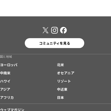
コミュニティを見る
国と地域
ヨーロッパ
北米
中南米
オセアニア
ハワイ
リゾート
アジア
中近東
アフリカ
日本
ウェブマガジン