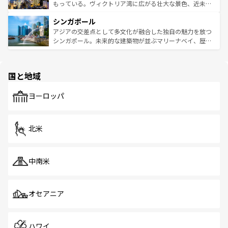
が旅行者を迎えてくれるので、きっと忘れられない旅にな
いビーチでリゾート気分を楽しむことができる。タイ料理
もっている。ヴィクトリア湾に広がる壮大な景色、近未来
るはずだ。 なお、新着のベトナム情報は
コンテンツ一覧
を
は世界的に有名で、屋台から高級レストランまで味覚を刺
的なアートスポット、そして歴史と現代が融合した町並
参照してほしい。
シンガポール
激する。気候は一年中温暖で、どの季節にも異なる楽しみ
み、どこを訪れても感動するはず。観光スポットが密集し
が待っている。親しみやすいタイの人々、仏教を中心とし
ており、効率よく見どころを回れるのも魅力。息をのむよ
アジアの交差点として多文化が融合した独自の魅力を放つ
た文化、そして多様な観光資源が、訪れる旅人を魅了し続
うな絶景から文化的な体験まで、香港を存分に楽しみ尽く
シンガポール。未来的な建築物が並ぶマリーナベイ、歴史
ける。 なお、新着のタイ情報は
コンテンツ一覧
を参照して
そう。 なお、新着の香港情報は
コンテンツ一覧
を参照して
と伝統を感じられるエスニックタウン、多数の緑豊かな公
ほしい。
ほしい。
園や自然保護区など、自然が調和した近代的な景観と文化
の多様性あふれるカラフルな町は、どこを歩いても新しい
国と地域
発見がある。さらに、治安のよさや充実した公共交通機関
も、旅行者にとっては魅力的なポイント。グルメも豊富
で、ホーカーズは地元の風情を楽しめる外せないスポット
ヨーロッパ
だ。訪れる人を飽きさせないシンガポールで、多様な魅力
を体感しよう。 なお、新着のシンガポール情報は
コンテン
ツ一覧
を参照してほしい。
北米
中南米
オセアニア
ハワイ