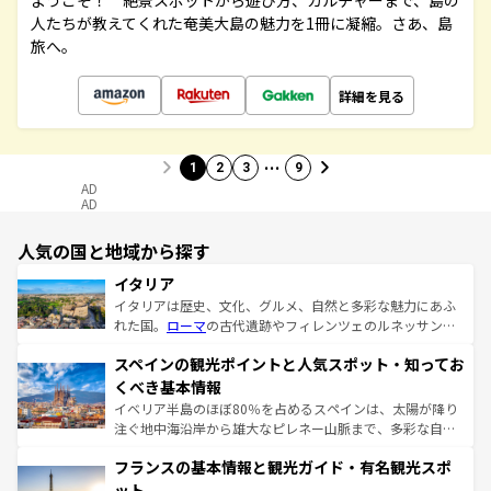
ようこそ！ 絶景スポットから遊び方、カルチャーまで、島の
人たちが教えてくれた奄美大島の魅力を1冊に凝縮。さあ、島
旅へ。
詳細を見る
…
1
2
3
9
AD
AD
人気の国と地域から探す
イタリア
イタリアは歴史、文化、グルメ、自然と多彩な魅力にあふ
れた国。
ローマ
の古代遺跡やフィレンツェのルネッサンス
美術、ヴェネツィアの運河など、歴史あるスポットはもち
スペインの観光ポイントと人気スポット・知ってお
ろん、トスカーナの美しい田園風景やアマルフィ海岸の絶
景など、自然景観も見逃せない。観光の合間には、本場の
くべき基本情報
ピザやパスタなど、絶品のイタリア料理を堪能することも
イベリア半島のほぼ80％を占めるスペインは、太陽が降り
できる。朝目覚めてから夜眠るまで、すべての瞬間を楽し
注ぐ地中海沿岸から雄大なピレネー山脈まで、多彩な自然
ませてくれるイタリアで、忘れられない旅をしてみよう！
と文化が詰まったヨーロッパ屈指の旅行先だ。多様な地域
なお、新着のイタリア情報は
コンテンツ一覧
を参照してほ
フランスの基本情報と観光ガイド・有名観光スポ
文化が根付くこの国では、情熱的なフラメンコ、熱気あふ
しい。
れる闘牛、そして美味しいタパスが生活の一部となってい
ット