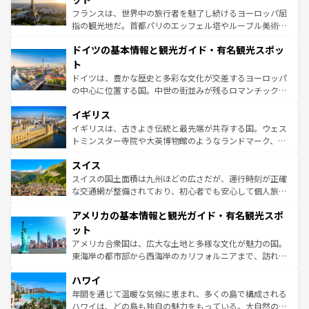
る。首都マドリードの洗練された雰囲気や、バルセロナの
フランスは、世界中の旅行者を魅了し続けるヨーロッパ屈
アートに溢れた街角から、地方では古代ローマ遺跡や中世
指の観光地だ。首都パリのエッフェル塔やルーブル美術館
の城塞都市、穏やかなビーチリゾートまで多彩な表情を見
といった象徴的なスポットから、田舎町の古風な美しさま
せる。地方によって風土や気候が異なるスペインはその個
ドイツの基本情報と観光ガイド・有名観光スポッ
で、幅広い魅力が詰まっている。華麗な宮殿、歴史的な大
性で訪れる人を魅了する。 なお、新着のスペイン情報は
コ
聖堂、美しいビーチ、そして豊かな自然が、訪れる者を心
ト
ンテンツ一覧
を参照してほしい。
から魅了する。また、フランスは美食の国としても知ら
ドイツは、豊かな歴史と多彩な文化が交差するヨーロッパ
れ、フランス料理はユネスコ無形文化遺産にも登録されて
の中心に位置する国。中世の街並みが残るロマンチック街
いる。シャンパンの発祥地であるランス、プロヴァンスの
道から、未来を先取りするようなモダンな都市まで多様な
香り高いラベンダー畑など、多彩な楽しみ方が可能だ。さ
イギリス
顔を持つこの国は、どこを歩いても飽きることがない。ベ
らに、パリ以外の地域にも魅力が溢れており、どの街角に
ルリンの文化的活気、バイエルン州のアルプスの絶景、そ
イギリスは、古きよき伝統と最先端が共存する国。ウェス
も豊かな歴史と文化が息づいている。パリ以外の個性あふ
してライン川沿いのワイン畑といった風景は必見。ビール
トミンスター寺院や大英博物館のようなランドマーク、歴
れる地方に足を運ぶとそれぞれで全く異なる文化を体験で
とソーセージを味わいながら地元の人と過ごす楽しい時間
史ある大学都市、美しい丘陵地帯や牧歌的な風景など、エ
きるだろう。 なお、新着のフランス情報は
コンテンツ一覧
スイス
は、お酒好きな人にはぜひ体験してほしい。 なお、新着の
リアごとに異なる魅力がある。また、優雅なアフタヌーン
を参照してほしい。
ドイツ情報は
コンテンツ一覧
を参照してほしい。
ティー、ビール好きにはたまらない英国パブ、サッカー観
スイスの国土面積は九州ほどの広さだが、運行時刻が正確
戦など、本場だからこそできる体験も豊富。イギリスを旅
な交通網が整備されており、初心者でも安心して個人旅行
して楽しみつくそう。 なお、新着のイギリス情報は
コンテ
を楽しめる。日本同様に時刻表どおりの旅が可能だ。中世
アメリカの基本情報と観光ガイド・有名観光スポ
ンツ一覧
を参照してほしい。
の建物がそのまま残る町や、スイスならではのユニークな
博物館もあり、アルプス観光だけでなく町歩きも満喫する
ット
ことができる。国民の所得が高いため物価も高いが、旅行
アメリカ合衆国は、広大な土地と多様な文化が魅力の国。
者向けの交通パス提供のサービスもあり、うまく活用すれ
東海岸の都市部から西海岸のカリフォルニアまで、訪れる
ば市内交通費無料で観光を楽しむこともできる。 なお、新
場所ごとに異なる風景と体験が待っている。ニューヨーク
着のスイス情報は
コンテンツ一覧
を参照してほしい。
ハワイ
のような巨大都市は、観光、ショッピング、エンターテイ
ンメントが詰まった刺激的なスポットだ。一方、アメリカ
年間を通じて温暖な気候に恵まれ、多くの島で構成される
西部には大自然が広がり、グランドキャニオンやイエロー
ハワイは、どの島も独自の魅力をもっている。大自然の神