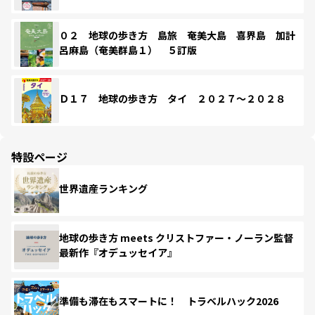
０２ 地球の歩き方 島旅 奄美大島 喜界島 加計
呂麻島（奄美群島１） ５訂版
Ｄ１７ 地球の歩き方 タイ ２０２７～２０２８
特設ページ
世界遺産ランキング
地球の歩き方 meets クリストファー・ノーラン監督
最新作『オデュッセイア』
準備も滞在もスマートに！ トラベルハック2026