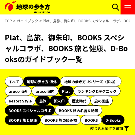
TOP
ガイドブック
Plat、島旅、御朱印、BOOKS スペシャルコラボ、BOOK
Plat、島旅、御朱印、BOOKS スペシ
ャルコラボ、BOOKS 旅と健康、D-Bo
oksのガイドブック一覧
すべて
地球の歩き方 海外
地球の歩き方 Jシリーズ（国内）
aruco 海外
aruco 国内
Plat
ランキング&テクニック
Resort Style
島旅
御朱印
歴史時代
旅の図鑑
BOOKS スペシャルコラボ
BOOKS 旅の名言＆絶景
BOOKS 旅と健康
BOOKS 旅の読み物
BOOKS
D-Books
絞り込み条件を追加