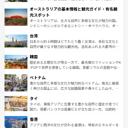
ストーン国立公園といった絶景が堪能できる。さらに、南
秘を感じたいなら、火山が生み出した壮大な景観を誇るハ
オーストラリアの基本情報と観光ガイド・有名観
部のニューオーリンズでは、音楽と美食が融合した独特の
ワイ島は見逃せない。また、定番の観光地といえばオアフ
文化が魅力。旅行者はアメリカの各地域で異なる魅力を楽
島だが、静かな自然を求めるならマウイ島やカウアイ島が
光スポット
しみながら、その多様性と豊かな歴史を感じることができ
おすすめ。エメラルドグリーンに輝く海をはじめ、豊かな
オーストラリアは、壮大な自然と多様な文化が魅力の国。
るだろう。車でのロードトリップや列車の旅も、アメリカ
文化や歴史が息づいている。「アロハスピリット」と呼ば
シドニーのシンボルであるシドニー・オペラハウス、オー
ならではの贅沢な旅のスタイルだ。 なお、新着のアメリカ
れるおもてなしの心で訪れる人々を迎えてくれるハワイの
ストラリア東海岸北部に広がる大サンゴ礁地帯グレートバ
情報は
コンテンツ一覧
を参照してほしい。
人々、おいしいローカルフードやハワイアンミュージッ
台湾
リアリーフや大陸中央部にそびえるウルル（エアーズロッ
ク、伝統的なフラダンスなど、すべてがハワイの魅力を彩
ク）、タスマニアの美しい原生林やケアンズの熱帯雨林な
日本から約４時間ほどでたどり着く台湾は、多彩な文化と
っている。訪れるたびに新しい発見と感動が待っているハ
ど、見どころがたくさん。また、カフェやワイン、オージ
自然が織りなす魅力的な観光地。活気あふれる大都市の台
ワイを、存分に味わってほしい。 なお、新着のハワイ情報
ービーフなどの食文化も豊かで、美味しいものであふれて
北やノスタルジックな町並みが人気な九份（ジォウフェ
は
コンテンツ一覧
を参照してほしい。
韓国
いる。アクティビティも充実しており、サーフィンやダイ
ン）、静ひつな山岳地帯である台湾東部など、都市の喧騒
ビング、ハイキングなど、アウトドア好きにはたまらな
と山間の静けさが共存しており、訪れる人に新しい発見と
歴史ある王朝文化が残る一方で、最先端のファッションやK
い。オーストラリアの多彩な魅力を存分に味わいつくそ
驚きをもたらしてくれる。また、奥深い台湾の食文化も魅
-POPで世界を席巻している韓国。首都ソウルの宮殿や伝統
う。 なお、新着のオーストラリア情報は
コンテンツ一覧
を
力で、夜市などの屋台グルメから高級料理、ヘルシーで美
家屋が並ぶエリアでは韓国の歴史と文化に浸ることがで
参照してほしい。
ベトナム
容にもいいと評判のスイーツなど、バラエティ豊かな料理
き、地方に足を延ばせば四季折々の自然美を楽しむことが
が味わえる。 なお、新着の台湾情報は
コンテンツ一覧
を参
できる。そして、キムチや焼肉、絶品のストリートフード
豊かな自然と多様な文化が魅力的なベトナム。南北に細長
照してほしい。
まで、さまざまな韓国料理が待っている。夜には、韓国な
く伸びる国土には、広大な田園風景や青々とした山々、世
らではのナイトライフも堪能できる。あたたかいホスピタ
界遺産に登録された壮大な自然景観が点在し、都市部では
タイ
リティに包まれながら、韓国の多彩な魅力を心ゆくまで味
急速な発展と共に伝統が息づく。ハノイの古い町並みやホ
わってみてほしい。 なお、新着の韓国情報は
コンテンツ一
ーチミン市のフランス統治時代の建物も、独特の雰囲気を
タイは、東南アジアに位置する豊かな自然と歴史が息づく
覧
を参照してほしい。
醸し出している。また、バラエティの豊かさとおいしさで
国だ。首都バンコクは高層ビルが立ち並ぶ一方、伝統的な
世界中の食通を魅了してやまないベトナム料理も魅力のひ
寺院や市場がいたるところに点在し、古きよき文化と現代
香港
とつ。フォーやバインミー、ベトナムコーヒーなどは、ぜ
の活気が交差している。北部ではチェンマイなどの山岳地
ひ現地で味わいたい。どの地域を訪れてもあたたかい人々
帯で自然と触れ合い、南部ではプーケットやクラビの美し
アジアと西洋の文化が交わる香港は、特有のエネルギーを