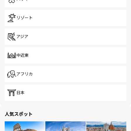
リゾート
アジア
中近東
アフリカ
日本
人気スポット