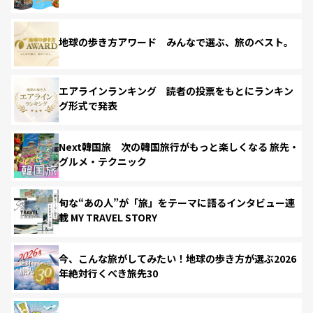
地球の歩き方アワード みんなで選ぶ、旅のベスト。
エアラインランキング 読者の投票をもとにランキン
グ形式で発表
Next韓国旅 次の韓国旅行がもっと楽しくなる 旅先・
グルメ・テクニック
旬な“あの人”が「旅」をテーマに語るインタビュー連
載 MY TRAVEL STORY
今、こんな旅がしてみたい！地球の歩き方が選ぶ2026
年絶対行くべき旅先30