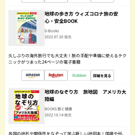
地球の歩き方 ウィズコロナ旅の安
心・安全BOOK
D-Books
2022.07.20 発売
久しぶりの海外旅行でも大丈夫！旅の手配や準備に使えるテク
ニックがつまった24ページの電子書籍
詳細を見る
地球のなぞり方 旅地図 アメリカ大
陸編
BOOKS 旅と健康
2022.10.14 発売
各国の地形や関係性をなぞって学ぶ新しい地図本！国境や州、