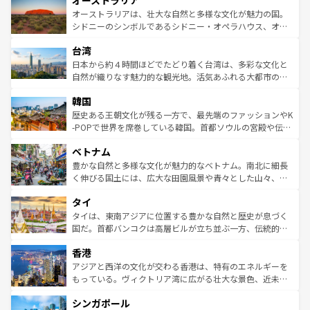
オーストラリア
ワイ島は見逃せない。また、定番の観光地といえばオアフ
文化が魅力。旅行者はアメリカの各地域で異なる魅力を楽
島だが、静かな自然を求めるならマウイ島やカウアイ島が
オーストラリアは、壮大な自然と多様な文化が魅力の国。
しみながら、その多様性と豊かな歴史を感じることができ
おすすめ。エメラルドグリーンに輝く海をはじめ、豊かな
シドニーのシンボルであるシドニー・オペラハウス、オー
るだろう。車でのロードトリップや列車の旅も、アメリカ
文化や歴史が息づいている。「アロハスピリット」と呼ば
ストラリア東海岸北部に広がる大サンゴ礁地帯グレートバ
ならではの贅沢な旅のスタイルだ。 なお、新着のアメリカ
台湾
れるおもてなしの心で訪れる人々を迎えてくれるハワイの
リアリーフや大陸中央部にそびえるウルル（エアーズロッ
情報は
コンテンツ一覧
を参照してほしい。
人々、おいしいローカルフードやハワイアンミュージッ
ク）、タスマニアの美しい原生林やケアンズの熱帯雨林な
日本から約４時間ほどでたどり着く台湾は、多彩な文化と
ク、伝統的なフラダンスなど、すべてがハワイの魅力を彩
ど、見どころがたくさん。また、カフェやワイン、オージ
自然が織りなす魅力的な観光地。活気あふれる大都市の台
っている。訪れるたびに新しい発見と感動が待っているハ
ービーフなどの食文化も豊かで、美味しいものであふれて
北やノスタルジックな町並みが人気な九份（ジォウフェ
ワイを、存分に味わってほしい。 なお、新着のハワイ情報
韓国
いる。アクティビティも充実しており、サーフィンやダイ
ン）、静ひつな山岳地帯である台湾東部など、都市の喧騒
は
コンテンツ一覧
を参照してほしい。
ビング、ハイキングなど、アウトドア好きにはたまらな
と山間の静けさが共存しており、訪れる人に新しい発見と
歴史ある王朝文化が残る一方で、最先端のファッションやK
い。オーストラリアの多彩な魅力を存分に味わいつくそ
驚きをもたらしてくれる。また、奥深い台湾の食文化も魅
-POPで世界を席巻している韓国。首都ソウルの宮殿や伝統
う。 なお、新着のオーストラリア情報は
コンテンツ一覧
を
力で、夜市などの屋台グルメから高級料理、ヘルシーで美
家屋が並ぶエリアでは韓国の歴史と文化に浸ることがで
参照してほしい。
ベトナム
容にもいいと評判のスイーツなど、バラエティ豊かな料理
き、地方に足を延ばせば四季折々の自然美を楽しむことが
が味わえる。 なお、新着の台湾情報は
コンテンツ一覧
を参
できる。そして、キムチや焼肉、絶品のストリートフード
豊かな自然と多様な文化が魅力的なベトナム。南北に細長
照してほしい。
まで、さまざまな韓国料理が待っている。夜には、韓国な
く伸びる国土には、広大な田園風景や青々とした山々、世
らではのナイトライフも堪能できる。あたたかいホスピタ
界遺産に登録された壮大な自然景観が点在し、都市部では
タイ
リティに包まれながら、韓国の多彩な魅力を心ゆくまで味
急速な発展と共に伝統が息づく。ハノイの古い町並みやホ
わってみてほしい。 なお、新着の韓国情報は
コンテンツ一
ーチミン市のフランス統治時代の建物も、独特の雰囲気を
タイは、東南アジアに位置する豊かな自然と歴史が息づく
覧
を参照してほしい。
醸し出している。また、バラエティの豊かさとおいしさで
国だ。首都バンコクは高層ビルが立ち並ぶ一方、伝統的な
世界中の食通を魅了してやまないベトナム料理も魅力のひ
寺院や市場がいたるところに点在し、古きよき文化と現代
香港
とつ。フォーやバインミー、ベトナムコーヒーなどは、ぜ
の活気が交差している。北部ではチェンマイなどの山岳地
ひ現地で味わいたい。どの地域を訪れてもあたたかい人々
帯で自然と触れ合い、南部ではプーケットやクラビの美し
アジアと西洋の文化が交わる香港は、特有のエネルギーを
が旅行者を迎えてくれるので、きっと忘れられない旅にな
いビーチでリゾート気分を楽しむことができる。タイ料理
もっている。ヴィクトリア湾に広がる壮大な景色、近未来
るはずだ。 なお、新着のベトナム情報は
コンテンツ一覧
を
は世界的に有名で、屋台から高級レストランまで味覚を刺
的なアートスポット、そして歴史と現代が融合した町並
参照してほしい。
シンガポール
激する。気候は一年中温暖で、どの季節にも異なる楽しみ
み、どこを訪れても感動するはず。観光スポットが密集し