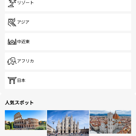
リゾート
アジア
中近東
アフリカ
日本
人気スポット