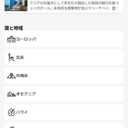
が待っている。親しみやすいタイの人々、仏教を中心とし
ており、効率よく見どころを回れるのも魅力。息をのむよ
アジアの交差点として多文化が融合した独自の魅力を放つ
た文化、そして多様な観光資源が、訪れる旅人を魅了し続
うな絶景から文化的な体験まで、香港を存分に楽しみ尽く
シンガポール。未来的な建築物が並ぶマリーナベイ、歴史
ける。 なお、新着のタイ情報は
コンテンツ一覧
を参照して
そう。 なお、新着の香港情報は
コンテンツ一覧
を参照して
と伝統を感じられるエスニックタウン、多数の緑豊かな公
ほしい。
ほしい。
園や自然保護区など、自然が調和した近代的な景観と文化
の多様性あふれるカラフルな町は、どこを歩いても新しい
国と地域
発見がある。さらに、治安のよさや充実した公共交通機関
も、旅行者にとっては魅力的なポイント。グルメも豊富
で、ホーカーズは地元の風情を楽しめる外せないスポット
ヨーロッパ
だ。訪れる人を飽きさせないシンガポールで、多様な魅力
を体感しよう。 なお、新着のシンガポール情報は
コンテン
ツ一覧
を参照してほしい。
北米
中南米
オセアニア
ハワイ