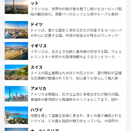
なお、新着のイタリア情報は
コンテンツ一覧
を参照してほ
れる闘牛、そして美味しいタパスが生活の一部となってい
ット
しい。
る。首都マドリードの洗練された雰囲気や、バルセロナの
フランスは、世界中の旅行者を魅了し続けるヨーロッパ屈
アートに溢れた街角から、地方では古代ローマ遺跡や中世
指の観光地だ。首都パリのエッフェル塔やルーブル美術館
の城塞都市、穏やかなビーチリゾートまで多彩な表情を見
といった象徴的なスポットから、田舎町の古風な美しさま
せる。地方によって風土や気候が異なるスペインはその個
ドイツ
で、幅広い魅力が詰まっている。華麗な宮殿、歴史的な大
性で訪れる人を魅了する。 なお、新着のスペイン情報は
コ
聖堂、美しいビーチ、そして豊かな自然が、訪れる者を心
ドイツは、豊かな歴史と多彩な文化が交差するヨーロッパ
ンテンツ一覧
を参照してほしい。
から魅了する。また、フランスは美食の国としても知ら
の中心に位置する国。中世の街並みが残るロマンチック街
れ、フランス料理はユネスコ無形文化遺産にも登録されて
道から、未来を先取りするようなモダンな都市まで多様な
イギリス
いる。シャンパンの発祥地であるランス、プロヴァンスの
顔を持つこの国は、どこを歩いても飽きることがない。ベ
香り高いラベンダー畑など、多彩な楽しみ方が可能だ。さ
ルリンの文化的活気、バイエルン州のアルプスの絶景、そ
イギリスは、古きよき伝統と最先端が共存する国。ウェス
らに、パリ以外の地域にも魅力が溢れており、どの街角に
してライン川沿いのワイン畑といった風景は必見。ビール
トミンスター寺院や大英博物館のようなランドマーク、歴
も豊かな歴史と文化が息づいている。パリ以外の個性あふ
とソーセージを味わいながら地元の人と過ごす楽しい時間
史ある大学都市、美しい丘陵地帯や牧歌的な風景など、エ
れる地方に足を運ぶとそれぞれで全く異なる文化を体験で
スイス
は、お酒好きな人にはぜひ体験してほしい。 なお、新着の
リアごとに異なる魅力がある。また、優雅なアフタヌーン
きるだろう。 なお、新着のフランス情報は
コンテンツ一覧
ドイツ情報は
コンテンツ一覧
を参照してほしい。
ティー、ビール好きにはたまらない英国パブ、サッカー観
スイスの国土面積は九州ほどの広さだが、運行時刻が正確
を参照してほしい。
戦など、本場だからこそできる体験も豊富。イギリスを旅
な交通網が整備されており、初心者でも安心して個人旅行
して楽しみつくそう。 なお、新着のイギリス情報は
コンテ
を楽しめる。日本同様に時刻表どおりの旅が可能だ。中世
アメリカ
ンツ一覧
を参照してほしい。
の建物がそのまま残る町や、スイスならではのユニークな
博物館もあり、アルプス観光だけでなく町歩きも満喫する
アメリカ合衆国は、広大な土地と多様な文化が魅力の国。
ことができる。国民の所得が高いため物価も高いが、旅行
東海岸の都市部から西海岸のカリフォルニアまで、訪れる
者向けの交通パス提供のサービスもあり、うまく活用すれ
場所ごとに異なる風景と体験が待っている。ニューヨーク
ハワイ
ば市内交通費無料で観光を楽しむこともできる。 なお、新
のような巨大都市は、観光、ショッピング、エンターテイ
着のスイス情報は
コンテンツ一覧
を参照してほしい。
ンメントが詰まった刺激的なスポットだ。一方、アメリカ
年間を通じて温暖な気候に恵まれ、多くの島で構成される
西部には大自然が広がり、グランドキャニオンやイエロー
ハワイは、どの島も独自の魅力をもっている。大自然の神
ストーン国立公園といった絶景が堪能できる。さらに、南
秘を感じたいなら、火山が生み出した壮大な景観を誇るハ
部のニューオーリンズでは、音楽と美食が融合した独特の