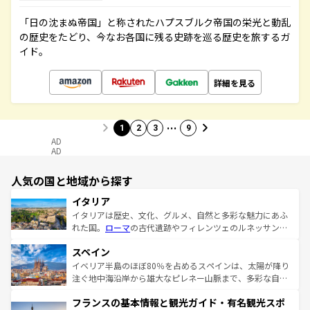
「日の沈まぬ帝国」と称されたハプスブルク帝国の栄光と動乱
の歴史をたどり、今なお各国に残る史跡を巡る歴史を旅するガ
イド。
詳細を見る
…
1
2
3
9
AD
AD
人気の国と地域から探す
イタリア
イタリアは歴史、文化、グルメ、自然と多彩な魅力にあふ
れた国。
ローマ
の古代遺跡やフィレンツェのルネッサンス
美術、ヴェネツィアの運河など、歴史あるスポットはもち
スペイン
ろん、トスカーナの美しい田園風景やアマルフィ海岸の絶
景など、自然景観も見逃せない。観光の合間には、本場の
イベリア半島のほぼ80％を占めるスペインは、太陽が降り
ピザやパスタなど、絶品のイタリア料理を堪能することも
注ぐ地中海沿岸から雄大なピレネー山脈まで、多彩な自然
できる。朝目覚めてから夜眠るまで、すべての瞬間を楽し
と文化が詰まったヨーロッパ屈指の旅行先だ。多様な地域
フランスの基本情報と観光ガイド・有名観光スポ
ませてくれるイタリアで、忘れられない旅をしてみよう！
文化が根付くこの国では、情熱的なフラメンコ、熱気あふ