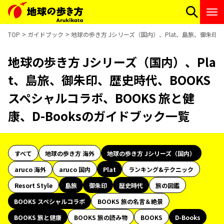
TOP
ガイドブック
地球の歩き方 Jシリーズ（国内）、Plat、島旅、御朱印、歴
地球の歩き方 Jシリーズ（国内）、Pla
t、島旅、御朱印、歴史時代、BOOKS
スペシャルコラボ、BOOKS 旅と健
康、D-Booksのガイドブック一覧
すべて
地球の歩き方 海外
地球の歩き方 Jシリーズ（国内）
aruco 海外
aruco 国内
Plat
ランキング&テクニック
Resort Style
島旅
御朱印
歴史時代
旅の図鑑
BOOKS スペシャルコラボ
BOOKS 旅の名言＆絶景
BOOKS 旅と健康
BOOKS 旅の読み物
BOOKS
D-Books