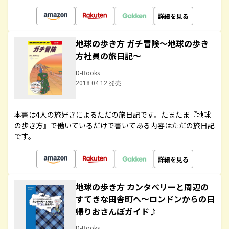
詳細を見る
地球の歩き方 ガチ冒険～地球の歩き
方社員の旅日記～
D-Books
2018.04.12 発売
本書は4人の旅好きによるただの旅日記です。たまたま『地球
の歩き方』で働いているだけで書いてある内容はただの旅日記
です。
詳細を見る
地球の歩き方 カンタベリーと周辺の
すてきな田舎町へ～ロンドンからの日
帰りおさんぽガイド♪
D-Books