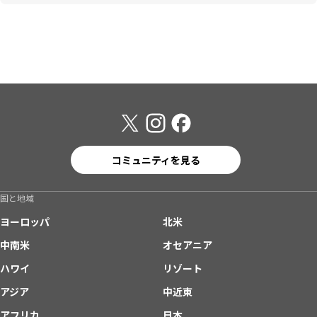
コミュニティを見る
国と地域
ヨーロッパ
北米
中南米
オセアニア
ハワイ
リゾート
アジア
中近東
アフリカ
日本