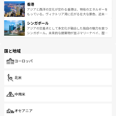
香港
とつ。フォーやバインミー、ベトナムコーヒーなどは、ぜ
の活気が交差している。北部ではチェンマイなどの山岳地
ひ現地で味わいたい。どの地域を訪れてもあたたかい人々
帯で自然と触れ合い、南部ではプーケットやクラビの美し
アジアと西洋の文化が交わる香港は、特有のエネルギーを
が旅行者を迎えてくれるので、きっと忘れられない旅にな
いビーチでリゾート気分を楽しむことができる。タイ料理
もっている。ヴィクトリア湾に広がる壮大な景色、近未来
るはずだ。 なお、新着のベトナム情報は
コンテンツ一覧
を
は世界的に有名で、屋台から高級レストランまで味覚を刺
的なアートスポット、そして歴史と現代が融合した町並
参照してほしい。
シンガポール
激する。気候は一年中温暖で、どの季節にも異なる楽しみ
み、どこを訪れても感動するはず。観光スポットが密集し
が待っている。親しみやすいタイの人々、仏教を中心とし
ており、効率よく見どころを回れるのも魅力。息をのむよ
アジアの交差点として多文化が融合した独自の魅力を放つ
た文化、そして多様な観光資源が、訪れる旅人を魅了し続
うな絶景から文化的な体験まで、香港を存分に楽しみ尽く
シンガポール。未来的な建築物が並ぶマリーナベイ、歴史
ける。 なお、新着のタイ情報は
コンテンツ一覧
を参照して
そう。 なお、新着の香港情報は
コンテンツ一覧
を参照して
と伝統を感じられるエスニックタウン、多数の緑豊かな公
ほしい。
ほしい。
園や自然保護区など、自然が調和した近代的な景観と文化
の多様性あふれるカラフルな町は、どこを歩いても新しい
国と地域
発見がある。さらに、治安のよさや充実した公共交通機関
も、旅行者にとっては魅力的なポイント。グルメも豊富
で、ホーカーズは地元の風情を楽しめる外せないスポット
ヨーロッパ
だ。訪れる人を飽きさせないシンガポールで、多様な魅力
を体感しよう。 なお、新着のシンガポール情報は
コンテン
ツ一覧
を参照してほしい。
北米
中南米
オセアニア