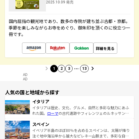
2025.10.09 発売
国内屈指の観光地であり、数多の寺院が建ち並ぶ古都・京都。
季節を楽しみながらお寺をめぐり、御朱印を頂くのに役立つ一
冊です。
詳細を見る
…
1
2
3
13
AD
AD
人気の国と地域から探す
イタリア
イタリアは歴史、文化、グルメ、自然と多彩な魅力にあふ
れた国。
ローマ
の古代遺跡やフィレンツェのルネッサンス
美術、ヴェネツィアの運河など、歴史あるスポットはもち
スペイン
ろん、トスカーナの美しい田園風景やアマルフィ海岸の絶
景など、自然景観も見逃せない。観光の合間には、本場の
イベリア半島のほぼ80％を占めるスペインは、太陽が降り
ピザやパスタなど、絶品のイタリア料理を堪能することも
注ぐ地中海沿岸から雄大なピレネー山脈まで、多彩な自然