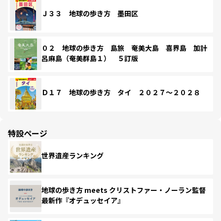
Ｊ３３ 地球の歩き方 墨田区
０２ 地球の歩き方 島旅 奄美大島 喜界島 加計
呂麻島（奄美群島１） ５訂版
Ｄ１７ 地球の歩き方 タイ ２０２７～２０２８
特設ページ
世界遺産ランキング
地球の歩き方 meets クリストファー・ノーラン監督
最新作『オデュッセイア』