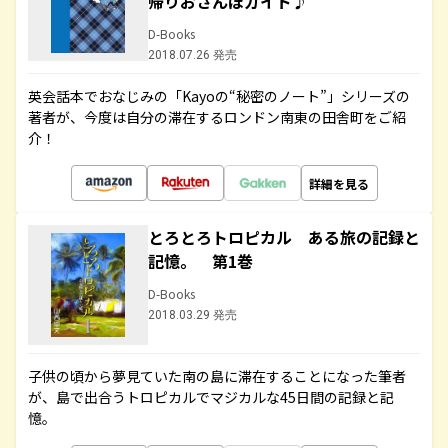
帰りおさんぽガイド♪
D-Books
2018.07.26 発売
英会話本でおなじみの「Kayoの“秘密のノート”」シリーズの
著者が、今度は自分の滞在するロンドン南東の田舎町をご紹
介！
詳細を見る
とろとろトロピカル ある旅の記録と
記憶。 第1巻
D-Books
2018.03.29 発売
子供の頃から夢見ていた南の島に滞在することになった筆者
が、島で出合うトロピカルでマジカルな45日間の記録と記
憶。