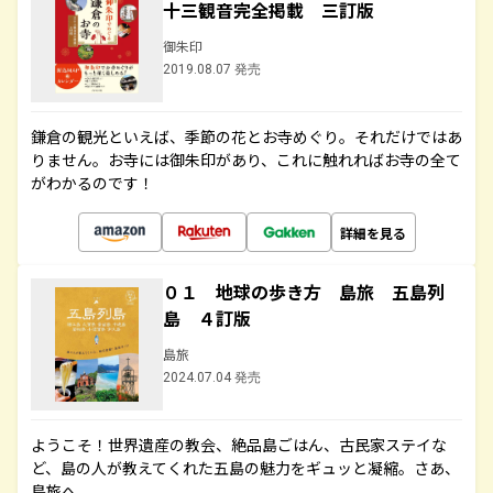
十三観音完全掲載 三訂版
御朱印
2019.08.07 発売
鎌倉の観光といえば、季節の花とお寺めぐり。それだけではあ
りません。お寺には御朱印があり、これに触れればお寺の全て
がわかるのです！
詳細を見る
０１ 地球の歩き方 島旅 五島列
島 ４訂版
島旅
2024.07.04 発売
ようこそ！世界遺産の教会、絶品島ごはん、古民家ステイな
ど、島の人が教えてくれた五島の魅力をギュッと凝縮。さあ、
島旅へ。