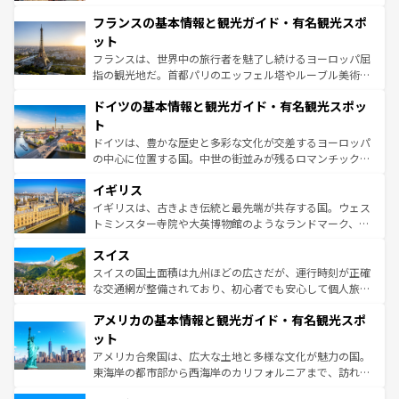
できる。朝目覚めてから夜眠るまで、すべての瞬間を楽し
と文化が詰まったヨーロッパ屈指の旅行先だ。多様な地域
フランスの基本情報と観光ガイド・有名観光スポ
ませてくれるイタリアで、忘れられない旅をしてみよう！
文化が根付くこの国では、情熱的なフラメンコ、熱気あふ
なお、新着のイタリア情報は
コンテンツ一覧
を参照してほ
れる闘牛、そして美味しいタパスが生活の一部となってい
ット
しい。
る。首都マドリードの洗練された雰囲気や、バルセロナの
フランスは、世界中の旅行者を魅了し続けるヨーロッパ屈
アートに溢れた街角から、地方では古代ローマ遺跡や中世
指の観光地だ。首都パリのエッフェル塔やルーブル美術館
の城塞都市、穏やかなビーチリゾートまで多彩な表情を見
といった象徴的なスポットから、田舎町の古風な美しさま
せる。地方によって風土や気候が異なるスペインはその個
ドイツの基本情報と観光ガイド・有名観光スポッ
で、幅広い魅力が詰まっている。華麗な宮殿、歴史的な大
性で訪れる人を魅了する。 なお、新着のスペイン情報は
コ
聖堂、美しいビーチ、そして豊かな自然が、訪れる者を心
ト
ンテンツ一覧
を参照してほしい。
から魅了する。また、フランスは美食の国としても知ら
ドイツは、豊かな歴史と多彩な文化が交差するヨーロッパ
れ、フランス料理はユネスコ無形文化遺産にも登録されて
の中心に位置する国。中世の街並みが残るロマンチック街
いる。シャンパンの発祥地であるランス、プロヴァンスの
道から、未来を先取りするようなモダンな都市まで多様な
香り高いラベンダー畑など、多彩な楽しみ方が可能だ。さ
イギリス
顔を持つこの国は、どこを歩いても飽きることがない。ベ
らに、パリ以外の地域にも魅力が溢れており、どの街角に
ルリンの文化的活気、バイエルン州のアルプスの絶景、そ
イギリスは、古きよき伝統と最先端が共存する国。ウェス
も豊かな歴史と文化が息づいている。パリ以外の個性あふ
してライン川沿いのワイン畑といった風景は必見。ビール
トミンスター寺院や大英博物館のようなランドマーク、歴
れる地方に足を運ぶとそれぞれで全く異なる文化を体験で
とソーセージを味わいながら地元の人と過ごす楽しい時間
史ある大学都市、美しい丘陵地帯や牧歌的な風景など、エ
きるだろう。 なお、新着のフランス情報は
コンテンツ一覧
スイス
は、お酒好きな人にはぜひ体験してほしい。 なお、新着の
リアごとに異なる魅力がある。また、優雅なアフタヌーン
を参照してほしい。
ドイツ情報は
コンテンツ一覧
を参照してほしい。
ティー、ビール好きにはたまらない英国パブ、サッカー観
スイスの国土面積は九州ほどの広さだが、運行時刻が正確
戦など、本場だからこそできる体験も豊富。イギリスを旅
な交通網が整備されており、初心者でも安心して個人旅行
して楽しみつくそう。 なお、新着のイギリス情報は
コンテ
を楽しめる。日本同様に時刻表どおりの旅が可能だ。中世
アメリカの基本情報と観光ガイド・有名観光スポ
ンツ一覧
を参照してほしい。
の建物がそのまま残る町や、スイスならではのユニークな
博物館もあり、アルプス観光だけでなく町歩きも満喫する
ット
ことができる。国民の所得が高いため物価も高いが、旅行
アメリカ合衆国は、広大な土地と多様な文化が魅力の国。
者向けの交通パス提供のサービスもあり、うまく活用すれ
東海岸の都市部から西海岸のカリフォルニアまで、訪れる
ば市内交通費無料で観光を楽しむこともできる。 なお、新
場所ごとに異なる風景と体験が待っている。ニューヨーク