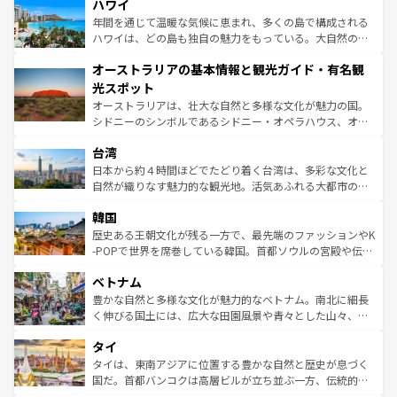
着のスイス情報は
コンテンツ一覧
を参照してほしい。
ハワイ
のような巨大都市は、観光、ショッピング、エンターテイ
ンメントが詰まった刺激的なスポットだ。一方、アメリカ
年間を通じて温暖な気候に恵まれ、多くの島で構成される
西部には大自然が広がり、グランドキャニオンやイエロー
ハワイは、どの島も独自の魅力をもっている。大自然の神
ストーン国立公園といった絶景が堪能できる。さらに、南
秘を感じたいなら、火山が生み出した壮大な景観を誇るハ
オーストラリアの基本情報と観光ガイド・有名観
部のニューオーリンズでは、音楽と美食が融合した独特の
ワイ島は見逃せない。また、定番の観光地といえばオアフ
文化が魅力。旅行者はアメリカの各地域で異なる魅力を楽
島だが、静かな自然を求めるならマウイ島やカウアイ島が
光スポット
しみながら、その多様性と豊かな歴史を感じることができ
おすすめ。エメラルドグリーンに輝く海をはじめ、豊かな
オーストラリアは、壮大な自然と多様な文化が魅力の国。
るだろう。車でのロードトリップや列車の旅も、アメリカ
文化や歴史が息づいている。「アロハスピリット」と呼ば
シドニーのシンボルであるシドニー・オペラハウス、オー
ならではの贅沢な旅のスタイルだ。 なお、新着のアメリカ
れるおもてなしの心で訪れる人々を迎えてくれるハワイの
ストラリア東海岸北部に広がる大サンゴ礁地帯グレートバ
情報は
コンテンツ一覧
を参照してほしい。
人々、おいしいローカルフードやハワイアンミュージッ
台湾
リアリーフや大陸中央部にそびえるウルル（エアーズロッ
ク、伝統的なフラダンスなど、すべてがハワイの魅力を彩
ク）、タスマニアの美しい原生林やケアンズの熱帯雨林な
日本から約４時間ほどでたどり着く台湾は、多彩な文化と
っている。訪れるたびに新しい発見と感動が待っているハ
ど、見どころがたくさん。また、カフェやワイン、オージ
自然が織りなす魅力的な観光地。活気あふれる大都市の台
ワイを、存分に味わってほしい。 なお、新着のハワイ情報
ービーフなどの食文化も豊かで、美味しいものであふれて
北やノスタルジックな町並みが人気な九份（ジォウフェ
は
コンテンツ一覧
を参照してほしい。
韓国
いる。アクティビティも充実しており、サーフィンやダイ
ン）、静ひつな山岳地帯である台湾東部など、都市の喧騒
ビング、ハイキングなど、アウトドア好きにはたまらな
と山間の静けさが共存しており、訪れる人に新しい発見と
歴史ある王朝文化が残る一方で、最先端のファッションやK
い。オーストラリアの多彩な魅力を存分に味わいつくそ
驚きをもたらしてくれる。また、奥深い台湾の食文化も魅
-POPで世界を席巻している韓国。首都ソウルの宮殿や伝統
う。 なお、新着のオーストラリア情報は
コンテンツ一覧
を
力で、夜市などの屋台グルメから高級料理、ヘルシーで美
家屋が並ぶエリアでは韓国の歴史と文化に浸ることがで
参照してほしい。
ベトナム
容にもいいと評判のスイーツなど、バラエティ豊かな料理
き、地方に足を延ばせば四季折々の自然美を楽しむことが
が味わえる。 なお、新着の台湾情報は
コンテンツ一覧
を参
できる。そして、キムチや焼肉、絶品のストリートフード
豊かな自然と多様な文化が魅力的なベトナム。南北に細長
照してほしい。
まで、さまざまな韓国料理が待っている。夜には、韓国な
く伸びる国土には、広大な田園風景や青々とした山々、世
らではのナイトライフも堪能できる。あたたかいホスピタ
界遺産に登録された壮大な自然景観が点在し、都市部では
タイ
リティに包まれながら、韓国の多彩な魅力を心ゆくまで味
急速な発展と共に伝統が息づく。ハノイの古い町並みやホ
わってみてほしい。 なお、新着の韓国情報は
コンテンツ一
ーチミン市のフランス統治時代の建物も、独特の雰囲気を
タイは、東南アジアに位置する豊かな自然と歴史が息づく
覧
を参照してほしい。
醸し出している。また、バラエティの豊かさとおいしさで
国だ。首都バンコクは高層ビルが立ち並ぶ一方、伝統的な
世界中の食通を魅了してやまないベトナム料理も魅力のひ
寺院や市場がいたるところに点在し、古きよき文化と現代