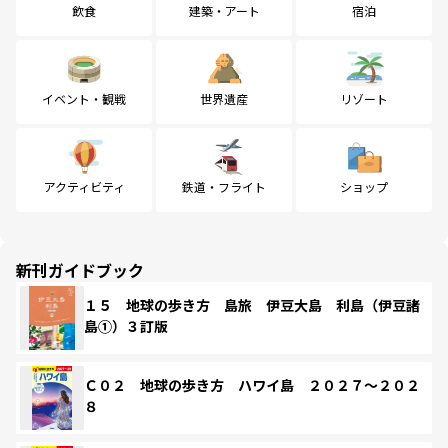
飲食
建築・アート
宿泊
イベント・観戦
世界遺産
リゾート
アクティビティ
鉄道・フライト
ショップ
新刊ガイドブック
１５ 地球の歩き方 島旅 伊豆大島 利島（伊豆諸
島①）３訂版
Ｃ０２ 地球の歩き方 ハワイ島 ２０２７～２０２
８