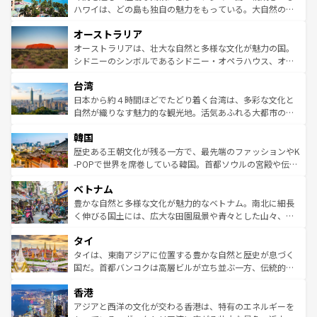
西部には大自然が広がり、グランドキャニオンやイエロー
ハワイは、どの島も独自の魅力をもっている。大自然の神
ストーン国立公園といった絶景が堪能できる。さらに、南
秘を感じたいなら、火山が生み出した壮大な景観を誇るハ
オーストラリア
部のニューオーリンズでは、音楽と美食が融合した独特の
ワイ島は見逃せない。また、定番の観光地といえばオアフ
文化が魅力。旅行者はアメリカの各地域で異なる魅力を楽
島だが、静かな自然を求めるならマウイ島やカウアイ島が
オーストラリアは、壮大な自然と多様な文化が魅力の国。
しみながら、その多様性と豊かな歴史を感じることができ
おすすめ。エメラルドグリーンに輝く海をはじめ、豊かな
シドニーのシンボルであるシドニー・オペラハウス、オー
るだろう。車でのロードトリップや列車の旅も、アメリカ
文化や歴史が息づいている。「アロハスピリット」と呼ば
ストラリア東海岸北部に広がる大サンゴ礁地帯グレートバ
ならではの贅沢な旅のスタイルだ。 なお、新着のアメリカ
台湾
れるおもてなしの心で訪れる人々を迎えてくれるハワイの
リアリーフや大陸中央部にそびえるウルル（エアーズロッ
情報は
コンテンツ一覧
を参照してほしい。
人々、おいしいローカルフードやハワイアンミュージッ
ク）、タスマニアの美しい原生林やケアンズの熱帯雨林な
日本から約４時間ほどでたどり着く台湾は、多彩な文化と
ク、伝統的なフラダンスなど、すべてがハワイの魅力を彩
ど、見どころがたくさん。また、カフェやワイン、オージ
自然が織りなす魅力的な観光地。活気あふれる大都市の台
っている。訪れるたびに新しい発見と感動が待っているハ
ービーフなどの食文化も豊かで、美味しいものであふれて
北やノスタルジックな町並みが人気な九份（ジォウフェ
ワイを、存分に味わってほしい。 なお、新着のハワイ情報
韓国
いる。アクティビティも充実しており、サーフィンやダイ
ン）、静ひつな山岳地帯である台湾東部など、都市の喧騒
は
コンテンツ一覧
を参照してほしい。
ビング、ハイキングなど、アウトドア好きにはたまらな
と山間の静けさが共存しており、訪れる人に新しい発見と
歴史ある王朝文化が残る一方で、最先端のファッションやK
い。オーストラリアの多彩な魅力を存分に味わいつくそ
驚きをもたらしてくれる。また、奥深い台湾の食文化も魅
-POPで世界を席巻している韓国。首都ソウルの宮殿や伝統
う。 なお、新着のオーストラリア情報は
コンテンツ一覧
を
力で、夜市などの屋台グルメから高級料理、ヘルシーで美
家屋が並ぶエリアでは韓国の歴史と文化に浸ることがで
参照してほしい。
ベトナム
容にもいいと評判のスイーツなど、バラエティ豊かな料理
き、地方に足を延ばせば四季折々の自然美を楽しむことが
が味わえる。 なお、新着の台湾情報は
コンテンツ一覧
を参
できる。そして、キムチや焼肉、絶品のストリートフード
豊かな自然と多様な文化が魅力的なベトナム。南北に細長
照してほしい。
まで、さまざまな韓国料理が待っている。夜には、韓国な
く伸びる国土には、広大な田園風景や青々とした山々、世
らではのナイトライフも堪能できる。あたたかいホスピタ
界遺産に登録された壮大な自然景観が点在し、都市部では
タイ
リティに包まれながら、韓国の多彩な魅力を心ゆくまで味
急速な発展と共に伝統が息づく。ハノイの古い町並みやホ
わってみてほしい。 なお、新着の韓国情報は
コンテンツ一
ーチミン市のフランス統治時代の建物も、独特の雰囲気を
タイは、東南アジアに位置する豊かな自然と歴史が息づく
覧
を参照してほしい。
醸し出している。また、バラエティの豊かさとおいしさで
国だ。首都バンコクは高層ビルが立ち並ぶ一方、伝統的な
世界中の食通を魅了してやまないベトナム料理も魅力のひ
寺院や市場がいたるところに点在し、古きよき文化と現代
香港
とつ。フォーやバインミー、ベトナムコーヒーなどは、ぜ
の活気が交差している。北部ではチェンマイなどの山岳地
ひ現地で味わいたい。どの地域を訪れてもあたたかい人々
帯で自然と触れ合い、南部ではプーケットやクラビの美し
アジアと西洋の文化が交わる香港は、特有のエネルギーを