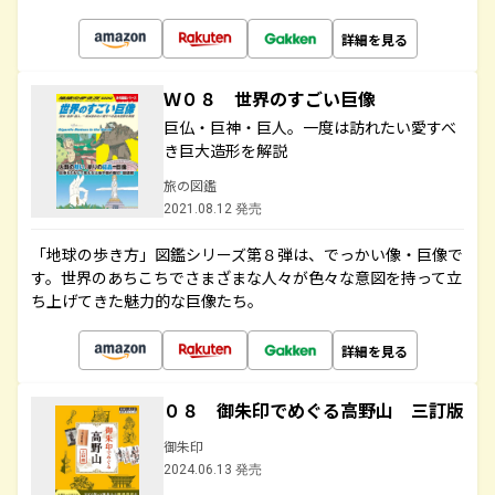
詳細を見る
Ｗ０８ 世界のすごい巨像
巨仏・巨神・巨人。一度は訪れたい愛すべ
き巨大造形を解説
旅の図鑑
2021.08.12 発売
「地球の歩き方」図鑑シリーズ第８弾は、でっかい像・巨像で
す。世界のあちこちでさまざまな人々が色々な意図を持って立
ち上げてきた魅力的な巨像たち。
詳細を見る
０８ 御朱印でめぐる高野山 三訂版
御朱印
2024.06.13 発売