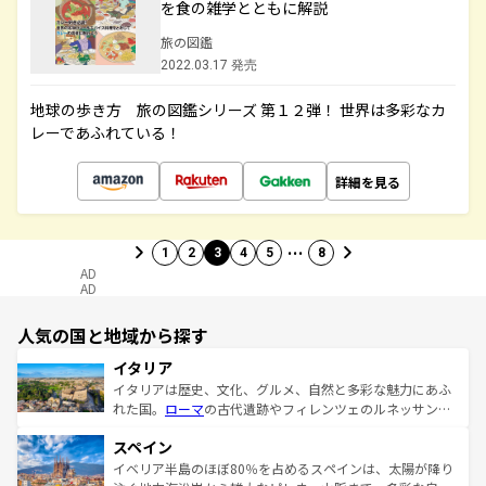
を食の雑学とともに解説
旅の図鑑
2022.03.17 発売
地球の歩き方 旅の図鑑シリーズ 第１２弾！ 世界は多彩なカ
レーであふれている！
詳細を見る
…
1
2
3
4
5
8
AD
AD
人気の国と地域から探す
イタリア
イタリアは歴史、文化、グルメ、自然と多彩な魅力にあふ
れた国。
ローマ
の古代遺跡やフィレンツェのルネッサンス
美術、ヴェネツィアの運河など、歴史あるスポットはもち
スペイン
ろん、トスカーナの美しい田園風景やアマルフィ海岸の絶
景など、自然景観も見逃せない。観光の合間には、本場の
イベリア半島のほぼ80％を占めるスペインは、太陽が降り