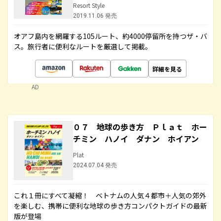
Resort Style
2019.11.06 発売
オアフ島内を網羅する105ルート、約4000停留所を持つザ・バ
ス。旅行者に便利なルートを厳選して掲載。
詳細を見る
AD
０７ 地球の歩き方 Ｐｌａｔ ホー
チミン ハノイ ダナン ホイアン
Plat
2024.07.04 発売
これ１冊にすべて凝縮！ ベトナムの人気４都市＋人気の郊外
を楽しむ、携帯に便利な地球の歩き方コンパクトガイドの最新
版が登場