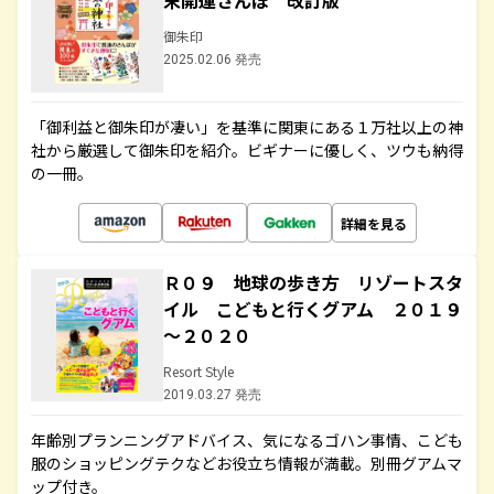
末開運さんぽ 改訂版
御朱印
2025.02.06 発売
「御利益と御朱印が凄い」を基準に関東にある１万社以上の神
社から厳選して御朱印を紹介。ビギナーに優しく、ツウも納得
の一冊。
詳細を見る
Ｒ０９ 地球の歩き方 リゾートスタ
イル こどもと行くグアム ２０１９
～２０２０
Resort Style
2019.03.27 発売
年齢別プランニングアドバイス、気になるゴハン事情、こども
服のショッピングテクなどお役立ち情報が満載。別冊グアムマ
ップ付き。