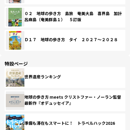
０２ 地球の歩き方 島旅 奄美大島 喜界島 加計
呂麻島（奄美群島１） ５訂版
Ｄ１７ 地球の歩き方 タイ ２０２７～２０２８
特設ページ
世界遺産ランキング
地球の歩き方 meets クリストファー・ノーラン監督
最新作『オデュッセイア』
準備も滞在もスマートに！ トラベルハック2026