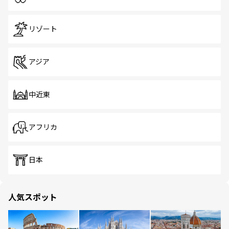
リゾート
アジア
中近東
アフリカ
日本
人気スポット