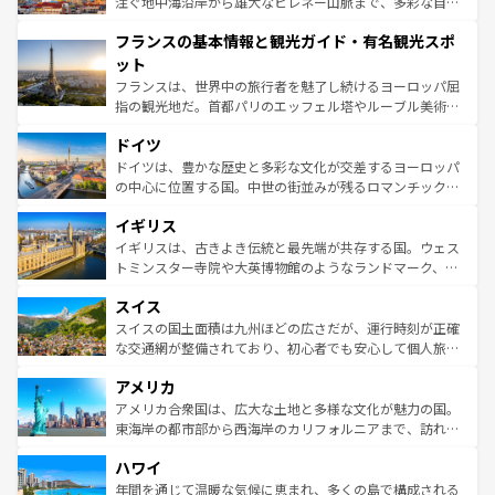
ピザやパスタなど、絶品のイタリア料理を堪能することも
注ぐ地中海沿岸から雄大なピレネー山脈まで、多彩な自然
できる。朝目覚めてから夜眠るまで、すべての瞬間を楽し
と文化が詰まったヨーロッパ屈指の旅行先だ。多様な地域
フランスの基本情報と観光ガイド・有名観光スポ
ませてくれるイタリアで、忘れられない旅をしてみよう！
文化が根付くこの国では、情熱的なフラメンコ、熱気あふ
なお、新着のイタリア情報は
コンテンツ一覧
を参照してほ
れる闘牛、そして美味しいタパスが生活の一部となってい
ット
しい。
る。首都マドリードの洗練された雰囲気や、バルセロナの
フランスは、世界中の旅行者を魅了し続けるヨーロッパ屈
アートに溢れた街角から、地方では古代ローマ遺跡や中世
指の観光地だ。首都パリのエッフェル塔やルーブル美術館
の城塞都市、穏やかなビーチリゾートまで多彩な表情を見
といった象徴的なスポットから、田舎町の古風な美しさま
せる。地方によって風土や気候が異なるスペインはその個
ドイツ
で、幅広い魅力が詰まっている。華麗な宮殿、歴史的な大
性で訪れる人を魅了する。 なお、新着のスペイン情報は
コ
聖堂、美しいビーチ、そして豊かな自然が、訪れる者を心
ドイツは、豊かな歴史と多彩な文化が交差するヨーロッパ
ンテンツ一覧
を参照してほしい。
から魅了する。また、フランスは美食の国としても知ら
の中心に位置する国。中世の街並みが残るロマンチック街
れ、フランス料理はユネスコ無形文化遺産にも登録されて
道から、未来を先取りするようなモダンな都市まで多様な
イギリス
いる。シャンパンの発祥地であるランス、プロヴァンスの
顔を持つこの国は、どこを歩いても飽きることがない。ベ
香り高いラベンダー畑など、多彩な楽しみ方が可能だ。さ
ルリンの文化的活気、バイエルン州のアルプスの絶景、そ
イギリスは、古きよき伝統と最先端が共存する国。ウェス
らに、パリ以外の地域にも魅力が溢れており、どの街角に
してライン川沿いのワイン畑といった風景は必見。ビール
トミンスター寺院や大英博物館のようなランドマーク、歴
も豊かな歴史と文化が息づいている。パリ以外の個性あふ
とソーセージを味わいながら地元の人と過ごす楽しい時間
史ある大学都市、美しい丘陵地帯や牧歌的な風景など、エ
れる地方に足を運ぶとそれぞれで全く異なる文化を体験で
スイス
は、お酒好きな人にはぜひ体験してほしい。 なお、新着の
リアごとに異なる魅力がある。また、優雅なアフタヌーン
きるだろう。 なお、新着のフランス情報は
コンテンツ一覧
ドイツ情報は
コンテンツ一覧
を参照してほしい。
ティー、ビール好きにはたまらない英国パブ、サッカー観
スイスの国土面積は九州ほどの広さだが、運行時刻が正確
を参照してほしい。
戦など、本場だからこそできる体験も豊富。イギリスを旅
な交通網が整備されており、初心者でも安心して個人旅行
して楽しみつくそう。 なお、新着のイギリス情報は
コンテ
を楽しめる。日本同様に時刻表どおりの旅が可能だ。中世
アメリカ
ンツ一覧
を参照してほしい。
の建物がそのまま残る町や、スイスならではのユニークな
博物館もあり、アルプス観光だけでなく町歩きも満喫する
アメリカ合衆国は、広大な土地と多様な文化が魅力の国。
ことができる。国民の所得が高いため物価も高いが、旅行
東海岸の都市部から西海岸のカリフォルニアまで、訪れる
者向けの交通パス提供のサービスもあり、うまく活用すれ
場所ごとに異なる風景と体験が待っている。ニューヨーク
ハワイ
ば市内交通費無料で観光を楽しむこともできる。 なお、新
のような巨大都市は、観光、ショッピング、エンターテイ
着のスイス情報は
コンテンツ一覧
を参照してほしい。
ンメントが詰まった刺激的なスポットだ。一方、アメリカ
年間を通じて温暖な気候に恵まれ、多くの島で構成される