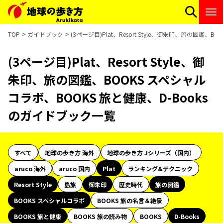
TOP
ガイドブック
(3ページ目)Plat、Resort Style、御朱印、旅の図鑑
(3ページ目)Plat、Resort Style、御
朱印、旅の図鑑、BOOKS スペシャル
コラボ、BOOKS 旅と健康、D-Books
のガイドブック一覧
すべて
地球の歩き方 海外
地球の歩き方 Jシリーズ（国内）
aruco 海外
aruco 国内
Plat
ランキング&テクニック
Resort Style
島旅
御朱印
歴史時代
旅の図鑑
BOOKS スペシャルコラボ
BOOKS 旅の名言＆絶景
BOOKS 旅と健康
BOOKS 旅の読み物
BOOKS
D-Books