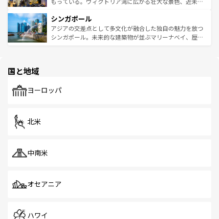
が旅行者を迎えてくれるので、きっと忘れられない旅にな
いビーチでリゾート気分を楽しむことができる。タイ料理
もっている。ヴィクトリア湾に広がる壮大な景色、近未来
るはずだ。 なお、新着のベトナム情報は
コンテンツ一覧
を
は世界的に有名で、屋台から高級レストランまで味覚を刺
的なアートスポット、そして歴史と現代が融合した町並
参照してほしい。
シンガポール
激する。気候は一年中温暖で、どの季節にも異なる楽しみ
み、どこを訪れても感動するはず。観光スポットが密集し
が待っている。親しみやすいタイの人々、仏教を中心とし
ており、効率よく見どころを回れるのも魅力。息をのむよ
アジアの交差点として多文化が融合した独自の魅力を放つ
た文化、そして多様な観光資源が、訪れる旅人を魅了し続
うな絶景から文化的な体験まで、香港を存分に楽しみ尽く
シンガポール。未来的な建築物が並ぶマリーナベイ、歴史
ける。 なお、新着のタイ情報は
コンテンツ一覧
を参照して
そう。 なお、新着の香港情報は
コンテンツ一覧
を参照して
と伝統を感じられるエスニックタウン、多数の緑豊かな公
ほしい。
ほしい。
園や自然保護区など、自然が調和した近代的な景観と文化
の多様性あふれるカラフルな町は、どこを歩いても新しい
国と地域
発見がある。さらに、治安のよさや充実した公共交通機関
も、旅行者にとっては魅力的なポイント。グルメも豊富
で、ホーカーズは地元の風情を楽しめる外せないスポット
ヨーロッパ
だ。訪れる人を飽きさせないシンガポールで、多様な魅力
を体感しよう。 なお、新着のシンガポール情報は
コンテン
ツ一覧
を参照してほしい。
北米
中南米
オセアニア
ハワイ