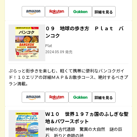
詳細を見る
０９ 地球の歩き方 Ｐｌａｔ バ
ンコク
Plat
2024.05.09 発売
ぷらっと街歩きを楽しむ、軽くて携帯に便利なバンコクガイ
ド！１０エリアの詳細ＭＡＰ＆お散歩コース、絶対するべきプ
ラン満載。
詳細を見る
Ｗ１０ 世界１９７ヵ国のふしぎな聖
地＆パワースポット
神秘の古代遺跡 驚異の大自然 謎の巨
石 祈りと奇跡の地