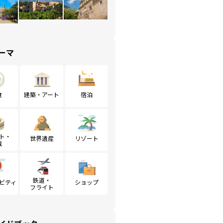
ーマ
食
建築・アート
宿泊
ト・
世界遺産
リゾート
戦
鉄道・
ビティ
ショップ
フライト