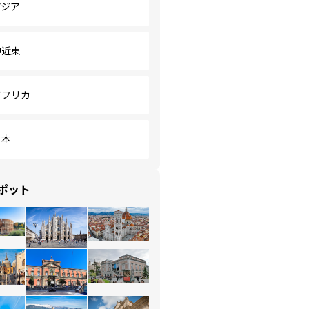
アジア
中近東
アフリカ
日本
ポット