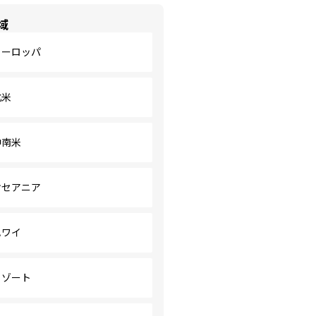
域
ヨーロッパ
北米
中南米
オセアニア
ハワイ
リゾート