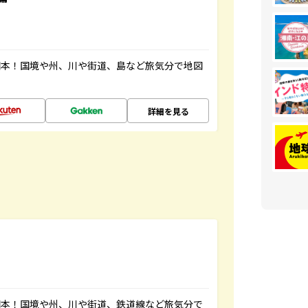
図本！国境や州、川や街道、島など旅気分で地図
詳細を見る
図本！国境や州、川や街道、鉄道線など旅気分で