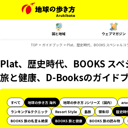
国と地域
ウェブマガジン
TOP
ガイドブック
Plat、歴史時代、BOOKS スペシャルコ
Plat、歴史時代、BOOKS ス
旅と健康、D-Booksのガイド
すべて
地球の歩き方 海外
地球の歩き方 Jシリーズ（国内）
aru
ランキング&テクニック
Resort Style
島旅
御朱印
歴史時
BOOKS 旅の名言＆絶景
BOOKS 旅と健康
BOOKS 旅の読み物