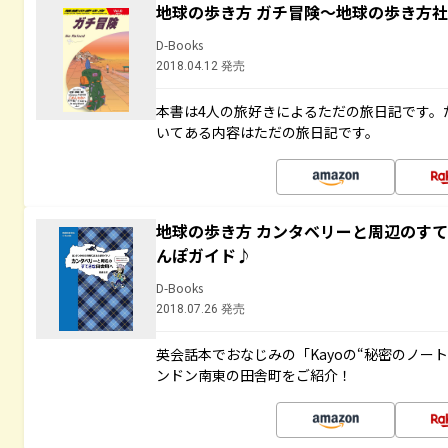
地球の歩き方 ガチ冒険～地球の歩き方
D-Books
2018.04.12 発売
本書は4人の旅好きによるただの旅日記です。
いてある内容はただの旅日記です。
地球の歩き方 カンタベリーと周辺のす
んぽガイド♪
D-Books
2018.07.26 発売
英会話本でおなじみの「Kayoの“秘密のノー
ンドン南東の田舎町をご紹介！