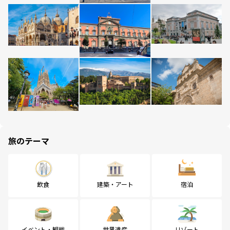
旅のテーマ
飲食
建築・アート
宿泊
イベント・観戦
世界遺産
リゾート