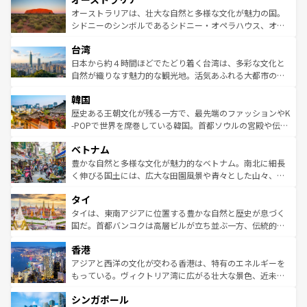
文化が魅力。旅行者はアメリカの各地域で異なる魅力を楽
島だが、静かな自然を求めるならマウイ島やカウアイ島が
オーストラリアは、壮大な自然と多様な文化が魅力の国。
しみながら、その多様性と豊かな歴史を感じることができ
おすすめ。エメラルドグリーンに輝く海をはじめ、豊かな
シドニーのシンボルであるシドニー・オペラハウス、オー
るだろう。車でのロードトリップや列車の旅も、アメリカ
文化や歴史が息づいている。「アロハスピリット」と呼ば
ストラリア東海岸北部に広がる大サンゴ礁地帯グレートバ
ならではの贅沢な旅のスタイルだ。 なお、新着のアメリカ
台湾
れるおもてなしの心で訪れる人々を迎えてくれるハワイの
リアリーフや大陸中央部にそびえるウルル（エアーズロッ
情報は
コンテンツ一覧
を参照してほしい。
人々、おいしいローカルフードやハワイアンミュージッ
ク）、タスマニアの美しい原生林やケアンズの熱帯雨林な
日本から約４時間ほどでたどり着く台湾は、多彩な文化と
ク、伝統的なフラダンスなど、すべてがハワイの魅力を彩
ど、見どころがたくさん。また、カフェやワイン、オージ
自然が織りなす魅力的な観光地。活気あふれる大都市の台
っている。訪れるたびに新しい発見と感動が待っているハ
ービーフなどの食文化も豊かで、美味しいものであふれて
北やノスタルジックな町並みが人気な九份（ジォウフェ
ワイを、存分に味わってほしい。 なお、新着のハワイ情報
韓国
いる。アクティビティも充実しており、サーフィンやダイ
ン）、静ひつな山岳地帯である台湾東部など、都市の喧騒
は
コンテンツ一覧
を参照してほしい。
ビング、ハイキングなど、アウトドア好きにはたまらな
と山間の静けさが共存しており、訪れる人に新しい発見と
歴史ある王朝文化が残る一方で、最先端のファッションやK
い。オーストラリアの多彩な魅力を存分に味わいつくそ
驚きをもたらしてくれる。また、奥深い台湾の食文化も魅
-POPで世界を席巻している韓国。首都ソウルの宮殿や伝統
う。 なお、新着のオーストラリア情報は
コンテンツ一覧
を
力で、夜市などの屋台グルメから高級料理、ヘルシーで美
家屋が並ぶエリアでは韓国の歴史と文化に浸ることがで
参照してほしい。
ベトナム
容にもいいと評判のスイーツなど、バラエティ豊かな料理
き、地方に足を延ばせば四季折々の自然美を楽しむことが
が味わえる。 なお、新着の台湾情報は
コンテンツ一覧
を参
できる。そして、キムチや焼肉、絶品のストリートフード
豊かな自然と多様な文化が魅力的なベトナム。南北に細長
照してほしい。
まで、さまざまな韓国料理が待っている。夜には、韓国な
く伸びる国土には、広大な田園風景や青々とした山々、世
らではのナイトライフも堪能できる。あたたかいホスピタ
界遺産に登録された壮大な自然景観が点在し、都市部では
タイ
リティに包まれながら、韓国の多彩な魅力を心ゆくまで味
急速な発展と共に伝統が息づく。ハノイの古い町並みやホ
わってみてほしい。 なお、新着の韓国情報は
コンテンツ一
ーチミン市のフランス統治時代の建物も、独特の雰囲気を
タイは、東南アジアに位置する豊かな自然と歴史が息づく
覧
を参照してほしい。
醸し出している。また、バラエティの豊かさとおいしさで
国だ。首都バンコクは高層ビルが立ち並ぶ一方、伝統的な
世界中の食通を魅了してやまないベトナム料理も魅力のひ
寺院や市場がいたるところに点在し、古きよき文化と現代
香港
とつ。フォーやバインミー、ベトナムコーヒーなどは、ぜ
の活気が交差している。北部ではチェンマイなどの山岳地
ひ現地で味わいたい。どの地域を訪れてもあたたかい人々
帯で自然と触れ合い、南部ではプーケットやクラビの美し
アジアと西洋の文化が交わる香港は、特有のエネルギーを
が旅行者を迎えてくれるので、きっと忘れられない旅にな
いビーチでリゾート気分を楽しむことができる。タイ料理
もっている。ヴィクトリア湾に広がる壮大な景色、近未来
るはずだ。 なお、新着のベトナム情報は
コンテンツ一覧
を
は世界的に有名で、屋台から高級レストランまで味覚を刺
的なアートスポット、そして歴史と現代が融合した町並
参照してほしい。
シンガポール
激する。気候は一年中温暖で、どの季節にも異なる楽しみ
み、どこを訪れても感動するはず。観光スポットが密集し