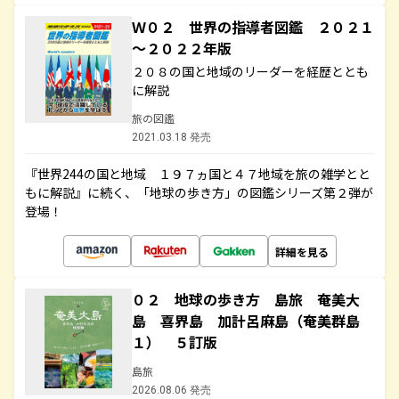
Ｗ０２ 世界の指導者図鑑 ２０２１
～２０２２年版
２０８の国と地域のリーダーを経歴ととも
に解説
旅の図鑑
2021.03.18 発売
『世界244の国と地域 １９７ヵ国と４７地域を旅の雑学とと
もに解説』に続く、「地球の歩き方」の図鑑シリーズ第２弾が
登場！
詳細を見る
０２ 地球の歩き方 島旅 奄美大
島 喜界島 加計呂麻島（奄美群島
１） ５訂版
島旅
2026.08.06 発売