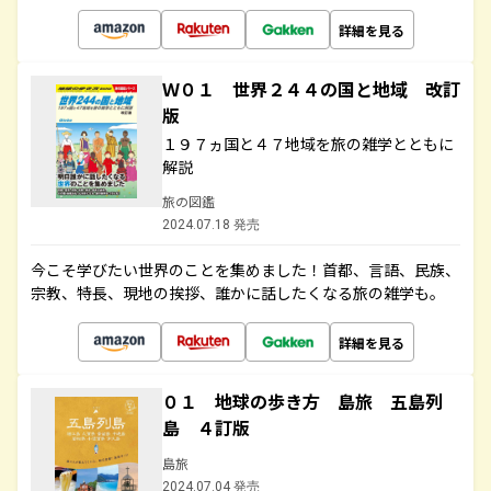
詳細を見る
Ｗ０１ 世界２４４の国と地域 改訂
版
１９７ヵ国と４７地域を旅の雑学とともに
解説
旅の図鑑
2024.07.18 発売
今こそ学びたい世界のことを集めました！首都、言語、民族、
宗教、特長、現地の挨拶、誰かに話したくなる旅の雑学も。
詳細を見る
０１ 地球の歩き方 島旅 五島列
島 ４訂版
島旅
2024.07.04 発売