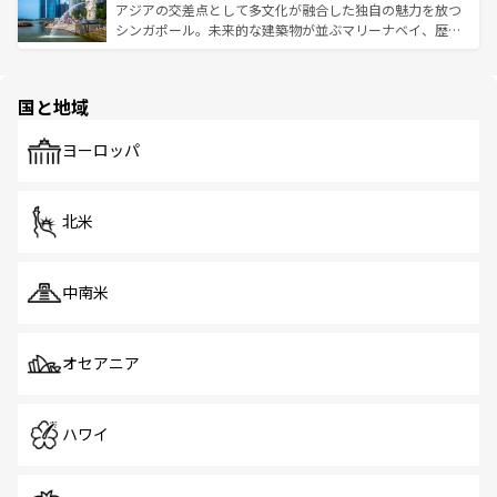
が待っている。親しみやすいタイの人々、仏教を中心とし
ており、効率よく見どころを回れるのも魅力。息をのむよ
アジアの交差点として多文化が融合した独自の魅力を放つ
た文化、そして多様な観光資源が、訪れる旅人を魅了し続
うな絶景から文化的な体験まで、香港を存分に楽しみ尽く
シンガポール。未来的な建築物が並ぶマリーナベイ、歴史
ける。 なお、新着のタイ情報は
コンテンツ一覧
を参照して
そう。 なお、新着の香港情報は
コンテンツ一覧
を参照して
と伝統を感じられるエスニックタウン、多数の緑豊かな公
ほしい。
ほしい。
園や自然保護区など、自然が調和した近代的な景観と文化
の多様性あふれるカラフルな町は、どこを歩いても新しい
国と地域
発見がある。さらに、治安のよさや充実した公共交通機関
も、旅行者にとっては魅力的なポイント。グルメも豊富
で、ホーカーズは地元の風情を楽しめる外せないスポット
ヨーロッパ
だ。訪れる人を飽きさせないシンガポールで、多様な魅力
を体感しよう。 なお、新着のシンガポール情報は
コンテン
ツ一覧
を参照してほしい。
北米
中南米
オセアニア
ハワイ