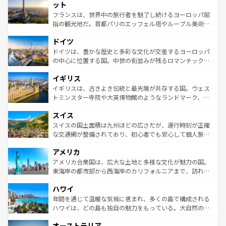
なお、新着のイタリア情報は
コンテンツ一覧
を参照してほ
れる闘牛、そして美味しいタパスが生活の一部となってい
ット
しい。
る。首都マドリードの洗練された雰囲気や、バルセロナの
フランスは、世界中の旅行者を魅了し続けるヨーロッパ屈
アートに溢れた街角から、地方では古代ローマ遺跡や中世
指の観光地だ。首都パリのエッフェル塔やルーブル美術館
の城塞都市、穏やかなビーチリゾートまで多彩な表情を見
といった象徴的なスポットから、田舎町の古風な美しさま
せる。地方によって風土や気候が異なるスペインはその個
ドイツ
で、幅広い魅力が詰まっている。華麗な宮殿、歴史的な大
性で訪れる人を魅了する。 なお、新着のスペイン情報は
コ
聖堂、美しいビーチ、そして豊かな自然が、訪れる者を心
ドイツは、豊かな歴史と多彩な文化が交差するヨーロッパ
ンテンツ一覧
を参照してほしい。
から魅了する。また、フランスは美食の国としても知ら
の中心に位置する国。中世の街並みが残るロマンチック街
れ、フランス料理はユネスコ無形文化遺産にも登録されて
道から、未来を先取りするようなモダンな都市まで多様な
イギリス
いる。シャンパンの発祥地であるランス、プロヴァンスの
顔を持つこの国は、どこを歩いても飽きることがない。ベ
香り高いラベンダー畑など、多彩な楽しみ方が可能だ。さ
ルリンの文化的活気、バイエルン州のアルプスの絶景、そ
イギリスは、古きよき伝統と最先端が共存する国。ウェス
らに、パリ以外の地域にも魅力が溢れており、どの街角に
してライン川沿いのワイン畑といった風景は必見。ビール
トミンスター寺院や大英博物館のようなランドマーク、歴
も豊かな歴史と文化が息づいている。パリ以外の個性あふ
とソーセージを味わいながら地元の人と過ごす楽しい時間
史ある大学都市、美しい丘陵地帯や牧歌的な風景など、エ
れる地方に足を運ぶとそれぞれで全く異なる文化を体験で
スイス
は、お酒好きな人にはぜひ体験してほしい。 なお、新着の
リアごとに異なる魅力がある。また、優雅なアフタヌーン
きるだろう。 なお、新着のフランス情報は
コンテンツ一覧
ドイツ情報は
コンテンツ一覧
を参照してほしい。
ティー、ビール好きにはたまらない英国パブ、サッカー観
スイスの国土面積は九州ほどの広さだが、運行時刻が正確
を参照してほしい。
戦など、本場だからこそできる体験も豊富。イギリスを旅
な交通網が整備されており、初心者でも安心して個人旅行
して楽しみつくそう。 なお、新着のイギリス情報は
コンテ
を楽しめる。日本同様に時刻表どおりの旅が可能だ。中世
アメリカ
ンツ一覧
を参照してほしい。
の建物がそのまま残る町や、スイスならではのユニークな
博物館もあり、アルプス観光だけでなく町歩きも満喫する
アメリカ合衆国は、広大な土地と多様な文化が魅力の国。
ことができる。国民の所得が高いため物価も高いが、旅行
東海岸の都市部から西海岸のカリフォルニアまで、訪れる
者向けの交通パス提供のサービスもあり、うまく活用すれ
場所ごとに異なる風景と体験が待っている。ニューヨーク
ハワイ
ば市内交通費無料で観光を楽しむこともできる。 なお、新
のような巨大都市は、観光、ショッピング、エンターテイ
着のスイス情報は
コンテンツ一覧
を参照してほしい。
ンメントが詰まった刺激的なスポットだ。一方、アメリカ
年間を通じて温暖な気候に恵まれ、多くの島で構成される
西部には大自然が広がり、グランドキャニオンやイエロー
ハワイは、どの島も独自の魅力をもっている。大自然の神
ストーン国立公園といった絶景が堪能できる。さらに、南
秘を感じたいなら、火山が生み出した壮大な景観を誇るハ
オーストラリア
部のニューオーリンズでは、音楽と美食が融合した独特の
ワイ島は見逃せない。また、定番の観光地といえばオアフ