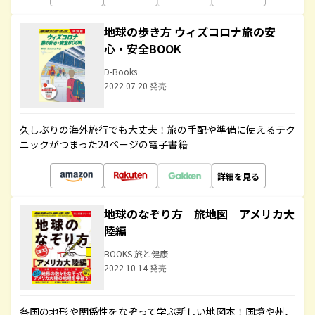
地球の歩き方 ウィズコロナ旅の安
心・安全BOOK
D-Books
2022.07.20 発売
久しぶりの海外旅行でも大丈夫！旅の手配や準備に使えるテク
ニックがつまった24ページの電子書籍
詳細を見る
地球のなぞり方 旅地図 アメリカ大
陸編
BOOKS 旅と健康
2022.10.14 発売
各国の地形や関係性をなぞって学ぶ新しい地図本！国境や州、