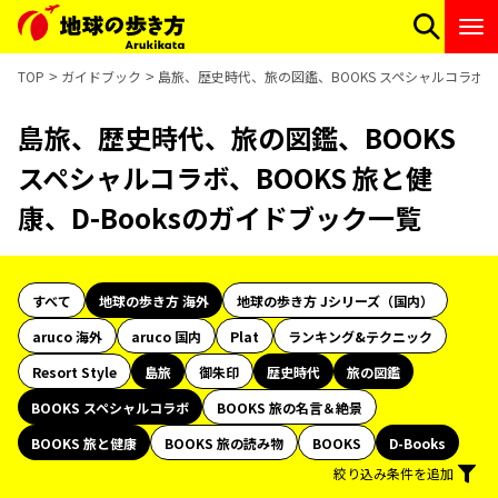
TOP
ガイドブック
島旅、歴史時代、旅の図鑑、BOOKS スペシャルコラボ、B
島旅、歴史時代、旅の図鑑、BOOKS
スペシャルコラボ、BOOKS 旅と健
康、D-Booksのガイドブック一覧
すべて
地球の歩き方 海外
地球の歩き方 Jシリーズ（国内）
aruco 海外
aruco 国内
Plat
ランキング&テクニック
Resort Style
島旅
御朱印
歴史時代
旅の図鑑
BOOKS スペシャルコラボ
BOOKS 旅の名言＆絶景
BOOKS 旅と健康
BOOKS 旅の読み物
BOOKS
D-Books
絞り込み条件を追加