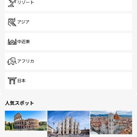
リゾート
アジア
中近東
アフリカ
日本
人気スポット