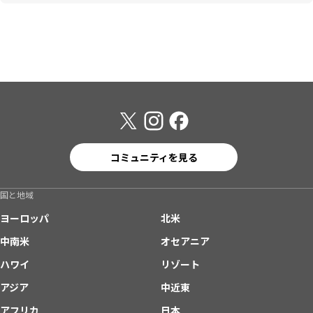
コミュニティを見る
国と地域
ヨーロッパ
北米
中南米
オセアニア
ハワイ
リゾート
アジア
中近東
アフリカ
日本