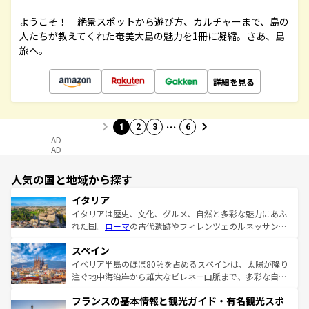
ようこそ！ 絶景スポットから遊び方、カルチャーまで、島の
人たちが教えてくれた奄美大島の魅力を1冊に凝縮。さあ、島
旅へ。
詳細を見る
…
1
2
3
6
AD
AD
人気の国と地域から探す
イタリア
イタリアは歴史、文化、グルメ、自然と多彩な魅力にあふ
れた国。
ローマ
の古代遺跡やフィレンツェのルネッサンス
美術、ヴェネツィアの運河など、歴史あるスポットはもち
スペイン
ろん、トスカーナの美しい田園風景やアマルフィ海岸の絶
景など、自然景観も見逃せない。観光の合間には、本場の
イベリア半島のほぼ80％を占めるスペインは、太陽が降り
ピザやパスタなど、絶品のイタリア料理を堪能することも
注ぐ地中海沿岸から雄大なピレネー山脈まで、多彩な自然
できる。朝目覚めてから夜眠るまで、すべての瞬間を楽し
と文化が詰まったヨーロッパ屈指の旅行先だ。多様な地域
フランスの基本情報と観光ガイド・有名観光スポ
ませてくれるイタリアで、忘れられない旅をしてみよう！
文化が根付くこの国では、情熱的なフラメンコ、熱気あふ