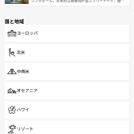
うな絶景から文化的な体験まで、香港を存分に楽しみ尽く
シンガポール。未来的な建築物が並ぶマリーナベイ、歴史
ける。 なお、新着のタイ情報は
コンテンツ一覧
を参照して
そう。 なお、新着の香港情報は
コンテンツ一覧
を参照して
と伝統を感じられるエスニックタウン、多数の緑豊かな公
ほしい。
ほしい。
園や自然保護区など、自然が調和した近代的な景観と文化
の多様性あふれるカラフルな町は、どこを歩いても新しい
国と地域
発見がある。さらに、治安のよさや充実した公共交通機関
も、旅行者にとっては魅力的なポイント。グルメも豊富
で、ホーカーズは地元の風情を楽しめる外せないスポット
ヨーロッパ
だ。訪れる人を飽きさせないシンガポールで、多様な魅力
を体感しよう。 なお、新着のシンガポール情報は
コンテン
ツ一覧
を参照してほしい。
北米
中南米
オセアニア
ハワイ
リゾート