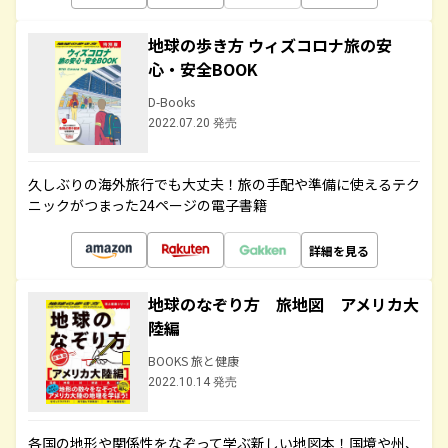
地球の歩き方 ウィズコロナ旅の安
心・安全BOOK
D-Books
2022.07.20 発売
久しぶりの海外旅行でも大丈夫！旅の手配や準備に使えるテク
ニックがつまった24ページの電子書籍
詳細を見る
地球のなぞり方 旅地図 アメリカ大
陸編
BOOKS 旅と健康
2022.10.14 発売
各国の地形や関係性をなぞって学ぶ新しい地図本！国境や州、