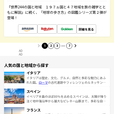
『世界244の国と地域 １９７ヵ国と４７地域を旅の雑学とと
もに解説』に続く、「地球の歩き方」の図鑑シリーズ第２弾が
登場！
詳細を見る
…
1
2
3
7
AD
AD
人気の国と地域から探す
イタリア
イタリアは歴史、文化、グルメ、自然と多彩な魅力にあふ
れた国。
ローマ
の古代遺跡やフィレンツェのルネッサンス
美術、ヴェネツィアの運河など、歴史あるスポットはもち
スペイン
ろん、トスカーナの美しい田園風景やアマルフィ海岸の絶
景など、自然景観も見逃せない。観光の合間には、本場の
イベリア半島のほぼ80％を占めるスペインは、太陽が降り
ピザやパスタなど、絶品のイタリア料理を堪能することも
注ぐ地中海沿岸から雄大なピレネー山脈まで、多彩な自然
できる。朝目覚めてから夜眠るまで、すべての瞬間を楽し
と文化が詰まったヨーロッパ屈指の旅行先だ。多様な地域
フランス
ませてくれるイタリアで、忘れられない旅をしてみよう！
文化が根付くこの国では、情熱的なフラメンコ、熱気あふ