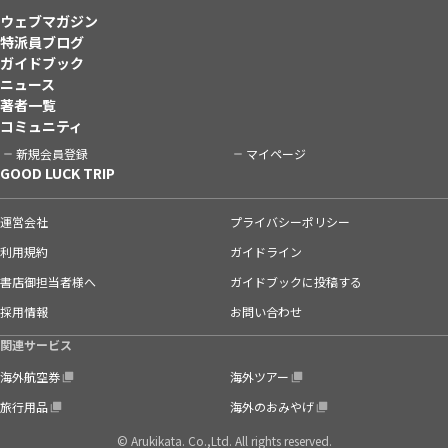
ウェブマガジン
特派員ブログ
ガイドブック
ニュース
著者一覧
コミュニティ
新規会員登録
マイページ
GOOD LUCK TRIP
運営会社
プライバシーポリシー
利用規約
ガイドライン
書店御担当者様へ
ガイドブックに投稿する
採用情報
お問い合わせ
関連サービス
海外航空券
海外ツアー
旅行用品
海外のおみやげ
© Arukikata. Co.,Ltd. All rights reserved.