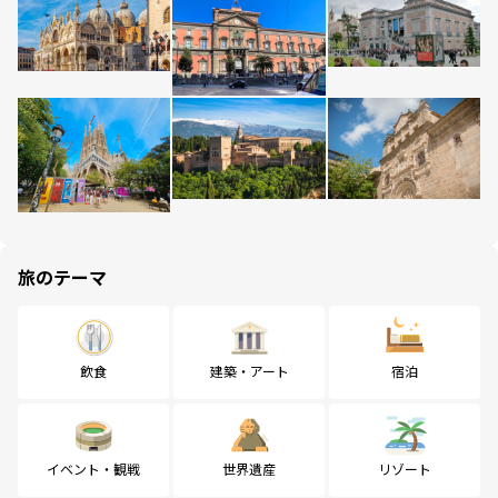
旅のテーマ
飲食
建築・アート
宿泊
イベント・観戦
世界遺産
リゾート