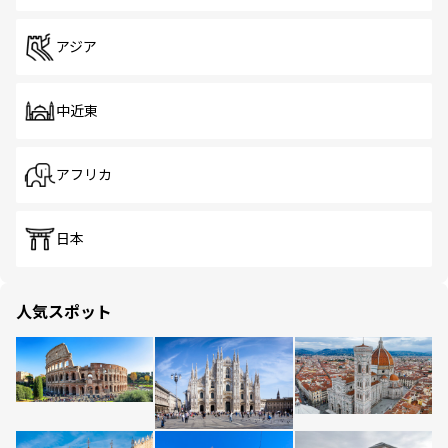
アジア
中近東
アフリカ
日本
人気スポット