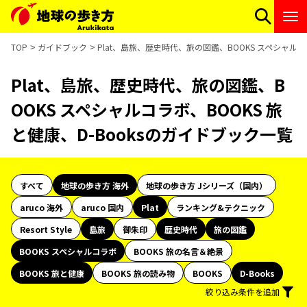
TOP
ガイドブック
Plat、島旅、歴史時代、旅の図鑑、BOOKS スペシャルコ
Plat、島旅、歴史時代、旅の図鑑、B
OOKS スペシャルコラボ、BOOKS 旅
と健康、D-Booksのガイドブック一覧
すべて
地球の歩き方 海外
地球の歩き方 Jシリーズ（国内）
aruco 海外
aruco 国内
Plat
ランキング&テクニック
Resort Style
島旅
御朱印
歴史時代
旅の図鑑
BOOKS スペシャルコラボ
BOOKS 旅の名言＆絶景
BOOKS 旅と健康
BOOKS 旅の読み物
BOOKS
D-Books
絞り込み条件を追加