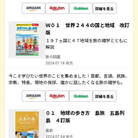
詳細を見る
Ｗ０１ 世界２４４の国と地域 改訂
版
１９７ヵ国と４７地域を旅の雑学とともに
解説
旅の図鑑
2024.07.18 発売
今こそ学びたい世界のことを集めました！首都、言語、民族、
宗教、特長、現地の挨拶、誰かに話したくなる旅の雑学も。
詳細を見る
０１ 地球の歩き方 島旅 五島列
島 ４訂版
島旅
2024.07.04 発売