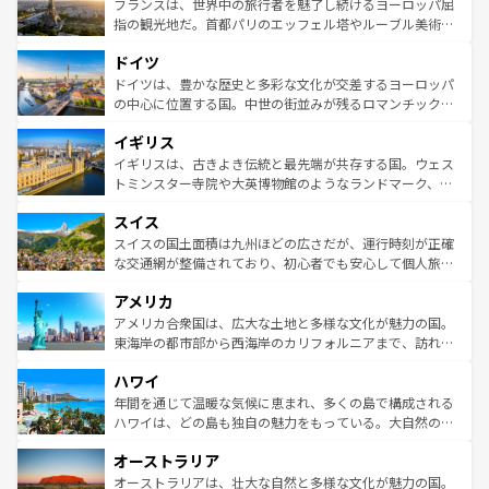
なお、新着のイタリア情報は
コンテンツ一覧
を参照してほ
れる闘牛、そして美味しいタパスが生活の一部となってい
フランスは、世界中の旅行者を魅了し続けるヨーロッパ屈
しい。
る。首都マドリードの洗練された雰囲気や、バルセロナの
指の観光地だ。首都パリのエッフェル塔やルーブル美術館
アートに溢れた街角から、地方では古代ローマ遺跡や中世
といった象徴的なスポットから、田舎町の古風な美しさま
ドイツ
の城塞都市、穏やかなビーチリゾートまで多彩な表情を見
で、幅広い魅力が詰まっている。華麗な宮殿、歴史的な大
せる。地方によって風土や気候が異なるスペインはその個
聖堂、美しいビーチ、そして豊かな自然が、訪れる者を心
ドイツは、豊かな歴史と多彩な文化が交差するヨーロッパ
性で訪れる人を魅了する。 なお、新着のスペイン情報は
コ
から魅了する。また、フランスは美食の国としても知ら
の中心に位置する国。中世の街並みが残るロマンチック街
ンテンツ一覧
を参照してほしい。
れ、フランス料理はユネスコ無形文化遺産にも登録されて
道から、未来を先取りするようなモダンな都市まで多様な
イギリス
いる。シャンパンの発祥地であるランス、プロヴァンスの
顔を持つこの国は、どこを歩いても飽きることがない。ベ
香り高いラベンダー畑など、多彩な楽しみ方が可能だ。さ
ルリンの文化的活気、バイエルン州のアルプスの絶景、そ
イギリスは、古きよき伝統と最先端が共存する国。ウェス
らに、パリ以外の地域にも魅力が溢れており、どの街角に
してライン川沿いのワイン畑といった風景は必見。ビール
トミンスター寺院や大英博物館のようなランドマーク、歴
も豊かな歴史と文化が息づいている。パリ以外の個性あふ
とソーセージを味わいながら地元の人と過ごす楽しい時間
史ある大学都市、美しい丘陵地帯や牧歌的な風景など、エ
れる地方に足を運ぶとそれぞれで全く異なる文化を体験で
スイス
は、お酒好きな人にはぜひ体験してほしい。 なお、新着の
リアごとに異なる魅力がある。また、優雅なアフタヌーン
きるだろう。 なお、新着のフランス情報は
コンテンツ一覧
ドイツ情報は
コンテンツ一覧
を参照してほしい。
ティー、ビール好きにはたまらない英国パブ、サッカー観
スイスの国土面積は九州ほどの広さだが、運行時刻が正確
を参照してほしい。
戦など、本場だからこそできる体験も豊富。イギリスを旅
な交通網が整備されており、初心者でも安心して個人旅行
して楽しみつくそう。 なお、新着のイギリス情報は
コンテ
を楽しめる。日本同様に時刻表どおりの旅が可能だ。中世
アメリカ
ンツ一覧
を参照してほしい。
の建物がそのまま残る町や、スイスならではのユニークな
博物館もあり、アルプス観光だけでなく町歩きも満喫する
アメリカ合衆国は、広大な土地と多様な文化が魅力の国。
ことができる。国民の所得が高いため物価も高いが、旅行
東海岸の都市部から西海岸のカリフォルニアまで、訪れる
者向けの交通パス提供のサービスもあり、うまく活用すれ
場所ごとに異なる風景と体験が待っている。ニューヨーク
ハワイ
ば市内交通費無料で観光を楽しむこともできる。 なお、新
のような巨大都市は、観光、ショッピング、エンターテイ
着のスイス情報は
コンテンツ一覧
を参照してほしい。
ンメントが詰まった刺激的なスポットだ。一方、アメリカ
年間を通じて温暖な気候に恵まれ、多くの島で構成される
西部には大自然が広がり、グランドキャニオンやイエロー
ハワイは、どの島も独自の魅力をもっている。大自然の神
ストーン国立公園といった絶景が堪能できる。さらに、南
秘を感じたいなら、火山が生み出した壮大な景観を誇るハ
オーストラリア
部のニューオーリンズでは、音楽と美食が融合した独特の
ワイ島は見逃せない。また、定番の観光地といえばオアフ
文化が魅力。旅行者はアメリカの各地域で異なる魅力を楽
島だが、静かな自然を求めるならマウイ島やカウアイ島が
オーストラリアは、壮大な自然と多様な文化が魅力の国。