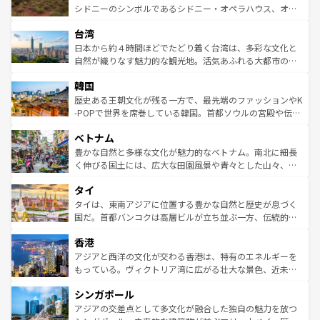
しみながら、その多様性と豊かな歴史を感じることができ
おすすめ。エメラルドグリーンに輝く海をはじめ、豊かな
シドニーのシンボルであるシドニー・オペラハウス、オー
るだろう。車でのロードトリップや列車の旅も、アメリカ
文化や歴史が息づいている。「アロハスピリット」と呼ば
ストラリア東海岸北部に広がる大サンゴ礁地帯グレートバ
ならではの贅沢な旅のスタイルだ。 なお、新着のアメリカ
台湾
れるおもてなしの心で訪れる人々を迎えてくれるハワイの
リアリーフや大陸中央部にそびえるウルル（エアーズロッ
情報は
コンテンツ一覧
を参照してほしい。
人々、おいしいローカルフードやハワイアンミュージッ
ク）、タスマニアの美しい原生林やケアンズの熱帯雨林な
日本から約４時間ほどでたどり着く台湾は、多彩な文化と
ク、伝統的なフラダンスなど、すべてがハワイの魅力を彩
ど、見どころがたくさん。また、カフェやワイン、オージ
自然が織りなす魅力的な観光地。活気あふれる大都市の台
っている。訪れるたびに新しい発見と感動が待っているハ
ービーフなどの食文化も豊かで、美味しいものであふれて
北やノスタルジックな町並みが人気な九份（ジォウフェ
ワイを、存分に味わってほしい。 なお、新着のハワイ情報
韓国
いる。アクティビティも充実しており、サーフィンやダイ
ン）、静ひつな山岳地帯である台湾東部など、都市の喧騒
は
コンテンツ一覧
を参照してほしい。
ビング、ハイキングなど、アウトドア好きにはたまらな
と山間の静けさが共存しており、訪れる人に新しい発見と
歴史ある王朝文化が残る一方で、最先端のファッションやK
い。オーストラリアの多彩な魅力を存分に味わいつくそ
驚きをもたらしてくれる。また、奥深い台湾の食文化も魅
-POPで世界を席巻している韓国。首都ソウルの宮殿や伝統
う。 なお、新着のオーストラリア情報は
コンテンツ一覧
を
力で、夜市などの屋台グルメから高級料理、ヘルシーで美
家屋が並ぶエリアでは韓国の歴史と文化に浸ることがで
参照してほしい。
ベトナム
容にもいいと評判のスイーツなど、バラエティ豊かな料理
き、地方に足を延ばせば四季折々の自然美を楽しむことが
が味わえる。 なお、新着の台湾情報は
コンテンツ一覧
を参
できる。そして、キムチや焼肉、絶品のストリートフード
豊かな自然と多様な文化が魅力的なベトナム。南北に細長
照してほしい。
まで、さまざまな韓国料理が待っている。夜には、韓国な
く伸びる国土には、広大な田園風景や青々とした山々、世
らではのナイトライフも堪能できる。あたたかいホスピタ
界遺産に登録された壮大な自然景観が点在し、都市部では
タイ
リティに包まれながら、韓国の多彩な魅力を心ゆくまで味
急速な発展と共に伝統が息づく。ハノイの古い町並みやホ
わってみてほしい。 なお、新着の韓国情報は
コンテンツ一
ーチミン市のフランス統治時代の建物も、独特の雰囲気を
タイは、東南アジアに位置する豊かな自然と歴史が息づく
覧
を参照してほしい。
醸し出している。また、バラエティの豊かさとおいしさで
国だ。首都バンコクは高層ビルが立ち並ぶ一方、伝統的な
世界中の食通を魅了してやまないベトナム料理も魅力のひ
寺院や市場がいたるところに点在し、古きよき文化と現代
香港
とつ。フォーやバインミー、ベトナムコーヒーなどは、ぜ
の活気が交差している。北部ではチェンマイなどの山岳地
ひ現地で味わいたい。どの地域を訪れてもあたたかい人々
帯で自然と触れ合い、南部ではプーケットやクラビの美し
アジアと西洋の文化が交わる香港は、特有のエネルギーを
が旅行者を迎えてくれるので、きっと忘れられない旅にな
いビーチでリゾート気分を楽しむことができる。タイ料理
もっている。ヴィクトリア湾に広がる壮大な景色、近未来
るはずだ。 なお、新着のベトナム情報は
コンテンツ一覧
を
は世界的に有名で、屋台から高級レストランまで味覚を刺
的なアートスポット、そして歴史と現代が融合した町並
参照してほしい。
シンガポール
激する。気候は一年中温暖で、どの季節にも異なる楽しみ
み、どこを訪れても感動するはず。観光スポットが密集し
が待っている。親しみやすいタイの人々、仏教を中心とし
ており、効率よく見どころを回れるのも魅力。息をのむよ
アジアの交差点として多文化が融合した独自の魅力を放つ
た文化、そして多様な観光資源が、訪れる旅人を魅了し続