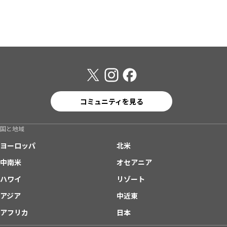
コミュニティを見る
国と地域
ヨーロッパ
北米
中南米
オセアニア
ハワイ
リゾート
アジア
中近東
アフリカ
日本