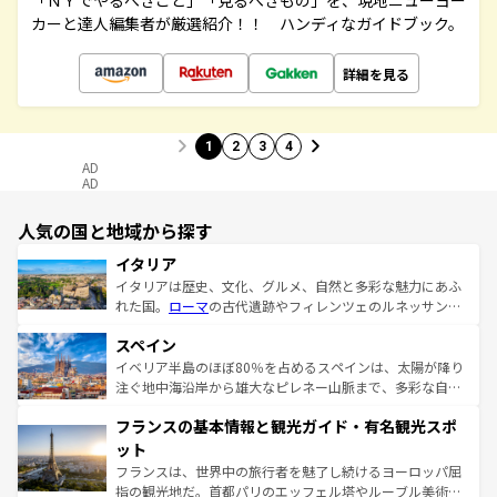
「ＮＹでやるべきこと」「見るべきもの」を、現地ニューヨー
カーと達人編集者が厳選紹介！！ ハンディなガイドブック。
詳細を見る
1
2
3
4
AD
AD
人気の国と地域から探す
イタリア
イタリアは歴史、文化、グルメ、自然と多彩な魅力にあふ
れた国。
ローマ
の古代遺跡やフィレンツェのルネッサンス
美術、ヴェネツィアの運河など、歴史あるスポットはもち
スペイン
ろん、トスカーナの美しい田園風景やアマルフィ海岸の絶
景など、自然景観も見逃せない。観光の合間には、本場の
イベリア半島のほぼ80％を占めるスペインは、太陽が降り
ピザやパスタなど、絶品のイタリア料理を堪能することも
注ぐ地中海沿岸から雄大なピレネー山脈まで、多彩な自然
できる。朝目覚めてから夜眠るまで、すべての瞬間を楽し
と文化が詰まったヨーロッパ屈指の旅行先だ。多様な地域
フランスの基本情報と観光ガイド・有名観光スポ
ませてくれるイタリアで、忘れられない旅をしてみよう！
文化が根付くこの国では、情熱的なフラメンコ、熱気あふ
なお、新着のイタリア情報は
コンテンツ一覧
を参照してほ
れる闘牛、そして美味しいタパスが生活の一部となってい
ット
しい。
る。首都マドリードの洗練された雰囲気や、バルセロナの
フランスは、世界中の旅行者を魅了し続けるヨーロッパ屈
アートに溢れた街角から、地方では古代ローマ遺跡や中世
指の観光地だ。首都パリのエッフェル塔やルーブル美術館