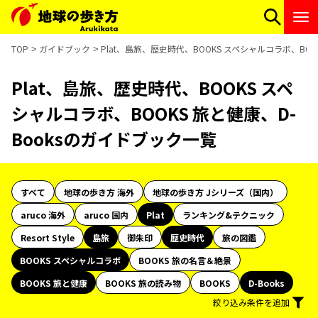
TOP
ガイドブック
Plat、島旅、歴史時代、BOOKS スペシャルコラボ、BOO
Plat、島旅、歴史時代、BOOKS スペ
シャルコラボ、BOOKS 旅と健康、D-
Booksのガイドブック一覧
すべて
地球の歩き方 海外
地球の歩き方 Jシリーズ（国内）
aruco 海外
aruco 国内
Plat
ランキング&テクニック
Resort Style
島旅
御朱印
歴史時代
旅の図鑑
BOOKS スペシャルコラボ
BOOKS 旅の名言＆絶景
BOOKS 旅と健康
BOOKS 旅の読み物
BOOKS
D-Books
絞り込み条件を追加