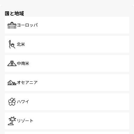
ほしい。
ほしい。
園や自然保護区など、自然が調和した近代的な景観と文化
の多様性あふれるカラフルな町は、どこを歩いても新しい
国と地域
発見がある。さらに、治安のよさや充実した公共交通機関
も、旅行者にとっては魅力的なポイント。グルメも豊富
で、ホーカーズは地元の風情を楽しめる外せないスポット
ヨーロッパ
だ。訪れる人を飽きさせないシンガポールで、多様な魅力
を体感しよう。 なお、新着のシンガポール情報は
コンテン
ツ一覧
を参照してほしい。
北米
中南米
オセアニア
ハワイ
リゾート