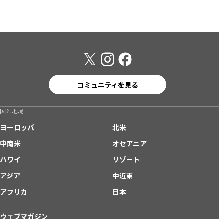
コミュニティを見る
国と地域
ヨーロッパ
北米
中南米
オセアニア
ハワイ
リゾート
アジア
中近東
アフリカ
日本
ウェブマガジン