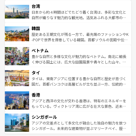
るだろう。車でのロードトリップや列車の旅も、アメリカ
文化や歴史が息づいている。「アロハスピリット」と呼ば
ストラリア東海岸北部に広がる大サンゴ礁地帯グレートバ
ならではの贅沢な旅のスタイルだ。 なお、新着のアメリカ
台湾
れるおもてなしの心で訪れる人々を迎えてくれるハワイの
リアリーフや大陸中央部にそびえるウルル（エアーズロッ
情報は
コンテンツ一覧
を参照してほしい。
人々、おいしいローカルフードやハワイアンミュージッ
ク）、タスマニアの美しい原生林やケアンズの熱帯雨林な
日本から約４時間ほどでたどり着く台湾は、多彩な文化と
ク、伝統的なフラダンスなど、すべてがハワイの魅力を彩
ど、見どころがたくさん。また、カフェやワイン、オージ
自然が織りなす魅力的な観光地。活気あふれる大都市の台
っている。訪れるたびに新しい発見と感動が待っているハ
ービーフなどの食文化も豊かで、美味しいものであふれて
北やノスタルジックな町並みが人気な九份（ジォウフェ
ワイを、存分に味わってほしい。 なお、新着のハワイ情報
韓国
いる。アクティビティも充実しており、サーフィンやダイ
ン）、静ひつな山岳地帯である台湾東部など、都市の喧騒
は
コンテンツ一覧
を参照してほしい。
ビング、ハイキングなど、アウトドア好きにはたまらな
と山間の静けさが共存しており、訪れる人に新しい発見と
歴史ある王朝文化が残る一方で、最先端のファッションやK
い。オーストラリアの多彩な魅力を存分に味わいつくそ
驚きをもたらしてくれる。また、奥深い台湾の食文化も魅
-POPで世界を席巻している韓国。首都ソウルの宮殿や伝統
う。 なお、新着のオーストラリア情報は
コンテンツ一覧
を
力で、夜市などの屋台グルメから高級料理、ヘルシーで美
家屋が並ぶエリアでは韓国の歴史と文化に浸ることがで
参照してほしい。
ベトナム
容にもいいと評判のスイーツなど、バラエティ豊かな料理
き、地方に足を延ばせば四季折々の自然美を楽しむことが
が味わえる。 なお、新着の台湾情報は
コンテンツ一覧
を参
できる。そして、キムチや焼肉、絶品のストリートフード
豊かな自然と多様な文化が魅力的なベトナム。南北に細長
照してほしい。
まで、さまざまな韓国料理が待っている。夜には、韓国な
く伸びる国土には、広大な田園風景や青々とした山々、世
らではのナイトライフも堪能できる。あたたかいホスピタ
界遺産に登録された壮大な自然景観が点在し、都市部では
タイ
リティに包まれながら、韓国の多彩な魅力を心ゆくまで味
急速な発展と共に伝統が息づく。ハノイの古い町並みやホ
わってみてほしい。 なお、新着の韓国情報は
コンテンツ一
ーチミン市のフランス統治時代の建物も、独特の雰囲気を
タイは、東南アジアに位置する豊かな自然と歴史が息づく
覧
を参照してほしい。
醸し出している。また、バラエティの豊かさとおいしさで
国だ。首都バンコクは高層ビルが立ち並ぶ一方、伝統的な
世界中の食通を魅了してやまないベトナム料理も魅力のひ
寺院や市場がいたるところに点在し、古きよき文化と現代
香港
とつ。フォーやバインミー、ベトナムコーヒーなどは、ぜ
の活気が交差している。北部ではチェンマイなどの山岳地
ひ現地で味わいたい。どの地域を訪れてもあたたかい人々
帯で自然と触れ合い、南部ではプーケットやクラビの美し
アジアと西洋の文化が交わる香港は、特有のエネルギーを
が旅行者を迎えてくれるので、きっと忘れられない旅にな
いビーチでリゾート気分を楽しむことができる。タイ料理
もっている。ヴィクトリア湾に広がる壮大な景色、近未来
るはずだ。 なお、新着のベトナム情報は
コンテンツ一覧
を
は世界的に有名で、屋台から高級レストランまで味覚を刺
的なアートスポット、そして歴史と現代が融合した町並
参照してほしい。
シンガポール
激する。気候は一年中温暖で、どの季節にも異なる楽しみ
み、どこを訪れても感動するはず。観光スポットが密集し
が待っている。親しみやすいタイの人々、仏教を中心とし
ており、効率よく見どころを回れるのも魅力。息をのむよ
アジアの交差点として多文化が融合した独自の魅力を放つ
た文化、そして多様な観光資源が、訪れる旅人を魅了し続
うな絶景から文化的な体験まで、香港を存分に楽しみ尽く
シンガポール。未来的な建築物が並ぶマリーナベイ、歴史
ける。 なお、新着のタイ情報は
コンテンツ一覧
を参照して
そう。 なお、新着の香港情報は
コンテンツ一覧
を参照して
と伝統を感じられるエスニックタウン、多数の緑豊かな公