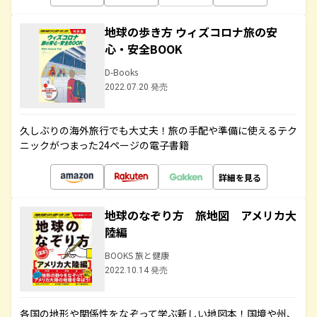
地球の歩き方 ウィズコロナ旅の安
心・安全BOOK
D-Books
2022.07.20 発売
久しぶりの海外旅行でも大丈夫！旅の手配や準備に使えるテク
ニックがつまった24ページの電子書籍
詳細を見る
地球のなぞり方 旅地図 アメリカ大
陸編
BOOKS 旅と健康
2022.10.14 発売
各国の地形や関係性をなぞって学ぶ新しい地図本！国境や州、