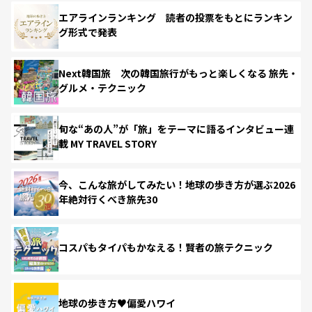
エアラインランキング 読者の投票をもとにランキン
グ形式で発表
Next韓国旅 次の韓国旅行がもっと楽しくなる 旅先・
グルメ・テクニック
旬な“あの人”が「旅」をテーマに語るインタビュー連
載 MY TRAVEL STORY
今、こんな旅がしてみたい！地球の歩き方が選ぶ2026
年絶対行くべき旅先30
コスパもタイパもかなえる！賢者の旅テクニック
地球の歩き方♥偏愛ハワイ