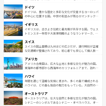
の城塞都市、穏やかなビーチリゾートまで多彩な表情を見
といった象徴的なスポットから、田舎町の古風な美しさま
せる。地方によって風土や気候が異なるスペインはその個
ドイツ
で、幅広い魅力が詰まっている。華麗な宮殿、歴史的な大
性で訪れる人を魅了する。 なお、新着のスペイン情報は
コ
聖堂、美しいビーチ、そして豊かな自然が、訪れる者を心
ドイツは、豊かな歴史と多彩な文化が交差するヨーロッパ
ンテンツ一覧
を参照してほしい。
から魅了する。また、フランスは美食の国としても知ら
の中心に位置する国。中世の街並みが残るロマンチック街
れ、フランス料理はユネスコ無形文化遺産にも登録されて
道から、未来を先取りするようなモダンな都市まで多様な
イギリス
いる。シャンパンの発祥地であるランス、プロヴァンスの
顔を持つこの国は、どこを歩いても飽きることがない。ベ
香り高いラベンダー畑など、多彩な楽しみ方が可能だ。さ
ルリンの文化的活気、バイエルン州のアルプスの絶景、そ
イギリスは、古きよき伝統と最先端が共存する国。ウェス
らに、パリ以外の地域にも魅力が溢れており、どの街角に
してライン川沿いのワイン畑といった風景は必見。ビール
トミンスター寺院や大英博物館のようなランドマーク、歴
も豊かな歴史と文化が息づいている。パリ以外の個性あふ
とソーセージを味わいながら地元の人と過ごす楽しい時間
史ある大学都市、美しい丘陵地帯や牧歌的な風景など、エ
れる地方に足を運ぶとそれぞれで全く異なる文化を体験で
スイス
は、お酒好きな人にはぜひ体験してほしい。 なお、新着の
リアごとに異なる魅力がある。また、優雅なアフタヌーン
きるだろう。 なお、新着のフランス情報は
コンテンツ一覧
ドイツ情報は
コンテンツ一覧
を参照してほしい。
ティー、ビール好きにはたまらない英国パブ、サッカー観
スイスの国土面積は九州ほどの広さだが、運行時刻が正確
を参照してほしい。
戦など、本場だからこそできる体験も豊富。イギリスを旅
な交通網が整備されており、初心者でも安心して個人旅行
して楽しみつくそう。 なお、新着のイギリス情報は
コンテ
を楽しめる。日本同様に時刻表どおりの旅が可能だ。中世
アメリカ
ンツ一覧
を参照してほしい。
の建物がそのまま残る町や、スイスならではのユニークな
博物館もあり、アルプス観光だけでなく町歩きも満喫する
アメリカ合衆国は、広大な土地と多様な文化が魅力の国。
ことができる。国民の所得が高いため物価も高いが、旅行
東海岸の都市部から西海岸のカリフォルニアまで、訪れる
者向けの交通パス提供のサービスもあり、うまく活用すれ
場所ごとに異なる風景と体験が待っている。ニューヨーク
ハワイ
ば市内交通費無料で観光を楽しむこともできる。 なお、新
のような巨大都市は、観光、ショッピング、エンターテイ
着のスイス情報は
コンテンツ一覧
を参照してほしい。
ンメントが詰まった刺激的なスポットだ。一方、アメリカ
年間を通じて温暖な気候に恵まれ、多くの島で構成される
西部には大自然が広がり、グランドキャニオンやイエロー
ハワイは、どの島も独自の魅力をもっている。大自然の神
ストーン国立公園といった絶景が堪能できる。さらに、南
秘を感じたいなら、火山が生み出した壮大な景観を誇るハ
オーストラリア
部のニューオーリンズでは、音楽と美食が融合した独特の
ワイ島は見逃せない。また、定番の観光地といえばオアフ
文化が魅力。旅行者はアメリカの各地域で異なる魅力を楽
島だが、静かな自然を求めるならマウイ島やカウアイ島が
オーストラリアは、壮大な自然と多様な文化が魅力の国。
しみながら、その多様性と豊かな歴史を感じることができ
おすすめ。エメラルドグリーンに輝く海をはじめ、豊かな
シドニーのシンボルであるシドニー・オペラハウス、オー