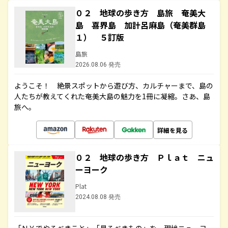
０２ 地球の歩き方 島旅 奄美大
島 喜界島 加計呂麻島（奄美群島
１） ５訂版
島旅
2026.08.06 発売
ようこそ！ 絶景スポットから遊び方、カルチャーまで、島の
人たちが教えてくれた奄美大島の魅力を1冊に凝縮。さあ、島
旅へ。
詳細を見る
０２ 地球の歩き方 Ｐｌａｔ ニュ
ーヨーク
Plat
2024.08.08 発売