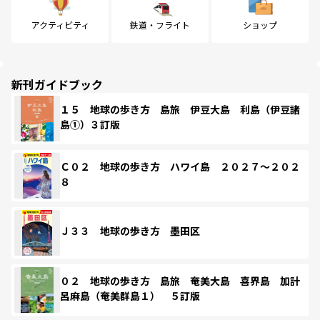
アクティビティ
鉄道・フライト
ショップ
新刊ガイドブック
１５ 地球の歩き方 島旅 伊豆大島 利島（伊豆諸
島①）３訂版
Ｃ０２ 地球の歩き方 ハワイ島 ２０２７～２０２
８
Ｊ３３ 地球の歩き方 墨田区
０２ 地球の歩き方 島旅 奄美大島 喜界島 加計
呂麻島（奄美群島１） ５訂版