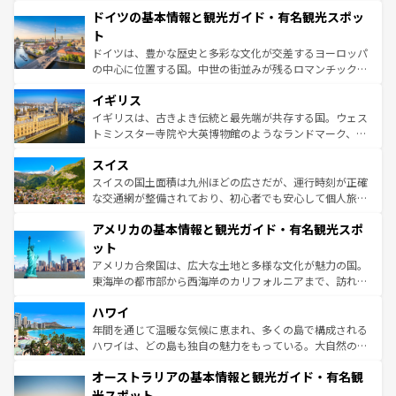
といった象徴的なスポットから、田舎町の古風な美しさま
せる。地方によって風土や気候が異なるスペインはその個
ドイツの基本情報と観光ガイド・有名観光スポッ
で、幅広い魅力が詰まっている。華麗な宮殿、歴史的な大
性で訪れる人を魅了する。 なお、新着のスペイン情報は
コ
聖堂、美しいビーチ、そして豊かな自然が、訪れる者を心
ト
ンテンツ一覧
を参照してほしい。
から魅了する。また、フランスは美食の国としても知ら
ドイツは、豊かな歴史と多彩な文化が交差するヨーロッパ
れ、フランス料理はユネスコ無形文化遺産にも登録されて
の中心に位置する国。中世の街並みが残るロマンチック街
いる。シャンパンの発祥地であるランス、プロヴァンスの
道から、未来を先取りするようなモダンな都市まで多様な
香り高いラベンダー畑など、多彩な楽しみ方が可能だ。さ
イギリス
顔を持つこの国は、どこを歩いても飽きることがない。ベ
らに、パリ以外の地域にも魅力が溢れており、どの街角に
ルリンの文化的活気、バイエルン州のアルプスの絶景、そ
イギリスは、古きよき伝統と最先端が共存する国。ウェス
も豊かな歴史と文化が息づいている。パリ以外の個性あふ
してライン川沿いのワイン畑といった風景は必見。ビール
トミンスター寺院や大英博物館のようなランドマーク、歴
れる地方に足を運ぶとそれぞれで全く異なる文化を体験で
とソーセージを味わいながら地元の人と過ごす楽しい時間
史ある大学都市、美しい丘陵地帯や牧歌的な風景など、エ
きるだろう。 なお、新着のフランス情報は
コンテンツ一覧
スイス
は、お酒好きな人にはぜひ体験してほしい。 なお、新着の
リアごとに異なる魅力がある。また、優雅なアフタヌーン
を参照してほしい。
ドイツ情報は
コンテンツ一覧
を参照してほしい。
ティー、ビール好きにはたまらない英国パブ、サッカー観
スイスの国土面積は九州ほどの広さだが、運行時刻が正確
戦など、本場だからこそできる体験も豊富。イギリスを旅
な交通網が整備されており、初心者でも安心して個人旅行
して楽しみつくそう。 なお、新着のイギリス情報は
コンテ
を楽しめる。日本同様に時刻表どおりの旅が可能だ。中世
アメリカの基本情報と観光ガイド・有名観光スポ
ンツ一覧
を参照してほしい。
の建物がそのまま残る町や、スイスならではのユニークな
博物館もあり、アルプス観光だけでなく町歩きも満喫する
ット
ことができる。国民の所得が高いため物価も高いが、旅行
アメリカ合衆国は、広大な土地と多様な文化が魅力の国。
者向けの交通パス提供のサービスもあり、うまく活用すれ
東海岸の都市部から西海岸のカリフォルニアまで、訪れる
ば市内交通費無料で観光を楽しむこともできる。 なお、新
場所ごとに異なる風景と体験が待っている。ニューヨーク
着のスイス情報は
コンテンツ一覧
を参照してほしい。
ハワイ
のような巨大都市は、観光、ショッピング、エンターテイ
ンメントが詰まった刺激的なスポットだ。一方、アメリカ
年間を通じて温暖な気候に恵まれ、多くの島で構成される
西部には大自然が広がり、グランドキャニオンやイエロー
ハワイは、どの島も独自の魅力をもっている。大自然の神
ストーン国立公園といった絶景が堪能できる。さらに、南
秘を感じたいなら、火山が生み出した壮大な景観を誇るハ
オーストラリアの基本情報と観光ガイド・有名観
部のニューオーリンズでは、音楽と美食が融合した独特の
ワイ島は見逃せない。また、定番の観光地といえばオアフ
文化が魅力。旅行者はアメリカの各地域で異なる魅力を楽
島だが、静かな自然を求めるならマウイ島やカウアイ島が
光スポット