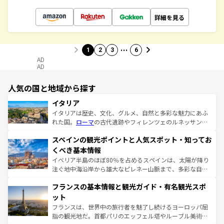
詳細を見る
…
1
2
3
6
AD
AD
人気の国と地域から探す
イタリア
イタリアは歴史、文化、グルメ、自然と多彩な魅力にあふ
れた国。
ローマ
の古代遺跡やフィレンツェのルネッサンス
美術、ヴェネツィアの運河など、歴史あるスポットはもち
スペインの観光ポイントと人気スポット・知ってお
ろん、トスカーナの美しい田園風景やアマルフィ海岸の絶
景など、自然景観も見逃せない。観光の合間には、本場の
くべき基本情報
ピザやパスタなど、絶品のイタリア料理を堪能することも
イベリア半島のほぼ80％を占めるスペインは、太陽が降り
できる。朝目覚めてから夜眠るまで、すべての瞬間を楽し
注ぐ地中海沿岸から雄大なピレネー山脈まで、多彩な自然
ませてくれるイタリアで、忘れられない旅をしてみよう！
と文化が詰まったヨーロッパ屈指の旅行先だ。多様な地域
なお、新着のイタリア情報は
コンテンツ一覧
を参照してほ
フランスの基本情報と観光ガイド・有名観光スポ
文化が根付くこの国では、情熱的なフラメンコ、熱気あふ
しい。
れる闘牛、そして美味しいタパスが生活の一部となってい
ット
る。首都マドリードの洗練された雰囲気や、バルセロナの
フランスは、世界中の旅行者を魅了し続けるヨーロッパ屈
アートに溢れた街角から、地方では古代ローマ遺跡や中世
指の観光地だ。首都パリのエッフェル塔やルーブル美術館
の城塞都市、穏やかなビーチリゾートまで多彩な表情を見