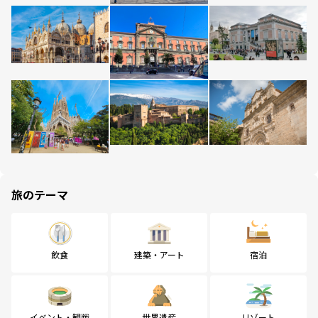
旅のテーマ
飲食
建築・アート
宿泊
イベント・観戦
世界遺産
リゾート