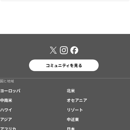
コミュニティを見る
国と地域
ヨーロッパ
北米
中南米
オセアニア
ハワイ
リゾート
アジア
中近東
アフリカ
日本