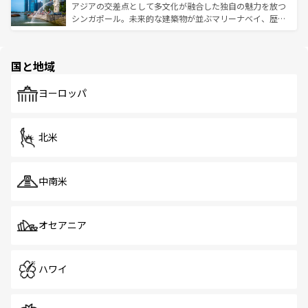
が待っている。親しみやすいタイの人々、仏教を中心とし
ており、効率よく見どころを回れるのも魅力。息をのむよ
アジアの交差点として多文化が融合した独自の魅力を放つ
た文化、そして多様な観光資源が、訪れる旅人を魅了し続
うな絶景から文化的な体験まで、香港を存分に楽しみ尽く
シンガポール。未来的な建築物が並ぶマリーナベイ、歴史
ける。 なお、新着のタイ情報は
コンテンツ一覧
を参照して
そう。 なお、新着の香港情報は
コンテンツ一覧
を参照して
と伝統を感じられるエスニックタウン、多数の緑豊かな公
ほしい。
ほしい。
園や自然保護区など、自然が調和した近代的な景観と文化
の多様性あふれるカラフルな町は、どこを歩いても新しい
国と地域
発見がある。さらに、治安のよさや充実した公共交通機関
も、旅行者にとっては魅力的なポイント。グルメも豊富
で、ホーカーズは地元の風情を楽しめる外せないスポット
ヨーロッパ
だ。訪れる人を飽きさせないシンガポールで、多様な魅力
を体感しよう。 なお、新着のシンガポール情報は
コンテン
ツ一覧
を参照してほしい。
北米
中南米
オセアニア
ハワイ