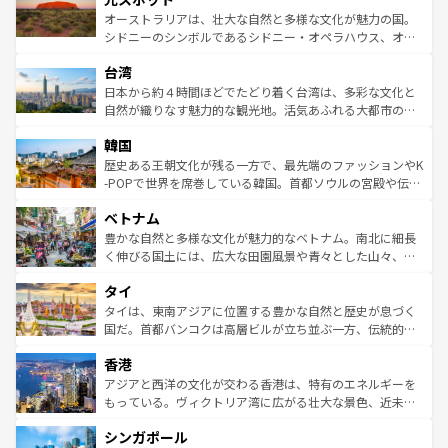
しみながら、その多様性と豊かな歴史を感じることができ
おすすめ。エメラルドグリーンに輝く海をはじめ、豊かな
オーストラリアは、壮大な自然と多様な文化が魅力の国。
るだろう。車でのロードトリップや列車の旅も、アメリカ
文化や歴史が息づいている。「アロハスピリット」と呼ば
シドニーのシンボルであるシドニー・オペラハウス、オー
ならではの贅沢な旅のスタイルだ。 なお、新着のアメリカ
れるおもてなしの心で訪れる人々を迎えてくれるハワイの
ストラリア東海岸北部に広がる大サンゴ礁地帯グレートバ
情報は
コンテンツ一覧
を参照してほしい。
人々、おいしいローカルフードやハワイアンミュージッ
台湾
リアリーフや大陸中央部にそびえるウルル（エアーズロッ
ク、伝統的なフラダンスなど、すべてがハワイの魅力を彩
ク）、タスマニアの美しい原生林やケアンズの熱帯雨林な
日本から約４時間ほどでたどり着く台湾は、多彩な文化と
っている。訪れるたびに新しい発見と感動が待っているハ
ど、見どころがたくさん。また、カフェやワイン、オージ
自然が織りなす魅力的な観光地。活気あふれる大都市の台
ワイを、存分に味わってほしい。 なお、新着のハワイ情報
ービーフなどの食文化も豊かで、美味しいものであふれて
北やノスタルジックな町並みが人気な九份（ジォウフェ
は
コンテンツ一覧
を参照してほしい。
韓国
いる。アクティビティも充実しており、サーフィンやダイ
ン）、静ひつな山岳地帯である台湾東部など、都市の喧騒
ビング、ハイキングなど、アウトドア好きにはたまらな
と山間の静けさが共存しており、訪れる人に新しい発見と
歴史ある王朝文化が残る一方で、最先端のファッションやK
い。オーストラリアの多彩な魅力を存分に味わいつくそ
驚きをもたらしてくれる。また、奥深い台湾の食文化も魅
-POPで世界を席巻している韓国。首都ソウルの宮殿や伝統
う。 なお、新着のオーストラリア情報は
コンテンツ一覧
を
力で、夜市などの屋台グルメから高級料理、ヘルシーで美
家屋が並ぶエリアでは韓国の歴史と文化に浸ることがで
参照してほしい。
ベトナム
容にもいいと評判のスイーツなど、バラエティ豊かな料理
き、地方に足を延ばせば四季折々の自然美を楽しむことが
が味わえる。 なお、新着の台湾情報は
コンテンツ一覧
を参
できる。そして、キムチや焼肉、絶品のストリートフード
豊かな自然と多様な文化が魅力的なベトナム。南北に細長
照してほしい。
まで、さまざまな韓国料理が待っている。夜には、韓国な
く伸びる国土には、広大な田園風景や青々とした山々、世
らではのナイトライフも堪能できる。あたたかいホスピタ
界遺産に登録された壮大な自然景観が点在し、都市部では
タイ
リティに包まれながら、韓国の多彩な魅力を心ゆくまで味
急速な発展と共に伝統が息づく。ハノイの古い町並みやホ
わってみてほしい。 なお、新着の韓国情報は
コンテンツ一
ーチミン市のフランス統治時代の建物も、独特の雰囲気を
タイは、東南アジアに位置する豊かな自然と歴史が息づく
覧
を参照してほしい。
醸し出している。また、バラエティの豊かさとおいしさで
国だ。首都バンコクは高層ビルが立ち並ぶ一方、伝統的な
世界中の食通を魅了してやまないベトナム料理も魅力のひ
寺院や市場がいたるところに点在し、古きよき文化と現代
香港
とつ。フォーやバインミー、ベトナムコーヒーなどは、ぜ
の活気が交差している。北部ではチェンマイなどの山岳地
ひ現地で味わいたい。どの地域を訪れてもあたたかい人々
帯で自然と触れ合い、南部ではプーケットやクラビの美し
アジアと西洋の文化が交わる香港は、特有のエネルギーを
が旅行者を迎えてくれるので、きっと忘れられない旅にな
いビーチでリゾート気分を楽しむことができる。タイ料理
もっている。ヴィクトリア湾に広がる壮大な景色、近未来
るはずだ。 なお、新着のベトナム情報は
コンテンツ一覧
を
は世界的に有名で、屋台から高級レストランまで味覚を刺
的なアートスポット、そして歴史と現代が融合した町並
参照してほしい。
シンガポール
激する。気候は一年中温暖で、どの季節にも異なる楽しみ
み、どこを訪れても感動するはず。観光スポットが密集し