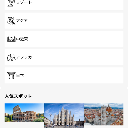
リゾート
アジア
中近東
アフリカ
日本
人気スポット