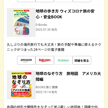
地球の歩き方 ウィズコロナ旅の安
心・安全BOOK
D-Books
2022.07.20 発売
久しぶりの海外旅行でも大丈夫！旅の手配や準備に使えるテク
ニックがつまった24ページの電子書籍
詳細を見る
地球のなぞり方 旅地図 アメリカ大
陸編
BOOKS 旅と健康
2022.10.14 発売
各国の地形や関係性をなぞって学ぶ新しい地図本！国境や州、