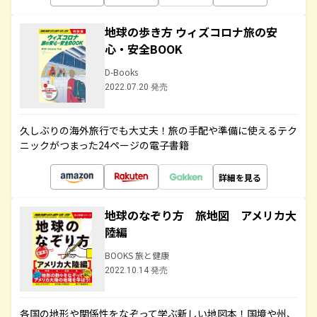
地球の歩き方 ウィズコロナ旅の安
心・安全BOOK
D-Books
2022.07.20 発売
久しぶりの海外旅行でも大丈夫！旅の手配や準備に使えるテク
ニックがつまった24ページの電子書籍
詳細を見る
地球のなぞり方 旅地図 アメリカ大
陸編
BOOKS 旅と健康
2022.10.14 発売
各国の地形や関係性をなぞって学ぶ新しい地図本！国境や州、