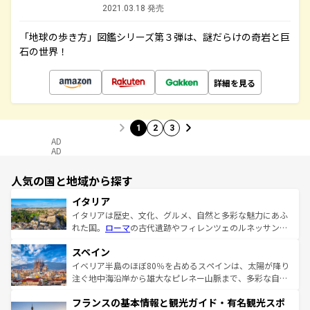
2021.03.18 発売
「地球の歩き方」図鑑シリーズ第３弾は、謎だらけの奇岩と巨
石の世界！
詳細を見る
1
2
3
AD
AD
人気の国と地域から探す
イタリア
イタリアは歴史、文化、グルメ、自然と多彩な魅力にあふ
れた国。
ローマ
の古代遺跡やフィレンツェのルネッサンス
美術、ヴェネツィアの運河など、歴史あるスポットはもち
スペイン
ろん、トスカーナの美しい田園風景やアマルフィ海岸の絶
景など、自然景観も見逃せない。観光の合間には、本場の
イベリア半島のほぼ80％を占めるスペインは、太陽が降り
ピザやパスタなど、絶品のイタリア料理を堪能することも
注ぐ地中海沿岸から雄大なピレネー山脈まで、多彩な自然
できる。朝目覚めてから夜眠るまで、すべての瞬間を楽し
と文化が詰まったヨーロッパ屈指の旅行先だ。多様な地域
フランスの基本情報と観光ガイド・有名観光スポ
ませてくれるイタリアで、忘れられない旅をしてみよう！
文化が根付くこの国では、情熱的なフラメンコ、熱気あふ