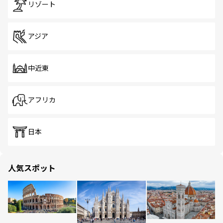
リゾート
アジア
中近東
アフリカ
日本
人気スポット