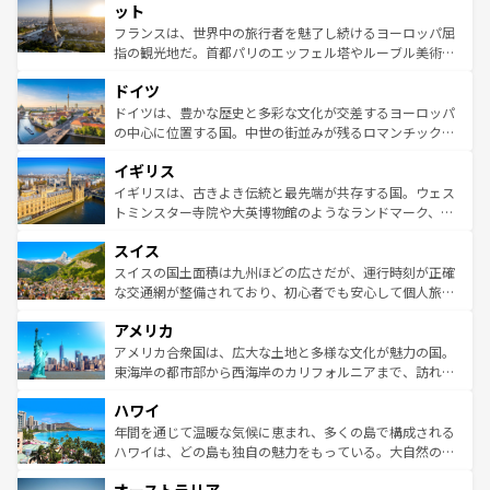
なお、新着のイタリア情報は
コンテンツ一覧
を参照してほ
れる闘牛、そして美味しいタパスが生活の一部となってい
ット
しい。
る。首都マドリードの洗練された雰囲気や、バルセロナの
フランスは、世界中の旅行者を魅了し続けるヨーロッパ屈
アートに溢れた街角から、地方では古代ローマ遺跡や中世
指の観光地だ。首都パリのエッフェル塔やルーブル美術館
の城塞都市、穏やかなビーチリゾートまで多彩な表情を見
といった象徴的なスポットから、田舎町の古風な美しさま
せる。地方によって風土や気候が異なるスペインはその個
ドイツ
で、幅広い魅力が詰まっている。華麗な宮殿、歴史的な大
性で訪れる人を魅了する。 なお、新着のスペイン情報は
コ
聖堂、美しいビーチ、そして豊かな自然が、訪れる者を心
ドイツは、豊かな歴史と多彩な文化が交差するヨーロッパ
ンテンツ一覧
を参照してほしい。
から魅了する。また、フランスは美食の国としても知ら
の中心に位置する国。中世の街並みが残るロマンチック街
れ、フランス料理はユネスコ無形文化遺産にも登録されて
道から、未来を先取りするようなモダンな都市まで多様な
イギリス
いる。シャンパンの発祥地であるランス、プロヴァンスの
顔を持つこの国は、どこを歩いても飽きることがない。ベ
香り高いラベンダー畑など、多彩な楽しみ方が可能だ。さ
ルリンの文化的活気、バイエルン州のアルプスの絶景、そ
イギリスは、古きよき伝統と最先端が共存する国。ウェス
らに、パリ以外の地域にも魅力が溢れており、どの街角に
してライン川沿いのワイン畑といった風景は必見。ビール
トミンスター寺院や大英博物館のようなランドマーク、歴
も豊かな歴史と文化が息づいている。パリ以外の個性あふ
とソーセージを味わいながら地元の人と過ごす楽しい時間
史ある大学都市、美しい丘陵地帯や牧歌的な風景など、エ
れる地方に足を運ぶとそれぞれで全く異なる文化を体験で
スイス
は、お酒好きな人にはぜひ体験してほしい。 なお、新着の
リアごとに異なる魅力がある。また、優雅なアフタヌーン
きるだろう。 なお、新着のフランス情報は
コンテンツ一覧
ドイツ情報は
コンテンツ一覧
を参照してほしい。
ティー、ビール好きにはたまらない英国パブ、サッカー観
スイスの国土面積は九州ほどの広さだが、運行時刻が正確
を参照してほしい。
戦など、本場だからこそできる体験も豊富。イギリスを旅
な交通網が整備されており、初心者でも安心して個人旅行
して楽しみつくそう。 なお、新着のイギリス情報は
コンテ
を楽しめる。日本同様に時刻表どおりの旅が可能だ。中世
アメリカ
ンツ一覧
を参照してほしい。
の建物がそのまま残る町や、スイスならではのユニークな
博物館もあり、アルプス観光だけでなく町歩きも満喫する
アメリカ合衆国は、広大な土地と多様な文化が魅力の国。
ことができる。国民の所得が高いため物価も高いが、旅行
東海岸の都市部から西海岸のカリフォルニアまで、訪れる
者向けの交通パス提供のサービスもあり、うまく活用すれ
場所ごとに異なる風景と体験が待っている。ニューヨーク
ハワイ
ば市内交通費無料で観光を楽しむこともできる。 なお、新
のような巨大都市は、観光、ショッピング、エンターテイ
着のスイス情報は
コンテンツ一覧
を参照してほしい。
ンメントが詰まった刺激的なスポットだ。一方、アメリカ
年間を通じて温暖な気候に恵まれ、多くの島で構成される
西部には大自然が広がり、グランドキャニオンやイエロー
ハワイは、どの島も独自の魅力をもっている。大自然の神
ストーン国立公園といった絶景が堪能できる。さらに、南
秘を感じたいなら、火山が生み出した壮大な景観を誇るハ
部のニューオーリンズでは、音楽と美食が融合した独特の