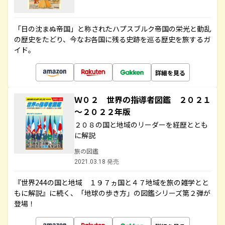
「日の沈まぬ帝国」と称されたハプスブルク帝国の栄光と動乱
の歴史をたどり、今なお各国に残る史跡を巡る歴史を旅するガ
イド。
詳細を見る
Ｗ０２ 世界の指導者図鑑 ２０２１
～２０２２年版
２０８の国と地域のリーダーを経歴ととも
に解説
旅の図鑑
2021.03.18 発売
『世界244の国と地域 １９７ヵ国と４７地域を旅の雑学とと
もに解説』に続く、「地球の歩き方」の図鑑シリーズ第２弾が
登場！