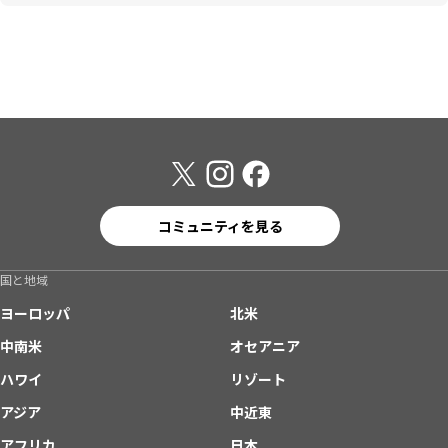
コミュニティを見る
国と地域
ヨーロッパ
北米
中南米
オセアニア
ハワイ
リゾート
アジア
中近東
アフリカ
日本