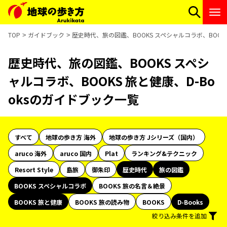
TOP
ガイドブック
歴史時代、旅の図鑑、BOOKS スペシャルコラボ、BOOKS
歴史時代、旅の図鑑、BOOKS スペシ
ャルコラボ、BOOKS 旅と健康、D-Bo
oksのガイドブック一覧
すべて
地球の歩き方 海外
地球の歩き方 Jシリーズ（国内）
aruco 海外
aruco 国内
Plat
ランキング&テクニック
Resort Style
島旅
御朱印
歴史時代
旅の図鑑
BOOKS スペシャルコラボ
BOOKS 旅の名言＆絶景
BOOKS 旅と健康
BOOKS 旅の読み物
BOOKS
D-Books
絞り込み条件を追加