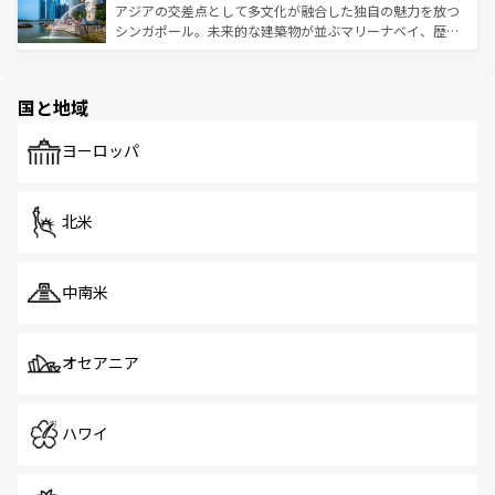
が待っている。親しみやすいタイの人々、仏教を中心とし
ており、効率よく見どころを回れるのも魅力。息をのむよ
アジアの交差点として多文化が融合した独自の魅力を放つ
た文化、そして多様な観光資源が、訪れる旅人を魅了し続
うな絶景から文化的な体験まで、香港を存分に楽しみ尽く
シンガポール。未来的な建築物が並ぶマリーナベイ、歴史
ける。 なお、新着のタイ情報は
コンテンツ一覧
を参照して
そう。 なお、新着の香港情報は
コンテンツ一覧
を参照して
と伝統を感じられるエスニックタウン、多数の緑豊かな公
ほしい。
ほしい。
園や自然保護区など、自然が調和した近代的な景観と文化
の多様性あふれるカラフルな町は、どこを歩いても新しい
国と地域
発見がある。さらに、治安のよさや充実した公共交通機関
も、旅行者にとっては魅力的なポイント。グルメも豊富
で、ホーカーズは地元の風情を楽しめる外せないスポット
ヨーロッパ
だ。訪れる人を飽きさせないシンガポールで、多様な魅力
を体感しよう。 なお、新着のシンガポール情報は
コンテン
ツ一覧
を参照してほしい。
北米
中南米
オセアニア
ハワイ