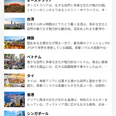
オーストラリア
ワイ島は見逃せない。また、定番の観光地といえばオアフ
文化が魅力。旅行者はアメリカの各地域で異なる魅力を楽
島だが、静かな自然を求めるならマウイ島やカウアイ島が
オーストラリアは、壮大な自然と多様な文化が魅力の国。
しみながら、その多様性と豊かな歴史を感じることができ
おすすめ。エメラルドグリーンに輝く海をはじめ、豊かな
シドニーのシンボルであるシドニー・オペラハウス、オー
るだろう。車でのロードトリップや列車の旅も、アメリカ
文化や歴史が息づいている。「アロハスピリット」と呼ば
ストラリア東海岸北部に広がる大サンゴ礁地帯グレートバ
ならではの贅沢な旅のスタイルだ。 なお、新着のアメリカ
台湾
れるおもてなしの心で訪れる人々を迎えてくれるハワイの
リアリーフや大陸中央部にそびえるウルル（エアーズロッ
情報は
コンテンツ一覧
を参照してほしい。
人々、おいしいローカルフードやハワイアンミュージッ
ク）、タスマニアの美しい原生林やケアンズの熱帯雨林な
日本から約４時間ほどでたどり着く台湾は、多彩な文化と
ク、伝統的なフラダンスなど、すべてがハワイの魅力を彩
ど、見どころがたくさん。また、カフェやワイン、オージ
自然が織りなす魅力的な観光地。活気あふれる大都市の台
っている。訪れるたびに新しい発見と感動が待っているハ
ービーフなどの食文化も豊かで、美味しいものであふれて
北やノスタルジックな町並みが人気な九份（ジォウフェ
ワイを、存分に味わってほしい。 なお、新着のハワイ情報
韓国
いる。アクティビティも充実しており、サーフィンやダイ
ン）、静ひつな山岳地帯である台湾東部など、都市の喧騒
は
コンテンツ一覧
を参照してほしい。
ビング、ハイキングなど、アウトドア好きにはたまらな
と山間の静けさが共存しており、訪れる人に新しい発見と
歴史ある王朝文化が残る一方で、最先端のファッションやK
い。オーストラリアの多彩な魅力を存分に味わいつくそ
驚きをもたらしてくれる。また、奥深い台湾の食文化も魅
-POPで世界を席巻している韓国。首都ソウルの宮殿や伝統
う。 なお、新着のオーストラリア情報は
コンテンツ一覧
を
力で、夜市などの屋台グルメから高級料理、ヘルシーで美
家屋が並ぶエリアでは韓国の歴史と文化に浸ることがで
参照してほしい。
ベトナム
容にもいいと評判のスイーツなど、バラエティ豊かな料理
き、地方に足を延ばせば四季折々の自然美を楽しむことが
が味わえる。 なお、新着の台湾情報は
コンテンツ一覧
を参
できる。そして、キムチや焼肉、絶品のストリートフード
豊かな自然と多様な文化が魅力的なベトナム。南北に細長
照してほしい。
まで、さまざまな韓国料理が待っている。夜には、韓国な
く伸びる国土には、広大な田園風景や青々とした山々、世
らではのナイトライフも堪能できる。あたたかいホスピタ
界遺産に登録された壮大な自然景観が点在し、都市部では
タイ
リティに包まれながら、韓国の多彩な魅力を心ゆくまで味
急速な発展と共に伝統が息づく。ハノイの古い町並みやホ
わってみてほしい。 なお、新着の韓国情報は
コンテンツ一
ーチミン市のフランス統治時代の建物も、独特の雰囲気を
タイは、東南アジアに位置する豊かな自然と歴史が息づく
覧
を参照してほしい。
醸し出している。また、バラエティの豊かさとおいしさで
国だ。首都バンコクは高層ビルが立ち並ぶ一方、伝統的な
世界中の食通を魅了してやまないベトナム料理も魅力のひ
寺院や市場がいたるところに点在し、古きよき文化と現代
香港
とつ。フォーやバインミー、ベトナムコーヒーなどは、ぜ
の活気が交差している。北部ではチェンマイなどの山岳地
ひ現地で味わいたい。どの地域を訪れてもあたたかい人々
帯で自然と触れ合い、南部ではプーケットやクラビの美し
アジアと西洋の文化が交わる香港は、特有のエネルギーを
が旅行者を迎えてくれるので、きっと忘れられない旅にな
いビーチでリゾート気分を楽しむことができる。タイ料理
もっている。ヴィクトリア湾に広がる壮大な景色、近未来
るはずだ。 なお、新着のベトナム情報は
コンテンツ一覧
を
は世界的に有名で、屋台から高級レストランまで味覚を刺
的なアートスポット、そして歴史と現代が融合した町並
参照してほしい。
シンガポール
激する。気候は一年中温暖で、どの季節にも異なる楽しみ
み、どこを訪れても感動するはず。観光スポットが密集し