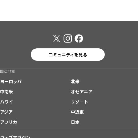
コミュニティを見る
国と地域
ヨーロッパ
北米
中南米
オセアニア
ハワイ
リゾート
アジア
中近東
アフリカ
日本
ウェブマガジン