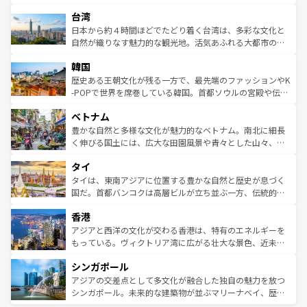
るだろう。車でのロードトリップや列車の旅も、アメリカ
文化や歴史が息づいている。「アロハスピリット」と呼ば
ストラリア東海岸北部に広がる大サンゴ礁地帯グレートバ
ならではの贅沢な旅のスタイルだ。 なお、新着のアメリカ
台湾
れるおもてなしの心で訪れる人々を迎えてくれるハワイの
リアリーフや大陸中央部にそびえるウルル（エアーズロッ
情報は
コンテンツ一覧
を参照してほしい。
人々、おいしいローカルフードやハワイアンミュージッ
ク）、タスマニアの美しい原生林やケアンズの熱帯雨林な
日本から約４時間ほどでたどり着く台湾は、多彩な文化と
ク、伝統的なフラダンスなど、すべてがハワイの魅力を彩
ど、見どころがたくさん。また、カフェやワイン、オージ
自然が織りなす魅力的な観光地。活気あふれる大都市の台
っている。訪れるたびに新しい発見と感動が待っているハ
ービーフなどの食文化も豊かで、美味しいものであふれて
北やノスタルジックな町並みが人気な九份（ジォウフェ
ワイを、存分に味わってほしい。 なお、新着のハワイ情報
韓国
いる。アクティビティも充実しており、サーフィンやダイ
ン）、静ひつな山岳地帯である台湾東部など、都市の喧騒
は
コンテンツ一覧
を参照してほしい。
ビング、ハイキングなど、アウトドア好きにはたまらな
と山間の静けさが共存しており、訪れる人に新しい発見と
歴史ある王朝文化が残る一方で、最先端のファッションやK
い。オーストラリアの多彩な魅力を存分に味わいつくそ
驚きをもたらしてくれる。また、奥深い台湾の食文化も魅
-POPで世界を席巻している韓国。首都ソウルの宮殿や伝統
う。 なお、新着のオーストラリア情報は
コンテンツ一覧
を
力で、夜市などの屋台グルメから高級料理、ヘルシーで美
家屋が並ぶエリアでは韓国の歴史と文化に浸ることがで
参照してほしい。
ベトナム
容にもいいと評判のスイーツなど、バラエティ豊かな料理
き、地方に足を延ばせば四季折々の自然美を楽しむことが
が味わえる。 なお、新着の台湾情報は
コンテンツ一覧
を参
できる。そして、キムチや焼肉、絶品のストリートフード
豊かな自然と多様な文化が魅力的なベトナム。南北に細長
照してほしい。
まで、さまざまな韓国料理が待っている。夜には、韓国な
く伸びる国土には、広大な田園風景や青々とした山々、世
らではのナイトライフも堪能できる。あたたかいホスピタ
界遺産に登録された壮大な自然景観が点在し、都市部では
タイ
リティに包まれながら、韓国の多彩な魅力を心ゆくまで味
急速な発展と共に伝統が息づく。ハノイの古い町並みやホ
わってみてほしい。 なお、新着の韓国情報は
コンテンツ一
ーチミン市のフランス統治時代の建物も、独特の雰囲気を
タイは、東南アジアに位置する豊かな自然と歴史が息づく
覧
を参照してほしい。
醸し出している。また、バラエティの豊かさとおいしさで
国だ。首都バンコクは高層ビルが立ち並ぶ一方、伝統的な
世界中の食通を魅了してやまないベトナム料理も魅力のひ
寺院や市場がいたるところに点在し、古きよき文化と現代
香港
とつ。フォーやバインミー、ベトナムコーヒーなどは、ぜ
の活気が交差している。北部ではチェンマイなどの山岳地
ひ現地で味わいたい。どの地域を訪れてもあたたかい人々
帯で自然と触れ合い、南部ではプーケットやクラビの美し
アジアと西洋の文化が交わる香港は、特有のエネルギーを
が旅行者を迎えてくれるので、きっと忘れられない旅にな
いビーチでリゾート気分を楽しむことができる。タイ料理
もっている。ヴィクトリア湾に広がる壮大な景色、近未来
るはずだ。 なお、新着のベトナム情報は
コンテンツ一覧
を
は世界的に有名で、屋台から高級レストランまで味覚を刺
的なアートスポット、そして歴史と現代が融合した町並
参照してほしい。
シンガポール
激する。気候は一年中温暖で、どの季節にも異なる楽しみ
み、どこを訪れても感動するはず。観光スポットが密集し
が待っている。親しみやすいタイの人々、仏教を中心とし
ており、効率よく見どころを回れるのも魅力。息をのむよ
アジアの交差点として多文化が融合した独自の魅力を放つ
た文化、そして多様な観光資源が、訪れる旅人を魅了し続
うな絶景から文化的な体験まで、香港を存分に楽しみ尽く
シンガポール。未来的な建築物が並ぶマリーナベイ、歴史
ける。 なお、新着のタイ情報は
コンテンツ一覧
を参照して
そう。 なお、新着の香港情報は
コンテンツ一覧
を参照して
と伝統を感じられるエスニックタウン、多数の緑豊かな公