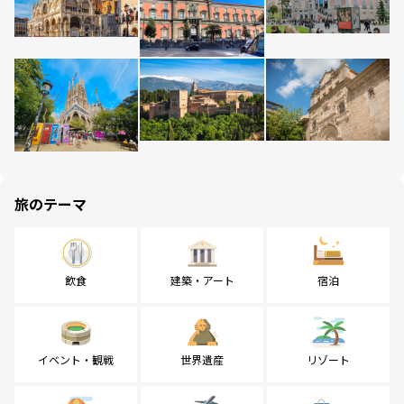
旅のテーマ
飲食
建築・アート
宿泊
イベント・観戦
世界遺産
リゾート