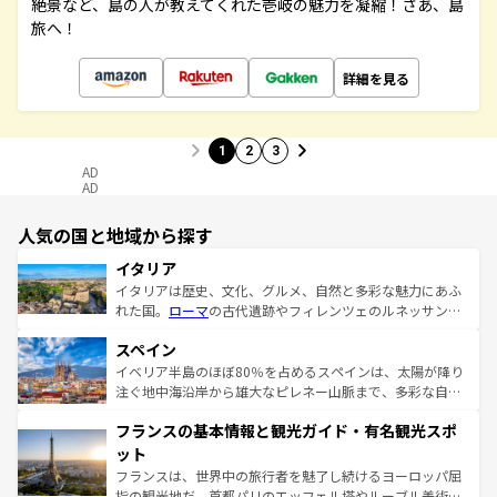
絶景など、島の人が教えてくれた壱岐の魅力を凝縮！さあ、島
旅へ！
詳細を見る
1
2
3
AD
AD
人気の国と地域から探す
イタリア
イタリアは歴史、文化、グルメ、自然と多彩な魅力にあふ
れた国。
ローマ
の古代遺跡やフィレンツェのルネッサンス
美術、ヴェネツィアの運河など、歴史あるスポットはもち
スペイン
ろん、トスカーナの美しい田園風景やアマルフィ海岸の絶
景など、自然景観も見逃せない。観光の合間には、本場の
イベリア半島のほぼ80％を占めるスペインは、太陽が降り
ピザやパスタなど、絶品のイタリア料理を堪能することも
注ぐ地中海沿岸から雄大なピレネー山脈まで、多彩な自然
できる。朝目覚めてから夜眠るまで、すべての瞬間を楽し
と文化が詰まったヨーロッパ屈指の旅行先だ。多様な地域
フランスの基本情報と観光ガイド・有名観光スポ
ませてくれるイタリアで、忘れられない旅をしてみよう！
文化が根付くこの国では、情熱的なフラメンコ、熱気あふ
なお、新着のイタリア情報は
コンテンツ一覧
を参照してほ
れる闘牛、そして美味しいタパスが生活の一部となってい
ット
しい。
る。首都マドリードの洗練された雰囲気や、バルセロナの
フランスは、世界中の旅行者を魅了し続けるヨーロッパ屈
アートに溢れた街角から、地方では古代ローマ遺跡や中世
指の観光地だ。首都パリのエッフェル塔やルーブル美術館