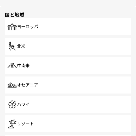
ほしい。
ほしい。
園や自然保護区など、自然が調和した近代的な景観と文化
の多様性あふれるカラフルな町は、どこを歩いても新しい
国と地域
発見がある。さらに、治安のよさや充実した公共交通機関
も、旅行者にとっては魅力的なポイント。グルメも豊富
で、ホーカーズは地元の風情を楽しめる外せないスポット
ヨーロッパ
だ。訪れる人を飽きさせないシンガポールで、多様な魅力
を体感しよう。 なお、新着のシンガポール情報は
コンテン
ツ一覧
を参照してほしい。
北米
中南米
オセアニア
ハワイ
リゾート