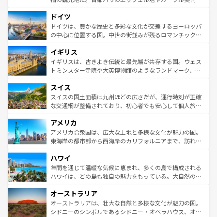
の城塞都市、穏やかなビーチリゾートまで多彩な表情を見
といった象徴的なスポットから、田舎町の古風な美しさま
せる。地方によって風土や気候が異なるスペインはその個
ドイツ
で、幅広い魅力が詰まっている。華麗な宮殿、歴史的な大
性で訪れる人を魅了する。 なお、新着のスペイン情報は
コ
聖堂、美しいビーチ、そして豊かな自然が、訪れる者を心
ドイツは、豊かな歴史と多彩な文化が交差するヨーロッパ
ンテンツ一覧
を参照してほしい。
から魅了する。また、フランスは美食の国としても知ら
の中心に位置する国。中世の街並みが残るロマンチック街
れ、フランス料理はユネスコ無形文化遺産にも登録されて
道から、未来を先取りするようなモダンな都市まで多様な
イギリス
いる。シャンパンの発祥地であるランス、プロヴァンスの
顔を持つこの国は、どこを歩いても飽きることがない。ベ
香り高いラベンダー畑など、多彩な楽しみ方が可能だ。さ
ルリンの文化的活気、バイエルン州のアルプスの絶景、そ
イギリスは、古きよき伝統と最先端が共存する国。ウェス
らに、パリ以外の地域にも魅力が溢れており、どの街角に
してライン川沿いのワイン畑といった風景は必見。ビール
トミンスター寺院や大英博物館のようなランドマーク、歴
も豊かな歴史と文化が息づいている。パリ以外の個性あふ
とソーセージを味わいながら地元の人と過ごす楽しい時間
史ある大学都市、美しい丘陵地帯や牧歌的な風景など、エ
れる地方に足を運ぶとそれぞれで全く異なる文化を体験で
スイス
は、お酒好きな人にはぜひ体験してほしい。 なお、新着の
リアごとに異なる魅力がある。また、優雅なアフタヌーン
きるだろう。 なお、新着のフランス情報は
コンテンツ一覧
ドイツ情報は
コンテンツ一覧
を参照してほしい。
ティー、ビール好きにはたまらない英国パブ、サッカー観
スイスの国土面積は九州ほどの広さだが、運行時刻が正確
を参照してほしい。
戦など、本場だからこそできる体験も豊富。イギリスを旅
な交通網が整備されており、初心者でも安心して個人旅行
して楽しみつくそう。 なお、新着のイギリス情報は
コンテ
を楽しめる。日本同様に時刻表どおりの旅が可能だ。中世
アメリカ
ンツ一覧
を参照してほしい。
の建物がそのまま残る町や、スイスならではのユニークな
博物館もあり、アルプス観光だけでなく町歩きも満喫する
アメリカ合衆国は、広大な土地と多様な文化が魅力の国。
ことができる。国民の所得が高いため物価も高いが、旅行
東海岸の都市部から西海岸のカリフォルニアまで、訪れる
者向けの交通パス提供のサービスもあり、うまく活用すれ
場所ごとに異なる風景と体験が待っている。ニューヨーク
ハワイ
ば市内交通費無料で観光を楽しむこともできる。 なお、新
のような巨大都市は、観光、ショッピング、エンターテイ
着のスイス情報は
コンテンツ一覧
を参照してほしい。
ンメントが詰まった刺激的なスポットだ。一方、アメリカ
年間を通じて温暖な気候に恵まれ、多くの島で構成される
西部には大自然が広がり、グランドキャニオンやイエロー
ハワイは、どの島も独自の魅力をもっている。大自然の神
ストーン国立公園といった絶景が堪能できる。さらに、南
秘を感じたいなら、火山が生み出した壮大な景観を誇るハ
オーストラリア
部のニューオーリンズでは、音楽と美食が融合した独特の
ワイ島は見逃せない。また、定番の観光地といえばオアフ
文化が魅力。旅行者はアメリカの各地域で異なる魅力を楽
島だが、静かな自然を求めるならマウイ島やカウアイ島が
オーストラリアは、壮大な自然と多様な文化が魅力の国。
しみながら、その多様性と豊かな歴史を感じることができ
おすすめ。エメラルドグリーンに輝く海をはじめ、豊かな
シドニーのシンボルであるシドニー・オペラハウス、オー