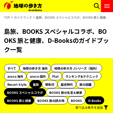
TOP
ガイドブック
島旅、BOOKS スペシャルコラボ、BOOKS 旅と健康、D-
島旅、BOOKS スペシャルコラボ、BO
OKS 旅と健康、D-Booksのガイドブッ
ク一覧
すべて
地球の歩き方 海外
地球の歩き方 Jシリーズ（国内）
aruco 海外
aruco 国内
Plat
ランキング&テクニック
Resort Style
島旅
御朱印
歴史時代
旅の図鑑
BOOKS スペシャルコラボ
BOOKS 旅の名言＆絶景
BOOKS 旅と健康
BOOKS 旅の読み物
BOOKS
D-Books
絞り込み条件を追加