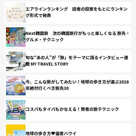
エアラインランキング 読者の投票をもとにランキン
グ形式で発表
Next韓国旅 次の韓国旅行がもっと楽しくなる 旅先・
グルメ・テクニック
旬な“あの人”が「旅」をテーマに語るインタビュー連
載 MY TRAVEL STORY
今、こんな旅がしてみたい！地球の歩き方が選ぶ2026
年絶対行くべき旅先30
コスパもタイパもかなえる！賢者の旅テクニック
地球の歩き方♥偏愛ハワイ