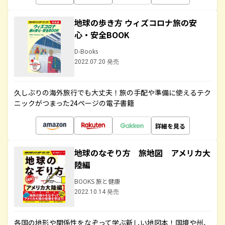
地球の歩き方 ウィズコロナ旅の安
心・安全BOOK
D-Books
2022.07.20 発売
久しぶりの海外旅行でも大丈夫！旅の手配や準備に使えるテク
ニックがつまった24ページの電子書籍
詳細を見る
地球のなぞり方 旅地図 アメリカ大
陸編
BOOKS 旅と健康
2022.10.14 発売
各国の地形や関係性をなぞって学ぶ新しい地図本！国境や州、