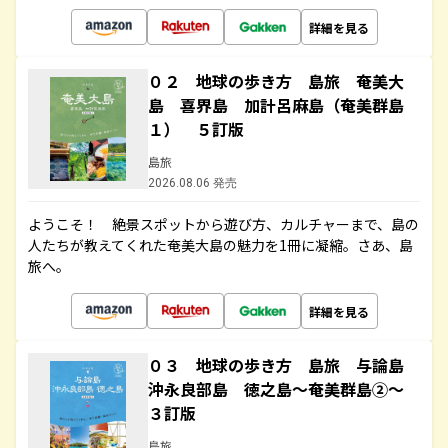
詳細を見る
０２ 地球の歩き方 島旅 奄美大
島 喜界島 加計呂麻島（奄美群島
１） ５訂版
島旅
2026.08.06 発売
ようこそ！ 絶景スポットから遊び方、カルチャーまで、島の
人たちが教えてくれた奄美大島の魅力を1冊に凝縮。さあ、島
旅へ。
詳細を見る
０３ 地球の歩き方 島旅 与論島
沖永良部島 徳之島～奄美群島②～
３訂版
島旅