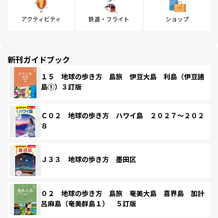
アクティビティ
鉄道・フライト
ショップ
新刊ガイドブック
１５ 地球の歩き方 島旅 伊豆大島 利島（伊豆諸
島①）３訂版
Ｃ０２ 地球の歩き方 ハワイ島 ２０２７～２０２
８
Ｊ３３ 地球の歩き方 墨田区
０２ 地球の歩き方 島旅 奄美大島 喜界島 加計
呂麻島（奄美群島１） ５訂版