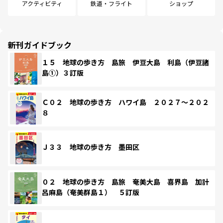
アクティビティ
鉄道・フライト
ショップ
新刊ガイドブック
１５ 地球の歩き方 島旅 伊豆大島 利島（伊豆諸
島①）３訂版
Ｃ０２ 地球の歩き方 ハワイ島 ２０２７～２０２
８
Ｊ３３ 地球の歩き方 墨田区
０２ 地球の歩き方 島旅 奄美大島 喜界島 加計
呂麻島（奄美群島１） ５訂版