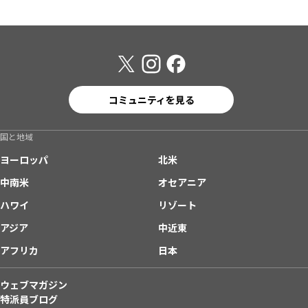
コミュニティを見る
国と地域
ヨーロッパ
北米
中南米
オセアニア
ハワイ
リゾート
アジア
中近東
アフリカ
日本
ウェブマガジン
特派員ブログ