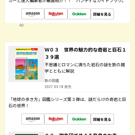
カーと達人編集者が厳選紹介！！ ハンディなガイドブック。
詳細を見る
AD
Ｗ０３ 世界の魅力的な奇岩と巨石１
３９選
不思議とロマンに満ちた岩石の謎を旅の雑
学とともに解説
旅の図鑑
2021.03.18 発売
「地球の歩き方」図鑑シリーズ第３弾は、謎だらけの奇岩と巨
石の世界！
詳細を見る