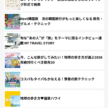
グ形式で発表
Next韓国旅 次の韓国旅行がもっと楽しくなる 旅先・
グルメ・テクニック
旬な“あの人”が「旅」をテーマに語るインタビュー連
載 MY TRAVEL STORY
今、こんな旅がしてみたい！地球の歩き方が選ぶ2026
年絶対行くべき旅先30
コスパもタイパもかなえる！賢者の旅テクニック
地球の歩き方♥偏愛ハワイ