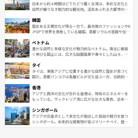
情報は
コンテンツ一覧
を参照してほしい。
人々、おいしいローカルフードやハワイアンミュージッ
ク）、タスマニアの美しい原生林やケアンズの熱帯雨林な
日本から約４時間ほどでたどり着く台湾は、多彩な文化と
ク、伝統的なフラダンスなど、すべてがハワイの魅力を彩
ど、見どころがたくさん。また、カフェやワイン、オージ
自然が織りなす魅力的な観光地。活気あふれる大都市の台
っている。訪れるたびに新しい発見と感動が待っているハ
ービーフなどの食文化も豊かで、美味しいものであふれて
北やノスタルジックな町並みが人気な九份（ジォウフェ
ワイを、存分に味わってほしい。 なお、新着のハワイ情報
韓国
いる。アクティビティも充実しており、サーフィンやダイ
ン）、静ひつな山岳地帯である台湾東部など、都市の喧騒
は
コンテンツ一覧
を参照してほしい。
ビング、ハイキングなど、アウトドア好きにはたまらな
と山間の静けさが共存しており、訪れる人に新しい発見と
歴史ある王朝文化が残る一方で、最先端のファッションやK
い。オーストラリアの多彩な魅力を存分に味わいつくそ
驚きをもたらしてくれる。また、奥深い台湾の食文化も魅
-POPで世界を席巻している韓国。首都ソウルの宮殿や伝統
う。 なお、新着のオーストラリア情報は
コンテンツ一覧
を
力で、夜市などの屋台グルメから高級料理、ヘルシーで美
家屋が並ぶエリアでは韓国の歴史と文化に浸ることがで
参照してほしい。
ベトナム
容にもいいと評判のスイーツなど、バラエティ豊かな料理
き、地方に足を延ばせば四季折々の自然美を楽しむことが
が味わえる。 なお、新着の台湾情報は
コンテンツ一覧
を参
できる。そして、キムチや焼肉、絶品のストリートフード
豊かな自然と多様な文化が魅力的なベトナム。南北に細長
照してほしい。
まで、さまざまな韓国料理が待っている。夜には、韓国な
く伸びる国土には、広大な田園風景や青々とした山々、世
らではのナイトライフも堪能できる。あたたかいホスピタ
界遺産に登録された壮大な自然景観が点在し、都市部では
タイ
リティに包まれながら、韓国の多彩な魅力を心ゆくまで味
急速な発展と共に伝統が息づく。ハノイの古い町並みやホ
わってみてほしい。 なお、新着の韓国情報は
コンテンツ一
ーチミン市のフランス統治時代の建物も、独特の雰囲気を
タイは、東南アジアに位置する豊かな自然と歴史が息づく
覧
を参照してほしい。
醸し出している。また、バラエティの豊かさとおいしさで
国だ。首都バンコクは高層ビルが立ち並ぶ一方、伝統的な
世界中の食通を魅了してやまないベトナム料理も魅力のひ
寺院や市場がいたるところに点在し、古きよき文化と現代
香港
とつ。フォーやバインミー、ベトナムコーヒーなどは、ぜ
の活気が交差している。北部ではチェンマイなどの山岳地
ひ現地で味わいたい。どの地域を訪れてもあたたかい人々
帯で自然と触れ合い、南部ではプーケットやクラビの美し
アジアと西洋の文化が交わる香港は、特有のエネルギーを
が旅行者を迎えてくれるので、きっと忘れられない旅にな
いビーチでリゾート気分を楽しむことができる。タイ料理
もっている。ヴィクトリア湾に広がる壮大な景色、近未来
るはずだ。 なお、新着のベトナム情報は
コンテンツ一覧
を
は世界的に有名で、屋台から高級レストランまで味覚を刺
的なアートスポット、そして歴史と現代が融合した町並
参照してほしい。
シンガポール
激する。気候は一年中温暖で、どの季節にも異なる楽しみ
み、どこを訪れても感動するはず。観光スポットが密集し
が待っている。親しみやすいタイの人々、仏教を中心とし
ており、効率よく見どころを回れるのも魅力。息をのむよ
アジアの交差点として多文化が融合した独自の魅力を放つ
た文化、そして多様な観光資源が、訪れる旅人を魅了し続
うな絶景から文化的な体験まで、香港を存分に楽しみ尽く
シンガポール。未来的な建築物が並ぶマリーナベイ、歴史
ける。 なお、新着のタイ情報は
コンテンツ一覧
を参照して
そう。 なお、新着の香港情報は
コンテンツ一覧
を参照して
と伝統を感じられるエスニックタウン、多数の緑豊かな公
ほしい。
ほしい。
園や自然保護区など、自然が調和した近代的な景観と文化