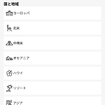
の多様性あふれるカラフルな町は、どこを歩いても新しい
国と地域
発見がある。さらに、治安のよさや充実した公共交通機関
も、旅行者にとっては魅力的なポイント。グルメも豊富
で、ホーカーズは地元の風情を楽しめる外せないスポット
ヨーロッパ
だ。訪れる人を飽きさせないシンガポールで、多様な魅力
を体感しよう。 なお、新着のシンガポール情報は
コンテン
ツ一覧
を参照してほしい。
北米
中南米
オセアニア
ハワイ
リゾート
アジア