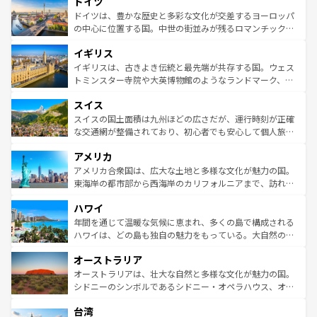
ドイツ
で、幅広い魅力が詰まっている。華麗な宮殿、歴史的な大
性で訪れる人を魅了する。 なお、新着のスペイン情報は
コ
聖堂、美しいビーチ、そして豊かな自然が、訪れる者を心
ドイツは、豊かな歴史と多彩な文化が交差するヨーロッパ
ンテンツ一覧
を参照してほしい。
から魅了する。また、フランスは美食の国としても知ら
の中心に位置する国。中世の街並みが残るロマンチック街
れ、フランス料理はユネスコ無形文化遺産にも登録されて
道から、未来を先取りするようなモダンな都市まで多様な
イギリス
いる。シャンパンの発祥地であるランス、プロヴァンスの
顔を持つこの国は、どこを歩いても飽きることがない。ベ
香り高いラベンダー畑など、多彩な楽しみ方が可能だ。さ
ルリンの文化的活気、バイエルン州のアルプスの絶景、そ
イギリスは、古きよき伝統と最先端が共存する国。ウェス
らに、パリ以外の地域にも魅力が溢れており、どの街角に
してライン川沿いのワイン畑といった風景は必見。ビール
トミンスター寺院や大英博物館のようなランドマーク、歴
も豊かな歴史と文化が息づいている。パリ以外の個性あふ
とソーセージを味わいながら地元の人と過ごす楽しい時間
史ある大学都市、美しい丘陵地帯や牧歌的な風景など、エ
れる地方に足を運ぶとそれぞれで全く異なる文化を体験で
スイス
は、お酒好きな人にはぜひ体験してほしい。 なお、新着の
リアごとに異なる魅力がある。また、優雅なアフタヌーン
きるだろう。 なお、新着のフランス情報は
コンテンツ一覧
ドイツ情報は
コンテンツ一覧
を参照してほしい。
ティー、ビール好きにはたまらない英国パブ、サッカー観
スイスの国土面積は九州ほどの広さだが、運行時刻が正確
を参照してほしい。
戦など、本場だからこそできる体験も豊富。イギリスを旅
な交通網が整備されており、初心者でも安心して個人旅行
して楽しみつくそう。 なお、新着のイギリス情報は
コンテ
を楽しめる。日本同様に時刻表どおりの旅が可能だ。中世
アメリカ
ンツ一覧
を参照してほしい。
の建物がそのまま残る町や、スイスならではのユニークな
博物館もあり、アルプス観光だけでなく町歩きも満喫する
アメリカ合衆国は、広大な土地と多様な文化が魅力の国。
ことができる。国民の所得が高いため物価も高いが、旅行
東海岸の都市部から西海岸のカリフォルニアまで、訪れる
者向けの交通パス提供のサービスもあり、うまく活用すれ
場所ごとに異なる風景と体験が待っている。ニューヨーク
ハワイ
ば市内交通費無料で観光を楽しむこともできる。 なお、新
のような巨大都市は、観光、ショッピング、エンターテイ
着のスイス情報は
コンテンツ一覧
を参照してほしい。
ンメントが詰まった刺激的なスポットだ。一方、アメリカ
年間を通じて温暖な気候に恵まれ、多くの島で構成される
西部には大自然が広がり、グランドキャニオンやイエロー
ハワイは、どの島も独自の魅力をもっている。大自然の神
ストーン国立公園といった絶景が堪能できる。さらに、南
秘を感じたいなら、火山が生み出した壮大な景観を誇るハ
オーストラリア
部のニューオーリンズでは、音楽と美食が融合した独特の
ワイ島は見逃せない。また、定番の観光地といえばオアフ
文化が魅力。旅行者はアメリカの各地域で異なる魅力を楽
島だが、静かな自然を求めるならマウイ島やカウアイ島が
オーストラリアは、壮大な自然と多様な文化が魅力の国。
しみながら、その多様性と豊かな歴史を感じることができ
おすすめ。エメラルドグリーンに輝く海をはじめ、豊かな
シドニーのシンボルであるシドニー・オペラハウス、オー
るだろう。車でのロードトリップや列車の旅も、アメリカ
文化や歴史が息づいている。「アロハスピリット」と呼ば
ストラリア東海岸北部に広がる大サンゴ礁地帯グレートバ
ならではの贅沢な旅のスタイルだ。 なお、新着のアメリカ
台湾
れるおもてなしの心で訪れる人々を迎えてくれるハワイの
リアリーフや大陸中央部にそびえるウルル（エアーズロッ