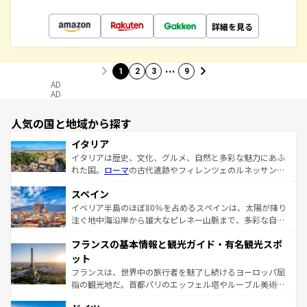
詳細を見る
…
1
2
3
9
AD
AD
人気の国と地域から探す
イタリア
イタリアは歴史、文化、グルメ、自然と多彩な魅力にあふ
れた国。
ローマ
の古代遺跡やフィレンツェのルネッサンス
美術、ヴェネツィアの運河など、歴史あるスポットはもち
スペイン
ろん、トスカーナの美しい田園風景やアマルフィ海岸の絶
景など、自然景観も見逃せない。観光の合間には、本場の
イベリア半島のほぼ80％を占めるスペインは、太陽が降り
ピザやパスタなど、絶品のイタリア料理を堪能することも
注ぐ地中海沿岸から雄大なピレネー山脈まで、多彩な自然
できる。朝目覚めてから夜眠るまで、すべての瞬間を楽し
と文化が詰まったヨーロッパ屈指の旅行先だ。多様な地域
フランスの基本情報と観光ガイド・有名観光スポ
ませてくれるイタリアで、忘れられない旅をしてみよう！
文化が根付くこの国では、情熱的なフラメンコ、熱気あふ
なお、新着のイタリア情報は
コンテンツ一覧
を参照してほ
れる闘牛、そして美味しいタパスが生活の一部となってい
ット
しい。
る。首都マドリードの洗練された雰囲気や、バルセロナの
フランスは、世界中の旅行者を魅了し続けるヨーロッパ屈
アートに溢れた街角から、地方では古代ローマ遺跡や中世
指の観光地だ。首都パリのエッフェル塔やルーブル美術館
の城塞都市、穏やかなビーチリゾートまで多彩な表情を見
といった象徴的なスポットから、田舎町の古風な美しさま
せる。地方によって風土や気候が異なるスペインはその個