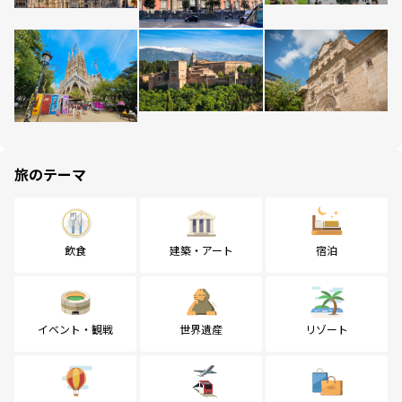
旅のテーマ
飲食
建築・アート
宿泊
イベント・観戦
世界遺産
リゾート