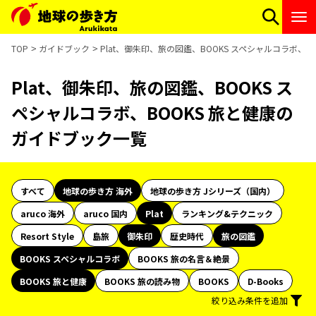
TOP
ガイドブック
Plat、御朱印、旅の図鑑、BOOKS スペシャルコラボ、
Plat、御朱印、旅の図鑑、BOOKS ス
ペシャルコラボ、BOOKS 旅と健康の
ガイドブック一覧
すべて
地球の歩き方 海外
地球の歩き方 Jシリーズ（国内）
aruco 海外
aruco 国内
Plat
ランキング&テクニック
Resort Style
島旅
御朱印
歴史時代
旅の図鑑
BOOKS スペシャルコラボ
BOOKS 旅の名言＆絶景
BOOKS 旅と健康
BOOKS 旅の読み物
BOOKS
D-Books
絞り込み条件を追加