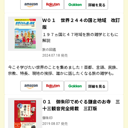
詳細を見る
Ｗ０１ 世界２４４の国と地域 改訂
版
１９７ヵ国と４７地域を旅の雑学とともに
解説
旅の図鑑
2024.07.18 発売
今こそ学びたい世界のことを集めました！首都、言語、民族、
宗教、特長、現地の挨拶、誰かに話したくなる旅の雑学も。
詳細を見る
０１ 御朱印でめぐる鎌倉のお寺 三
十三観音完全掲載 三訂版
御朱印
2019.08.07 発売