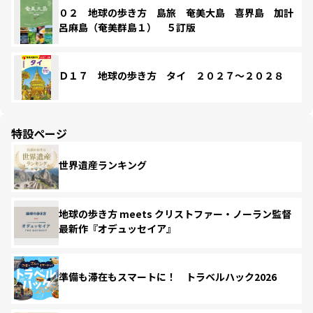
０２ 地球の歩き方 島旅 奄美大島 喜界島 加計
呂麻島（奄美群島１） ５訂版
Ｄ１７ 地球の歩き方 タイ ２０２７～２０２８
特設ページ
世界遺産ランキング
地球の歩き方 meets クリストファー・ノーラン監督
最新作『オデュッセイア』
準備も滞在もスマートに！ トラベルハック2026