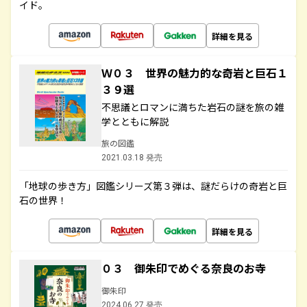
イド。
詳細を見る
Ｗ０３ 世界の魅力的な奇岩と巨石１
３９選
不思議とロマンに満ちた岩石の謎を旅の雑
学とともに解説
旅の図鑑
2021.03.18 発売
「地球の歩き方」図鑑シリーズ第３弾は、謎だらけの奇岩と巨
石の世界！
詳細を見る
０３ 御朱印でめぐる奈良のお寺
御朱印
2024.06.27 発売