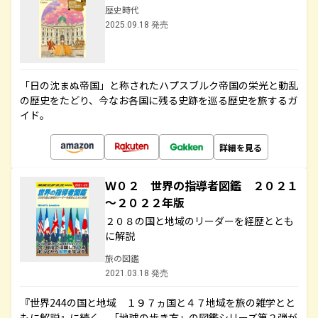
歴史時代
2025.09.18 発売
「日の沈まぬ帝国」と称されたハプスブルク帝国の栄光と動乱
の歴史をたどり、今なお各国に残る史跡を巡る歴史を旅するガ
イド。
詳細を見る
Ｗ０２ 世界の指導者図鑑 ２０２１
～２０２２年版
２０８の国と地域のリーダーを経歴ととも
に解説
旅の図鑑
2021.03.18 発売
『世界244の国と地域 １９７ヵ国と４７地域を旅の雑学とと
もに解説』に続く、「地球の歩き方」の図鑑シリーズ第２弾が