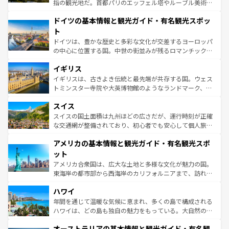
アートに溢れた街角から、地方では古代ローマ遺跡や中世
指の観光地だ。首都パリのエッフェル塔やルーブル美術館
の城塞都市、穏やかなビーチリゾートまで多彩な表情を見
といった象徴的なスポットから、田舎町の古風な美しさま
せる。地方によって風土や気候が異なるスペインはその個
ドイツの基本情報と観光ガイド・有名観光スポッ
で、幅広い魅力が詰まっている。華麗な宮殿、歴史的な大
性で訪れる人を魅了する。 なお、新着のスペイン情報は
コ
聖堂、美しいビーチ、そして豊かな自然が、訪れる者を心
ト
ンテンツ一覧
を参照してほしい。
から魅了する。また、フランスは美食の国としても知ら
ドイツは、豊かな歴史と多彩な文化が交差するヨーロッパ
れ、フランス料理はユネスコ無形文化遺産にも登録されて
の中心に位置する国。中世の街並みが残るロマンチック街
いる。シャンパンの発祥地であるランス、プロヴァンスの
道から、未来を先取りするようなモダンな都市まで多様な
香り高いラベンダー畑など、多彩な楽しみ方が可能だ。さ
イギリス
顔を持つこの国は、どこを歩いても飽きることがない。ベ
らに、パリ以外の地域にも魅力が溢れており、どの街角に
ルリンの文化的活気、バイエルン州のアルプスの絶景、そ
イギリスは、古きよき伝統と最先端が共存する国。ウェス
も豊かな歴史と文化が息づいている。パリ以外の個性あふ
してライン川沿いのワイン畑といった風景は必見。ビール
トミンスター寺院や大英博物館のようなランドマーク、歴
れる地方に足を運ぶとそれぞれで全く異なる文化を体験で
とソーセージを味わいながら地元の人と過ごす楽しい時間
史ある大学都市、美しい丘陵地帯や牧歌的な風景など、エ
きるだろう。 なお、新着のフランス情報は
コンテンツ一覧
スイス
は、お酒好きな人にはぜひ体験してほしい。 なお、新着の
リアごとに異なる魅力がある。また、優雅なアフタヌーン
を参照してほしい。
ドイツ情報は
コンテンツ一覧
を参照してほしい。
ティー、ビール好きにはたまらない英国パブ、サッカー観
スイスの国土面積は九州ほどの広さだが、運行時刻が正確
戦など、本場だからこそできる体験も豊富。イギリスを旅
な交通網が整備されており、初心者でも安心して個人旅行
して楽しみつくそう。 なお、新着のイギリス情報は
コンテ
を楽しめる。日本同様に時刻表どおりの旅が可能だ。中世
アメリカの基本情報と観光ガイド・有名観光スポ
ンツ一覧
を参照してほしい。
の建物がそのまま残る町や、スイスならではのユニークな
博物館もあり、アルプス観光だけでなく町歩きも満喫する
ット
ことができる。国民の所得が高いため物価も高いが、旅行
アメリカ合衆国は、広大な土地と多様な文化が魅力の国。
者向けの交通パス提供のサービスもあり、うまく活用すれ
東海岸の都市部から西海岸のカリフォルニアまで、訪れる
ば市内交通費無料で観光を楽しむこともできる。 なお、新
場所ごとに異なる風景と体験が待っている。ニューヨーク
着のスイス情報は
コンテンツ一覧
を参照してほしい。
ハワイ
のような巨大都市は、観光、ショッピング、エンターテイ
ンメントが詰まった刺激的なスポットだ。一方、アメリカ
年間を通じて温暖な気候に恵まれ、多くの島で構成される
西部には大自然が広がり、グランドキャニオンやイエロー
ハワイは、どの島も独自の魅力をもっている。大自然の神
ストーン国立公園といった絶景が堪能できる。さらに、南
秘を感じたいなら、火山が生み出した壮大な景観を誇るハ
オーストラリアの基本情報と観光ガイド・有名観
部のニューオーリンズでは、音楽と美食が融合した独特の
ワイ島は見逃せない。また、定番の観光地といえばオアフ