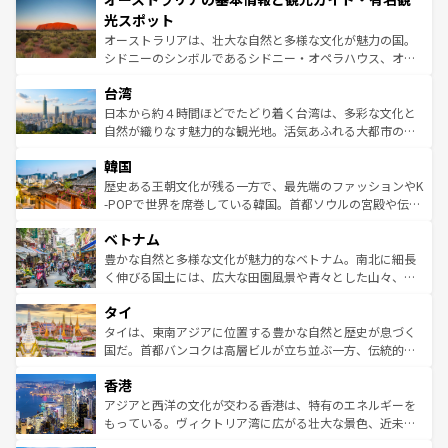
文化が魅力。旅行者はアメリカの各地域で異なる魅力を楽
島だが、静かな自然を求めるならマウイ島やカウアイ島が
光スポット
しみながら、その多様性と豊かな歴史を感じることができ
おすすめ。エメラルドグリーンに輝く海をはじめ、豊かな
オーストラリアは、壮大な自然と多様な文化が魅力の国。
るだろう。車でのロードトリップや列車の旅も、アメリカ
文化や歴史が息づいている。「アロハスピリット」と呼ば
シドニーのシンボルであるシドニー・オペラハウス、オー
ならではの贅沢な旅のスタイルだ。 なお、新着のアメリカ
れるおもてなしの心で訪れる人々を迎えてくれるハワイの
ストラリア東海岸北部に広がる大サンゴ礁地帯グレートバ
情報は
コンテンツ一覧
を参照してほしい。
人々、おいしいローカルフードやハワイアンミュージッ
台湾
リアリーフや大陸中央部にそびえるウルル（エアーズロッ
ク、伝統的なフラダンスなど、すべてがハワイの魅力を彩
ク）、タスマニアの美しい原生林やケアンズの熱帯雨林な
日本から約４時間ほどでたどり着く台湾は、多彩な文化と
っている。訪れるたびに新しい発見と感動が待っているハ
ど、見どころがたくさん。また、カフェやワイン、オージ
自然が織りなす魅力的な観光地。活気あふれる大都市の台
ワイを、存分に味わってほしい。 なお、新着のハワイ情報
ービーフなどの食文化も豊かで、美味しいものであふれて
北やノスタルジックな町並みが人気な九份（ジォウフェ
は
コンテンツ一覧
を参照してほしい。
韓国
いる。アクティビティも充実しており、サーフィンやダイ
ン）、静ひつな山岳地帯である台湾東部など、都市の喧騒
ビング、ハイキングなど、アウトドア好きにはたまらな
と山間の静けさが共存しており、訪れる人に新しい発見と
歴史ある王朝文化が残る一方で、最先端のファッションやK
い。オーストラリアの多彩な魅力を存分に味わいつくそ
驚きをもたらしてくれる。また、奥深い台湾の食文化も魅
-POPで世界を席巻している韓国。首都ソウルの宮殿や伝統
う。 なお、新着のオーストラリア情報は
コンテンツ一覧
を
力で、夜市などの屋台グルメから高級料理、ヘルシーで美
家屋が並ぶエリアでは韓国の歴史と文化に浸ることがで
参照してほしい。
ベトナム
容にもいいと評判のスイーツなど、バラエティ豊かな料理
き、地方に足を延ばせば四季折々の自然美を楽しむことが
が味わえる。 なお、新着の台湾情報は
コンテンツ一覧
を参
できる。そして、キムチや焼肉、絶品のストリートフード
豊かな自然と多様な文化が魅力的なベトナム。南北に細長
照してほしい。
まで、さまざまな韓国料理が待っている。夜には、韓国な
く伸びる国土には、広大な田園風景や青々とした山々、世
らではのナイトライフも堪能できる。あたたかいホスピタ
界遺産に登録された壮大な自然景観が点在し、都市部では
タイ
リティに包まれながら、韓国の多彩な魅力を心ゆくまで味
急速な発展と共に伝統が息づく。ハノイの古い町並みやホ
わってみてほしい。 なお、新着の韓国情報は
コンテンツ一
ーチミン市のフランス統治時代の建物も、独特の雰囲気を
タイは、東南アジアに位置する豊かな自然と歴史が息づく
覧
を参照してほしい。
醸し出している。また、バラエティの豊かさとおいしさで
国だ。首都バンコクは高層ビルが立ち並ぶ一方、伝統的な
世界中の食通を魅了してやまないベトナム料理も魅力のひ
寺院や市場がいたるところに点在し、古きよき文化と現代
香港
とつ。フォーやバインミー、ベトナムコーヒーなどは、ぜ
の活気が交差している。北部ではチェンマイなどの山岳地
ひ現地で味わいたい。どの地域を訪れてもあたたかい人々
帯で自然と触れ合い、南部ではプーケットやクラビの美し
アジアと西洋の文化が交わる香港は、特有のエネルギーを
が旅行者を迎えてくれるので、きっと忘れられない旅にな
いビーチでリゾート気分を楽しむことができる。タイ料理
もっている。ヴィクトリア湾に広がる壮大な景色、近未来
るはずだ。 なお、新着のベトナム情報は
コンテンツ一覧
を
は世界的に有名で、屋台から高級レストランまで味覚を刺
的なアートスポット、そして歴史と現代が融合した町並