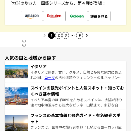
「地球の歩き方」図鑑シリーズから、第４弾が登場！
詳細を見る
…
1
2
3
9
AD
AD
人気の国と地域から探す
イタリア
イタリアは歴史、文化、グルメ、自然と多彩な魅力にあふ
れた国。
ローマ
の古代遺跡やフィレンツェのルネッサンス
美術、ヴェネツィアの運河など、歴史あるスポットはもち
スペインの観光ポイントと人気スポット・知ってお
ろん、トスカーナの美しい田園風景やアマルフィ海岸の絶
景など、自然景観も見逃せない。観光の合間には、本場の
くべき基本情報
ピザやパスタなど、絶品のイタリア料理を堪能することも
イベリア半島のほぼ80％を占めるスペインは、太陽が降り
できる。朝目覚めてから夜眠るまで、すべての瞬間を楽し
注ぐ地中海沿岸から雄大なピレネー山脈まで、多彩な自然
ませてくれるイタリアで、忘れられない旅をしてみよう！
と文化が詰まったヨーロッパ屈指の旅行先だ。多様な地域
なお、新着のイタリア情報は
コンテンツ一覧
を参照してほ
フランスの基本情報と観光ガイド・有名観光スポ
文化が根付くこの国では、情熱的なフラメンコ、熱気あふ
しい。
れる闘牛、そして美味しいタパスが生活の一部となってい
ット
る。首都マドリードの洗練された雰囲気や、バルセロナの
フランスは、世界中の旅行者を魅了し続けるヨーロッパ屈