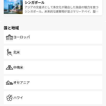
参照してほしい。
シンガポール
激する。気候は一年中温暖で、どの季節にも異なる楽しみ
み、どこを訪れても感動するはず。観光スポットが密集し
が待っている。親しみやすいタイの人々、仏教を中心とし
ており、効率よく見どころを回れるのも魅力。息をのむよ
アジアの交差点として多文化が融合した独自の魅力を放つ
た文化、そして多様な観光資源が、訪れる旅人を魅了し続
うな絶景から文化的な体験まで、香港を存分に楽しみ尽く
シンガポール。未来的な建築物が並ぶマリーナベイ、歴史
ける。 なお、新着のタイ情報は
コンテンツ一覧
を参照して
そう。 なお、新着の香港情報は
コンテンツ一覧
を参照して
と伝統を感じられるエスニックタウン、多数の緑豊かな公
ほしい。
ほしい。
園や自然保護区など、自然が調和した近代的な景観と文化
の多様性あふれるカラフルな町は、どこを歩いても新しい
国と地域
発見がある。さらに、治安のよさや充実した公共交通機関
も、旅行者にとっては魅力的なポイント。グルメも豊富
で、ホーカーズは地元の風情を楽しめる外せないスポット
ヨーロッパ
だ。訪れる人を飽きさせないシンガポールで、多様な魅力
を体感しよう。 なお、新着のシンガポール情報は
コンテン
ツ一覧
を参照してほしい。
北米
中南米
オセアニア
ハワイ