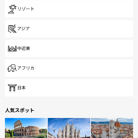
リゾート
アジア
中近東
アフリカ
日本
人気スポット