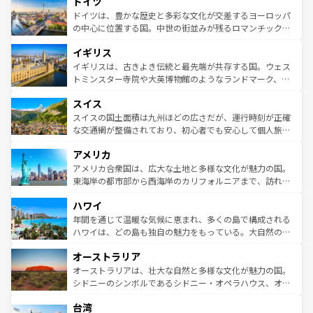
ドイツ
で、幅広い魅力が詰まっている。華麗な宮殿、歴史的な大
性で訪れる人を魅了する。 なお、新着のスペイン情報は
コ
聖堂、美しいビーチ、そして豊かな自然が、訪れる者を心
ドイツは、豊かな歴史と多彩な文化が交差するヨーロッパ
ンテンツ一覧
を参照してほしい。
から魅了する。また、フランスは美食の国としても知ら
の中心に位置する国。中世の街並みが残るロマンチック街
れ、フランス料理はユネスコ無形文化遺産にも登録されて
道から、未来を先取りするようなモダンな都市まで多様な
イギリス
いる。シャンパンの発祥地であるランス、プロヴァンスの
顔を持つこの国は、どこを歩いても飽きることがない。ベ
香り高いラベンダー畑など、多彩な楽しみ方が可能だ。さ
ルリンの文化的活気、バイエルン州のアルプスの絶景、そ
イギリスは、古きよき伝統と最先端が共存する国。ウェス
らに、パリ以外の地域にも魅力が溢れており、どの街角に
してライン川沿いのワイン畑といった風景は必見。ビール
トミンスター寺院や大英博物館のようなランドマーク、歴
も豊かな歴史と文化が息づいている。パリ以外の個性あふ
とソーセージを味わいながら地元の人と過ごす楽しい時間
史ある大学都市、美しい丘陵地帯や牧歌的な風景など、エ
れる地方に足を運ぶとそれぞれで全く異なる文化を体験で
スイス
は、お酒好きな人にはぜひ体験してほしい。 なお、新着の
リアごとに異なる魅力がある。また、優雅なアフタヌーン
きるだろう。 なお、新着のフランス情報は
コンテンツ一覧
ドイツ情報は
コンテンツ一覧
を参照してほしい。
ティー、ビール好きにはたまらない英国パブ、サッカー観
スイスの国土面積は九州ほどの広さだが、運行時刻が正確
を参照してほしい。
戦など、本場だからこそできる体験も豊富。イギリスを旅
な交通網が整備されており、初心者でも安心して個人旅行
して楽しみつくそう。 なお、新着のイギリス情報は
コンテ
を楽しめる。日本同様に時刻表どおりの旅が可能だ。中世
アメリカ
ンツ一覧
を参照してほしい。
の建物がそのまま残る町や、スイスならではのユニークな
博物館もあり、アルプス観光だけでなく町歩きも満喫する
アメリカ合衆国は、広大な土地と多様な文化が魅力の国。
ことができる。国民の所得が高いため物価も高いが、旅行
東海岸の都市部から西海岸のカリフォルニアまで、訪れる
者向けの交通パス提供のサービスもあり、うまく活用すれ
場所ごとに異なる風景と体験が待っている。ニューヨーク
ハワイ
ば市内交通費無料で観光を楽しむこともできる。 なお、新
のような巨大都市は、観光、ショッピング、エンターテイ
着のスイス情報は
コンテンツ一覧
を参照してほしい。
ンメントが詰まった刺激的なスポットだ。一方、アメリカ
年間を通じて温暖な気候に恵まれ、多くの島で構成される
西部には大自然が広がり、グランドキャニオンやイエロー
ハワイは、どの島も独自の魅力をもっている。大自然の神
ストーン国立公園といった絶景が堪能できる。さらに、南
秘を感じたいなら、火山が生み出した壮大な景観を誇るハ
オーストラリア
部のニューオーリンズでは、音楽と美食が融合した独特の
ワイ島は見逃せない。また、定番の観光地といえばオアフ
文化が魅力。旅行者はアメリカの各地域で異なる魅力を楽
島だが、静かな自然を求めるならマウイ島やカウアイ島が
オーストラリアは、壮大な自然と多様な文化が魅力の国。
しみながら、その多様性と豊かな歴史を感じることができ
おすすめ。エメラルドグリーンに輝く海をはじめ、豊かな
シドニーのシンボルであるシドニー・オペラハウス、オー
るだろう。車でのロードトリップや列車の旅も、アメリカ
文化や歴史が息づいている。「アロハスピリット」と呼ば
ストラリア東海岸北部に広がる大サンゴ礁地帯グレートバ
ならではの贅沢な旅のスタイルだ。 なお、新着のアメリカ
台湾
れるおもてなしの心で訪れる人々を迎えてくれるハワイの
リアリーフや大陸中央部にそびえるウルル（エアーズロッ