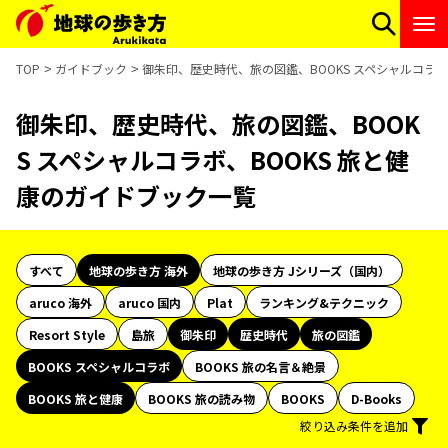
TOP
ガイドブック
御朱印、歴史時代、旅の図鑑、BOOKS スペシャルコラボ
御朱印、歴史時代、旅の図鑑、BOOK
S スペシャルコラボ、BOOKS 旅と健
康のガイドブック一覧
すべて
地球の歩き方 海外
地球の歩き方 Jシリーズ（国内）
aruco 海外
aruco 国内
Plat
ランキング&テクニック
Resort Style
島旅
御朱印
歴史時代
旅の図鑑
BOOKS スペシャルコラボ
BOOKS 旅の名言＆絶景
BOOKS 旅と健康
BOOKS 旅の読み物
BOOKS
D-Books
絞り込み条件を追加