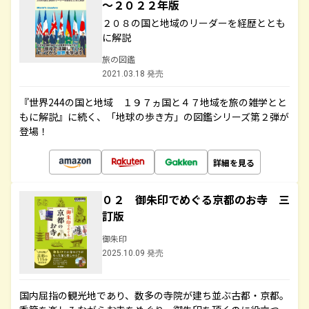
～２０２２年版
２０８の国と地域のリーダーを経歴ととも
に解説
旅の図鑑
2021.03.18 発売
『世界244の国と地域 １９７ヵ国と４７地域を旅の雑学とと
もに解説』に続く、「地球の歩き方」の図鑑シリーズ第２弾が
登場！
詳細を見る
０２ 御朱印でめぐる京都のお寺 三
訂版
御朱印
2025.10.09 発売
国内屈指の観光地であり、数多の寺院が建ち並ぶ古都・京都。