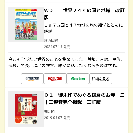
Ｗ０１ 世界２４４の国と地域 改訂
版
１９７ヵ国と４７地域を旅の雑学とともに
解説
旅の図鑑
2024.07.18 発売
今こそ学びたい世界のことを集めました！首都、言語、民族、
宗教、特長、現地の挨拶、誰かに話したくなる旅の雑学も。
詳細を見る
０１ 御朱印でめぐる鎌倉のお寺 三
十三観音完全掲載 三訂版
御朱印
2019.08.07 発売