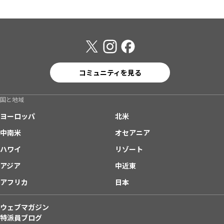
コミュニティを見る
国と地域
ヨーロッパ
北米
中南米
オセアニア
ハワイ
リゾート
アジア
中近東
アフリカ
日本
ウェブマガジン
特派員ブログ