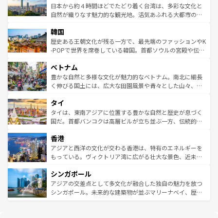
情報は
コンテンツ一覧
を参照してほしい。
人々、おいしいローカルフードやハワイアンミュージッ
ク）、タスマニアの美しい原生林やケアンズの熱帯雨林な
日本から約４時間ほどでたどり着く台湾は、多彩な文化と
ク、伝統的なフラダンスなど、すべてがハワイの魅力を彩
ど、見どころがたくさん。また、カフェやワイン、オージ
自然が織りなす魅力的な観光地。活気あふれる大都市の台
っている。訪れるたびに新しい発見と感動が待っているハ
ービーフなどの食文化も豊かで、美味しいものであふれて
北やノスタルジックな町並みが人気な九份（ジォウフェ
ワイを、存分に味わってほしい。 なお、新着のハワイ情報
韓国
いる。アクティビティも充実しており、サーフィンやダイ
ン）、静ひつな山岳地帯である台湾東部など、都市の喧騒
は
コンテンツ一覧
を参照してほしい。
ビング、ハイキングなど、アウトドア好きにはたまらな
と山間の静けさが共存しており、訪れる人に新しい発見と
歴史ある王朝文化が残る一方で、最先端のファッションやK
い。オーストラリアの多彩な魅力を存分に味わいつくそ
驚きをもたらしてくれる。また、奥深い台湾の食文化も魅
-POPで世界を席巻している韓国。首都ソウルの宮殿や伝統
う。 なお、新着のオーストラリア情報は
コンテンツ一覧
を
力で、夜市などの屋台グルメから高級料理、ヘルシーで美
家屋が並ぶエリアでは韓国の歴史と文化に浸ることがで
参照してほしい。
ベトナム
容にもいいと評判のスイーツなど、バラエティ豊かな料理
き、地方に足を延ばせば四季折々の自然美を楽しむことが
が味わえる。 なお、新着の台湾情報は
コンテンツ一覧
を参
できる。そして、キムチや焼肉、絶品のストリートフード
豊かな自然と多様な文化が魅力的なベトナム。南北に細長
照してほしい。
まで、さまざまな韓国料理が待っている。夜には、韓国な
く伸びる国土には、広大な田園風景や青々とした山々、世
らではのナイトライフも堪能できる。あたたかいホスピタ
界遺産に登録された壮大な自然景観が点在し、都市部では
タイ
リティに包まれながら、韓国の多彩な魅力を心ゆくまで味
急速な発展と共に伝統が息づく。ハノイの古い町並みやホ
わってみてほしい。 なお、新着の韓国情報は
コンテンツ一
ーチミン市のフランス統治時代の建物も、独特の雰囲気を
タイは、東南アジアに位置する豊かな自然と歴史が息づく
覧
を参照してほしい。
醸し出している。また、バラエティの豊かさとおいしさで
国だ。首都バンコクは高層ビルが立ち並ぶ一方、伝統的な
世界中の食通を魅了してやまないベトナム料理も魅力のひ
寺院や市場がいたるところに点在し、古きよき文化と現代
香港
とつ。フォーやバインミー、ベトナムコーヒーなどは、ぜ
の活気が交差している。北部ではチェンマイなどの山岳地
ひ現地で味わいたい。どの地域を訪れてもあたたかい人々
帯で自然と触れ合い、南部ではプーケットやクラビの美し
アジアと西洋の文化が交わる香港は、特有のエネルギーを
が旅行者を迎えてくれるので、きっと忘れられない旅にな
いビーチでリゾート気分を楽しむことができる。タイ料理
もっている。ヴィクトリア湾に広がる壮大な景色、近未来
るはずだ。 なお、新着のベトナム情報は
コンテンツ一覧
を
は世界的に有名で、屋台から高級レストランまで味覚を刺
的なアートスポット、そして歴史と現代が融合した町並
参照してほしい。
シンガポール
激する。気候は一年中温暖で、どの季節にも異なる楽しみ
み、どこを訪れても感動するはず。観光スポットが密集し
が待っている。親しみやすいタイの人々、仏教を中心とし
ており、効率よく見どころを回れるのも魅力。息をのむよ
アジアの交差点として多文化が融合した独自の魅力を放つ
た文化、そして多様な観光資源が、訪れる旅人を魅了し続
うな絶景から文化的な体験まで、香港を存分に楽しみ尽く
シンガポール。未来的な建築物が並ぶマリーナベイ、歴史
ける。 なお、新着のタイ情報は
コンテンツ一覧
を参照して
そう。 なお、新着の香港情報は
コンテンツ一覧
を参照して
と伝統を感じられるエスニックタウン、多数の緑豊かな公
ほしい。
ほしい。
園や自然保護区など、自然が調和した近代的な景観と文化