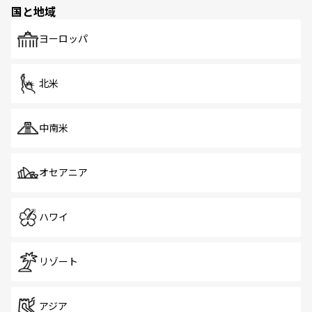
の多様性あふれるカラフルな町は、どこを歩いても新しい
国と地域
発見がある。さらに、治安のよさや充実した公共交通機関
も、旅行者にとっては魅力的なポイント。グルメも豊富
で、ホーカーズは地元の風情を楽しめる外せないスポット
ヨーロッパ
だ。訪れる人を飽きさせないシンガポールで、多様な魅力
を体感しよう。 なお、新着のシンガポール情報は
コンテン
ツ一覧
を参照してほしい。
北米
中南米
オセアニア
ハワイ
リゾート
アジア