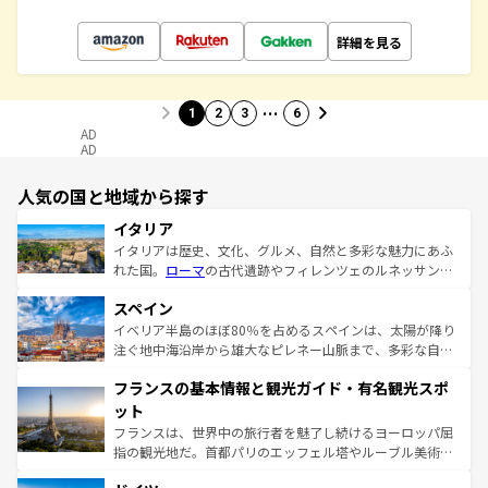
詳細を見る
…
1
2
3
6
AD
AD
人気の国と地域から探す
イタリア
イタリアは歴史、文化、グルメ、自然と多彩な魅力にあふ
れた国。
ローマ
の古代遺跡やフィレンツェのルネッサンス
美術、ヴェネツィアの運河など、歴史あるスポットはもち
スペイン
ろん、トスカーナの美しい田園風景やアマルフィ海岸の絶
景など、自然景観も見逃せない。観光の合間には、本場の
イベリア半島のほぼ80％を占めるスペインは、太陽が降り
ピザやパスタなど、絶品のイタリア料理を堪能することも
注ぐ地中海沿岸から雄大なピレネー山脈まで、多彩な自然
できる。朝目覚めてから夜眠るまで、すべての瞬間を楽し
と文化が詰まったヨーロッパ屈指の旅行先だ。多様な地域
フランスの基本情報と観光ガイド・有名観光スポ
ませてくれるイタリアで、忘れられない旅をしてみよう！
文化が根付くこの国では、情熱的なフラメンコ、熱気あふ
なお、新着のイタリア情報は
コンテンツ一覧
を参照してほ
れる闘牛、そして美味しいタパスが生活の一部となってい
ット
しい。
る。首都マドリードの洗練された雰囲気や、バルセロナの
フランスは、世界中の旅行者を魅了し続けるヨーロッパ屈
アートに溢れた街角から、地方では古代ローマ遺跡や中世
指の観光地だ。首都パリのエッフェル塔やルーブル美術館
の城塞都市、穏やかなビーチリゾートまで多彩な表情を見
といった象徴的なスポットから、田舎町の古風な美しさま
せる。地方によって風土や気候が異なるスペインはその個