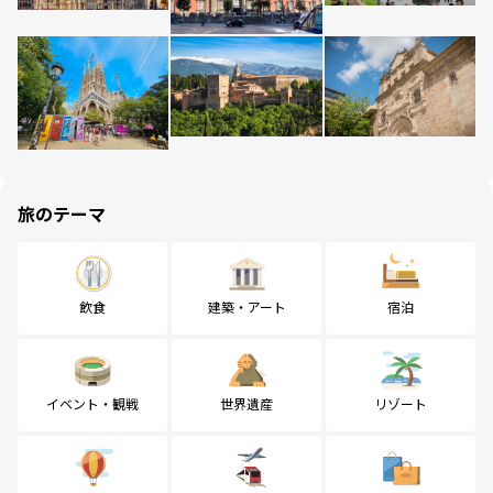
旅のテーマ
飲食
建築・アート
宿泊
イベント・観戦
世界遺産
リゾート