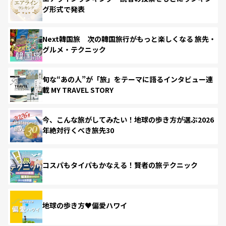
グ形式で発表
Next韓国旅 次の韓国旅行がもっと楽しくなる 旅先・
グルメ・テクニック
旬な“あの人”が「旅」をテーマに語るインタビュー連
載 MY TRAVEL STORY
今、こんな旅がしてみたい！地球の歩き方が選ぶ2026
年絶対行くべき旅先30
コスパもタイパもかなえる！賢者の旅テクニック
地球の歩き方♥偏愛ハワイ