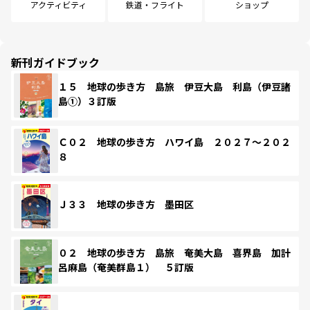
アクティビティ
鉄道・フライト
ショップ
新刊ガイドブック
１５ 地球の歩き方 島旅 伊豆大島 利島（伊豆諸
島①）３訂版
Ｃ０２ 地球の歩き方 ハワイ島 ２０２７～２０２
８
Ｊ３３ 地球の歩き方 墨田区
０２ 地球の歩き方 島旅 奄美大島 喜界島 加計
呂麻島（奄美群島１） ５訂版