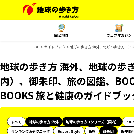
国と地域
ウェブマガジン
TOP
ガイドブック
地球の歩き方 海外、地球の歩き方 Jシ
地球の歩き方 海外、地球の歩き
内）、御朱印、旅の図鑑、BOO
BOOKS 旅と健康のガイドブ
すべて
地球の歩き方 海外
地球の歩き方 Jシリーズ（国内）
aru
ランキング&テクニック
Resort Style
島旅
御朱印
歴史時