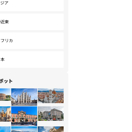
アジア
中近東
アフリカ
日本
ポット