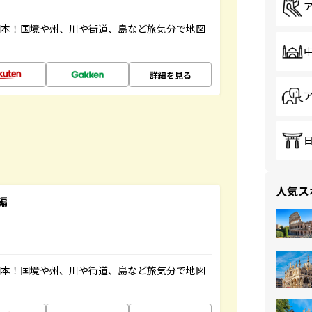
図本！国境や州、川や街道、島など旅気分で地図
詳細を見る
人気ス
編
図本！国境や州、川や街道、島など旅気分で地図