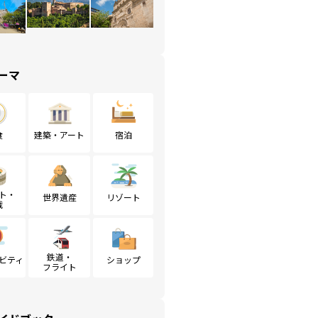
ーマ
食
建築・アート
宿泊
ト・
世界遺産
リゾート
戦
鉄道・
ビティ
ショップ
フライト