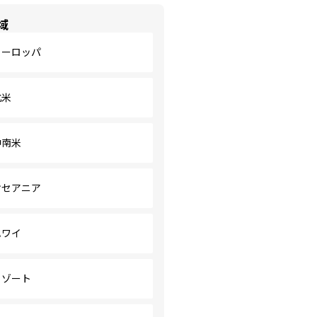
域
ヨーロッパ
北米
中南米
オセアニア
ハワイ
リゾート