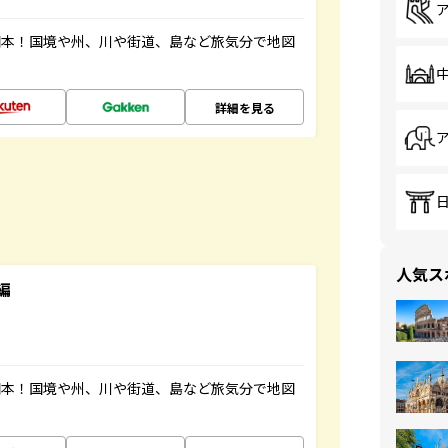
図本！国境や州、川や街道、島など旅気分で地図
詳細を見る
人気ス
編
図本！国境や州、川や街道、島など旅気分で地図