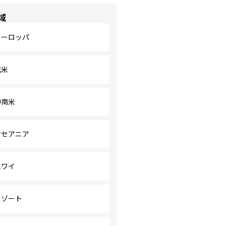
域
ヨーロッパ
北米
中南米
オセアニア
ハワイ
リゾート