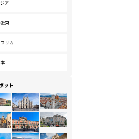
アジア
中近東
アフリカ
日本
ポット