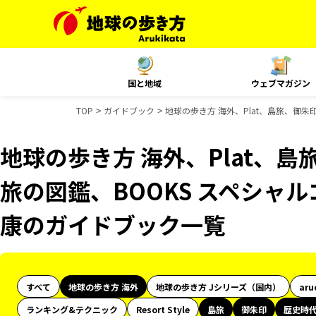
国と地域
ウェブマガジン
TOP
ガイドブック
地球の歩き方 海外、Plat、島旅、御朱
地球の歩き方 海外、Plat、
旅の図鑑、BOOKS スペシャル
康のガイドブック一覧
すべて
地球の歩き方 海外
地球の歩き方 Jシリーズ（国内）
aru
ランキング&テクニック
Resort Style
島旅
御朱印
歴史時