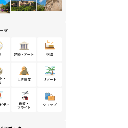
ーマ
食
建築・アート
宿泊
ト・
世界遺産
リゾート
戦
鉄道・
ビティ
ショップ
フライト