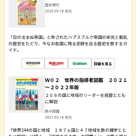
歴史時代
2025.09.18 発売
「日の沈まぬ帝国」と称されたハプスブルク帝国の栄光と動乱
の歴史をたどり、今なお各国に残る史跡を巡る歴史を旅するガ
イド。
詳細を見る
Ｗ０２ 世界の指導者図鑑 ２０２１
～２０２２年版
２０８の国と地域のリーダーを経歴ととも
に解説
旅の図鑑
2021.03.18 発売
『世界244の国と地域 １９７ヵ国と４７地域を旅の雑学とと