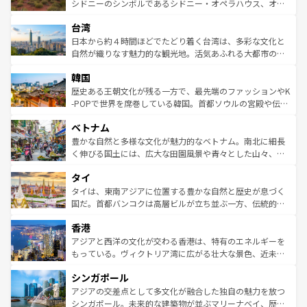
しみながら、その多様性と豊かな歴史を感じることができ
おすすめ。エメラルドグリーンに輝く海をはじめ、豊かな
シドニーのシンボルであるシドニー・オペラハウス、オー
るだろう。車でのロードトリップや列車の旅も、アメリカ
文化や歴史が息づいている。「アロハスピリット」と呼ば
ストラリア東海岸北部に広がる大サンゴ礁地帯グレートバ
ならではの贅沢な旅のスタイルだ。 なお、新着のアメリカ
台湾
れるおもてなしの心で訪れる人々を迎えてくれるハワイの
リアリーフや大陸中央部にそびえるウルル（エアーズロッ
情報は
コンテンツ一覧
を参照してほしい。
人々、おいしいローカルフードやハワイアンミュージッ
ク）、タスマニアの美しい原生林やケアンズの熱帯雨林な
日本から約４時間ほどでたどり着く台湾は、多彩な文化と
ク、伝統的なフラダンスなど、すべてがハワイの魅力を彩
ど、見どころがたくさん。また、カフェやワイン、オージ
自然が織りなす魅力的な観光地。活気あふれる大都市の台
っている。訪れるたびに新しい発見と感動が待っているハ
ービーフなどの食文化も豊かで、美味しいものであふれて
北やノスタルジックな町並みが人気な九份（ジォウフェ
ワイを、存分に味わってほしい。 なお、新着のハワイ情報
韓国
いる。アクティビティも充実しており、サーフィンやダイ
ン）、静ひつな山岳地帯である台湾東部など、都市の喧騒
は
コンテンツ一覧
を参照してほしい。
ビング、ハイキングなど、アウトドア好きにはたまらな
と山間の静けさが共存しており、訪れる人に新しい発見と
歴史ある王朝文化が残る一方で、最先端のファッションやK
い。オーストラリアの多彩な魅力を存分に味わいつくそ
驚きをもたらしてくれる。また、奥深い台湾の食文化も魅
-POPで世界を席巻している韓国。首都ソウルの宮殿や伝統
う。 なお、新着のオーストラリア情報は
コンテンツ一覧
を
力で、夜市などの屋台グルメから高級料理、ヘルシーで美
家屋が並ぶエリアでは韓国の歴史と文化に浸ることがで
参照してほしい。
ベトナム
容にもいいと評判のスイーツなど、バラエティ豊かな料理
き、地方に足を延ばせば四季折々の自然美を楽しむことが
が味わえる。 なお、新着の台湾情報は
コンテンツ一覧
を参
できる。そして、キムチや焼肉、絶品のストリートフード
豊かな自然と多様な文化が魅力的なベトナム。南北に細長
照してほしい。
まで、さまざまな韓国料理が待っている。夜には、韓国な
く伸びる国土には、広大な田園風景や青々とした山々、世
らではのナイトライフも堪能できる。あたたかいホスピタ
界遺産に登録された壮大な自然景観が点在し、都市部では
タイ
リティに包まれながら、韓国の多彩な魅力を心ゆくまで味
急速な発展と共に伝統が息づく。ハノイの古い町並みやホ
わってみてほしい。 なお、新着の韓国情報は
コンテンツ一
ーチミン市のフランス統治時代の建物も、独特の雰囲気を
タイは、東南アジアに位置する豊かな自然と歴史が息づく
覧
を参照してほしい。
醸し出している。また、バラエティの豊かさとおいしさで
国だ。首都バンコクは高層ビルが立ち並ぶ一方、伝統的な
世界中の食通を魅了してやまないベトナム料理も魅力のひ
寺院や市場がいたるところに点在し、古きよき文化と現代
香港
とつ。フォーやバインミー、ベトナムコーヒーなどは、ぜ
の活気が交差している。北部ではチェンマイなどの山岳地
ひ現地で味わいたい。どの地域を訪れてもあたたかい人々
帯で自然と触れ合い、南部ではプーケットやクラビの美し
アジアと西洋の文化が交わる香港は、特有のエネルギーを
が旅行者を迎えてくれるので、きっと忘れられない旅にな
いビーチでリゾート気分を楽しむことができる。タイ料理
もっている。ヴィクトリア湾に広がる壮大な景色、近未来
るはずだ。 なお、新着のベトナム情報は
コンテンツ一覧
を
は世界的に有名で、屋台から高級レストランまで味覚を刺
的なアートスポット、そして歴史と現代が融合した町並
参照してほしい。
シンガポール
激する。気候は一年中温暖で、どの季節にも異なる楽しみ
み、どこを訪れても感動するはず。観光スポットが密集し
が待っている。親しみやすいタイの人々、仏教を中心とし
ており、効率よく見どころを回れるのも魅力。息をのむよ
アジアの交差点として多文化が融合した独自の魅力を放つ
た文化、そして多様な観光資源が、訪れる旅人を魅了し続
うな絶景から文化的な体験まで、香港を存分に楽しみ尽く
シンガポール。未来的な建築物が並ぶマリーナベイ、歴史