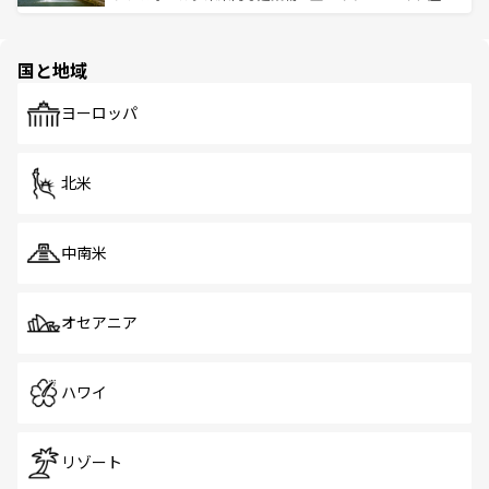
ける。 なお、新着のタイ情報は
コンテンツ一覧
を参照して
そう。 なお、新着の香港情報は
コンテンツ一覧
を参照して
と伝統を感じられるエスニックタウン、多数の緑豊かな公
ほしい。
ほしい。
園や自然保護区など、自然が調和した近代的な景観と文化
の多様性あふれるカラフルな町は、どこを歩いても新しい
国と地域
発見がある。さらに、治安のよさや充実した公共交通機関
も、旅行者にとっては魅力的なポイント。グルメも豊富
で、ホーカーズは地元の風情を楽しめる外せないスポット
ヨーロッパ
だ。訪れる人を飽きさせないシンガポールで、多様な魅力
を体感しよう。 なお、新着のシンガポール情報は
コンテン
ツ一覧
を参照してほしい。
北米
中南米
オセアニア
ハワイ
リゾート