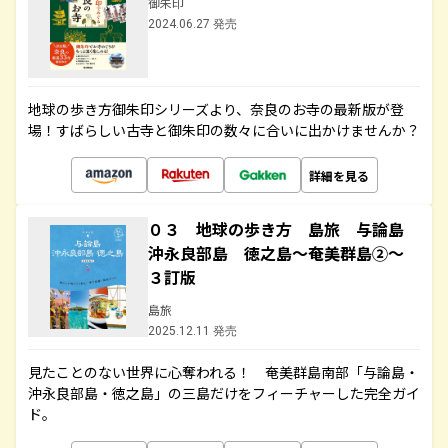
御朱印
2024.06.27 発売
地球の歩き方御朱印シリーズより、奈良のお寺の最新版が登
場！すばらしい古寺と御朱印の数々に合いに出かけませんか？
詳細を見る
０３ 地球の歩き方 島旅 与論島
沖永良部島 徳之島～奄美群島②～
３訂版
島旅
2025.12.11 発売
見たことのない世界に心奪われる！ 奄美群島南部「与論島・
沖永良部島・徳之島」の三島だけをフィーチャーした完全ガイ
ド。