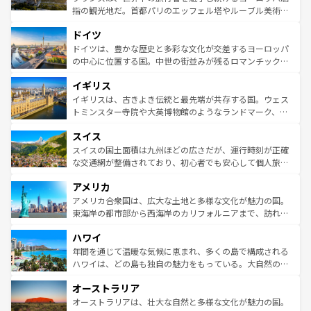
アートに溢れた街角から、地方では古代ローマ遺跡や中世
指の観光地だ。首都パリのエッフェル塔やルーブル美術館
の城塞都市、穏やかなビーチリゾートまで多彩な表情を見
といった象徴的なスポットから、田舎町の古風な美しさま
せる。地方によって風土や気候が異なるスペインはその個
ドイツ
で、幅広い魅力が詰まっている。華麗な宮殿、歴史的な大
性で訪れる人を魅了する。 なお、新着のスペイン情報は
コ
聖堂、美しいビーチ、そして豊かな自然が、訪れる者を心
ドイツは、豊かな歴史と多彩な文化が交差するヨーロッパ
ンテンツ一覧
を参照してほしい。
から魅了する。また、フランスは美食の国としても知ら
の中心に位置する国。中世の街並みが残るロマンチック街
れ、フランス料理はユネスコ無形文化遺産にも登録されて
道から、未来を先取りするようなモダンな都市まで多様な
イギリス
いる。シャンパンの発祥地であるランス、プロヴァンスの
顔を持つこの国は、どこを歩いても飽きることがない。ベ
香り高いラベンダー畑など、多彩な楽しみ方が可能だ。さ
ルリンの文化的活気、バイエルン州のアルプスの絶景、そ
イギリスは、古きよき伝統と最先端が共存する国。ウェス
らに、パリ以外の地域にも魅力が溢れており、どの街角に
してライン川沿いのワイン畑といった風景は必見。ビール
トミンスター寺院や大英博物館のようなランドマーク、歴
も豊かな歴史と文化が息づいている。パリ以外の個性あふ
とソーセージを味わいながら地元の人と過ごす楽しい時間
史ある大学都市、美しい丘陵地帯や牧歌的な風景など、エ
れる地方に足を運ぶとそれぞれで全く異なる文化を体験で
スイス
は、お酒好きな人にはぜひ体験してほしい。 なお、新着の
リアごとに異なる魅力がある。また、優雅なアフタヌーン
きるだろう。 なお、新着のフランス情報は
コンテンツ一覧
ドイツ情報は
コンテンツ一覧
を参照してほしい。
ティー、ビール好きにはたまらない英国パブ、サッカー観
スイスの国土面積は九州ほどの広さだが、運行時刻が正確
を参照してほしい。
戦など、本場だからこそできる体験も豊富。イギリスを旅
な交通網が整備されており、初心者でも安心して個人旅行
して楽しみつくそう。 なお、新着のイギリス情報は
コンテ
を楽しめる。日本同様に時刻表どおりの旅が可能だ。中世
アメリカ
ンツ一覧
を参照してほしい。
の建物がそのまま残る町や、スイスならではのユニークな
博物館もあり、アルプス観光だけでなく町歩きも満喫する
アメリカ合衆国は、広大な土地と多様な文化が魅力の国。
ことができる。国民の所得が高いため物価も高いが、旅行
東海岸の都市部から西海岸のカリフォルニアまで、訪れる
者向けの交通パス提供のサービスもあり、うまく活用すれ
場所ごとに異なる風景と体験が待っている。ニューヨーク
ハワイ
ば市内交通費無料で観光を楽しむこともできる。 なお、新
のような巨大都市は、観光、ショッピング、エンターテイ
着のスイス情報は
コンテンツ一覧
を参照してほしい。
ンメントが詰まった刺激的なスポットだ。一方、アメリカ
年間を通じて温暖な気候に恵まれ、多くの島で構成される
西部には大自然が広がり、グランドキャニオンやイエロー
ハワイは、どの島も独自の魅力をもっている。大自然の神
ストーン国立公園といった絶景が堪能できる。さらに、南
秘を感じたいなら、火山が生み出した壮大な景観を誇るハ
オーストラリア
部のニューオーリンズでは、音楽と美食が融合した独特の
ワイ島は見逃せない。また、定番の観光地といえばオアフ
文化が魅力。旅行者はアメリカの各地域で異なる魅力を楽
島だが、静かな自然を求めるならマウイ島やカウアイ島が
オーストラリアは、壮大な自然と多様な文化が魅力の国。