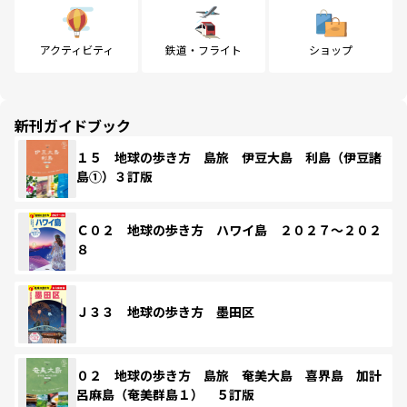
アクティビティ
鉄道・フライト
ショップ
新刊ガイドブック
１５ 地球の歩き方 島旅 伊豆大島 利島（伊豆諸
島①）３訂版
Ｃ０２ 地球の歩き方 ハワイ島 ２０２７～２０２
８
Ｊ３３ 地球の歩き方 墨田区
０２ 地球の歩き方 島旅 奄美大島 喜界島 加計
呂麻島（奄美群島１） ５訂版