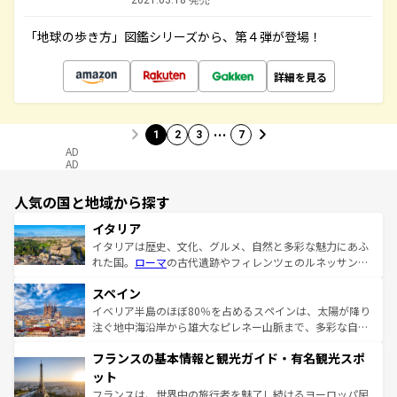
2021.03.18 発売
「地球の歩き方」図鑑シリーズから、第４弾が登場！
詳細を見る
…
1
2
3
7
AD
AD
人気の国と地域から探す
イタリア
イタリアは歴史、文化、グルメ、自然と多彩な魅力にあふ
れた国。
ローマ
の古代遺跡やフィレンツェのルネッサンス
美術、ヴェネツィアの運河など、歴史あるスポットはもち
スペイン
ろん、トスカーナの美しい田園風景やアマルフィ海岸の絶
景など、自然景観も見逃せない。観光の合間には、本場の
イベリア半島のほぼ80％を占めるスペインは、太陽が降り
ピザやパスタなど、絶品のイタリア料理を堪能することも
注ぐ地中海沿岸から雄大なピレネー山脈まで、多彩な自然
できる。朝目覚めてから夜眠るまで、すべての瞬間を楽し
と文化が詰まったヨーロッパ屈指の旅行先だ。多様な地域
フランスの基本情報と観光ガイド・有名観光スポ
ませてくれるイタリアで、忘れられない旅をしてみよう！
文化が根付くこの国では、情熱的なフラメンコ、熱気あふ
なお、新着のイタリア情報は
コンテンツ一覧
を参照してほ
れる闘牛、そして美味しいタパスが生活の一部となってい
ット
しい。
る。首都マドリードの洗練された雰囲気や、バルセロナの
フランスは、世界中の旅行者を魅了し続けるヨーロッパ屈