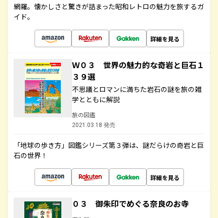
網羅。懐かしさと驚きが詰まった昭和レトロの魅力を旅するガ
イド。
詳細を見る
Ｗ０３ 世界の魅力的な奇岩と巨石１
３９選
不思議とロマンに満ちた岩石の謎を旅の雑
学とともに解説
旅の図鑑
2021.03.18 発売
「地球の歩き方」図鑑シリーズ第３弾は、謎だらけの奇岩と巨
石の世界！
詳細を見る
０３ 御朱印でめぐる奈良のお寺