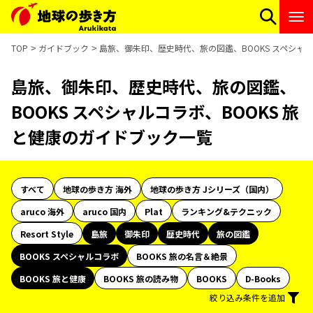
TOP
ガイドブック
島旅、御朱印、歴史時代、旅の図鑑、BOOKS スペシャル
島旅、御朱印、歴史時代、旅の図鑑、
BOOKS スペシャルコラボ、BOOKS 旅
と健康のガイドブック一覧
すべて
地球の歩き方 海外
地球の歩き方 Jシリーズ（国内）
aruco 海外
aruco 国内
Plat
ランキング&テクニック
Resort Style
島旅
御朱印
歴史時代
旅の図鑑
BOOKS スペシャルコラボ
BOOKS 旅の名言＆絶景
BOOKS 旅と健康
BOOKS 旅の読み物
BOOKS
D-Books
絞り込み条件を追加