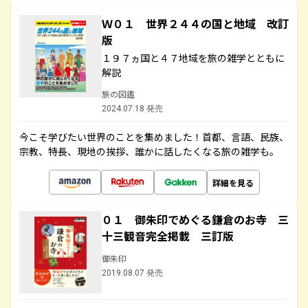
Ｗ０１ 世界２４４の国と地域 改訂
版
１９７ヵ国と４７地域を旅の雑学とともに
解説
旅の図鑑
2024.07.18 発売
今こそ学びたい世界のことを集めました！首都、言語、民族、
宗教、特長、現地の挨拶、誰かに話したくなる旅の雑学も。
詳細を見る
０１ 御朱印でめぐる鎌倉のお寺 三
十三観音完全掲載 三訂版
御朱印
2019.08.07 発売