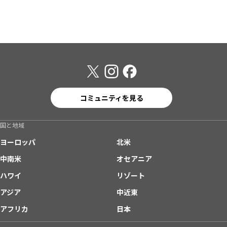
コミュニティを見る
国と地域
ヨーロッパ
北米
中南米
オセアニア
ハワイ
リゾート
アジア
中近東
アフリカ
日本