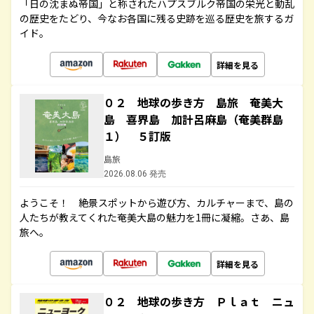
「日の沈まぬ帝国」と称されたハプスブルク帝国の栄光と動乱
の歴史をたどり、今なお各国に残る史跡を巡る歴史を旅するガ
イド。
詳細を見る
０２ 地球の歩き方 島旅 奄美大
島 喜界島 加計呂麻島（奄美群島
１） ５訂版
島旅
2026.08.06 発売
ようこそ！ 絶景スポットから遊び方、カルチャーまで、島の
人たちが教えてくれた奄美大島の魅力を1冊に凝縮。さあ、島
旅へ。
詳細を見る
０２ 地球の歩き方 Ｐｌａｔ ニュ