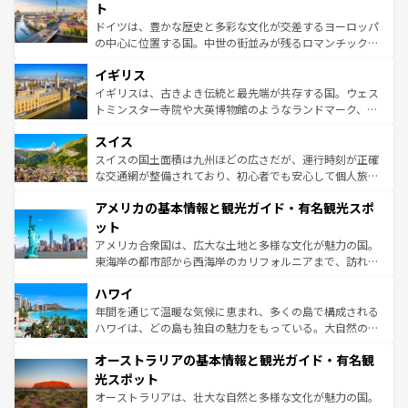
性で訪れる人を魅了する。 なお、新着のスペイン情報は
コ
聖堂、美しいビーチ、そして豊かな自然が、訪れる者を心
ト
ンテンツ一覧
を参照してほしい。
から魅了する。また、フランスは美食の国としても知ら
ドイツは、豊かな歴史と多彩な文化が交差するヨーロッパ
れ、フランス料理はユネスコ無形文化遺産にも登録されて
の中心に位置する国。中世の街並みが残るロマンチック街
いる。シャンパンの発祥地であるランス、プロヴァンスの
道から、未来を先取りするようなモダンな都市まで多様な
香り高いラベンダー畑など、多彩な楽しみ方が可能だ。さ
イギリス
顔を持つこの国は、どこを歩いても飽きることがない。ベ
らに、パリ以外の地域にも魅力が溢れており、どの街角に
ルリンの文化的活気、バイエルン州のアルプスの絶景、そ
イギリスは、古きよき伝統と最先端が共存する国。ウェス
も豊かな歴史と文化が息づいている。パリ以外の個性あふ
してライン川沿いのワイン畑といった風景は必見。ビール
トミンスター寺院や大英博物館のようなランドマーク、歴
れる地方に足を運ぶとそれぞれで全く異なる文化を体験で
とソーセージを味わいながら地元の人と過ごす楽しい時間
史ある大学都市、美しい丘陵地帯や牧歌的な風景など、エ
きるだろう。 なお、新着のフランス情報は
コンテンツ一覧
スイス
は、お酒好きな人にはぜひ体験してほしい。 なお、新着の
リアごとに異なる魅力がある。また、優雅なアフタヌーン
を参照してほしい。
ドイツ情報は
コンテンツ一覧
を参照してほしい。
ティー、ビール好きにはたまらない英国パブ、サッカー観
スイスの国土面積は九州ほどの広さだが、運行時刻が正確
戦など、本場だからこそできる体験も豊富。イギリスを旅
な交通網が整備されており、初心者でも安心して個人旅行
して楽しみつくそう。 なお、新着のイギリス情報は
コンテ
を楽しめる。日本同様に時刻表どおりの旅が可能だ。中世
アメリカの基本情報と観光ガイド・有名観光スポ
ンツ一覧
を参照してほしい。
の建物がそのまま残る町や、スイスならではのユニークな
博物館もあり、アルプス観光だけでなく町歩きも満喫する
ット
ことができる。国民の所得が高いため物価も高いが、旅行
アメリカ合衆国は、広大な土地と多様な文化が魅力の国。
者向けの交通パス提供のサービスもあり、うまく活用すれ
東海岸の都市部から西海岸のカリフォルニアまで、訪れる
ば市内交通費無料で観光を楽しむこともできる。 なお、新
場所ごとに異なる風景と体験が待っている。ニューヨーク
着のスイス情報は
コンテンツ一覧
を参照してほしい。
ハワイ
のような巨大都市は、観光、ショッピング、エンターテイ
ンメントが詰まった刺激的なスポットだ。一方、アメリカ
年間を通じて温暖な気候に恵まれ、多くの島で構成される
西部には大自然が広がり、グランドキャニオンやイエロー
ハワイは、どの島も独自の魅力をもっている。大自然の神
ストーン国立公園といった絶景が堪能できる。さらに、南
秘を感じたいなら、火山が生み出した壮大な景観を誇るハ
オーストラリアの基本情報と観光ガイド・有名観
部のニューオーリンズでは、音楽と美食が融合した独特の
ワイ島は見逃せない。また、定番の観光地といえばオアフ
文化が魅力。旅行者はアメリカの各地域で異なる魅力を楽
島だが、静かな自然を求めるならマウイ島やカウアイ島が
光スポット
しみながら、その多様性と豊かな歴史を感じることができ
おすすめ。エメラルドグリーンに輝く海をはじめ、豊かな
オーストラリアは、壮大な自然と多様な文化が魅力の国。