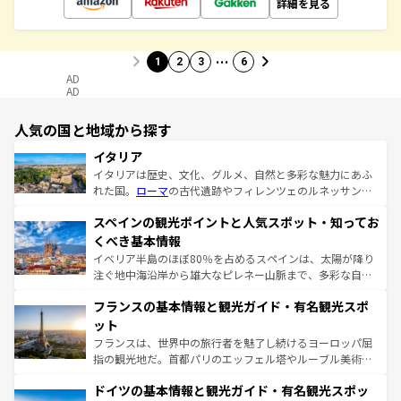
詳細を見る
…
1
2
3
6
AD
AD
人気の国と地域から探す
イタリア
イタリアは歴史、文化、グルメ、自然と多彩な魅力にあふ
れた国。
ローマ
の古代遺跡やフィレンツェのルネッサンス
美術、ヴェネツィアの運河など、歴史あるスポットはもち
スペインの観光ポイントと人気スポット・知ってお
ろん、トスカーナの美しい田園風景やアマルフィ海岸の絶
景など、自然景観も見逃せない。観光の合間には、本場の
くべき基本情報
ピザやパスタなど、絶品のイタリア料理を堪能することも
イベリア半島のほぼ80％を占めるスペインは、太陽が降り
できる。朝目覚めてから夜眠るまで、すべての瞬間を楽し
注ぐ地中海沿岸から雄大なピレネー山脈まで、多彩な自然
ませてくれるイタリアで、忘れられない旅をしてみよう！
と文化が詰まったヨーロッパ屈指の旅行先だ。多様な地域
なお、新着のイタリア情報は
コンテンツ一覧
を参照してほ
フランスの基本情報と観光ガイド・有名観光スポ
文化が根付くこの国では、情熱的なフラメンコ、熱気あふ
しい。
れる闘牛、そして美味しいタパスが生活の一部となってい
ット
る。首都マドリードの洗練された雰囲気や、バルセロナの
フランスは、世界中の旅行者を魅了し続けるヨーロッパ屈
アートに溢れた街角から、地方では古代ローマ遺跡や中世
指の観光地だ。首都パリのエッフェル塔やルーブル美術館
の城塞都市、穏やかなビーチリゾートまで多彩な表情を見
といった象徴的なスポットから、田舎町の古風な美しさま
せる。地方によって風土や気候が異なるスペインはその個
ドイツの基本情報と観光ガイド・有名観光スポッ
で、幅広い魅力が詰まっている。華麗な宮殿、歴史的な大