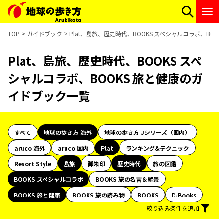
TOP
ガイドブック
Plat、島旅、歴史時代、BOOKS スペシャルコラボ、BO
Plat、島旅、歴史時代、BOOKS スペ
シャルコラボ、BOOKS 旅と健康のガ
イドブック一覧
すべて
地球の歩き方 海外
地球の歩き方 Jシリーズ（国内）
aruco 海外
aruco 国内
Plat
ランキング&テクニック
Resort Style
島旅
御朱印
歴史時代
旅の図鑑
BOOKS スペシャルコラボ
BOOKS 旅の名言＆絶景
BOOKS 旅と健康
BOOKS 旅の読み物
BOOKS
D-Books
絞り込み条件を追加