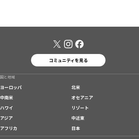
コミュニティを見る
国と地域
ヨーロッパ
北米
中南米
オセアニア
ハワイ
リゾート
アジア
中近東
アフリカ
日本