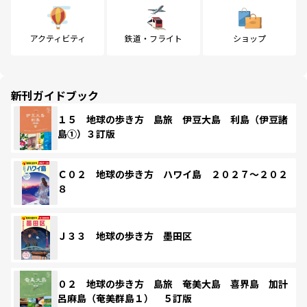
アクティビティ
鉄道・フライト
ショップ
新刊ガイドブック
１５ 地球の歩き方 島旅 伊豆大島 利島（伊豆諸
島①）３訂版
Ｃ０２ 地球の歩き方 ハワイ島 ２０２７～２０２
８
Ｊ３３ 地球の歩き方 墨田区
０２ 地球の歩き方 島旅 奄美大島 喜界島 加計
呂麻島（奄美群島１） ５訂版