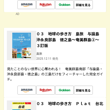
詳細を見る
AD
０３ 地球の歩き方 島旅 与論島
沖永良部島 徳之島～奄美群島②～
３訂版
島旅
2025.12.11 発売
見たことのない世界に心奪われる！ 奄美群島南部「与論島・
沖永良部島・徳之島」の三島だけをフィーチャーした完全ガイ
ド。
詳細を見る
０３ 地球の歩き方 Ｐｌａｔ 台北