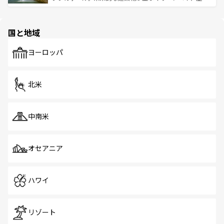
ける。 なお、新着のタイ情報は
コンテンツ一覧
を参照して
そう。 なお、新着の香港情報は
コンテンツ一覧
を参照して
と伝統を感じられるエスニックタウン、多数の緑豊かな公
ほしい。
ほしい。
園や自然保護区など、自然が調和した近代的な景観と文化
の多様性あふれるカラフルな町は、どこを歩いても新しい
国と地域
発見がある。さらに、治安のよさや充実した公共交通機関
も、旅行者にとっては魅力的なポイント。グルメも豊富
で、ホーカーズは地元の風情を楽しめる外せないスポット
ヨーロッパ
だ。訪れる人を飽きさせないシンガポールで、多様な魅力
を体感しよう。 なお、新着のシンガポール情報は
コンテン
ツ一覧
を参照してほしい。
北米
中南米
オセアニア
ハワイ
リゾート