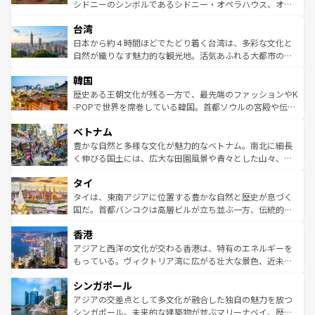
るだろう。車でのロードトリップや列車の旅も、アメリカ
文化や歴史が息づいている。「アロハスピリット」と呼ば
シドニーのシンボルであるシドニー・オペラハウス、オー
ならではの贅沢な旅のスタイルだ。 なお、新着のアメリカ
れるおもてなしの心で訪れる人々を迎えてくれるハワイの
ストラリア東海岸北部に広がる大サンゴ礁地帯グレートバ
情報は
コンテンツ一覧
を参照してほしい。
人々、おいしいローカルフードやハワイアンミュージッ
台湾
リアリーフや大陸中央部にそびえるウルル（エアーズロッ
ク、伝統的なフラダンスなど、すべてがハワイの魅力を彩
ク）、タスマニアの美しい原生林やケアンズの熱帯雨林な
日本から約４時間ほどでたどり着く台湾は、多彩な文化と
っている。訪れるたびに新しい発見と感動が待っているハ
ど、見どころがたくさん。また、カフェやワイン、オージ
自然が織りなす魅力的な観光地。活気あふれる大都市の台
ワイを、存分に味わってほしい。 なお、新着のハワイ情報
ービーフなどの食文化も豊かで、美味しいものであふれて
北やノスタルジックな町並みが人気な九份（ジォウフェ
は
コンテンツ一覧
を参照してほしい。
韓国
いる。アクティビティも充実しており、サーフィンやダイ
ン）、静ひつな山岳地帯である台湾東部など、都市の喧騒
ビング、ハイキングなど、アウトドア好きにはたまらな
と山間の静けさが共存しており、訪れる人に新しい発見と
歴史ある王朝文化が残る一方で、最先端のファッションやK
い。オーストラリアの多彩な魅力を存分に味わいつくそ
驚きをもたらしてくれる。また、奥深い台湾の食文化も魅
-POPで世界を席巻している韓国。首都ソウルの宮殿や伝統
う。 なお、新着のオーストラリア情報は
コンテンツ一覧
を
力で、夜市などの屋台グルメから高級料理、ヘルシーで美
家屋が並ぶエリアでは韓国の歴史と文化に浸ることがで
参照してほしい。
ベトナム
容にもいいと評判のスイーツなど、バラエティ豊かな料理
き、地方に足を延ばせば四季折々の自然美を楽しむことが
が味わえる。 なお、新着の台湾情報は
コンテンツ一覧
を参
できる。そして、キムチや焼肉、絶品のストリートフード
豊かな自然と多様な文化が魅力的なベトナム。南北に細長
照してほしい。
まで、さまざまな韓国料理が待っている。夜には、韓国な
く伸びる国土には、広大な田園風景や青々とした山々、世
らではのナイトライフも堪能できる。あたたかいホスピタ
界遺産に登録された壮大な自然景観が点在し、都市部では
タイ
リティに包まれながら、韓国の多彩な魅力を心ゆくまで味
急速な発展と共に伝統が息づく。ハノイの古い町並みやホ
わってみてほしい。 なお、新着の韓国情報は
コンテンツ一
ーチミン市のフランス統治時代の建物も、独特の雰囲気を
タイは、東南アジアに位置する豊かな自然と歴史が息づく
覧
を参照してほしい。
醸し出している。また、バラエティの豊かさとおいしさで
国だ。首都バンコクは高層ビルが立ち並ぶ一方、伝統的な
世界中の食通を魅了してやまないベトナム料理も魅力のひ
寺院や市場がいたるところに点在し、古きよき文化と現代
香港
とつ。フォーやバインミー、ベトナムコーヒーなどは、ぜ
の活気が交差している。北部ではチェンマイなどの山岳地
ひ現地で味わいたい。どの地域を訪れてもあたたかい人々
帯で自然と触れ合い、南部ではプーケットやクラビの美し
アジアと西洋の文化が交わる香港は、特有のエネルギーを
が旅行者を迎えてくれるので、きっと忘れられない旅にな
いビーチでリゾート気分を楽しむことができる。タイ料理
もっている。ヴィクトリア湾に広がる壮大な景色、近未来
るはずだ。 なお、新着のベトナム情報は
コンテンツ一覧
を
は世界的に有名で、屋台から高級レストランまで味覚を刺
的なアートスポット、そして歴史と現代が融合した町並
参照してほしい。
シンガポール
激する。気候は一年中温暖で、どの季節にも異なる楽しみ
み、どこを訪れても感動するはず。観光スポットが密集し
が待っている。親しみやすいタイの人々、仏教を中心とし
ており、効率よく見どころを回れるのも魅力。息をのむよ
アジアの交差点として多文化が融合した独自の魅力を放つ
た文化、そして多様な観光資源が、訪れる旅人を魅了し続
うな絶景から文化的な体験まで、香港を存分に楽しみ尽く
シンガポール。未来的な建築物が並ぶマリーナベイ、歴史