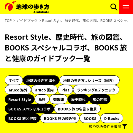
TOP
ガイドブック
Resort Style、歴史時代、旅の図鑑、BOOKS スペシ
Resort Style、歴史時代、旅の図鑑、
BOOKS スペシャルコラボ、BOOKS 旅
と健康のガイドブック一覧
すべて
地球の歩き方 海外
地球の歩き方 Jシリーズ（国内）
aruco 海外
aruco 国内
Plat
ランキング&テクニック
Resort Style
島旅
御朱印
歴史時代
旅の図鑑
BOOKS スペシャルコラボ
BOOKS 旅の名言＆絶景
BOOKS 旅と健康
BOOKS 旅の読み物
BOOKS
D-Books
絞り込み条件を追加