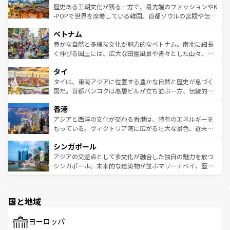
は
コンテンツ一覧
を参照してほしい。
ビング、ハイキングなど、アウトドア好きにはたまらな
と山間の静けさが共存しており、訪れる人に新しい発見と
歴史ある王朝文化が残る一方で、最先端のファッションやK
い。オーストラリアの多彩な魅力を存分に味わいつくそ
驚きをもたらしてくれる。また、奥深い台湾の食文化も魅
-POPで世界を席巻している韓国。首都ソウルの宮殿や伝統
う。 なお、新着のオーストラリア情報は
コンテンツ一覧
を
力で、夜市などの屋台グルメから高級料理、ヘルシーで美
家屋が並ぶエリアでは韓国の歴史と文化に浸ることがで
参照してほしい。
ベトナム
容にもいいと評判のスイーツなど、バラエティ豊かな料理
き、地方に足を延ばせば四季折々の自然美を楽しむことが
が味わえる。 なお、新着の台湾情報は
コンテンツ一覧
を参
できる。そして、キムチや焼肉、絶品のストリートフード
豊かな自然と多様な文化が魅力的なベトナム。南北に細長
照してほしい。
まで、さまざまな韓国料理が待っている。夜には、韓国な
く伸びる国土には、広大な田園風景や青々とした山々、世
らではのナイトライフも堪能できる。あたたかいホスピタ
界遺産に登録された壮大な自然景観が点在し、都市部では
タイ
リティに包まれながら、韓国の多彩な魅力を心ゆくまで味
急速な発展と共に伝統が息づく。ハノイの古い町並みやホ
わってみてほしい。 なお、新着の韓国情報は
コンテンツ一
ーチミン市のフランス統治時代の建物も、独特の雰囲気を
タイは、東南アジアに位置する豊かな自然と歴史が息づく
覧
を参照してほしい。
醸し出している。また、バラエティの豊かさとおいしさで
国だ。首都バンコクは高層ビルが立ち並ぶ一方、伝統的な
世界中の食通を魅了してやまないベトナム料理も魅力のひ
寺院や市場がいたるところに点在し、古きよき文化と現代
香港
とつ。フォーやバインミー、ベトナムコーヒーなどは、ぜ
の活気が交差している。北部ではチェンマイなどの山岳地
ひ現地で味わいたい。どの地域を訪れてもあたたかい人々
帯で自然と触れ合い、南部ではプーケットやクラビの美し
アジアと西洋の文化が交わる香港は、特有のエネルギーを
が旅行者を迎えてくれるので、きっと忘れられない旅にな
いビーチでリゾート気分を楽しむことができる。タイ料理
もっている。ヴィクトリア湾に広がる壮大な景色、近未来
るはずだ。 なお、新着のベトナム情報は
コンテンツ一覧
を
は世界的に有名で、屋台から高級レストランまで味覚を刺
的なアートスポット、そして歴史と現代が融合した町並
参照してほしい。
シンガポール
激する。気候は一年中温暖で、どの季節にも異なる楽しみ
み、どこを訪れても感動するはず。観光スポットが密集し
が待っている。親しみやすいタイの人々、仏教を中心とし
ており、効率よく見どころを回れるのも魅力。息をのむよ
アジアの交差点として多文化が融合した独自の魅力を放つ
た文化、そして多様な観光資源が、訪れる旅人を魅了し続
うな絶景から文化的な体験まで、香港を存分に楽しみ尽く
シンガポール。未来的な建築物が並ぶマリーナベイ、歴史
ける。 なお、新着のタイ情報は
コンテンツ一覧
を参照して
そう。 なお、新着の香港情報は
コンテンツ一覧
を参照して
と伝統を感じられるエスニックタウン、多数の緑豊かな公
ほしい。
ほしい。
園や自然保護区など、自然が調和した近代的な景観と文化
の多様性あふれるカラフルな町は、どこを歩いても新しい
国と地域
発見がある。さらに、治安のよさや充実した公共交通機関
も、旅行者にとっては魅力的なポイント。グルメも豊富
で、ホーカーズは地元の風情を楽しめる外せないスポット
ヨーロッパ