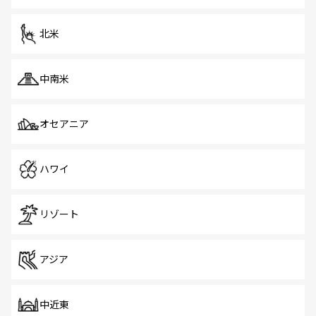
だ。訪れる人を飽きさせないシンガポールで、多様な魅力
を体感しよう。 なお、新着のシンガポール情報は
コンテン
ツ一覧
を参照してほしい。
北米
中南米
オセアニア
ハワイ
リゾート
アジア
中近東