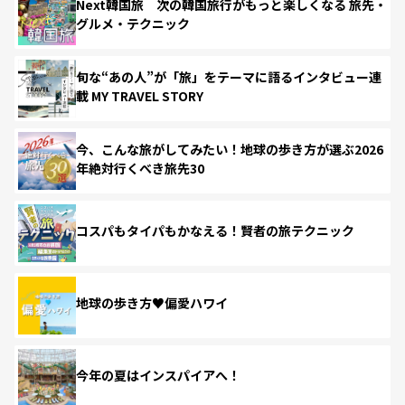
Next韓国旅 次の韓国旅行がもっと楽しくなる 旅先・
グルメ・テクニック
旬な“あの人”が「旅」をテーマに語るインタビュー連
載 MY TRAVEL STORY
今、こんな旅がしてみたい！地球の歩き方が選ぶ2026
年絶対行くべき旅先30
コスパもタイパもかなえる！賢者の旅テクニック
地球の歩き方♥偏愛ハワイ
今年の夏はインスパイアへ！