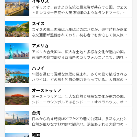
イギリス
いる。シャンパンの発祥地であるランス、プロヴァンスの
顔を持つこの国は、どこを歩いても飽きることがない。ベ
香り高いラベンダー畑など、多彩な楽しみ方が可能だ。さ
ルリンの文化的活気、バイエルン州のアルプスの絶景、そ
イギリスは、古きよき伝統と最先端が共存する国。ウェス
らに、パリ以外の地域にも魅力が溢れており、どの街角に
してライン川沿いのワイン畑といった風景は必見。ビール
トミンスター寺院や大英博物館のようなランドマーク、歴
も豊かな歴史と文化が息づいている。パリ以外の個性あふ
とソーセージを味わいながら地元の人と過ごす楽しい時間
史ある大学都市、美しい丘陵地帯や牧歌的な風景など、エ
れる地方に足を運ぶとそれぞれで全く異なる文化を体験で
スイス
は、お酒好きな人にはぜひ体験してほしい。 なお、新着の
リアごとに異なる魅力がある。また、優雅なアフタヌーン
きるだろう。 なお、新着のフランス情報は
コンテンツ一覧
ドイツ情報は
コンテンツ一覧
を参照してほしい。
ティー、ビール好きにはたまらない英国パブ、サッカー観
スイスの国土面積は九州ほどの広さだが、運行時刻が正確
を参照してほしい。
戦など、本場だからこそできる体験も豊富。イギリスを旅
な交通網が整備されており、初心者でも安心して個人旅行
して楽しみつくそう。 なお、新着のイギリス情報は
コンテ
を楽しめる。日本同様に時刻表どおりの旅が可能だ。中世
アメリカ
ンツ一覧
を参照してほしい。
の建物がそのまま残る町や、スイスならではのユニークな
博物館もあり、アルプス観光だけでなく町歩きも満喫する
アメリカ合衆国は、広大な土地と多様な文化が魅力の国。
ことができる。国民の所得が高いため物価も高いが、旅行
東海岸の都市部から西海岸のカリフォルニアまで、訪れる
者向けの交通パス提供のサービスもあり、うまく活用すれ
場所ごとに異なる風景と体験が待っている。ニューヨーク
ハワイ
ば市内交通費無料で観光を楽しむこともできる。 なお、新
のような巨大都市は、観光、ショッピング、エンターテイ
着のスイス情報は
コンテンツ一覧
を参照してほしい。
ンメントが詰まった刺激的なスポットだ。一方、アメリカ
年間を通じて温暖な気候に恵まれ、多くの島で構成される
西部には大自然が広がり、グランドキャニオンやイエロー
ハワイは、どの島も独自の魅力をもっている。大自然の神
ストーン国立公園といった絶景が堪能できる。さらに、南
秘を感じたいなら、火山が生み出した壮大な景観を誇るハ
オーストラリア
部のニューオーリンズでは、音楽と美食が融合した独特の
ワイ島は見逃せない。また、定番の観光地といえばオアフ
文化が魅力。旅行者はアメリカの各地域で異なる魅力を楽
島だが、静かな自然を求めるならマウイ島やカウアイ島が
オーストラリアは、壮大な自然と多様な文化が魅力の国。
しみながら、その多様性と豊かな歴史を感じることができ
おすすめ。エメラルドグリーンに輝く海をはじめ、豊かな
シドニーのシンボルであるシドニー・オペラハウス、オー
るだろう。車でのロードトリップや列車の旅も、アメリカ
文化や歴史が息づいている。「アロハスピリット」と呼ば
ストラリア東海岸北部に広がる大サンゴ礁地帯グレートバ
ならではの贅沢な旅のスタイルだ。 なお、新着のアメリカ
台湾
れるおもてなしの心で訪れる人々を迎えてくれるハワイの
リアリーフや大陸中央部にそびえるウルル（エアーズロッ
情報は
コンテンツ一覧
を参照してほしい。
人々、おいしいローカルフードやハワイアンミュージッ
ク）、タスマニアの美しい原生林やケアンズの熱帯雨林な
日本から約４時間ほどでたどり着く台湾は、多彩な文化と
ク、伝統的なフラダンスなど、すべてがハワイの魅力を彩
ど、見どころがたくさん。また、カフェやワイン、オージ
自然が織りなす魅力的な観光地。活気あふれる大都市の台
っている。訪れるたびに新しい発見と感動が待っているハ
ービーフなどの食文化も豊かで、美味しいものであふれて
北やノスタルジックな町並みが人気な九份（ジォウフェ
ワイを、存分に味わってほしい。 なお、新着のハワイ情報
韓国
いる。アクティビティも充実しており、サーフィンやダイ
ン）、静ひつな山岳地帯である台湾東部など、都市の喧騒