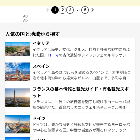
…
1
2
3
5
AD
AD
人気の国と地域から探す
イタリア
イタリアは歴史、文化、グルメ、自然と多彩な魅力にあふ
れた国。
ローマ
の古代遺跡やフィレンツェのルネッサンス
美術、ヴェネツィアの運河など、歴史あるスポットはもち
スペイン
ろん、トスカーナの美しい田園風景やアマルフィ海岸の絶
景など、自然景観も見逃せない。観光の合間には、本場の
イベリア半島のほぼ80％を占めるスペインは、太陽が降り
ピザやパスタなど、絶品のイタリア料理を堪能することも
注ぐ地中海沿岸から雄大なピレネー山脈まで、多彩な自然
できる。朝目覚めてから夜眠るまで、すべての瞬間を楽し
と文化が詰まったヨーロッパ屈指の旅行先だ。多様な地域
フランスの基本情報と観光ガイド・有名観光スポ
ませてくれるイタリアで、忘れられない旅をしてみよう！
文化が根付くこの国では、情熱的なフラメンコ、熱気あふ
なお、新着のイタリア情報は
コンテンツ一覧
を参照してほ
れる闘牛、そして美味しいタパスが生活の一部となってい
ット
しい。
る。首都マドリードの洗練された雰囲気や、バルセロナの
フランスは、世界中の旅行者を魅了し続けるヨーロッパ屈
アートに溢れた街角から、地方では古代ローマ遺跡や中世
指の観光地だ。首都パリのエッフェル塔やルーブル美術館
の城塞都市、穏やかなビーチリゾートまで多彩な表情を見
といった象徴的なスポットから、田舎町の古風な美しさま
せる。地方によって風土や気候が異なるスペインはその個
ドイツ
で、幅広い魅力が詰まっている。華麗な宮殿、歴史的な大
性で訪れる人を魅了する。 なお、新着のスペイン情報は
コ
聖堂、美しいビーチ、そして豊かな自然が、訪れる者を心
ドイツは、豊かな歴史と多彩な文化が交差するヨーロッパ
ンテンツ一覧
を参照してほしい。
から魅了する。また、フランスは美食の国としても知ら
の中心に位置する国。中世の街並みが残るロマンチック街
れ、フランス料理はユネスコ無形文化遺産にも登録されて
道から、未来を先取りするようなモダンな都市まで多様な