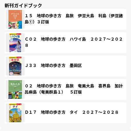
新刊ガイドブック
１５ 地球の歩き方 島旅 伊豆大島 利島（伊豆諸
島①）３訂版
Ｃ０２ 地球の歩き方 ハワイ島 ２０２７～２０２
８
Ｊ３３ 地球の歩き方 墨田区
０２ 地球の歩き方 島旅 奄美大島 喜界島 加計
呂麻島（奄美群島１） ５訂版
Ｄ１７ 地球の歩き方 タイ ２０２７～２０２８