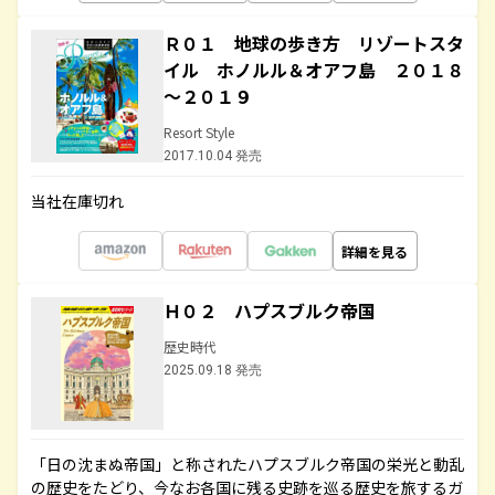
Ｒ０１ 地球の歩き方 リゾートスタ
イル ホノルル＆オアフ島 ２０１８
～２０１９
Resort Style
2017.10.04 発売
当社在庫切れ
詳細を見る
Ｈ０２ ハプスブルク帝国
歴史時代
2025.09.18 発売
「日の沈まぬ帝国」と称されたハプスブルク帝国の栄光と動乱
の歴史をたどり、今なお各国に残る史跡を巡る歴史を旅するガ