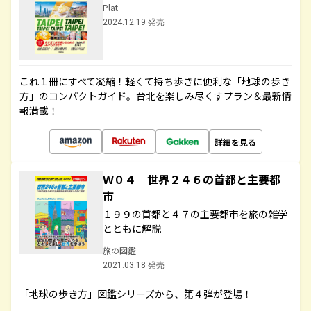
Plat
2024.12.19 発売
これ１冊にすべて凝縮！軽くて持ち歩きに便利な「地球の歩き
方」のコンパクトガイド。台北を楽しみ尽くすプラン＆最新情
報満載！
詳細を見る
Ｗ０４ 世界２４６の首都と主要都
市
１９９の首都と４７の主要都市を旅の雑学
とともに解説
旅の図鑑
2021.03.18 発売
「地球の歩き方」図鑑シリーズから、第４弾が登場！