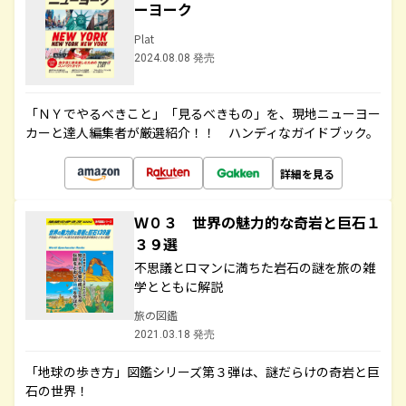
ーヨーク
Plat
2024.08.08 発売
「ＮＹでやるべきこと」「見るべきもの」を、現地ニューヨー
カーと達人編集者が厳選紹介！！ ハンディなガイドブック。
詳細を見る
Ｗ０３ 世界の魅力的な奇岩と巨石１
３９選
不思議とロマンに満ちた岩石の謎を旅の雑
学とともに解説
旅の図鑑
2021.03.18 発売
「地球の歩き方」図鑑シリーズ第３弾は、謎だらけの奇岩と巨
石の世界！