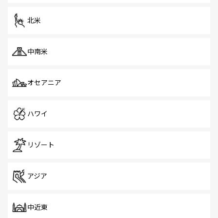
を体感しよう。 なお、新着のシンガポール情報は
コンテン
ツ一覧
を参照してほしい。
北米
中南米
オセアニア
ハワイ
リゾート
アジア
中近東