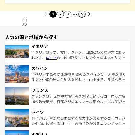
…
1
2
3
9
AD
AD
人気の国と地域から探す
イタリア
イタリアは歴史、文化、グルメ、自然と多彩な魅力にあふ
れた国。
ローマ
の古代遺跡やフィレンツェのルネッサンス
美術、ヴェネツィアの運河など、歴史あるスポットはもち
スペイン
ろん、トスカーナの美しい田園風景やアマルフィ海岸の絶
景など、自然景観も見逃せない。観光の合間には、本場の
イベリア半島のほぼ80％を占めるスペインは、太陽が降り
ピザやパスタなど、絶品のイタリア料理を堪能することも
注ぐ地中海沿岸から雄大なピレネー山脈まで、多彩な自然
できる。朝目覚めてから夜眠るまで、すべての瞬間を楽し
と文化が詰まったヨーロッパ屈指の旅行先だ。多様な地域
フランス
ませてくれるイタリアで、忘れられない旅をしてみよう！
文化が根付くこの国では、情熱的なフラメンコ、熱気あふ
なお、新着のイタリア情報は
コンテンツ一覧
を参照してほ
れる闘牛、そして美味しいタパスが生活の一部となってい
フランスは、世界中の旅行者を魅了し続けるヨーロッパ屈
しい。
る。首都マドリードの洗練された雰囲気や、バルセロナの
指の観光地だ。首都パリのエッフェル塔やルーブル美術館
アートに溢れた街角から、地方では古代ローマ遺跡や中世
といった象徴的なスポットから、田舎町の古風な美しさま
ドイツ
の城塞都市、穏やかなビーチリゾートまで多彩な表情を見
で、幅広い魅力が詰まっている。華麗な宮殿、歴史的な大
せる。地方によって風土や気候が異なるスペインはその個
聖堂、美しいビーチ、そして豊かな自然が、訪れる者を心
ドイツは、豊かな歴史と多彩な文化が交差するヨーロッパ
性で訪れる人を魅了する。 なお、新着のスペイン情報は
コ
から魅了する。また、フランスは美食の国としても知ら
の中心に位置する国。中世の街並みが残るロマンチック街
ンテンツ一覧
を参照してほしい。
れ、フランス料理はユネスコ無形文化遺産にも登録されて
道から、未来を先取りするようなモダンな都市まで多様な
イギリス
いる。シャンパンの発祥地であるランス、プロヴァンスの
顔を持つこの国は、どこを歩いても飽きることがない。ベ