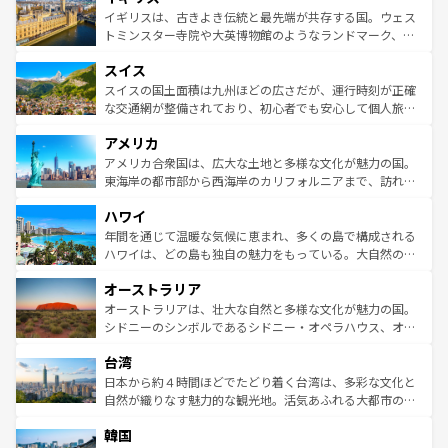
香り高いラベンダー畑など、多彩な楽しみ方が可能だ。さ
ルリンの文化的活気、バイエルン州のアルプスの絶景、そ
イギリスは、古きよき伝統と最先端が共存する国。ウェス
らに、パリ以外の地域にも魅力が溢れており、どの街角に
してライン川沿いのワイン畑といった風景は必見。ビール
トミンスター寺院や大英博物館のようなランドマーク、歴
も豊かな歴史と文化が息づいている。パリ以外の個性あふ
とソーセージを味わいながら地元の人と過ごす楽しい時間
史ある大学都市、美しい丘陵地帯や牧歌的な風景など、エ
れる地方に足を運ぶとそれぞれで全く異なる文化を体験で
スイス
は、お酒好きな人にはぜひ体験してほしい。 なお、新着の
リアごとに異なる魅力がある。また、優雅なアフタヌーン
きるだろう。 なお、新着のフランス情報は
コンテンツ一覧
ドイツ情報は
コンテンツ一覧
を参照してほしい。
ティー、ビール好きにはたまらない英国パブ、サッカー観
スイスの国土面積は九州ほどの広さだが、運行時刻が正確
を参照してほしい。
戦など、本場だからこそできる体験も豊富。イギリスを旅
な交通網が整備されており、初心者でも安心して個人旅行
して楽しみつくそう。 なお、新着のイギリス情報は
コンテ
を楽しめる。日本同様に時刻表どおりの旅が可能だ。中世
アメリカ
ンツ一覧
を参照してほしい。
の建物がそのまま残る町や、スイスならではのユニークな
博物館もあり、アルプス観光だけでなく町歩きも満喫する
アメリカ合衆国は、広大な土地と多様な文化が魅力の国。
ことができる。国民の所得が高いため物価も高いが、旅行
東海岸の都市部から西海岸のカリフォルニアまで、訪れる
者向けの交通パス提供のサービスもあり、うまく活用すれ
場所ごとに異なる風景と体験が待っている。ニューヨーク
ハワイ
ば市内交通費無料で観光を楽しむこともできる。 なお、新
のような巨大都市は、観光、ショッピング、エンターテイ
着のスイス情報は
コンテンツ一覧
を参照してほしい。
ンメントが詰まった刺激的なスポットだ。一方、アメリカ
年間を通じて温暖な気候に恵まれ、多くの島で構成される
西部には大自然が広がり、グランドキャニオンやイエロー
ハワイは、どの島も独自の魅力をもっている。大自然の神
ストーン国立公園といった絶景が堪能できる。さらに、南
秘を感じたいなら、火山が生み出した壮大な景観を誇るハ
オーストラリア
部のニューオーリンズでは、音楽と美食が融合した独特の
ワイ島は見逃せない。また、定番の観光地といえばオアフ
文化が魅力。旅行者はアメリカの各地域で異なる魅力を楽
島だが、静かな自然を求めるならマウイ島やカウアイ島が
オーストラリアは、壮大な自然と多様な文化が魅力の国。
しみながら、その多様性と豊かな歴史を感じることができ
おすすめ。エメラルドグリーンに輝く海をはじめ、豊かな
シドニーのシンボルであるシドニー・オペラハウス、オー
るだろう。車でのロードトリップや列車の旅も、アメリカ
文化や歴史が息づいている。「アロハスピリット」と呼ば
ストラリア東海岸北部に広がる大サンゴ礁地帯グレートバ
ならではの贅沢な旅のスタイルだ。 なお、新着のアメリカ
台湾
れるおもてなしの心で訪れる人々を迎えてくれるハワイの
リアリーフや大陸中央部にそびえるウルル（エアーズロッ
情報は
コンテンツ一覧
を参照してほしい。
人々、おいしいローカルフードやハワイアンミュージッ
ク）、タスマニアの美しい原生林やケアンズの熱帯雨林な
日本から約４時間ほどでたどり着く台湾は、多彩な文化と
ク、伝統的なフラダンスなど、すべてがハワイの魅力を彩
ど、見どころがたくさん。また、カフェやワイン、オージ
自然が織りなす魅力的な観光地。活気あふれる大都市の台
っている。訪れるたびに新しい発見と感動が待っているハ
ービーフなどの食文化も豊かで、美味しいものであふれて
北やノスタルジックな町並みが人気な九份（ジォウフェ
ワイを、存分に味わってほしい。 なお、新着のハワイ情報
韓国
いる。アクティビティも充実しており、サーフィンやダイ
ン）、静ひつな山岳地帯である台湾東部など、都市の喧騒