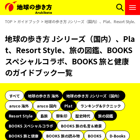
TOP
ガイドブック
地球の歩き方 Jシリーズ（国内）、Plat、Resort Sty
地球の歩き方 Jシリーズ（国内）、Pla
t、Resort Style、旅の図鑑、BOOKS
スペシャルコラボ、BOOKS 旅と健康
のガイドブック一覧
すべて
地球の歩き方 海外
地球の歩き方 Jシリーズ（国内）
aruco 海外
aruco 国内
Plat
ランキング&テクニック
Resort Style
島旅
御朱印
歴史時代
旅の図鑑
BOOKS スペシャルコラボ
BOOKS 旅の名言＆絶景
BOOKS 旅と健康
BOOKS 旅の読み物
BOOKS
D-Books