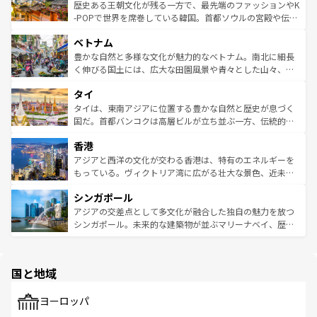
は
コンテンツ一覧
を参照してほしい。
ビング、ハイキングなど、アウトドア好きにはたまらな
と山間の静けさが共存しており、訪れる人に新しい発見と
歴史ある王朝文化が残る一方で、最先端のファッションやK
い。オーストラリアの多彩な魅力を存分に味わいつくそ
驚きをもたらしてくれる。また、奥深い台湾の食文化も魅
-POPで世界を席巻している韓国。首都ソウルの宮殿や伝統
う。 なお、新着のオーストラリア情報は
コンテンツ一覧
を
力で、夜市などの屋台グルメから高級料理、ヘルシーで美
家屋が並ぶエリアでは韓国の歴史と文化に浸ることがで
参照してほしい。
ベトナム
容にもいいと評判のスイーツなど、バラエティ豊かな料理
き、地方に足を延ばせば四季折々の自然美を楽しむことが
が味わえる。 なお、新着の台湾情報は
コンテンツ一覧
を参
できる。そして、キムチや焼肉、絶品のストリートフード
豊かな自然と多様な文化が魅力的なベトナム。南北に細長
照してほしい。
まで、さまざまな韓国料理が待っている。夜には、韓国な
く伸びる国土には、広大な田園風景や青々とした山々、世
らではのナイトライフも堪能できる。あたたかいホスピタ
界遺産に登録された壮大な自然景観が点在し、都市部では
タイ
リティに包まれながら、韓国の多彩な魅力を心ゆくまで味
急速な発展と共に伝統が息づく。ハノイの古い町並みやホ
わってみてほしい。 なお、新着の韓国情報は
コンテンツ一
ーチミン市のフランス統治時代の建物も、独特の雰囲気を
タイは、東南アジアに位置する豊かな自然と歴史が息づく
覧
を参照してほしい。
醸し出している。また、バラエティの豊かさとおいしさで
国だ。首都バンコクは高層ビルが立ち並ぶ一方、伝統的な
世界中の食通を魅了してやまないベトナム料理も魅力のひ
寺院や市場がいたるところに点在し、古きよき文化と現代
香港
とつ。フォーやバインミー、ベトナムコーヒーなどは、ぜ
の活気が交差している。北部ではチェンマイなどの山岳地
ひ現地で味わいたい。どの地域を訪れてもあたたかい人々
帯で自然と触れ合い、南部ではプーケットやクラビの美し
アジアと西洋の文化が交わる香港は、特有のエネルギーを
が旅行者を迎えてくれるので、きっと忘れられない旅にな
いビーチでリゾート気分を楽しむことができる。タイ料理
もっている。ヴィクトリア湾に広がる壮大な景色、近未来
るはずだ。 なお、新着のベトナム情報は
コンテンツ一覧
を
は世界的に有名で、屋台から高級レストランまで味覚を刺
的なアートスポット、そして歴史と現代が融合した町並
参照してほしい。
シンガポール
激する。気候は一年中温暖で、どの季節にも異なる楽しみ
み、どこを訪れても感動するはず。観光スポットが密集し
が待っている。親しみやすいタイの人々、仏教を中心とし
ており、効率よく見どころを回れるのも魅力。息をのむよ
アジアの交差点として多文化が融合した独自の魅力を放つ
た文化、そして多様な観光資源が、訪れる旅人を魅了し続
うな絶景から文化的な体験まで、香港を存分に楽しみ尽く
シンガポール。未来的な建築物が並ぶマリーナベイ、歴史
ける。 なお、新着のタイ情報は
コンテンツ一覧
を参照して
そう。 なお、新着の香港情報は
コンテンツ一覧
を参照して
と伝統を感じられるエスニックタウン、多数の緑豊かな公
ほしい。
ほしい。
園や自然保護区など、自然が調和した近代的な景観と文化
の多様性あふれるカラフルな町は、どこを歩いても新しい
国と地域
発見がある。さらに、治安のよさや充実した公共交通機関
も、旅行者にとっては魅力的なポイント。グルメも豊富
で、ホーカーズは地元の風情を楽しめる外せないスポット
ヨーロッパ
だ。訪れる人を飽きさせないシンガポールで、多様な魅力