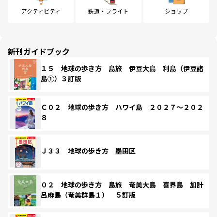
アクティビティ
鉄道・フライト
ショップ
新刊ガイドブック
１５ 地球の歩き方 島旅 伊豆大島 利島（伊豆諸
島①）３訂版
Ｃ０２ 地球の歩き方 ハワイ島 ２０２７～２０２
８
Ｊ３３ 地球の歩き方 墨田区
０２ 地球の歩き方 島旅 奄美大島 喜界島 加計
呂麻島（奄美群島１） ５訂版