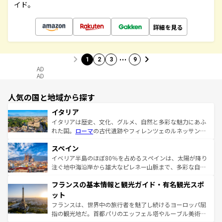
イド。
詳細を見る
…
1
2
3
9
AD
AD
人気の国と地域から探す
イタリア
イタリアは歴史、文化、グルメ、自然と多彩な魅力にあふ
れた国。
ローマ
の古代遺跡やフィレンツェのルネッサンス
美術、ヴェネツィアの運河など、歴史あるスポットはもち
スペイン
ろん、トスカーナの美しい田園風景やアマルフィ海岸の絶
景など、自然景観も見逃せない。観光の合間には、本場の
イベリア半島のほぼ80％を占めるスペインは、太陽が降り
ピザやパスタなど、絶品のイタリア料理を堪能することも
注ぐ地中海沿岸から雄大なピレネー山脈まで、多彩な自然
できる。朝目覚めてから夜眠るまで、すべての瞬間を楽し
と文化が詰まったヨーロッパ屈指の旅行先だ。多様な地域
フランスの基本情報と観光ガイド・有名観光スポ
ませてくれるイタリアで、忘れられない旅をしてみよう！
文化が根付くこの国では、情熱的なフラメンコ、熱気あふ
なお、新着のイタリア情報は
コンテンツ一覧
を参照してほ
れる闘牛、そして美味しいタパスが生活の一部となってい
ット
しい。
る。首都マドリードの洗練された雰囲気や、バルセロナの
フランスは、世界中の旅行者を魅了し続けるヨーロッパ屈
アートに溢れた街角から、地方では古代ローマ遺跡や中世
指の観光地だ。首都パリのエッフェル塔やルーブル美術館
の城塞都市、穏やかなビーチリゾートまで多彩な表情を見