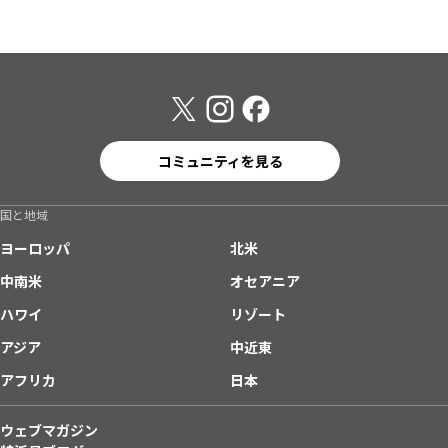
コミュニティを見る
国と地域
ヨーロッパ
北米
中南米
オセアニア
ハワイ
リゾート
アジア
中近東
アフリカ
日本
ウェブマガジン