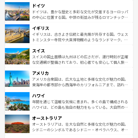
といった象徴的なスポットから、田舎町の古風な美しさま
せる。地方によって風土や気候が異なるスペインはその個
ドイツ
で、幅広い魅力が詰まっている。華麗な宮殿、歴史的な大
性で訪れる人を魅了する。 なお、新着のスペイン情報は
コ
聖堂、美しいビーチ、そして豊かな自然が、訪れる者を心
ドイツは、豊かな歴史と多彩な文化が交差するヨーロッパ
ンテンツ一覧
を参照してほしい。
から魅了する。また、フランスは美食の国としても知ら
の中心に位置する国。中世の街並みが残るロマンチック街
れ、フランス料理はユネスコ無形文化遺産にも登録されて
道から、未来を先取りするようなモダンな都市まで多様な
イギリス
いる。シャンパンの発祥地であるランス、プロヴァンスの
顔を持つこの国は、どこを歩いても飽きることがない。ベ
香り高いラベンダー畑など、多彩な楽しみ方が可能だ。さ
ルリンの文化的活気、バイエルン州のアルプスの絶景、そ
イギリスは、古きよき伝統と最先端が共存する国。ウェス
らに、パリ以外の地域にも魅力が溢れており、どの街角に
してライン川沿いのワイン畑といった風景は必見。ビール
トミンスター寺院や大英博物館のようなランドマーク、歴
も豊かな歴史と文化が息づいている。パリ以外の個性あふ
とソーセージを味わいながら地元の人と過ごす楽しい時間
史ある大学都市、美しい丘陵地帯や牧歌的な風景など、エ
れる地方に足を運ぶとそれぞれで全く異なる文化を体験で
スイス
は、お酒好きな人にはぜひ体験してほしい。 なお、新着の
リアごとに異なる魅力がある。また、優雅なアフタヌーン
きるだろう。 なお、新着のフランス情報は
コンテンツ一覧
ドイツ情報は
コンテンツ一覧
を参照してほしい。
ティー、ビール好きにはたまらない英国パブ、サッカー観
スイスの国土面積は九州ほどの広さだが、運行時刻が正確
を参照してほしい。
戦など、本場だからこそできる体験も豊富。イギリスを旅
な交通網が整備されており、初心者でも安心して個人旅行
して楽しみつくそう。 なお、新着のイギリス情報は
コンテ
を楽しめる。日本同様に時刻表どおりの旅が可能だ。中世
アメリカ
ンツ一覧
を参照してほしい。
の建物がそのまま残る町や、スイスならではのユニークな
博物館もあり、アルプス観光だけでなく町歩きも満喫する
アメリカ合衆国は、広大な土地と多様な文化が魅力の国。
ことができる。国民の所得が高いため物価も高いが、旅行
東海岸の都市部から西海岸のカリフォルニアまで、訪れる
者向けの交通パス提供のサービスもあり、うまく活用すれ
場所ごとに異なる風景と体験が待っている。ニューヨーク
ハワイ
ば市内交通費無料で観光を楽しむこともできる。 なお、新
のような巨大都市は、観光、ショッピング、エンターテイ
着のスイス情報は
コンテンツ一覧
を参照してほしい。
ンメントが詰まった刺激的なスポットだ。一方、アメリカ
年間を通じて温暖な気候に恵まれ、多くの島で構成される
西部には大自然が広がり、グランドキャニオンやイエロー
ハワイは、どの島も独自の魅力をもっている。大自然の神
ストーン国立公園といった絶景が堪能できる。さらに、南
秘を感じたいなら、火山が生み出した壮大な景観を誇るハ
オーストラリア
部のニューオーリンズでは、音楽と美食が融合した独特の
ワイ島は見逃せない。また、定番の観光地といえばオアフ
文化が魅力。旅行者はアメリカの各地域で異なる魅力を楽
島だが、静かな自然を求めるならマウイ島やカウアイ島が
オーストラリアは、壮大な自然と多様な文化が魅力の国。
しみながら、その多様性と豊かな歴史を感じることができ
おすすめ。エメラルドグリーンに輝く海をはじめ、豊かな
シドニーのシンボルであるシドニー・オペラハウス、オー
るだろう。車でのロードトリップや列車の旅も、アメリカ
文化や歴史が息づいている。「アロハスピリット」と呼ば
ストラリア東海岸北部に広がる大サンゴ礁地帯グレートバ