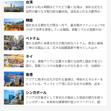
ならではの贅沢な旅のスタイルだ。 なお、新着のアメリカ
台湾
れるおもてなしの心で訪れる人々を迎えてくれるハワイの
リアリーフや大陸中央部にそびえるウルル（エアーズロッ
情報は
コンテンツ一覧
を参照してほしい。
人々、おいしいローカルフードやハワイアンミュージッ
ク）、タスマニアの美しい原生林やケアンズの熱帯雨林な
日本から約４時間ほどでたどり着く台湾は、多彩な文化と
ク、伝統的なフラダンスなど、すべてがハワイの魅力を彩
ど、見どころがたくさん。また、カフェやワイン、オージ
自然が織りなす魅力的な観光地。活気あふれる大都市の台
っている。訪れるたびに新しい発見と感動が待っているハ
ービーフなどの食文化も豊かで、美味しいものであふれて
北やノスタルジックな町並みが人気な九份（ジォウフェ
ワイを、存分に味わってほしい。 なお、新着のハワイ情報
韓国
いる。アクティビティも充実しており、サーフィンやダイ
ン）、静ひつな山岳地帯である台湾東部など、都市の喧騒
は
コンテンツ一覧
を参照してほしい。
ビング、ハイキングなど、アウトドア好きにはたまらな
と山間の静けさが共存しており、訪れる人に新しい発見と
歴史ある王朝文化が残る一方で、最先端のファッションやK
い。オーストラリアの多彩な魅力を存分に味わいつくそ
驚きをもたらしてくれる。また、奥深い台湾の食文化も魅
-POPで世界を席巻している韓国。首都ソウルの宮殿や伝統
う。 なお、新着のオーストラリア情報は
コンテンツ一覧
を
力で、夜市などの屋台グルメから高級料理、ヘルシーで美
家屋が並ぶエリアでは韓国の歴史と文化に浸ることがで
参照してほしい。
ベトナム
容にもいいと評判のスイーツなど、バラエティ豊かな料理
き、地方に足を延ばせば四季折々の自然美を楽しむことが
が味わえる。 なお、新着の台湾情報は
コンテンツ一覧
を参
できる。そして、キムチや焼肉、絶品のストリートフード
豊かな自然と多様な文化が魅力的なベトナム。南北に細長
照してほしい。
まで、さまざまな韓国料理が待っている。夜には、韓国な
く伸びる国土には、広大な田園風景や青々とした山々、世
らではのナイトライフも堪能できる。あたたかいホスピタ
界遺産に登録された壮大な自然景観が点在し、都市部では
タイ
リティに包まれながら、韓国の多彩な魅力を心ゆくまで味
急速な発展と共に伝統が息づく。ハノイの古い町並みやホ
わってみてほしい。 なお、新着の韓国情報は
コンテンツ一
ーチミン市のフランス統治時代の建物も、独特の雰囲気を
タイは、東南アジアに位置する豊かな自然と歴史が息づく
覧
を参照してほしい。
醸し出している。また、バラエティの豊かさとおいしさで
国だ。首都バンコクは高層ビルが立ち並ぶ一方、伝統的な
世界中の食通を魅了してやまないベトナム料理も魅力のひ
寺院や市場がいたるところに点在し、古きよき文化と現代
香港
とつ。フォーやバインミー、ベトナムコーヒーなどは、ぜ
の活気が交差している。北部ではチェンマイなどの山岳地
ひ現地で味わいたい。どの地域を訪れてもあたたかい人々
帯で自然と触れ合い、南部ではプーケットやクラビの美し
アジアと西洋の文化が交わる香港は、特有のエネルギーを
が旅行者を迎えてくれるので、きっと忘れられない旅にな
いビーチでリゾート気分を楽しむことができる。タイ料理
もっている。ヴィクトリア湾に広がる壮大な景色、近未来
るはずだ。 なお、新着のベトナム情報は
コンテンツ一覧
を
は世界的に有名で、屋台から高級レストランまで味覚を刺
的なアートスポット、そして歴史と現代が融合した町並
参照してほしい。
シンガポール
激する。気候は一年中温暖で、どの季節にも異なる楽しみ
み、どこを訪れても感動するはず。観光スポットが密集し
が待っている。親しみやすいタイの人々、仏教を中心とし
ており、効率よく見どころを回れるのも魅力。息をのむよ
アジアの交差点として多文化が融合した独自の魅力を放つ
た文化、そして多様な観光資源が、訪れる旅人を魅了し続
うな絶景から文化的な体験まで、香港を存分に楽しみ尽く
シンガポール。未来的な建築物が並ぶマリーナベイ、歴史
ける。 なお、新着のタイ情報は
コンテンツ一覧
を参照して
そう。 なお、新着の香港情報は
コンテンツ一覧
を参照して
と伝統を感じられるエスニックタウン、多数の緑豊かな公
ほしい。
ほしい。
園や自然保護区など、自然が調和した近代的な景観と文化