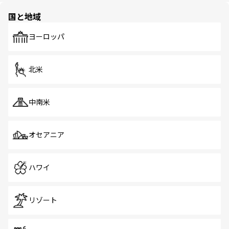
の多様性あふれるカラフルな町は、どこを歩いても新しい
国と地域
発見がある。さらに、治安のよさや充実した公共交通機関
も、旅行者にとっては魅力的なポイント。グルメも豊富
で、ホーカーズは地元の風情を楽しめる外せないスポット
ヨーロッパ
だ。訪れる人を飽きさせないシンガポールで、多様な魅力
を体感しよう。 なお、新着のシンガポール情報は
コンテン
ツ一覧
を参照してほしい。
北米
中南米
オセアニア
ハワイ
リゾート