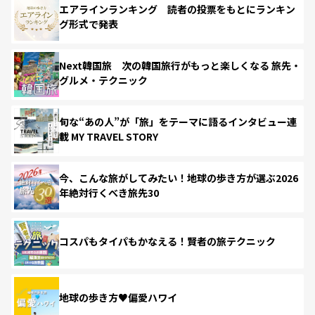
エアラインランキング 読者の投票をもとにランキン
グ形式で発表
Next韓国旅 次の韓国旅行がもっと楽しくなる 旅先・
グルメ・テクニック
旬な“あの人”が「旅」をテーマに語るインタビュー連
載 MY TRAVEL STORY
今、こんな旅がしてみたい！地球の歩き方が選ぶ2026
年絶対行くべき旅先30
コスパもタイパもかなえる！賢者の旅テクニック
地球の歩き方♥偏愛ハワイ