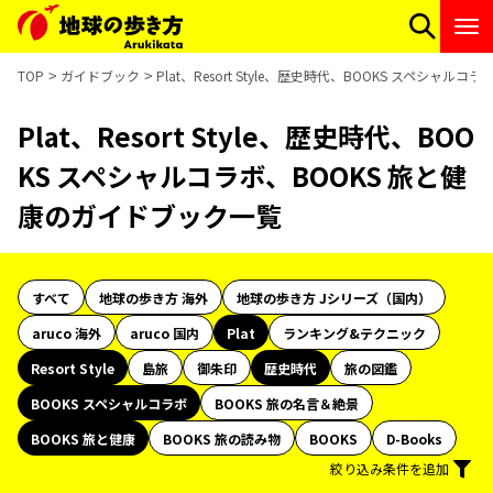
TOP
ガイドブック
Plat、Resort Style、歴史時代、BOOKS スペシャ
Plat、Resort Style、歴史時代、BOO
KS スペシャルコラボ、BOOKS 旅と健
康のガイドブック一覧
すべて
地球の歩き方 海外
地球の歩き方 Jシリーズ（国内）
aruco 海外
aruco 国内
Plat
ランキング&テクニック
Resort Style
島旅
御朱印
歴史時代
旅の図鑑
BOOKS スペシャルコラボ
BOOKS 旅の名言＆絶景
BOOKS 旅と健康
BOOKS 旅の読み物
BOOKS
D-Books
絞り込み条件を追加