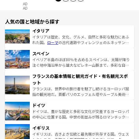
AD
AD
人気の国と地域から探す
イタリア
イタリアは歴史、文化、グルメ、自然と多彩な魅力にあふ
れた国。
ローマ
の古代遺跡やフィレンツェのルネッサンス
美術、ヴェネツィアの運河など、歴史あるスポットはもち
スペイン
ろん、トスカーナの美しい田園風景やアマルフィ海岸の絶
景など、自然景観も見逃せない。観光の合間には、本場の
イベリア半島のほぼ80％を占めるスペインは、太陽が降り
ピザやパスタなど、絶品のイタリア料理を堪能することも
注ぐ地中海沿岸から雄大なピレネー山脈まで、多彩な自然
できる。朝目覚めてから夜眠るまで、すべての瞬間を楽し
と文化が詰まったヨーロッパ屈指の旅行先だ。多様な地域
フランスの基本情報と観光ガイド・有名観光スポ
ませてくれるイタリアで、忘れられない旅をしてみよう！
文化が根付くこの国では、情熱的なフラメンコ、熱気あふ
なお、新着のイタリア情報は
コンテンツ一覧
を参照してほ
れる闘牛、そして美味しいタパスが生活の一部となってい
ット
しい。
る。首都マドリードの洗練された雰囲気や、バルセロナの
フランスは、世界中の旅行者を魅了し続けるヨーロッパ屈
アートに溢れた街角から、地方では古代ローマ遺跡や中世
指の観光地だ。首都パリのエッフェル塔やルーブル美術館
の城塞都市、穏やかなビーチリゾートまで多彩な表情を見
といった象徴的なスポットから、田舎町の古風な美しさま
せる。地方によって風土や気候が異なるスペインはその個
ドイツ
で、幅広い魅力が詰まっている。華麗な宮殿、歴史的な大
性で訪れる人を魅了する。 なお、新着のスペイン情報は
コ
聖堂、美しいビーチ、そして豊かな自然が、訪れる者を心
ドイツは、豊かな歴史と多彩な文化が交差するヨーロッパ
ンテンツ一覧
を参照してほしい。
から魅了する。また、フランスは美食の国としても知ら
の中心に位置する国。中世の街並みが残るロマンチック街
れ、フランス料理はユネスコ無形文化遺産にも登録されて
道から、未来を先取りするようなモダンな都市まで多様な
イギリス
いる。シャンパンの発祥地であるランス、プロヴァンスの
顔を持つこの国は、どこを歩いても飽きることがない。ベ
香り高いラベンダー畑など、多彩な楽しみ方が可能だ。さ
ルリンの文化的活気、バイエルン州のアルプスの絶景、そ
イギリスは、古きよき伝統と最先端が共存する国。ウェス
らに、パリ以外の地域にも魅力が溢れており、どの街角に