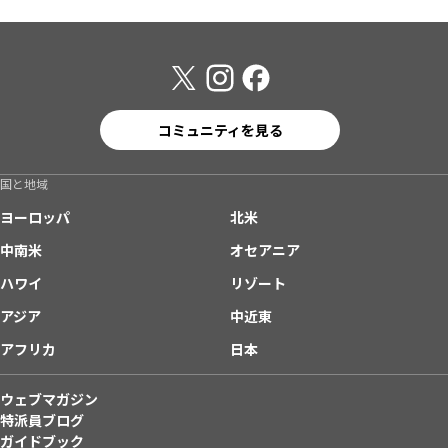
コミュニティを見る
国と地域
ヨーロッパ
北米
中南米
オセアニア
ハワイ
リゾート
アジア
中近東
アフリカ
日本
ウェブマガジン
特派員ブログ
ガイドブック