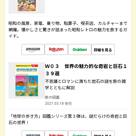
昭和の風景、家電、乗り物、駄菓子、喫茶店、カルチャーまで
網羅。懐かしさと驚きが詰まった昭和レトロの魅力を旅するガ
イド。
詳細を見る
Ｗ０３ 世界の魅力的な奇岩と巨石１
３９選
不思議とロマンに満ちた岩石の謎を旅の雑
学とともに解説
旅の図鑑
2021.03.18 発売
「地球の歩き方」図鑑シリーズ第３弾は、謎だらけの奇岩と巨
石の世界！