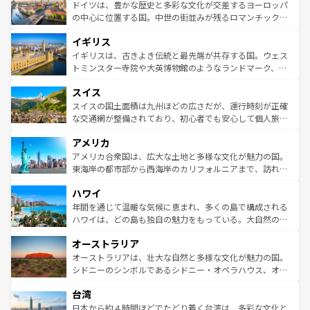
性で訪れる人を魅了する。 なお、新着のスペイン情報は
コ
聖堂、美しいビーチ、そして豊かな自然が、訪れる者を心
ドイツは、豊かな歴史と多彩な文化が交差するヨーロッパ
ンテンツ一覧
を参照してほしい。
から魅了する。また、フランスは美食の国としても知ら
の中心に位置する国。中世の街並みが残るロマンチック街
れ、フランス料理はユネスコ無形文化遺産にも登録されて
道から、未来を先取りするようなモダンな都市まで多様な
イギリス
いる。シャンパンの発祥地であるランス、プロヴァンスの
顔を持つこの国は、どこを歩いても飽きることがない。ベ
香り高いラベンダー畑など、多彩な楽しみ方が可能だ。さ
ルリンの文化的活気、バイエルン州のアルプスの絶景、そ
イギリスは、古きよき伝統と最先端が共存する国。ウェス
らに、パリ以外の地域にも魅力が溢れており、どの街角に
してライン川沿いのワイン畑といった風景は必見。ビール
トミンスター寺院や大英博物館のようなランドマーク、歴
も豊かな歴史と文化が息づいている。パリ以外の個性あふ
とソーセージを味わいながら地元の人と過ごす楽しい時間
史ある大学都市、美しい丘陵地帯や牧歌的な風景など、エ
れる地方に足を運ぶとそれぞれで全く異なる文化を体験で
スイス
は、お酒好きな人にはぜひ体験してほしい。 なお、新着の
リアごとに異なる魅力がある。また、優雅なアフタヌーン
きるだろう。 なお、新着のフランス情報は
コンテンツ一覧
ドイツ情報は
コンテンツ一覧
を参照してほしい。
ティー、ビール好きにはたまらない英国パブ、サッカー観
スイスの国土面積は九州ほどの広さだが、運行時刻が正確
を参照してほしい。
戦など、本場だからこそできる体験も豊富。イギリスを旅
な交通網が整備されており、初心者でも安心して個人旅行
して楽しみつくそう。 なお、新着のイギリス情報は
コンテ
を楽しめる。日本同様に時刻表どおりの旅が可能だ。中世
アメリカ
ンツ一覧
を参照してほしい。
の建物がそのまま残る町や、スイスならではのユニークな
博物館もあり、アルプス観光だけでなく町歩きも満喫する
アメリカ合衆国は、広大な土地と多様な文化が魅力の国。
ことができる。国民の所得が高いため物価も高いが、旅行
東海岸の都市部から西海岸のカリフォルニアまで、訪れる
者向けの交通パス提供のサービスもあり、うまく活用すれ
場所ごとに異なる風景と体験が待っている。ニューヨーク
ハワイ
ば市内交通費無料で観光を楽しむこともできる。 なお、新
のような巨大都市は、観光、ショッピング、エンターテイ
着のスイス情報は
コンテンツ一覧
を参照してほしい。
ンメントが詰まった刺激的なスポットだ。一方、アメリカ
年間を通じて温暖な気候に恵まれ、多くの島で構成される
西部には大自然が広がり、グランドキャニオンやイエロー
ハワイは、どの島も独自の魅力をもっている。大自然の神
ストーン国立公園といった絶景が堪能できる。さらに、南
秘を感じたいなら、火山が生み出した壮大な景観を誇るハ
オーストラリア
部のニューオーリンズでは、音楽と美食が融合した独特の
ワイ島は見逃せない。また、定番の観光地といえばオアフ
文化が魅力。旅行者はアメリカの各地域で異なる魅力を楽
島だが、静かな自然を求めるならマウイ島やカウアイ島が
オーストラリアは、壮大な自然と多様な文化が魅力の国。
しみながら、その多様性と豊かな歴史を感じることができ
おすすめ。エメラルドグリーンに輝く海をはじめ、豊かな
シドニーのシンボルであるシドニー・オペラハウス、オー
るだろう。車でのロードトリップや列車の旅も、アメリカ
文化や歴史が息づいている。「アロハスピリット」と呼ば
ストラリア東海岸北部に広がる大サンゴ礁地帯グレートバ
ならではの贅沢な旅のスタイルだ。 なお、新着のアメリカ
台湾
れるおもてなしの心で訪れる人々を迎えてくれるハワイの
リアリーフや大陸中央部にそびえるウルル（エアーズロッ
情報は
コンテンツ一覧
を参照してほしい。
人々、おいしいローカルフードやハワイアンミュージッ
ク）、タスマニアの美しい原生林やケアンズの熱帯雨林な
日本から約４時間ほどでたどり着く台湾は、多彩な文化と