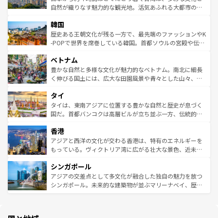
ク、伝統的なフラダンスなど、すべてがハワイの魅力を彩
ど、見どころがたくさん。また、カフェやワイン、オージ
自然が織りなす魅力的な観光地。活気あふれる大都市の台
っている。訪れるたびに新しい発見と感動が待っているハ
ービーフなどの食文化も豊かで、美味しいものであふれて
北やノスタルジックな町並みが人気な九份（ジォウフェ
ワイを、存分に味わってほしい。 なお、新着のハワイ情報
韓国
いる。アクティビティも充実しており、サーフィンやダイ
ン）、静ひつな山岳地帯である台湾東部など、都市の喧騒
は
コンテンツ一覧
を参照してほしい。
ビング、ハイキングなど、アウトドア好きにはたまらな
と山間の静けさが共存しており、訪れる人に新しい発見と
歴史ある王朝文化が残る一方で、最先端のファッションやK
い。オーストラリアの多彩な魅力を存分に味わいつくそ
驚きをもたらしてくれる。また、奥深い台湾の食文化も魅
-POPで世界を席巻している韓国。首都ソウルの宮殿や伝統
う。 なお、新着のオーストラリア情報は
コンテンツ一覧
を
力で、夜市などの屋台グルメから高級料理、ヘルシーで美
家屋が並ぶエリアでは韓国の歴史と文化に浸ることがで
参照してほしい。
ベトナム
容にもいいと評判のスイーツなど、バラエティ豊かな料理
き、地方に足を延ばせば四季折々の自然美を楽しむことが
が味わえる。 なお、新着の台湾情報は
コンテンツ一覧
を参
できる。そして、キムチや焼肉、絶品のストリートフード
豊かな自然と多様な文化が魅力的なベトナム。南北に細長
照してほしい。
まで、さまざまな韓国料理が待っている。夜には、韓国な
く伸びる国土には、広大な田園風景や青々とした山々、世
らではのナイトライフも堪能できる。あたたかいホスピタ
界遺産に登録された壮大な自然景観が点在し、都市部では
タイ
リティに包まれながら、韓国の多彩な魅力を心ゆくまで味
急速な発展と共に伝統が息づく。ハノイの古い町並みやホ
わってみてほしい。 なお、新着の韓国情報は
コンテンツ一
ーチミン市のフランス統治時代の建物も、独特の雰囲気を
タイは、東南アジアに位置する豊かな自然と歴史が息づく
覧
を参照してほしい。
醸し出している。また、バラエティの豊かさとおいしさで
国だ。首都バンコクは高層ビルが立ち並ぶ一方、伝統的な
世界中の食通を魅了してやまないベトナム料理も魅力のひ
寺院や市場がいたるところに点在し、古きよき文化と現代
香港
とつ。フォーやバインミー、ベトナムコーヒーなどは、ぜ
の活気が交差している。北部ではチェンマイなどの山岳地
ひ現地で味わいたい。どの地域を訪れてもあたたかい人々
帯で自然と触れ合い、南部ではプーケットやクラビの美し
アジアと西洋の文化が交わる香港は、特有のエネルギーを
が旅行者を迎えてくれるので、きっと忘れられない旅にな
いビーチでリゾート気分を楽しむことができる。タイ料理
もっている。ヴィクトリア湾に広がる壮大な景色、近未来
るはずだ。 なお、新着のベトナム情報は
コンテンツ一覧
を
は世界的に有名で、屋台から高級レストランまで味覚を刺
的なアートスポット、そして歴史と現代が融合した町並
参照してほしい。
シンガポール
激する。気候は一年中温暖で、どの季節にも異なる楽しみ
み、どこを訪れても感動するはず。観光スポットが密集し
が待っている。親しみやすいタイの人々、仏教を中心とし
ており、効率よく見どころを回れるのも魅力。息をのむよ
アジアの交差点として多文化が融合した独自の魅力を放つ
た文化、そして多様な観光資源が、訪れる旅人を魅了し続
うな絶景から文化的な体験まで、香港を存分に楽しみ尽く
シンガポール。未来的な建築物が並ぶマリーナベイ、歴史
ける。 なお、新着のタイ情報は
コンテンツ一覧
を参照して
そう。 なお、新着の香港情報は
コンテンツ一覧
を参照して
と伝統を感じられるエスニックタウン、多数の緑豊かな公
ほしい。
ほしい。
園や自然保護区など、自然が調和した近代的な景観と文化
の多様性あふれるカラフルな町は、どこを歩いても新しい