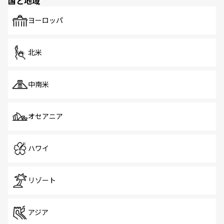
国と地域
発見がある。さらに、治安のよさや充実した公共交通機関
も、旅行者にとっては魅力的なポイント。グルメも豊富
で、ホーカーズは地元の風情を楽しめる外せないスポット
ヨーロッパ
だ。訪れる人を飽きさせないシンガポールで、多様な魅力
を体感しよう。 なお、新着のシンガポール情報は
コンテン
ツ一覧
を参照してほしい。
北米
中南米
オセアニア
ハワイ
リゾート
アジア