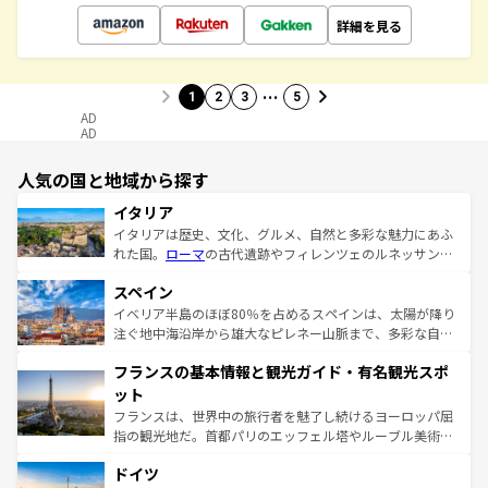
詳細を見る
…
1
2
3
5
AD
AD
人気の国と地域から探す
イタリア
イタリアは歴史、文化、グルメ、自然と多彩な魅力にあふ
れた国。
ローマ
の古代遺跡やフィレンツェのルネッサンス
美術、ヴェネツィアの運河など、歴史あるスポットはもち
スペイン
ろん、トスカーナの美しい田園風景やアマルフィ海岸の絶
景など、自然景観も見逃せない。観光の合間には、本場の
イベリア半島のほぼ80％を占めるスペインは、太陽が降り
ピザやパスタなど、絶品のイタリア料理を堪能することも
注ぐ地中海沿岸から雄大なピレネー山脈まで、多彩な自然
できる。朝目覚めてから夜眠るまで、すべての瞬間を楽し
と文化が詰まったヨーロッパ屈指の旅行先だ。多様な地域
フランスの基本情報と観光ガイド・有名観光スポ
ませてくれるイタリアで、忘れられない旅をしてみよう！
文化が根付くこの国では、情熱的なフラメンコ、熱気あふ
なお、新着のイタリア情報は
コンテンツ一覧
を参照してほ
れる闘牛、そして美味しいタパスが生活の一部となってい
ット
しい。
る。首都マドリードの洗練された雰囲気や、バルセロナの
フランスは、世界中の旅行者を魅了し続けるヨーロッパ屈
アートに溢れた街角から、地方では古代ローマ遺跡や中世
指の観光地だ。首都パリのエッフェル塔やルーブル美術館
の城塞都市、穏やかなビーチリゾートまで多彩な表情を見
といった象徴的なスポットから、田舎町の古風な美しさま
せる。地方によって風土や気候が異なるスペインはその個
ドイツ
で、幅広い魅力が詰まっている。華麗な宮殿、歴史的な大