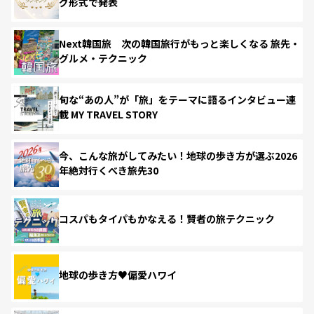
グ形式で発表
Next韓国旅 次の韓国旅行がもっと楽しくなる 旅先・
グルメ・テクニック
旬な“あの人”が「旅」をテーマに語るインタビュー連
載 MY TRAVEL STORY
今、こんな旅がしてみたい！地球の歩き方が選ぶ2026
年絶対行くべき旅先30
コスパもタイパもかなえる！賢者の旅テクニック
地球の歩き方♥偏愛ハワイ