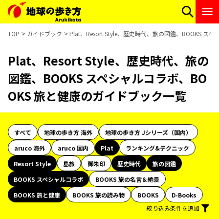
TOP
ガイドブック
Plat、Resort Style、歴史時代、旅の図鑑、BOOK
Plat、Resort Style、歴史時代、旅の
図鑑、BOOKS スペシャルコラボ、BO
OKS 旅と健康のガイドブック一覧
すべて
地球の歩き方 海外
地球の歩き方 Jシリーズ（国内）
aruco 海外
aruco 国内
Plat
ランキング&テクニック
Resort Style
島旅
御朱印
歴史時代
旅の図鑑
BOOKS スペシャルコラボ
BOOKS 旅の名言＆絶景
BOOKS 旅と健康
BOOKS 旅の読み物
BOOKS
D-Books
絞り込み条件を追加