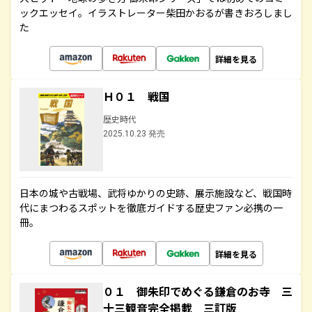
ックエッセイ。イラストレーター柴田かおるが書きおろしまし
た
詳細を見る
Ｈ０１ 戦国
歴史時代
2025.10.23 発売
日本の城や古戦場、武将ゆかりの史跡、展示施設など、戦国時
代にまつわるスポットを徹底ガイドする歴史ファン必携の一
冊。
詳細を見る
０１ 御朱印でめぐる鎌倉のお寺 三
十三観音完全掲載 三訂版