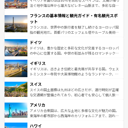
イベリア半島のほぼ80％を占めるスペインは、太陽が降り
ピザやパスタなど、絶品のイタリア料理を堪能することも
注ぐ地中海沿岸から雄大なピレネー山脈まで、多彩な自然
できる。朝目覚めてから夜眠るまで、すべての瞬間を楽し
と文化が詰まったヨーロッパ屈指の旅行先だ。多様な地域
フランスの基本情報と観光ガイド・有名観光スポ
ませてくれるイタリアで、忘れられない旅をしてみよう！
文化が根付くこの国では、情熱的なフラメンコ、熱気あふ
なお、新着のイタリア情報は
コンテンツ一覧
を参照してほ
れる闘牛、そして美味しいタパスが生活の一部となってい
ット
しい。
る。首都マドリードの洗練された雰囲気や、バルセロナの
フランスは、世界中の旅行者を魅了し続けるヨーロッパ屈
アートに溢れた街角から、地方では古代ローマ遺跡や中世
指の観光地だ。首都パリのエッフェル塔やルーブル美術館
の城塞都市、穏やかなビーチリゾートまで多彩な表情を見
といった象徴的なスポットから、田舎町の古風な美しさま
せる。地方によって風土や気候が異なるスペインはその個
ドイツ
で、幅広い魅力が詰まっている。華麗な宮殿、歴史的な大
性で訪れる人を魅了する。 なお、新着のスペイン情報は
コ
聖堂、美しいビーチ、そして豊かな自然が、訪れる者を心
ドイツは、豊かな歴史と多彩な文化が交差するヨーロッパ
ンテンツ一覧
を参照してほしい。
から魅了する。また、フランスは美食の国としても知ら
の中心に位置する国。中世の街並みが残るロマンチック街
れ、フランス料理はユネスコ無形文化遺産にも登録されて
道から、未来を先取りするようなモダンな都市まで多様な
イギリス
いる。シャンパンの発祥地であるランス、プロヴァンスの
顔を持つこの国は、どこを歩いても飽きることがない。ベ
香り高いラベンダー畑など、多彩な楽しみ方が可能だ。さ
ルリンの文化的活気、バイエルン州のアルプスの絶景、そ
イギリスは、古きよき伝統と最先端が共存する国。ウェス
らに、パリ以外の地域にも魅力が溢れており、どの街角に
してライン川沿いのワイン畑といった風景は必見。ビール
トミンスター寺院や大英博物館のようなランドマーク、歴
も豊かな歴史と文化が息づいている。パリ以外の個性あふ
とソーセージを味わいながら地元の人と過ごす楽しい時間
史ある大学都市、美しい丘陵地帯や牧歌的な風景など、エ
れる地方に足を運ぶとそれぞれで全く異なる文化を体験で
スイス
は、お酒好きな人にはぜひ体験してほしい。 なお、新着の
リアごとに異なる魅力がある。また、優雅なアフタヌーン
きるだろう。 なお、新着のフランス情報は
コンテンツ一覧
ドイツ情報は
コンテンツ一覧
を参照してほしい。
ティー、ビール好きにはたまらない英国パブ、サッカー観
スイスの国土面積は九州ほどの広さだが、運行時刻が正確
を参照してほしい。
戦など、本場だからこそできる体験も豊富。イギリスを旅
な交通網が整備されており、初心者でも安心して個人旅行
して楽しみつくそう。 なお、新着のイギリス情報は
コンテ
を楽しめる。日本同様に時刻表どおりの旅が可能だ。中世
アメリカ
ンツ一覧
を参照してほしい。
の建物がそのまま残る町や、スイスならではのユニークな
博物館もあり、アルプス観光だけでなく町歩きも満喫する
アメリカ合衆国は、広大な土地と多様な文化が魅力の国。
ことができる。国民の所得が高いため物価も高いが、旅行
東海岸の都市部から西海岸のカリフォルニアまで、訪れる
者向けの交通パス提供のサービスもあり、うまく活用すれ
場所ごとに異なる風景と体験が待っている。ニューヨーク
ハワイ
ば市内交通費無料で観光を楽しむこともできる。 なお、新
のような巨大都市は、観光、ショッピング、エンターテイ