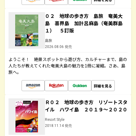
０２ 地球の歩き方 島旅 奄美大
島 喜界島 加計呂麻島（奄美群島
１） ５訂版
島旅
2026.08.06 発売
ようこそ！ 絶景スポットから遊び方、カルチャーまで、島の
人たちが教えてくれた奄美大島の魅力を1冊に凝縮。さあ、島
旅へ。
詳細を見る
Ｒ０２ 地球の歩き方 リゾートスタ
イル ハワイ島 ２０１９～２０２０
Resort Style
2018.11.14 発売