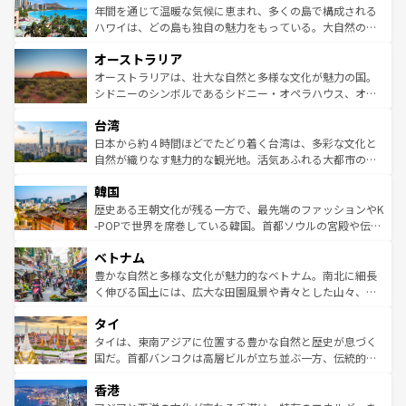
着のスイス情報は
コンテンツ一覧
を参照してほしい。
ンメントが詰まった刺激的なスポットだ。一方、アメリカ
年間を通じて温暖な気候に恵まれ、多くの島で構成される
西部には大自然が広がり、グランドキャニオンやイエロー
ハワイは、どの島も独自の魅力をもっている。大自然の神
ストーン国立公園といった絶景が堪能できる。さらに、南
秘を感じたいなら、火山が生み出した壮大な景観を誇るハ
オーストラリア
部のニューオーリンズでは、音楽と美食が融合した独特の
ワイ島は見逃せない。また、定番の観光地といえばオアフ
文化が魅力。旅行者はアメリカの各地域で異なる魅力を楽
島だが、静かな自然を求めるならマウイ島やカウアイ島が
オーストラリアは、壮大な自然と多様な文化が魅力の国。
しみながら、その多様性と豊かな歴史を感じることができ
おすすめ。エメラルドグリーンに輝く海をはじめ、豊かな
シドニーのシンボルであるシドニー・オペラハウス、オー
るだろう。車でのロードトリップや列車の旅も、アメリカ
文化や歴史が息づいている。「アロハスピリット」と呼ば
ストラリア東海岸北部に広がる大サンゴ礁地帯グレートバ
ならではの贅沢な旅のスタイルだ。 なお、新着のアメリカ
台湾
れるおもてなしの心で訪れる人々を迎えてくれるハワイの
リアリーフや大陸中央部にそびえるウルル（エアーズロッ
情報は
コンテンツ一覧
を参照してほしい。
人々、おいしいローカルフードやハワイアンミュージッ
ク）、タスマニアの美しい原生林やケアンズの熱帯雨林な
日本から約４時間ほどでたどり着く台湾は、多彩な文化と
ク、伝統的なフラダンスなど、すべてがハワイの魅力を彩
ど、見どころがたくさん。また、カフェやワイン、オージ
自然が織りなす魅力的な観光地。活気あふれる大都市の台
っている。訪れるたびに新しい発見と感動が待っているハ
ービーフなどの食文化も豊かで、美味しいものであふれて
北やノスタルジックな町並みが人気な九份（ジォウフェ
ワイを、存分に味わってほしい。 なお、新着のハワイ情報
韓国
いる。アクティビティも充実しており、サーフィンやダイ
ン）、静ひつな山岳地帯である台湾東部など、都市の喧騒
は
コンテンツ一覧
を参照してほしい。
ビング、ハイキングなど、アウトドア好きにはたまらな
と山間の静けさが共存しており、訪れる人に新しい発見と
歴史ある王朝文化が残る一方で、最先端のファッションやK
い。オーストラリアの多彩な魅力を存分に味わいつくそ
驚きをもたらしてくれる。また、奥深い台湾の食文化も魅
-POPで世界を席巻している韓国。首都ソウルの宮殿や伝統
う。 なお、新着のオーストラリア情報は
コンテンツ一覧
を
力で、夜市などの屋台グルメから高級料理、ヘルシーで美
家屋が並ぶエリアでは韓国の歴史と文化に浸ることがで
参照してほしい。
ベトナム
容にもいいと評判のスイーツなど、バラエティ豊かな料理
き、地方に足を延ばせば四季折々の自然美を楽しむことが
が味わえる。 なお、新着の台湾情報は
コンテンツ一覧
を参
できる。そして、キムチや焼肉、絶品のストリートフード
豊かな自然と多様な文化が魅力的なベトナム。南北に細長
照してほしい。
まで、さまざまな韓国料理が待っている。夜には、韓国な
く伸びる国土には、広大な田園風景や青々とした山々、世
らではのナイトライフも堪能できる。あたたかいホスピタ
界遺産に登録された壮大な自然景観が点在し、都市部では
タイ
リティに包まれながら、韓国の多彩な魅力を心ゆくまで味
急速な発展と共に伝統が息づく。ハノイの古い町並みやホ
わってみてほしい。 なお、新着の韓国情報は
コンテンツ一
ーチミン市のフランス統治時代の建物も、独特の雰囲気を
タイは、東南アジアに位置する豊かな自然と歴史が息づく
覧
を参照してほしい。
醸し出している。また、バラエティの豊かさとおいしさで
国だ。首都バンコクは高層ビルが立ち並ぶ一方、伝統的な
世界中の食通を魅了してやまないベトナム料理も魅力のひ
寺院や市場がいたるところに点在し、古きよき文化と現代
香港
とつ。フォーやバインミー、ベトナムコーヒーなどは、ぜ
の活気が交差している。北部ではチェンマイなどの山岳地
ひ現地で味わいたい。どの地域を訪れてもあたたかい人々