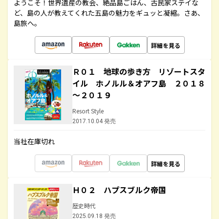
ようこそ！世界遺産の教会、絶品島ごはん、古民家ステイな
ど、島の人が教えてくれた五島の魅力をギュッと凝縮。さあ、
島旅へ。
詳細を見る
Ｒ０１ 地球の歩き方 リゾートスタ
イル ホノルル＆オアフ島 ２０１８
～２０１９
Resort Style
2017.10.04 発売
当社在庫切れ
詳細を見る
Ｈ０２ ハプスブルク帝国
歴史時代
2025.09.18 発売