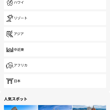
ハワイ
リゾート
アジア
中近東
アフリカ
日本
人気スポット