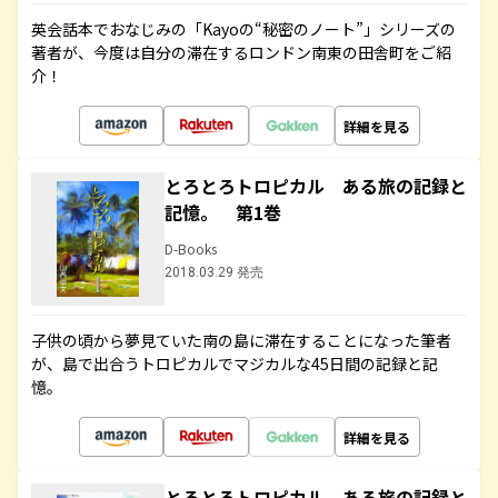
英会話本でおなじみの「Kayoの“秘密のノート”」シリーズの
著者が、今度は自分の滞在するロンドン南東の田舎町をご紹
介！
詳細を見る
とろとろトロピカル ある旅の記録と
記憶。 第1巻
D-Books
2018.03.29 発売
子供の頃から夢見ていた南の島に滞在することになった筆者
が、島で出合うトロピカルでマジカルな45日間の記録と記
憶。
詳細を見る
とろとろトロピカル ある旅の記録と