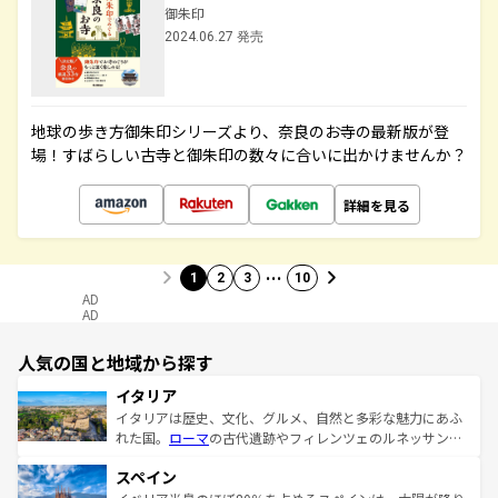
御朱印
2024.06.27 発売
地球の歩き方御朱印シリーズより、奈良のお寺の最新版が登
場！すばらしい古寺と御朱印の数々に合いに出かけませんか？
詳細を見る
…
1
2
3
10
AD
AD
人気の国と地域から探す
イタリア
イタリアは歴史、文化、グルメ、自然と多彩な魅力にあふ
れた国。
ローマ
の古代遺跡やフィレンツェのルネッサンス
美術、ヴェネツィアの運河など、歴史あるスポットはもち
スペイン
ろん、トスカーナの美しい田園風景やアマルフィ海岸の絶
景など、自然景観も見逃せない。観光の合間には、本場の