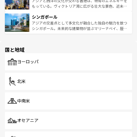
帯で自然と触れ合い、南部ではプーケットやクラビの美し
アジアと西洋の文化が交わる香港は、特有のエネルギーを
が旅行者を迎えてくれるので、きっと忘れられない旅にな
いビーチでリゾート気分を楽しむことができる。タイ料理
もっている。ヴィクトリア湾に広がる壮大な景色、近未来
るはずだ。 なお、新着のベトナム情報は
コンテンツ一覧
を
は世界的に有名で、屋台から高級レストランまで味覚を刺
的なアートスポット、そして歴史と現代が融合した町並
参照してほしい。
シンガポール
激する。気候は一年中温暖で、どの季節にも異なる楽しみ
み、どこを訪れても感動するはず。観光スポットが密集し
が待っている。親しみやすいタイの人々、仏教を中心とし
ており、効率よく見どころを回れるのも魅力。息をのむよ
アジアの交差点として多文化が融合した独自の魅力を放つ
た文化、そして多様な観光資源が、訪れる旅人を魅了し続
うな絶景から文化的な体験まで、香港を存分に楽しみ尽く
シンガポール。未来的な建築物が並ぶマリーナベイ、歴史
ける。 なお、新着のタイ情報は
コンテンツ一覧
を参照して
そう。 なお、新着の香港情報は
コンテンツ一覧
を参照して
と伝統を感じられるエスニックタウン、多数の緑豊かな公
ほしい。
ほしい。
園や自然保護区など、自然が調和した近代的な景観と文化
の多様性あふれるカラフルな町は、どこを歩いても新しい
国と地域
発見がある。さらに、治安のよさや充実した公共交通機関
も、旅行者にとっては魅力的なポイント。グルメも豊富
で、ホーカーズは地元の風情を楽しめる外せないスポット
ヨーロッパ
だ。訪れる人を飽きさせないシンガポールで、多様な魅力
を体感しよう。 なお、新着のシンガポール情報は
コンテン
ツ一覧
を参照してほしい。
北米
中南米
オセアニア