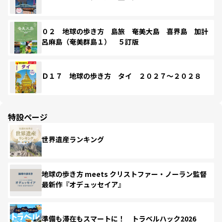
０２ 地球の歩き方 島旅 奄美大島 喜界島 加計
呂麻島（奄美群島１） ５訂版
Ｄ１７ 地球の歩き方 タイ ２０２７～２０２８
特設ページ
世界遺産ランキング
地球の歩き方 meets クリストファー・ノーラン監督
最新作『オデュッセイア』
準備も滞在もスマートに！ トラベルハック2026