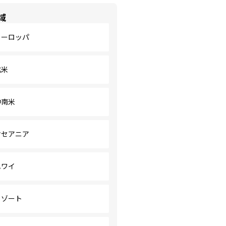
域
ヨーロッパ
北米
中南米
オセアニア
ハワイ
リゾート