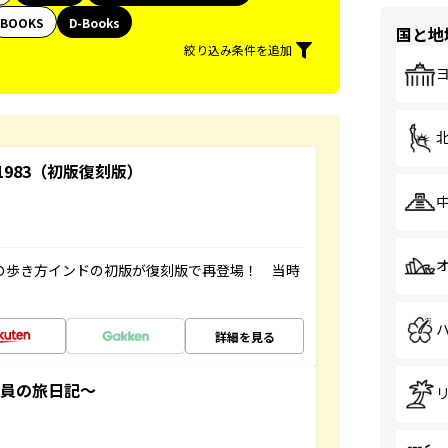
BOOKS
D-Books
国と地
絞り込み条件を追加
-1983（初版復刻版）
球の歩き方インドの初版が復刻版で再登場！ 当時
詳細を見る
社員の旅日記～