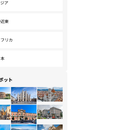
アジア
中近東
アフリカ
日本
ポット