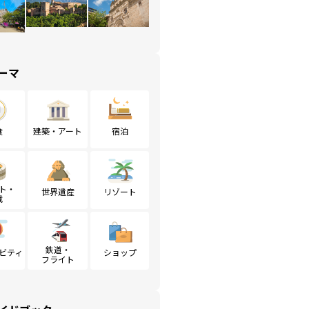
ーマ
食
建築・アート
宿泊
ト・
世界遺産
リゾート
戦
鉄道・
ビティ
ショップ
フライト